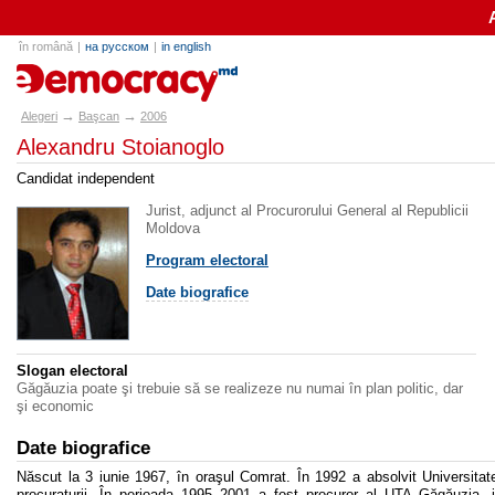
în română
|
на русском
|
in english
alegeri.md
→
→
Alegeri
Başcan
2006
Alexandru Stoianoglo
Candidat independent
Jurist, adjunct al Procurorului General al Republicii
Moldova
Program electoral
Date biografice
Slogan electoral
Găgăuzia poate şi trebuie să se realizeze nu numai în plan politic, dar
şi economic
Date biografice
Născut la 3 iunie 1967, în oraşul Comrat. În 1992 a absolvit Universitat
procuraturii. În perioada 1995–2001 a fost procuror al UTA Găgăuzia, 