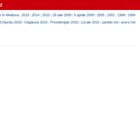
d
e în Moldova
|
2019
|
2014
|
2010
|
29 iulie 2009
|
5 aprilie 2009
|
2005
|
2001
|
1998
|
1994
Chişinău 2018
|
Găgăuzia 2016
|
Prezidenţiale 2016
|
Locale 2015
|
partide.md
|
avere.md