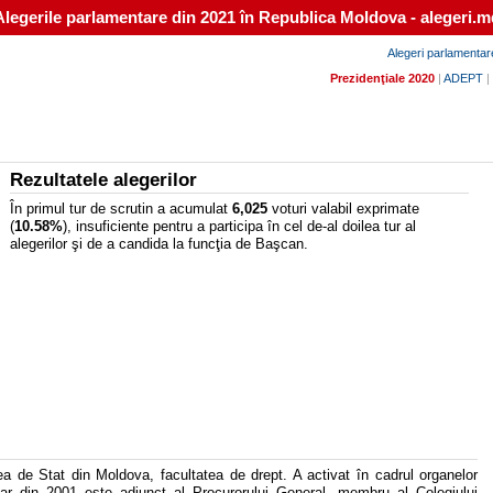
Alegerile parlamentare din 2021 în Republica Moldova - alegeri.m
Alegeri parlamentar
Prezidenţiale 2020
|
ADEPT
|
Rezultatele alegerilor
În primul tur de scrutin a acumulat
6,025
voturi valabil exprimate
(
10.58%
), insuficiente pentru a participa în cel de-al doilea tur al
alegerilor şi de a candida la funcţia de Başcan.
ea de Stat din Moldova, facultatea de drept. A activat în cadrul organelor
iar din 2001 este adjunct al Procurorului General, membru al Colegiului