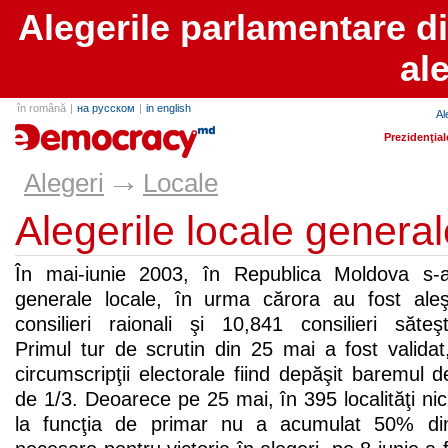
Alegerile parlamentare d
al
în română
|
на русском
|
in english
Al
alegeri.md
Prezidenţial
→
Alegeri
Locale
Alegerile locale general
În mai-iunie 2003, în Republica Moldova s-a
generale locale, în urma cărora au fost aleş
consilieri raionali şi 10,841 consilieri săteşt
Primul tur de scrutin din 25 mai a fost valida
circumscripţii electorale fiind depăşit baremul d
de 1/3. Deoarece pe 25 mai, în 395 localităţi nici
la funcţia de primar nu a acumulat 50% din v