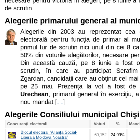
necesare pentru victoria în alegeri, pe 8 iunie a f
de scrutin.
Alegerile primarului general al muni
Alegerile din 2003 au reprezentat cea
electorală pentru funcţia de primar al mun
primul tur de scrutin nici unul din cei 8 c
50% din voturile alegătorilor, necesare pent
Din această cauză, pe 8 iunie a fost or
scrutin, în care au participat Serafi
Zgardan, candidaţii care au obţinut cel ma
pe 25 mai. Prezenţa la vot a fost de
Urechean
, primarul general în exerciţiu, 
nou mandat
[
…
]
Alegerile Consiliului municipal Chiş
Concurenţi electorali
Voturi
%
Mand
Blocul electoral “Alianţa Social-
60,152
24.99%
Liberală Moldova Noastră”