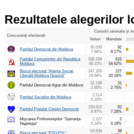
Rezultatele alegerilor l
Consilii raionale şi 
Concurenţi electorali
Voturi
Mandate
95,030
92
Partidul Democrat din Moldova
7.68%
8.17%
Partidul Comuniştilor din Republica
595,289
615
Moldova
48.10%
54.62%
Blocul electoral “Alianţa Social-
247,205
227
Liberală Moldova Noastră”
19.98%
20.16%
32,198
31
Partidul Democrat Agrar din Moldova
2.60%
2.75%
2,514
Partidul Socialist din Moldova
0.20%
109,822
82
Partidul Popular Creştin Democrat
8.87%
7.28%
Mişcarea Profesioniştilor “Speranţa-
2,227
2
Надежда”
0.18%
0.18%
54,838
38
Blocul electoral “PSD-PSL”