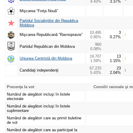
4.43%
3.37%
Mişcarea “Forţa Nouă”
Partidul Socialiştilor din Republica
Moldova
10,495
3
Mişcarea Republicană “Ravnopravie”
0.85%
0.27%
960
Partidul Republican din Moldova
0.08%
19,707
13
Uniunea Centristă din Moldova
1.59%
1.15%
67,233
23
Candidaţi independenţi
5.43%
2.04%
Prezenţa la vot
Consilii raionale şi 
Numărul de alegători incluşi în listele
electorale
Numărul de alegători incluşi în listele
suplimentare
Numărul de alegători care au primit buletine
de vot
Numărul de alegători care au participat la