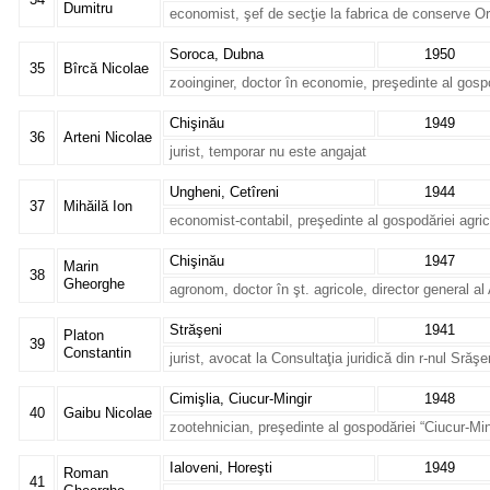
Dumitru
economist, şef de secţie la fabrica de conserve Or
Soroca, Dubna
1950
35
Bîrcă Nicolae
zooinginer, doctor în economie, preşedinte al gosp
Chişinău
1949
36
Arteni Nicolae
jurist, temporar nu este angajat
Ungheni, Cetîreni
1944
37
Mihăilă Ion
economist-contabil, preşedinte al gospodăriei agric
Chişinău
1947
Marin
38
Gheorghe
agronom, doctor în şt. agricole, director general a
Străşeni
1941
Platon
39
Constantin
jurist, avocat la Consultaţia juridică din r-nul Srăşe
Cimişlia, Ciucur-Mingir
1948
40
Gaibu Nicolae
zootehnician, preşedinte al gospodăriei “Ciucur-Min
Ialoveni, Horeşti
1949
Roman
41