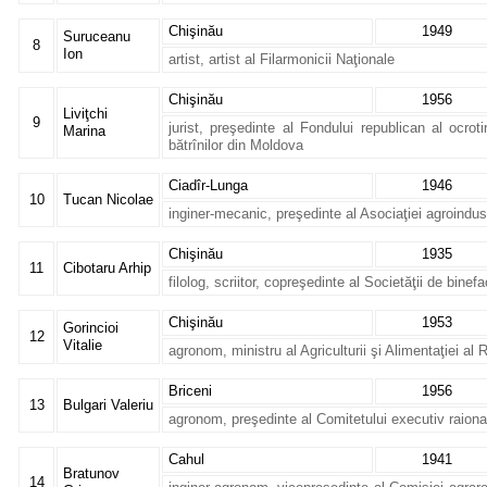
Chişinău
1949
Suruceanu
8
Ion
artist, artist al Filarmonicii Naţionale
Chişinău
1956
Liviţchi
9
jurist, preşedinte al Fondului republican al ocrotir
Marina
bătrînilor din Moldova
Ciadîr-Lunga
1946
10
Tucan Nicolae
inginer-mecanic, preşedinte al Asociaţiei agroindus
Chişinău
1935
11
Cibotaru Arhip
filolog, scriitor, copreşedinte al Societăţii de binef
Chişinău
1953
Gorincioi
12
Vitalie
agronom, ministru al Agriculturii şi Alimentaţiei al
Briceni
1956
13
Bulgari Valeriu
agronom, preşedinte al Comitetului executiv raiona
Cahul
1941
Bratunov
14