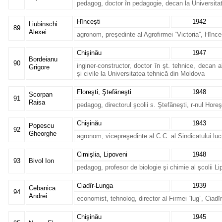
pedagog, doctor în pedagogie, decan la Universita
Hînceşti
1942
Liubinschi
89
Alexei
agronom, preşedinte al Agrofirmei “Victoria”, Hînce
Chişinău
1947
Bordeianu
90
inginer-constructor, doctor în şt. tehnice, decan al 
Grigore
şi civile la Universitatea tehnică din Moldova
Floreşti, Ştefăneşti
1948
Scorpan
91
Raisa
pedagog, directorul şcolii s. Ştefăneşti, r-nul Horeş
Chişinău
1943
Popescu
92
Gheorghe
agronom, vicepreşedinte al C.C. al Sindicatului lucr
Cimişlia, Lipoveni
1948
93
Bivol Ion
pedagog, profesor de biologie şi chimie al şcolii Lip
Ciadîr-Lunga
1939
Cebanica
94
Andrei
economist, tehnolog, director al Firmei “lug”, Ciadî
Chişinău
1945