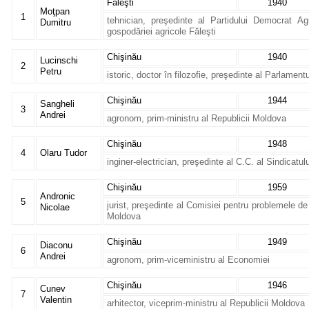
Făleşti
1940
Moţpan
1
tehnician, preşedinte al Partidului Democrat Ag
Dumitru
gospodăriei agricole Făleşti
Chişinău
1940
Lucinschi
2
Petru
istoric, doctor în filozofie, preşedinte al Parlamen
Chişinău
1944
Sangheli
3
Andrei
agronom, prim-ministru al Republicii Moldova
Chişinău
1948
4
Olaru Tudor
inginer-electrician, preşedinte al C.C. al Sindicatul
Chişinău
1959
Andronic
5
jurist, preşedinte al Comisiei pentru problemele de
Nicolae
Moldova
Chişinău
1949
Diaconu
6
Andrei
agronom, prim-viceministru al Economiei
Chişinău
1946
Cunev
7
Valentin
arhitector, viceprim-ministru al Republicii Moldova