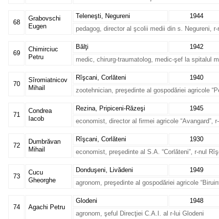
Teleneşti, Negureni
1944
Grabovschi
68
Eugen
pedagog, director al şcolii medii din s. Negureni, r-
Bălţi
1942
Chimirciuc
69
Petru
medic, chirurg-traumatolog, medic-şef la spitalul mul
Rîşcani, Corlăteni
1940
Sîromiatnicov
70
Mihail
zootehnician, preşedinte al gospodăriei agricole “Pel
Rezina, Pripiceni-Răzeşi
1945
Condrea
71
Iacob
economist, director al firmei agricole “Avangard”, r
Rîşcani, Corlăteni
1930
Dumbrăvan
72
Mihail
economist, preşedinte al S.A. “Corlăteni”, r-nul Rî
Donduşeni, Livădeni
1949
Cucu
73
Gheorghe
agronom, preşedinte al gospodăriei agricole “Biruin
Glodeni
1948
74
Agachi Petru
agronom, şeful Direcţiei C.A.I. al r-lui Glodeni