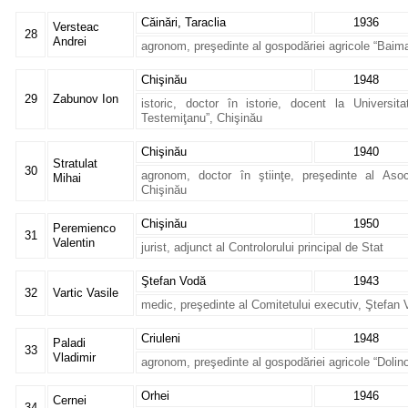
Căinări, Taraclia
1936
Versteac
28
Andrei
agronom, preşedinte al gospodăriei agricole “Baima
Chişinău
1948
29
Zabunov Ion
istoric, doctor în istorie, docent la Univers
Testemiţanu”, Chişinău
Chişinău
1940
Stratulat
30
agronom, doctor în ştiinţe, preşedinte al Asocia
Mihai
Chişinău
Chişinău
1950
Peremienco
31
Valentin
jurist, adjunct al Controlorului principal de Stat
Ştefan Vodă
1943
32
Vartic Vasile
medic, preşedinte al Comitetului executiv, Ştefan
Criuleni
1948
Paladi
33
Vladimir
agronom, preşedinte al gospodăriei agricole “Dolino
Orhei
1946
Cernei
34