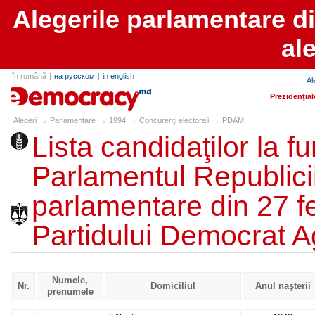
Alegerile parlamentare d
al
în română
|
на русском
|
in english
Al
alegeri.md
Prezidenţial
→
→
→
→
Alegeri
Parlamentare
1994
Concurenţi electorali
PDAM
Lista candidaţilor la f
Parlamentul Republici
parlamentare din 27 f
Partidului Democrat A
Numele,
Nr.
Domiciliul
Anul naşterii
prenumele