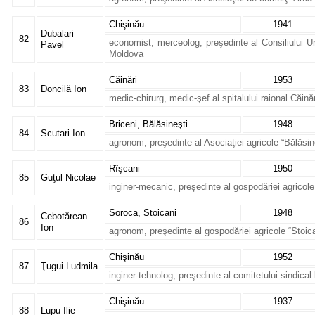
Chişinău
1941
Dubalari
82
economist, merceolog, preşedinte al Consiliului Un
Pavel
Moldova
Căinări
1953
83
Doncilă Ion
medic-chirurg, medic-şef al spitalului raional Căinăr
Briceni, Bălăsineşti
1948
84
Scutari Ion
agronom, preşedinte al Asociaţiei agricole “Bălăsin
Rîşcani
1950
85
Guţul Nicolae
inginer-mecanic, preşedinte al gospodăriei agricole
Soroca, Stoicani
1948
Cebotărean
86
Ion
agronom, preşedinte al gospodăriei agricole “Stoica
Chişinău
1952
87
Ţugui Ludmila
inginer-tehnolog, preşedinte al comitetului sindica
Chişinău
1937
88
Lupu Ilie