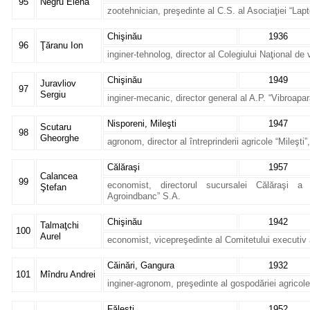
95
Negru Elena
zootehnician, preşedinte al C.S. al Asociaţiei “Lap
Chişinău
1936
96
Ţăranu Ion
inginer-tehnolog, director al Colegiului Naţional de v
Chişinău
1949
Juravliov
97
Sergiu
inginer-mecanic, director general al A.P. “Vibroapar
Nisporeni, Mileşti
1947
Scutaru
98
Gheorghe
agronom, director al întreprinderii agricole “Mileşti”
Călăraşi
1957
Calancea
99
economist, directorul sucursalei Călăraşi a
Ştefan
Agroindbanc” S.A.
Chişinău
1942
Talmaţchi
100
Aurel
economist, vicepreşedinte al Comitetului executi
Căinări, Gangura
1932
101
Mîndru Andrei
inginer-agronom, preşedinte al gospodăriei agricole
Făleşti
1952