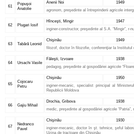
Anenii Noi
1949
Popuşoi
61
Anatolie
agronom, preşedinte al întreprinderii agricole inter
Hînceşti, Mingir
1947
62
Plugari Iosif
inginer-constructor, preşedinte al S.A. “Mingir”, r-n
Chişinău
1949
63
Tabără Leonid
filozof, doctor în filozofie, conferenţiar la Institut
Făleşti, Izvoare
1938
64
Ursachi Vasile
pedagog, preşedinte al gospodăriei agricole “Floare
Chişinău
1950
Cojocaru
65
inginer-mecanic, specialist principal al Ministerul
Petru
Republicii Moldova
Drochia, Gribova
1938
66
Gajiu Mihail
medic, preşedinte al gospodăriei agricole “Patria”, 
Chişinău
1930
Nedranco
67
inginer-mecanic, doctor în şt. tehnice, şeful laborat
Pavel
Uzina de tractoare din Chişinău