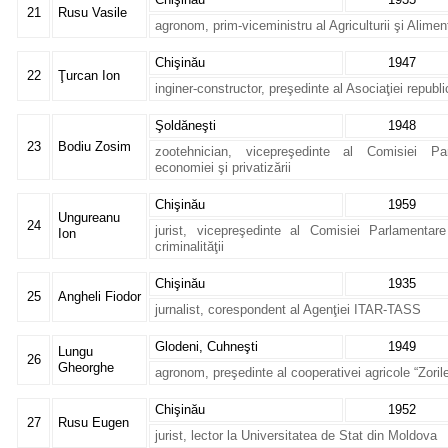
21
Rusu Vasile
agronom, prim-viceministru al Agriculturii şi Aliment
Chişinău
1947
22
Ţurcan Ion
inginer-constructor, preşedinte al Asociaţiei repub
Şoldăneşti
1948
23
Bodiu Zosim
zootehnician, vicepreşedinte al Comisiei Pa
economiei şi privatizării
Chişinău
1959
Ungureanu
24
jurist, vicepreşedinte al Comisiei Parlamentar
Ion
criminalităţii
Chişinău
1935
25
Angheli Fiodor
jurnalist, corespondent al Agenţiei ITAR-TASS
Glodeni, Cuhneşti
1949
Lungu
26
Gheorghe
agronom, preşedinte al cooperativei agricole “Zoril
Chişinău
1952
27
Rusu Eugen
jurist, lector la Universitatea de Stat din Moldova