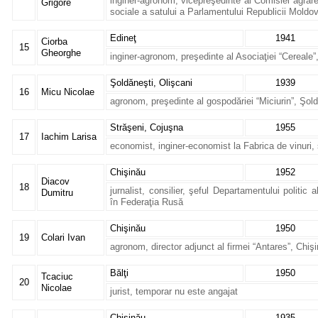
inginer-agronom, vicepreşedinte al Comisiei agrare
Grigore
sociale a satului a Parlamentului Republicii Moldo
Edineţ
1941
Ciorba
15
Gheorghe
inginer-agronom, preşedinte al Asociaţiei “Cereale”
Şoldăneşti, Olişcani
1939
16
Micu Nicolae
agronom, preşedinte al gospodăriei “Miciurin”, Şol
Străşeni, Cojuşna
1955
17
Iachim Larisa
economist, inginer-economist la Fabrica de vinuri,
Chişinău
1952
Diacov
18
jurnalist, consilier, şeful Departamentului politi
Dumitru
în Federaţia Rusă
Chişinău
1950
19
Colari Ivan
agronom, director adjunct al firmei “Antares”, Chiş
Bălţi
1950
Tcaciuc
20
Nicolae
jurist, temporar nu este angajat
Chişinău
1935