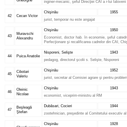
Gheorghe
inginer-mecanic, şeful Direcţiei CAI a r-lui Ialoveni
Chişinău
1955
42
Cecan Victor
jurist, temporar nu este angajat
Chişinău
1950
Muravschi
43
Economist, doctor hab. în economie, şeful catedr
Alexandru
Perfecţionare şi recalificarea cadrelor din CAI, Chi
Nisporeni, Selişte
1943
44
Puica Anatolie
pedagog, directorul şcolii s. Selişte, Nisporeni
Chişinău
1952
Cibotari
45
Valeriu
jurist, secretar al Comisiei agrare şi pentru probl
Chişinău
1943
Oleinic
46
Nicolae
economist, viceprim-ministru al RM
Dubăsari, Cocieri
1944
Beşleagă
47
Ştefan
zootehnician, preşedinte al Comitetului executiv al 
Chişinău
1928