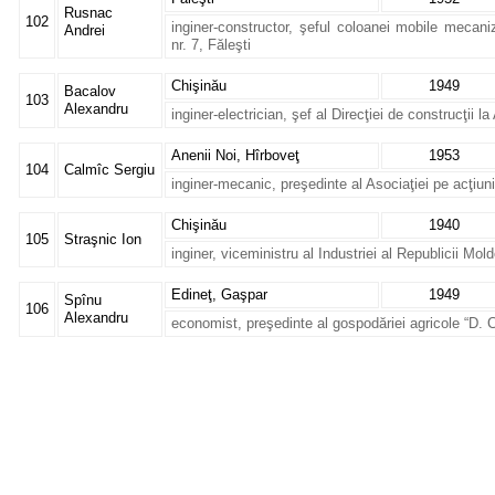
Rusnac
102
inginer-constructor, şeful coloanei mobile mecani
Andrei
nr. 7, Făleşti
Chişinău
1949
Bacalov
103
Alexandru
inginer-electrician, şef al Direcţiei de construcţii l
Anenii Noi, Hîrboveţ
1953
104
Calmîc Sergiu
inginer-mecanic, preşedinte al Asociaţiei pe acţiuni
Chişinău
1940
105
Straşnic Ion
inginer, viceministru al Industriei al Republicii Mol
Edineţ, Gaşpar
1949
Spînu
106
Alexandru
economist, preşedinte al gospodăriei agricole “D. 