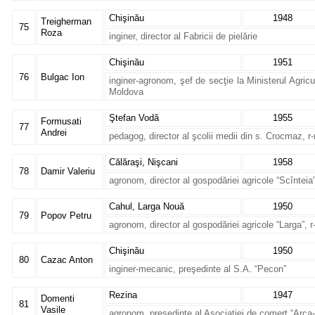
Chişinău
1948
Treigherman
75
Roza
inginer, director al Fabricii de pielărie
Chişinău
1951
76
Bulgac Ion
inginer-agronom, şef de secţie la Ministerul Agricult
Moldova
Ştefan Vodă
1955
Formusati
77
Andrei
pedagog, director al şcolii medii din s. Crocmaz, r
Călăraşi, Nişcani
1958
78
Damir Valeriu
agronom, director al gospodăriei agricole “Scînteia”
Cahul, Larga Nouă
1950
79
Popov Petru
agronom, director al gospodăriei agricole “Larga”, r
Chişinău
1950
80
Cazac Anton
inginer-mecanic, preşedinte al S.A. “Pecon”
Rezina
1947
Domenti
81
Vasile
agronom, preşedinte al Asociaţiei de comerţ “Arca