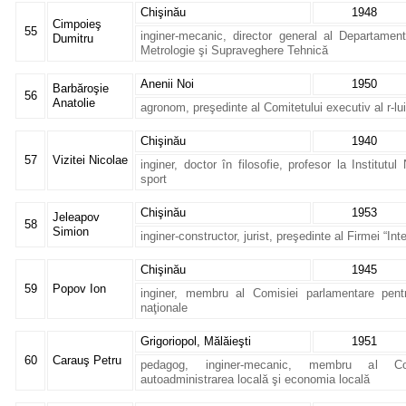
Chişinău
1948
Cimpoieş
55
inginer-mecanic, director general al Departamen
Dumitru
Metrologie şi Supraveghere Tehnică
Anenii Noi
1950
Barbăroşie
56
Anatolie
agronom, preşedinte al Comitetului executiv al r-lu
Chişinău
1940
57
Vizitei Nicolae
inginer, doctor în filosofie, profesor la Institutul
sport
Chişinău
1953
Jeleapov
58
Simion
inginer-constructor, jurist, preşedinte al Firmei “I
Chişinău
1945
59
Popov Ion
inginer, membru al Comisiei parlamentare pentru
naţionale
Grigoriopol, Mălăieşti
1951
60
Carauş Petru
pedagog, inginer-mecanic, membru al Com
autoadministrarea locală şi economia locală