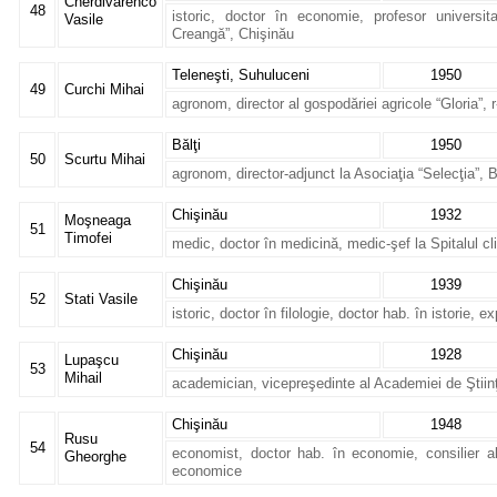
Cherdivarenco
48
istoric, doctor în economie, profesor universit
Vasile
Creangă”, Chişinău
Teleneşti, Suhuluceni
1950
49
Curchi Mihai
agronom, director al gospodăriei agricole “Gloria”, r
Bălţi
1950
50
Scurtu Mihai
agronom, director-adjunct la Asociaţia “Selecţia”, B
Chişinău
1932
Moşneaga
51
Timofei
medic, doctor în medicină, medic-şef la Spitalul cl
Chişinău
1939
52
Stati Vasile
istoric, doctor în filologie, doctor hab. în istorie,
Chişinău
1928
Lupaşcu
53
Mihail
academician, vicepreşedinte al Academiei de Ştii
Chişinău
1948
Rusu
54
economist, doctor hab. în economie, consilier a
Gheorghe
economice