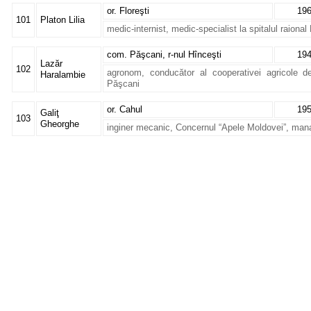
or. Floreşti
19
101
Platon Lilia
medic-internist, medic-specialist la spitalul raional 
com. Păşcani, r-nul Hînceşti
19
Lazăr
102
agronom, conducător al cooperativei agricole 
Haralambie
Păşcani
or. Cahul
19
Galiţ
103
Gheorghe
inginer mecanic, Concernul “Apele Moldovei”, mana