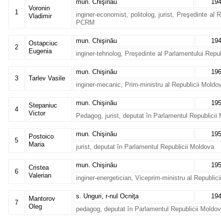
mun. Chişinău
19
Voronin
1
inginer-economist, politolog, jurist, Preşedinte al 
Vladimir
PCRM
mun. Chişinău
19
Ostapciuc
2
Eugenia
inginer-tehnolog, Preşedinte al Parlamentului Repu
mun. Chişinău
19
3
Tarlev Vasile
inginer-mecanic, Prim-ministru al Republicii Moldo
mun. Chişinău
19
Stepaniuc
4
Victor
Pedagog, jurist, deputat în Parlamentul Republicii
mun. Chişinău
19
Postoico
5
Maria
jurist, deputat în Parlamentul Republicii Moldova
mun. Chişinău
19
Cristea
6
Valerian
inginer-energetician, Viceprim-ministru al Republic
s. Unguri, r-nul Ocniţa
19
Mantorov
7
Oleg
pedagog, deputat în Parlamentul Republicii Moldo