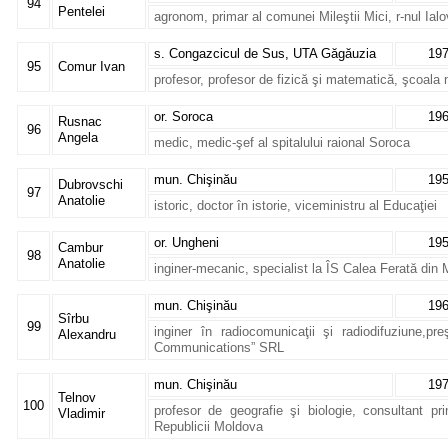
94
Pentelei
agronom, primar al comunei Mileştii Mici, r-nul Ialo
s. Congazcicul de Sus, UTA Găgăuzia
19
95
Comur Ivan
profesor, profesor de fizică şi matematică, şcoala
or. Soroca
19
Rusnac
96
Angela
medic, medic-şef al spitalului raional Soroca
mun. Chişinău
19
Dubrovschi
97
Anatolie
istoric, doctor în istorie, viceministru al Educaţiei
or. Ungheni
19
Cambur
98
Anatolie
inginer-mecanic, specialist la ÎS Calea Ferată din
mun. Chişinău
19
Sîrbu
99
inginer în radiocomunicaţii şi radiodifuziune,p
Alexandru
Communications” SRL
mun. Chişinău
19
Telnov
100
profesor de geografie şi biologie, consultant pri
Vladimir
Republicii Moldova