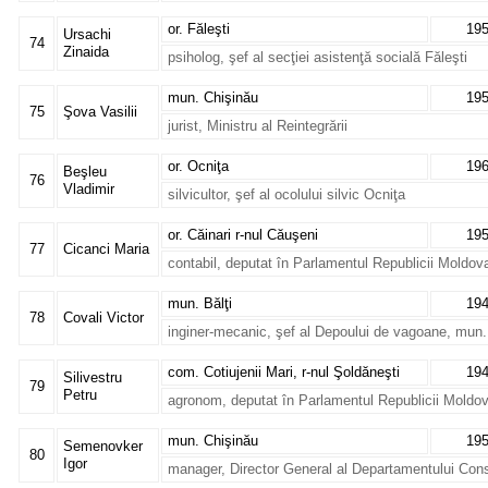
or. Făleşti
19
Ursachi
74
Zinaida
psiholog, şef al secţiei asistenţă socială Făleşti
mun. Chişinău
19
75
Şova Vasilii
jurist, Ministru al Reintegrării
or. Ocniţa
19
Beşleu
76
Vladimir
silvicultor, şef al ocolului silvic Ocniţa
or. Căinari r-nul Căuşeni
19
77
Cicanci Maria
contabil, deputat în Parlamentul Republicii Moldov
mun. Bălţi
19
78
Covali Victor
inginer-mecanic, şef al Depoului de vagoane, mun. 
com. Cotiujenii Mari, r-nul Şoldăneşti
19
Silivestru
79
Petru
agronom, deputat în Parlamentul Republicii Moldo
mun. Chişinău
19
Semenovker
80
Igor
manager, Director General al Departamentului Constru