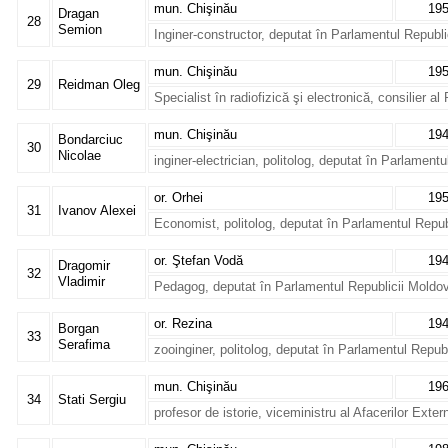
mun. Chişinău
19
Dragan
28
Semion
Inginer-constructor, deputat în Parlamentul Republ
mun. Chişinău
19
29
Reidman Oleg
Specialist în radiofizică şi electronică, consilier a
mun. Chişinău
19
Bondarciuc
30
Nicolae
inginer-electrician, politolog, deputat în Parlament
or. Orhei
19
31
Ivanov Alexei
Economist, politolog, deputat în Parlamentul Repub
or. Ştefan Vodă
19
Dragomir
32
Vladimir
Pedagog, deputat în Parlamentul Republicii Moldo
or. Rezina
19
Borgan
33
Serafima
zooinginer, politolog, deputat în Parlamentul Repub
mun. Chişinău
19
34
Stati Sergiu
profesor de istorie, viceministru al Afacerilor Exter