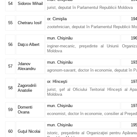
54
Sidorov Mihail
jurist, deputat în Parlamentul Republicii Moldova
or. Cimişlia
19
55
Chetraru Iosif
zootehnician, deputat în Parlamentul Republicii M
mun. Chişinău
19
56
Daţco Albert
inginer-mecanic, preşedinte al Uniunii Organizaţ
Moldova
mun. Chişinău
19
Jdanov
57
Alexandru
agronom-savant, doctor în economie, deputat în P
or. Hînceşti
19
Zagorodnîi
58
jurist, şef al Oficiului Teritorial Hînceşti al Ap
Anatolie
Moldova
mun. Chişinău
19
Domenti
59
Oxana
economist, doctor în economie, consilier al Preşed
mun. Chişinău
19
60
Guţul Nicolai
istoric, preşedinte al Organizaţiei pentru Apărare