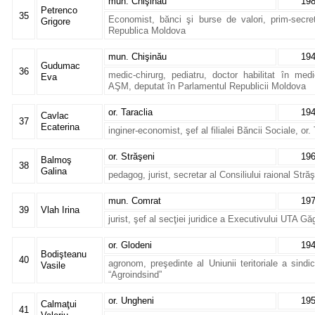
mun. Chişinău
19
Petrenco
35
Economist, bănci şi burse de valori, prim-secr
Grigore
Republica Moldova
mun. Chişinău
19
Gudumac
36
medic-chirurg, pediatru, doctor habilitat în me
Eva
AŞM, deputat în Parlamentul Republicii Moldova
or. Taraclia
19
Cavlac
37
Ecaterina
inginer-economist, şef al filialei Băncii Sociale, or.
or. Străşeni
19
Balmoş
38
Galina
pedagog, jurist, secretar al Consiliului raional Stră
mun. Comrat
19
39
Vlah Irina
jurist, şef al secţiei juridice a Executivului UTA G
or. Glodeni
19
Bodişteanu
40
agronom, preşedinte al Uniunii teritoriale a sindica
Vasile
“Agroindsind”
or. Ungheni
19
Calmaţui
41