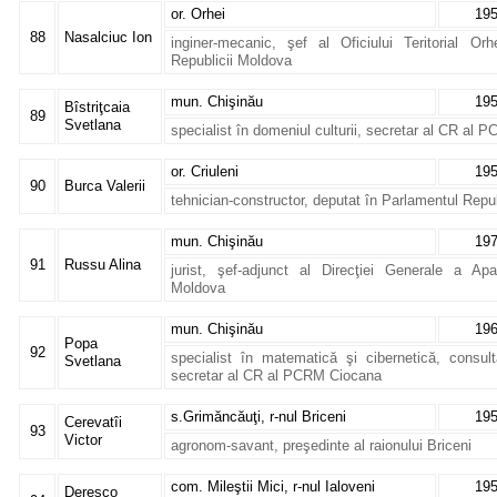
or. Orhei
19
88
Nasalciuc Ion
inginer-mecanic, şef al Oficiului Teritorial Or
Republicii Moldova
mun. Chişinău
19
Bîstriţcaia
89
Svetlana
specialist în domeniul culturii, secretar al CR al
or. Criuleni
19
90
Burca Valerii
tehnician-constructor, deputat în Parlamentul Repu
mun. Chişinău
19
91
Russu Alina
jurist, şef-adjunct al Direcţiei Generale a Apar
Moldova
mun. Chişinău
19
Popa
92
specialist în matematică şi cibernetică, consult
Svetlana
secretar al CR al PCRM Ciocana
s.Grimăncăuţi, r-nul Briceni
19
Cerevatîi
93
Victor
agronom-savant, preşedinte al raionului Briceni
com. Mileştii Mici, r-nul Ialoveni
19
Deresco