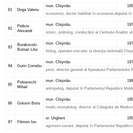
mun. Chişinău
19
81
Doga Valeriu
economist, doctor habilitat în economie,deputat în
mun. Chişinău
19
Petkov
82
Alexandr
istoric, politolog, conducător al Centrului Analitic
mun. Chişinău
19
Burakovski-
83
Butnari Lilia
filolog, operator-mecanic la direcţia teritorială Chi
mun. Chişinău
19
84
Gurin Corneliu
jurist, director general al Aparatului Parlamentului
mun. Chişinău
19
Poleanschi
85
Mihail
antropolog, deputat în Parlamentul Republicii Mol
mun. Chişinău
19
86
Golovin Boris
medic-stomatolog, director al Colegiului de Medici
or. Ungheni
19
87
Filimon Ion
agronom-savant, deputat în Parlamentul Republici