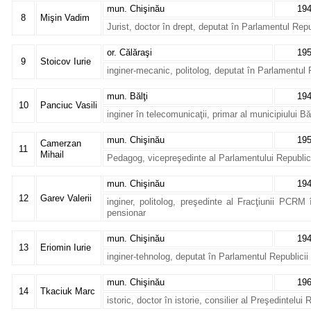
mun. Chişinău
19
8
Mişin Vadim
Jurist, doctor în drept, deputat în Parlamentul Rep
or. Călăraşi
19
9
Stoicov Iurie
inginer-mecanic, politolog, deputat în Parlamentul
mun. Bălţi
19
10
Panciuc Vasili
inginer în telecomunicaţii, primar al municipiului Băl
mun. Chişinău
19
Camerzan
11
Mihail
Pedagog, vicepreşedinte al Parlamentului Republic
mun. Chişinău
19
12
Garev Valerii
inginer, politolog, preşedinte al Fracţiunii PCRM 
pensionar
mun. Chişinău
19
13
Eriomin Iurie
inginer-tehnolog, deputat în Parlamentul Republici
mun. Chişinău
19
14
Tkaciuk Marc
istoric, doctor în istorie, consilier al Preşedintelui