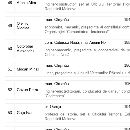
48
Afonin Alim
inginer-constructor, şef al Oficiului Teritorial Flo
Republicii Moldova
mun. Chişinău
19
Oleinic
49
economist, mecanic, preşedinte al consiliului comp
Nicolae
Organizaţiei “Comunitatea Ucraineană”
com. Cobusca Nouă, r-nul Anenii Noi
19
Cotorobai
50
inginer-mecanic, preşedinte al cooperativei de p
Alexandru
Cobusca Nouă
mun. Chişinău
19
51
Mocan Mihail
jurist, preşedinte al Uniunii Veteranilor Războiului 
mun. Chişinău
19
52
Gozun Petru
inginer-electrofizician, conducător de dansuri,cond
“Codreanca”
or. Ocniţa
19
53
Guţu Ivan
profesor de istorie, şef al Oficiului Teritorial E
Republicii Moldova
mun. Chişinău
19