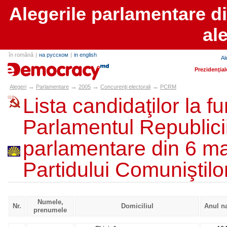
Alegerile parlamentare d
al
în română
|
на русском
|
in english
Al
alegeri.md
Prezidenţial
→
→
→
→
Alegeri
Parlamentare
2005
Concurenţi electorali
PCRM
Lista candidaţilor la f
Parlamentul Republici
parlamentare din 6 ma
Partidului Comuniştil
Numele,
Nr.
Domiciliul
Anul na
prenumele