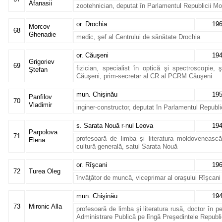
Afanasii
zootehnician, deputat în Parlamentul Republicii M
or. Drochia
19
Morcov
68
Ghenadie
medic, şef al Centrului de sănătate Drochia
or. Căuşeni
19
Grigoriev
69
fizician, specialist în optică şi spectroscopie, 
Ştefan
Căuşeni, prim-secretar al CR al PCRM Căuşeni
mun. Chişinău
19
Panfilov
70
Vladimir
inginer-constructor, deputat în Parlamentul Republ
s. Sarata Nouă r-nul Leova
19
Parpolova
71
profesoară de limba şi literatura moldovenească,
Elena
cultură generală, satul Sarata Nouă
or. Rîşcani
19
72
Turea Oleg
învăţător de muncă, viceprimar al oraşului Rîşcani
mun. Chişinău
19
73
Mironic Alla
profesoară de limba şi literatura rusă, doctor în 
Administrare Publică pe lîngă Preşedintele Republ