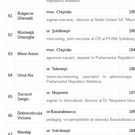
Republica Moldova
mun. Chişinău
19
Bulgacov
61
Ghenadii
inginer-mecanic, director al filialei Goieni SA “Mez
or. Şoldăneşti
19
Musteaţă
62
Gheorghe
merceolog, prim-secretar al CR al PCRM Şoldăneş
mun. Chişinău
19
63
Miron Anton
agronom-savant, deputat în Parlamentul Republici
or. Teleneşti
19
64
Ursul Ala
tehnician-tehnolog, specialist în administraţia
Parlamentul Republicii Moldova
or. Nisporeni
19
Sococol
65
Sergiu
inginer în silvicultură, director al ÎS “Nisporeni-Silv
or.Basarabeasca
19
Dobrovolscaia
66
Victoria
pedagog, vicepreşedinte al raionului Basarabeasca
or. Vulcăneşti
19
Mandaji
67