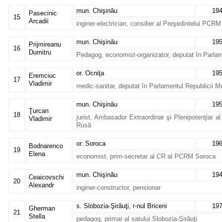
mun. Chişinău
19
Pasecinic
15
Arcadii
inginer-electrician, consilier al Preşedintelui PCRM
mun. Chişinău
19
Prijmireanu
16
Dumitru
Pedagog, economist-organizator, deputat în Parlam
or. Ocniţa
19
Eremciuc
17
Vladimir
medic-sanitar, deputat în Parlamentul Republicii M
mun. Chişinău
19
Ţurcan
18
jurist, Ambasador Extraordinar şi Plenipotenţiar a
Vladimir
Rusă
or. Soroca
19
Bodnarenco
19
Elena
economist, prim-secretar al CR al PCRM Soroca
mun. Chişinău
19
Ceaicovschi
20
Alexandr
inginer-constructor, pensionar
s. Slobozia-Şirăuţi, r-nul Briceni
19
Gherman
21
Stella
pedagog, primar al satului Slobozia-Şirăuţi