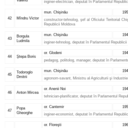
Valeriu
inginer-electrician, deputat în Parlamentul Republi
mun. Chişinău
19
42
Mîndru Victor
constructor-tehnolog, şef al Oficiului Teritorial Ch
Republicii Moldova
mun. Chişinău
19
Borgula
43
Ludmila
inginer-tehnolog, deputat în Parlamentul Republici
or. Glodeni
19
44
Ştepa Boris
pedagog, politolog, manager, deputat în Parlament
mun. Chişinău
19
Todoroglo
45
Dmitrii
agronom-savant, Ministru al Agriculturii şi Industri
or. Anenii Noi
19
46
Anton Mircea
tehnician-planificator, deputat în Parlamentul Repu
or. Cantemir
19
Popa
47
Gheorghe
inginer-economist, deputat în Parlamentul Republi
or. Floreşti
19