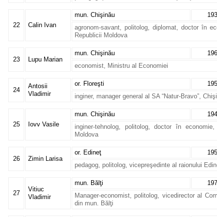
mun. Chişinău
19
22
Calin Ivan
agronom-savant, politolog, diplomat, doctor în e
Republicii Moldova
mun. Chişinău
19
23
Lupu Marian
economist, Ministru al Economiei
or. Floreşti
19
Antosii
24
Vladimir
inginer, manager general al SA “Natur-Bravo”, Chiş
mun. Chişinău
19
25
Iovv Vasile
inginer-tehnolog, politolog, doctor în economie, 
Moldova
or. Edineţ
19
26
Zimin Larisa
pedagog, politolog, vicepreşedinte al raionului Edin
mun. Bălţi
19
Vitiuc
27
Manager-economist, politolog, vicedirector al Com
Vladimir
din mun. Bălţi