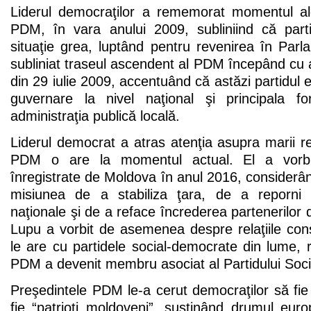
Liderul democraţilor a rememorat momentul ale
PDM, în vara anului 2009, subliniind că parti
situaţie grea, luptând pentru revenirea în Par
subliniat traseul ascendent al PDM începând cu 
din 29 iulie 2009, accentuând că astăzi partidul e
guvernare la nivel naţional şi principala fo
administraţia publică locală.
Liderul democrat a atras atenţia asupra marii re
PDM o are la momentul actual. El a vorbi
înregistrate de Moldova în anul 2016, considerâ
misiunea de a stabiliza ţara, de a reporni
naţionale şi de a reface încrederea partenerilor 
Lupu a vorbit de asemenea despre relaţiile co
le are cu partidele social-democrate din lume,
PDM a devenit membru asociat al Partidului Socia
Preşedintele PDM le-a cerut democraţilor să fie 
fie “patrioţi moldoveni”, susţinând drumul euro