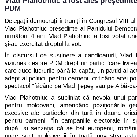
Vlad Plahotniuc a fost ales preşedinte
PDM
Delegaţii democraţi întruniţi în Congresul VIII al 
Vlad Plahotniuc preşedinte al Partidului Democ
următorii 4 ani. Vlad Plahotniuc a fost votat un
şi-au exercitat dreptul la vot.
În discursul de susţinere a candidaturii, Vlad
viziunea despre PDM drept un partid “care livrea
care duce lucrurile până la capăt, un partid al acţ
adept al politicii pentru oameni, criticând acei po
spectacol “făcând pe Vlad Ţepeş sau pe Albă-ca
Vlad Plahotniuc a subliniat că nevoia unui par
pentru moldoveni, amendând poziţionările geop
excesive ale partidelor din ţară în dauna oric
pentru oameni. “În campaniile electorale în sp
după, ai senzaţia că se bat europenii, românii,
unde sunt moldovenii în toată povestea asta