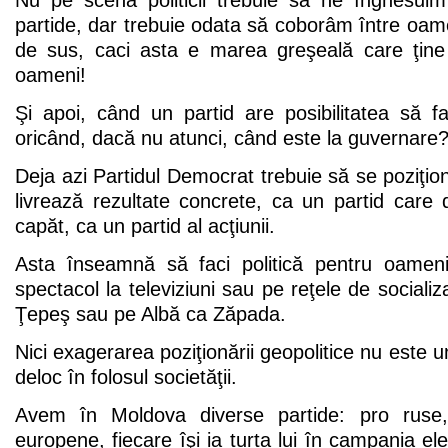
Nu pe scena politicii trebuie să ne înghesui
partide, dar trebuie odata să coborâm între oame
de sus, caci asta e marea greşeală care ţine
oameni!
Şi apoi, când un partid are posibilitatea să 
oricând, dacă nu atunci, când este la guvernare
Deja azi Partidul Democrat trebuie să se poziţio
livrează rezultate concrete, ca un partid care 
capăt, ca un partid al acţiunii.
Asta înseamnă să faci politică pentru oameni
spectacol la televiziuni sau pe reţele de sociali
Ţepeş sau pe Albă ca Zăpada.
Nici exagerarea poziţionării geopolitice nu este 
deloc în folosul societăţii.
Avem în Moldova diverse partide: pro ruse,
europene, fiecare îşi ia turta lui în campania el