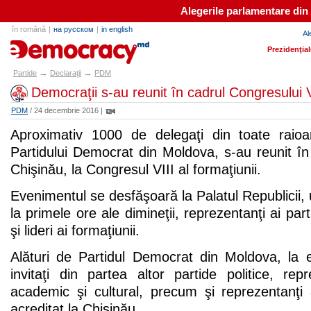
Alegerile parlamentare din
în română
|
на русском
|
in english
Al
partide.md
Prezidenţia
→
→
Partide
Declaraţii
PDM
Democraţii s-au reunit în cadrul Congresului 
PDM
/ 24 decembrie 2016 |
Aproximativ 1000 de delegaţi din toate raioa
Partidului Democrat din Moldova, s-au reunit î
Chişinău, la Congresul VIII al formaţiunii.
Evenimentul se desfăşoară la Palatul Republicii, 
la primele ore ale dimineţii, reprezentanţi ai parti
şi lideri ai formaţiunii.
Alături de Partidul Democrat din Moldova, la e
invitaţi din partea altor partide politice, rep
academic şi cultural, precum şi reprezentanţi 
acreditat la Chişinău.