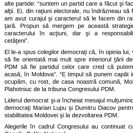
alte partide: “suntem un partid care a făcut şi f
alţii. Ei, din raţiuni electorale, nu îndrăzneau să
am avut curajul şi caracterul să le facem din raţ
ţară. Propun să mergem pe această strategi
caracterului în acţiuni, dar şi a responsabili
cetăţeni”.
El le-a spus colegilor democraţi că, în opinia lui
să fie orientată mai mult spre interiorul ţării de
PDM să fie partidul celor care cred că putem
acasă, în Moldova”. “E timpul să punem capăt inc
ocupăm, cu rost, de casa noastră comună, Mol
Plahotniuc de la tribuna Congresului PDM.
Liderul democrat şi-a încheiat mesajul mulţumindu
democraţi Marian Lupu şi Dumitru Diacov pentru 
stabilitatea Moldovei şi la dezvoltarea PDM.
Alegerile în cadrul Congresului au continuat cu