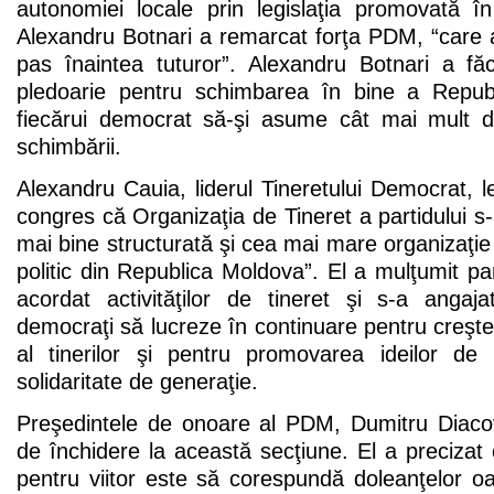
autonomiei locale prin legislaţia promovată î
Alexandru Botnari a remarcat forţa PDM, “care a
pas înaintea tuturor”. Alexandru Botnari a fă
pledoarie pentru schimbarea în bine a Republ
fiecărui democrat să-şi asume cât mai mult 
schimbării.
Alexandru Cauia, liderul Tineretului Democrat, le
congres că Organizaţia de Tineret a partidului s-a 
mai bine structurată şi cea mai mare organizaţie 
politic din Republica Moldova”. El a mulţumit part
acordat activităţilor de tineret şi s-a angaja
democraţi să lucreze în continuare pentru creşter
al tinerilor şi pentru promovarea ideilor de
solidaritate de generaţie.
Preşedintele de onoare al PDM, Dumitru Diaco
de închidere la această secţiune. El a precizat 
pentru viitor este să corespundă doleanţelor o