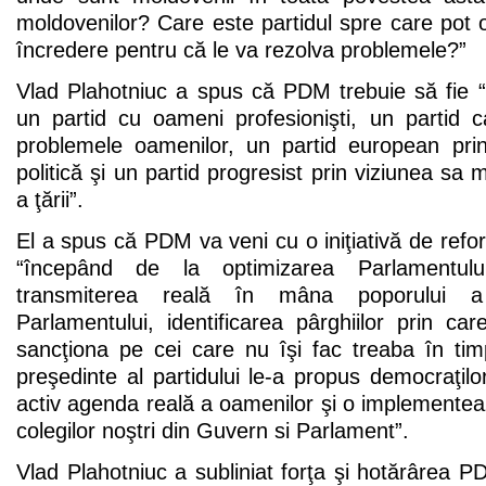
moldovenilor? Care este partidul spre care pot
încredere pentru că le va rezolva problemele?”
Vlad Plahotniuc a spus că PDM trebuie să fie “un
un partid cu oameni profesionişti, un partid c
problemele oamenilor, un partid european pri
politică şi un partid progresist prin viziunea sa
a ţării”.
El a spus că PDM va veni cu o iniţiativă de refor
“începând de la optimizarea Parlamentulu
transmiterea reală în mâna poporului a 
Parlamentului, identificarea pârghiilor prin car
sancţiona pe cei care nu îşi fac treaba în tim
preşedinte al partidului le-a propus democraţi
activ agenda reală a oamenilor şi o implementează
colegilor noştri din Guvern si Parlament”.
Vlad Plahotniuc a subliniat forţa şi hotărârea 