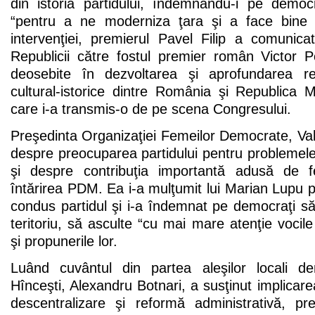
din istoria partidului, îndemnându-i pe democ
“pentru a ne moderniza ţara şi a face bine o
intervenţiei, premierul Pavel Filip a comunica
Republicii către fostul premier român Victor P
deosebite în dezvoltarea şi aprofundarea rel
cultural-istorice dintre România şi Republica M
care i-a transmis-o de pe scena Congresului.
Preşedinta Organizaţiei Femeilor Democrate, Vale
despre preocuparea partidului pentru problemel
şi despre contribuţia importantă adusă de 
întărirea PDM. Ea i-a mulţumit lui Marian Lupu 
condus partidul şi i-a îndemnat pe democraţi să 
teritoriu, să asculte “cu mai mare atenţie vocile 
şi propunerile lor.
Luând cuvântul din partea aleşilor locali de
Hînceşti, Alexandru Botnari, a susţinut implica
descentralizare şi reformă administrativă, p