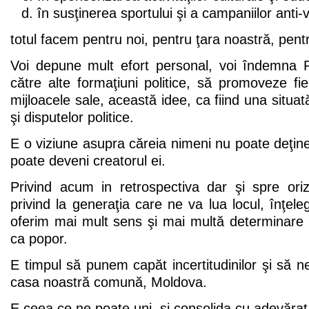
în susţinerea sportului şi a campaniilor anti-v
totul facem pentru noi, pentru ţara noastră, pentru
Voi depune mult efort personal, voi îndemna Pa
către alte formaţiuni politice, să promoveze f
mijloacele sale, această idee, ca fiind una situa
şi disputelor politice.
E o viziune asupra căreia nimeni nu poate deţin
poate deveni creatorul ei.
Privind acum in retrospectiva dar şi spre oriz
privind la generaţia care ne va lua locul, înţel
oferim mai mult sens şi mai multă determinare at
ca popor.
E timpul să punem capăt incertitudinilor şi să 
casa noastră comună, Moldova.
E ceea ce ne poate uni, şi consolida cu adevărat