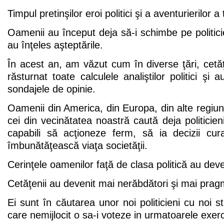
Timpul pretinşilor eroi politici şi a aventurierilor a 
Oamenii au început deja să-i schimbe pe politicie
au înţeles aşteptările.
În acest an, am văzut cum în diverse ţări, cetăţe
răsturnat toate calculele analiştilor politici şi 
sondajele de opinie.
Oamenii din America, din Europa, din alte regiuni 
cei din vecinătatea noastră caută deja politicie
capabili să acţioneze ferm, să ia decizii cu
îmbunătăţească viaţa societăţii.
Cerinţele oamenilor faţă de clasa politică au dev
Cetăţenii au devenit mai nerăbdători şi mai pragm
Ei sunt în căutarea unor noi politicieni cu noi s
care nemijlocit o sa-i voteze in urmatoarele exerci