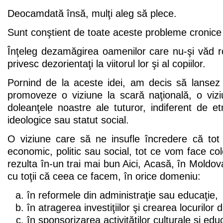
Deocamdată însă, mulţi aleg să plece.
Sunt conştient de toate aceste probleme cronice a
Înţeleg dezamăgirea oamenilor care nu-şi văd ros
privesc dezorientaţi la viitorul lor şi al copiilor.
Pornind de la aceste idei, am decis să lanse
promoveze o viziune la scară naţională, o vi
doleanţele noastre ale tuturor, indiferent de etn
ideologice sau statut social.
O viziune care să ne insufle încredere că to
economic, politic sau social, tot ce vom face col
rezulta în-un trai mai bun Aici, Acasă, în Moldo
cu toţii că ceea ce facem, în orice domeniu:
în reformele din administraţie sau educaţie,
în atragerea investiţiilor şi crearea locurilor
în sponsorizarea activităţilor culturale şi edu