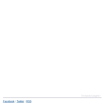
începutul paginii ↑
Facebook
|
Twitter
|
RSS