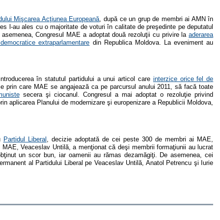
dului Mişcarea Acţiunea Europeană
, după ce un grup de membri ai AMN în
s l-au ales cu o majoritate de voturi în calitate de preşedinte pe deputatul
De asemenea, Congresul MAE a adoptat două rezoluţii cu privire la
aderarea
r democratice extraparlamentare
din Republica Moldova. La eveniment au
troducerea în statutul partidului a unui articol care
interzice orice fel de
ie prin care MAE se angajează ca pe parcursul anului 2011, să facă toate
muniste
secera şi ciocanul. Congresul a mai adoptat o rezoluţie privind
, prin aplicarea Planului de modernizare şi europenizare a Republicii Moldova,
u
Partidul Liberal
, decizie adoptată de cei peste 300 de membri ai MAE,
e MAE, Veaceslav Untilă, a menţionat că deşi membrii formaţiunii au lucrat
 obţinut un scor bun, iar oamenii au rămas dezamăgiţi. De asemenea, cei
ermanent al Partidului Liberal pe Veaceslav Untilă, Anatol Petrencu şi Iurie