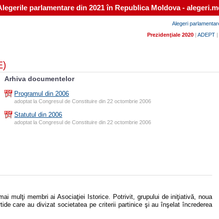
Alegerile parlamentare din 2021 în Republica Moldova - alegeri.m
Alegeri parlamentar
Prezidenţiale 2020
|
ADEPT
E)
Arhiva documentelor
Programul din 2006
adoptat la Congresul de Constituire din 22 octombrie 2006
Statutul din 2006
adoptat la Congresul de Constituire din 22 octombrie 2006
mai mulţi membri ai Asociaţiei Istorice. Potrivit, grupului de iniţiativă, noua
e care au divizat societatea pe criterii partinice şi au înşelat încrederea