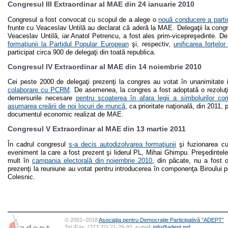
Congresul III Extraordinar al MAE din 24 ianuarie 2010
Congresul a fost convocat cu scopul de a alege o
nouă conducere a parti
frunte cu Veaceslav Untilă au declarat că aderă la MAE. Delegaţii la congre
Veaceslav Untilă, iar Anatol Petrencu, a fost ales prim-vicepreşedinte. 
formaţiunii la Partidul Popular European
şi, respectiv,
unificarea forţelo
participat circa 900 de delegaţi din toată republica.
Congresul IV Extraordinar al MAE din 14 noiembrie 2010
Cei peste 2000 de delegaţi prezenţi la congres au votat în unanimitate in
colaborare cu PCRM
. De asemenea, la congres a fost adoptată o rezoluţ
demersurile necesare
pentru scoaterea în afara legii a simbolurilor co
asumarea creării de noi locuri de muncă
, ca prioritate naţională, din 2011
documentul economic realizat de MAE.
Congresul V Extraordinar al MAE din 13 martie 2011
În cadrul congresul
s-a decis autodizolvarea formaţiunii
şi fuzionarea c
eveniment la care a fost prezent şi liderul PL, Mihai Ghimpu. Preşedintel
mult în
campania electorală din noiembrie 2010
, din păcate, nu a fost
prezenţi la reuniune au votat pentru introducerea în componenţa Biroului p
Colesnic.
© 2001–2018
Asociaţia pentru Democraţie Participativă “ADEPT”
Tel./Fax: (373 22) 21-29-92, e-mail:
info@adept.md