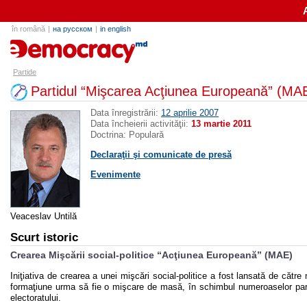
în română
|
на русском
|
in english
partide.md
Partide
Partidul “Mişcarea Acţiunea Europeană” (MA
Data înregistrării:
12 aprilie 2007
Data încheierii activităţii:
13 martie 2011
Doctrina: Populară
Declaraţii şi comunicate de presă
Evenimente
Veaceslav Untilă
Scurt istoric
Crearea Mişcării social-politice “Acţiunea Europeană” (MAE)
Iniţiativa de crearea a unei mişcări social-politice a fost lansată de către 
formaţiune urma să fie o mişcare de masă, în schimbul numeroaselor partid
electoratului.