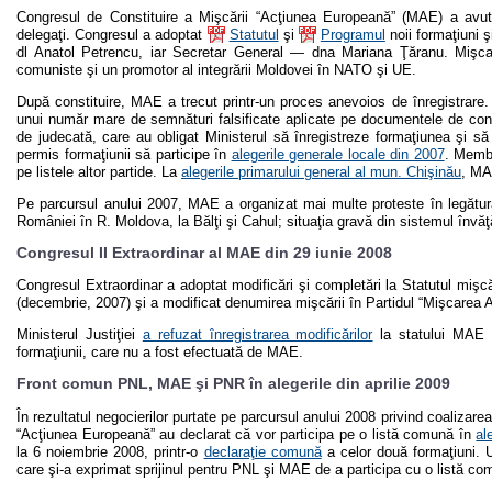
Congresul de Constituire a Mişcării “Acţiunea Europeană” (MAE) a avut
delegaţi. Congresul a adoptat
Statutul
şi
Programul
noii formaţiuni 
dl Anatol Petrencu, iar Secretar General — dna Mariana Ţăranu. Mişcar
comuniste şi un promotor al integrării Moldovei în NATO şi UE.
După constituire, MAE a trecut printr-un proces anevoios de înregistrare. M
unui număr mare de semnături falsificate aplicate pe documentele de consti
de judecată, care au obligat Ministerul să înregistreze formaţiunea şi să 
permis formaţiunii să participe în
alegerile generale locale din 2007
. Membr
pe listele altor partide. La
alegerile primarului general al mun. Chişinău
, MA
Pe parcursul anului 2007, MAE a organizat mai multe proteste în legătură
României în R. Moldova, la Bălţi şi Cahul; situaţia gravă din sistemul învăţ
Congresul II Extraordinar al MAE din 29 iunie 2008
Congresul Extraordinar a adoptat modificări şi completări la Statutul mişc
(decembrie, 2007) şi a modificat denumirea mişcării în Partidul “Mişcarea
Ministerul Justiţiei
a refuzat înregistrarea modificărilor
la statului MAE p
formaţiunii, care nu a fost efectuată de MAE.
Front comun PNL, MAE şi PNR în alegerile din aprilie 2009
În rezultatul negocierilor purtate pe parcursul anului 2008 privind coalizare
“Acţiunea Europeană” au declarat că vor participa pe o listă comună în
al
la 6 noiembrie 2008, printr-o
declaraţie comună
a celor două formaţiuni. Ul
care şi-a exprimat sprijinul pentru PNL şi MAE de a participa cu o listă com