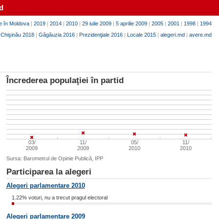
d
e în Moldova
|
2019
|
2014
|
2010
|
29 iulie 2009
|
5 aprilie 2009
|
2005
|
2001
|
1998
|
1994
|
Chişinău 2018
|
Găgăuzia 2016
|
Prezidenţiale 2016
|
Locale 2015
|
alegeri.md
|
avere.md
Încrederea populaţiei în partid
03/
11/
05/
11/
2009
2009
2010
2010
Sursa: Barometrul de Opinie Publică, IPP
Participarea la alegeri
Alegeri parlamentare 2010
1.22% voturi, nu a trecut pragul electoral
Alegeri parlamentare 2009