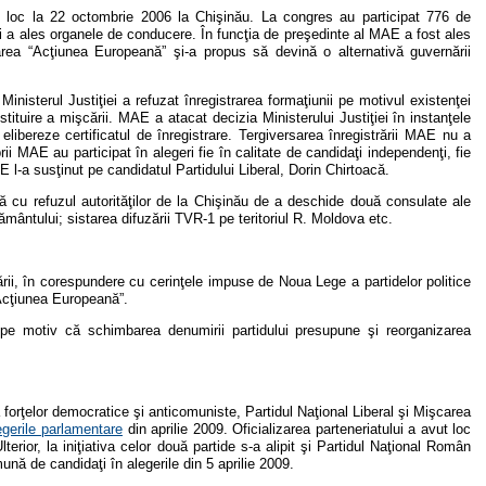
 loc la 22 octombrie 2006 la Chişinău. La congres au participat 776 de
şi a ales organele de conducere. În funcţia de preşedinte al MAE a fost ales
ea “Acţiunea Europeană” şi-a propus să devină o alternativă guvernării
inisterul Justiţiei a refuzat înregistrarea formaţiunii pe motivul existenţei
tuire a mişcării. MAE a atacat decizia Ministerului Justiţiei în instanţele
elibereze certificatul de înregistrare. Tergiversarea înregistrării MAE nu a
ii MAE au participat în alegeri fie în calitate de candidaţi independenţi, fie
E l-a susţinut pe candidatul Partidului Liberal, Dorin Chirtoacă.
 cu refuzul autorităţilor de la Chişinău de a deschide două consulate ale
ământului; sistarea difuzării TVR-1 pe teritoriul R. Moldova etc.
ării, în corespundere cu cerinţele impuse de Noua Lege a partidelor politice
 Acţiunea Europeană”.
e motiv că schimbarea denumirii partidului presupune şi reorganizarea
a forţelor democratice şi anticomuniste, Partidul Naţional Liberal şi Mişcarea
egerile parlamentare
din aprilie 2009. Oficializarea parteneriatului a avut loc
terior, la iniţiativa celor două partide s-a alipit şi Partidul Naţional Român
ună de candidaţi în alegerile din 5 aprilie 2009.