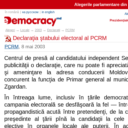
Alegerile parlamentare din
în română
|
на русском
|
in english
Al
alegeri.md
Prezidenţial
→
→
→
→
Alegeri
Locale
2003
Declaraţii
PCRM
Declaraţia ştabului electoral al PCRM
PCRM
, 8 mai 2003
Centrul de presă al candidatului independent S
publicităţii o declaraţie, care nu poate fi apreciat
şi ameninţare la adresa conducerii Moldove
concurent la funcţia de Primar general al munici
Zgardan.
În întreaga lume, inclusiv în ţările democrat
campania electorală se desfăşoară la fel — într-
propagandistică acută între pretendenţi, de la ca
preşedinte al ţării pînă la candidaţii la cele 
elective în organele locale ale puterii. În 