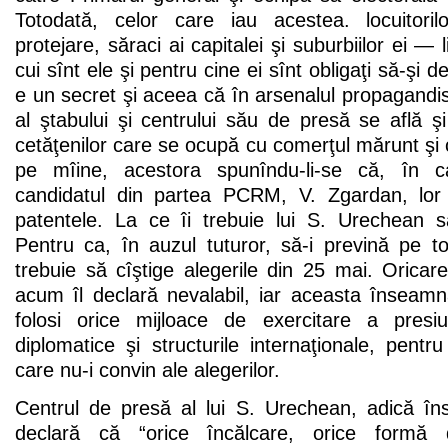
Totodată, celor care iau acestea. locuitorilor
protejare, săraci ai capitalei şi suburbiilor ei — 
cui sînt ele şi pentru cine ei sînt obligaţi să-şi 
e un secret şi aceea că în arsenalul propagandist
al ştabului şi centrului său de presă se află şi
cetăţenilor care se ocupă cu comerţul mărunt şi 
pe mîine, acestora spunîndu-li-se că, în 
candidatul din partea PCRM, V. Zgardan, lor 
patentele. La ce îi trebuie lui S. Urechean 
Pentru ca, în auzul tuturor, să-i prevină pe to
trebuie să cîştige alegerile din 25 mai. Oricare
acum îl declară nevalabil, iar aceasta însea
folosi orice mijloace de exercitare a presiun
diplomatice şi structurile internaţionale, pentru
care nu-i convin ale alegerilor.
Centrul de presă al lui S. Urechean, adică îns
declară că “orice încălcare, orice formă