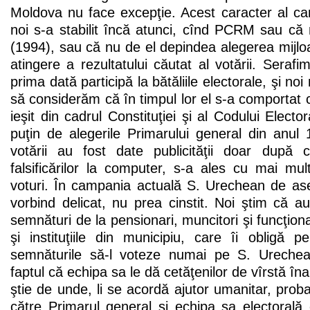
Moldova nu face excepţie. Acest caracter al cam
noi s-a stabilit încă atunci, cînd PCRM sau că n
(1994), sau că nu de el depindea alegerea mijlo
atingere a rezultatului căutat al votării. Sera
prima dată participă la bătăliile electorale, şi no
să considerăm că în timpul lor el s-a comportat
ieşit din cadrul Constituţiei şi al Codului Elect
puţin de alegerile Primarului general din anul 
votării au fost date publicităţii doar după 
falsificărilor la computer, s-a ales cu mai mu
voturi. În campania actuală S. Urechean de a
vorbind delicat, nu prea cinstit. Noi ştim că a
semnături de la pensionari, muncitori şi funcţionar
şi instituţiile din municipiu, care îi obligă 
semnăturile să-l voteze numai pe S. Ureche
faptul că echipa sa le dă cetăţenilor de vîrstă îna
ştie de unde, li se acordă ajutor umanitar, proba
către Primarul general şi echipa sa electorală c