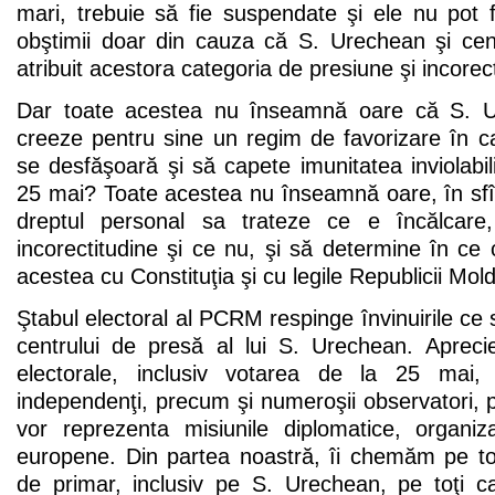
mari, trebuie să fie suspendate şi ele nu pot 
obştimii doar din cauza că S. Urechean şi ce
atribuit acestora categoria de presiune şi incorec
Dar toate acestea nu înseamnă oare că S. U
creeze pentru sine un regim de favorizare în c
se desfăşoară şi să capete imunitatea inviolabili
25 mai? Toate acestea nu înseamnă oare, în sfîr
dreptul personal sa trateze ce e încălcare
incorectitudine şi ce nu, şi să determine în ce c
acestea cu Constituţia şi cu legile Republicii Mo
Ştabul electoral al PCRM respinge învinuirile ce 
centrului de presă al lui S. Urechean. Aprecie
electorale, inclusiv votarea de la 25 mai,
independenţi, precum şi numeroşii observatori, pr
vor reprezenta misiunile diplomatice, organizaţ
europene. Din partea noastră, îi chemăm pe toţi
de primar, inclusiv pe S. Urechean, pe toţi ca