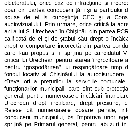
electoratului, orice caz de infracţiune şi incorec
doar din partea conducerii ţării şi a partidului 
aduse de el la cunoştinţa CEC şi a Consili
audiovizualului. Prin urmare, orice critică la adre
ani a lui S. Urechean în Chişinău din partea PCRM
calificată de el şi de ştabul său drept o încălc
drept o comportare incorectă din partea conduc
care l-au propus şi îl sprijină pe candidatul 
critica lui Urechean pentru starea îngrozitoare a 
pentru “gospodărirea” lui respingătoare timp
fondul locativ al Chişinăului la autodistruger
cîteva ori a preţurilor la serviciile comunale
funcţionarilor municipali, care sînt sub protecţi
general, pentru numeroasele încălcări financiare
Urechean drept încălcare, drept presiune, dr
Reiese că numeroasele dosare penale, int
conducerii municipiului, ba împotriva unor age
sprijină pe Primarul general, pentru abuzuri în