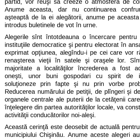
partid, vor reuşi să creeze o atmosferă de col
Anume aceasta, dar nu continuarea confruntă
aşteaptă de la ei alegătorii, anume pe aceasta
introdus buletinele de vot în urne.
Alegerile sînt întotdeauna o încercare pentru 
instituţiile democratice şi pentru electorat în ans
exprimat opţiunea, alegîndu-i pe cei care vor 
renaşterea vieţii în satele şi oraşele lor. S
majoritate a localităţilor încrederea a fost
oneşti, unor buni gospodari cu spirit de ini
soluţioneze prin fapte şi nu prin vorbe prob
Reducerea numărului de petiţii, de plîngeri şi de
organele centrale ale puterii de la cetăţenii car
înţelegere din partea autorităţilor locale, va cons
activităţii conducătorilor noi-aleşi.
Această cerinţă este deosebit de actuală pentr
municipiului Chişinău. Anume aceste alegeri au