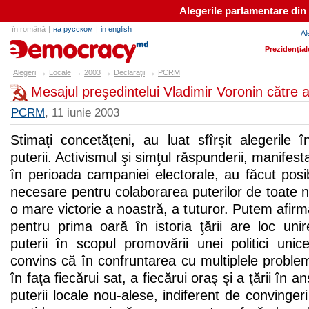
Alegerile parlamentare din
în română
|
на русском
|
in english
Al
alegeri.md
Prezidenţial
→
→
→
→
Alegeri
Locale
2003
Declaraţii
PCRM
Mesajul preşedintelui Vladimir Voronin către a
PCRM
, 11 iunie 2003
Stimaţi concetăţeni, au luat sfîrşit alegerile 
puterii. Activismul şi simţul răspunderii, manife
în perioada campaniei electorale, au făcut posibi
necesare pentru colaborarea puterilor de toate ni
o mare victorie a noastră, a tuturor. Putem afir
pentru prima oară în istoria ţării are loc unire
puterii în scopul promovării unei politici uni
convins că în confruntarea cu multiplele problem
în faţa fiecărui sat, a fiecărui oraş şi a ţării în 
puterii locale nou-alese, indiferent de convinger