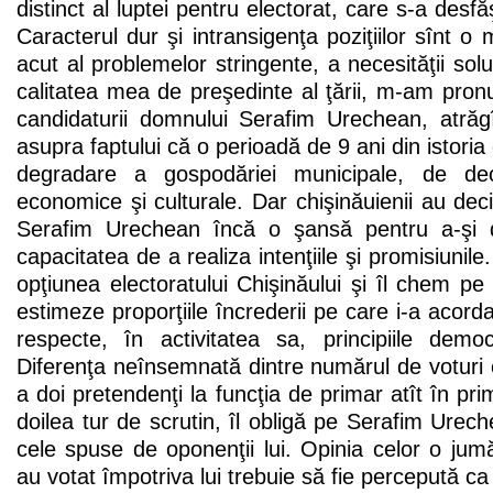
distinct al luptei pentru electorat, care s-a desfă
Caracterul dur şi intransigenţa poziţiilor sînt o 
acut al problemelor stringente, a necesităţii soluţ
calitatea mea de preşedinte al ţării, m-am pron
candidaturii domnului Serafim Urechean, atrăgî
asupra faptului că o perioadă de 9 ani din istoria 
degradare a gospodăriei municipale, de decli
economice şi culturale. Dar chişinăuienii au decis 
Serafim Urechean încă o şansă pentru a-şi 
capacitatea de a realiza intenţiile şi promisiunil
opţiunea electoratului Chişinăului şi îl chem 
estimeze proporţiile încrederii pe care i-a acord
respecte, în activitatea sa, principiile democr
Diferenţa neînsemnată dintre numărul de voturi
a doi pretendenţi la funcţia de primar atît în prim
doilea tur de scrutin, îl obligă pe Serafim Ure
cele spuse de oponenţii lui. Opinia celor o jum
au votat împotriva lui trebuie să fie percepută ca 