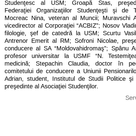
Studenţesc al USM; Groapă Stas, preşedi
Federaţiei Organizaţiilor Studenţeşti şi de 
Mocreac Nina, veteran al Muncii; Muravschi A
vicedirector al Corporaţiei “ACBIZ”; Nosov Vladim
filologie, şef de catedră la USM; Scurtu Vasi
Antrenor Emerit al RM; Sofroni Nicolae, preşed
conducere al SA “Moldovahidromaş”; Spânu Ant
profesor universitar la USMF “N. Testemiţ
medicină; Stepachin Claudia, doctor în pe
comitetului de conducere a Uniunii Pensionaril
Adrian, student, Institutul de Studii Politice şi 
preşedinte al Asociaţiei Studenţilor.
Ser