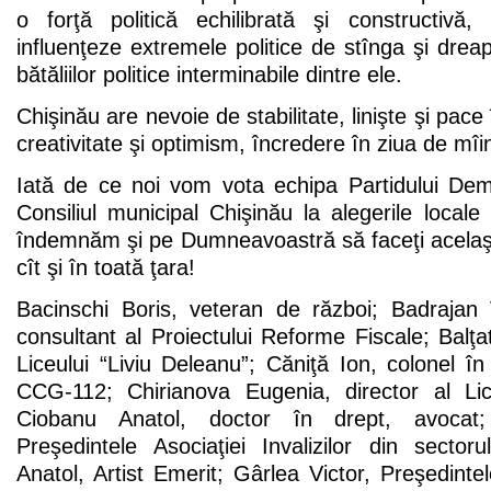
o forţă politică echilibrată şi constructivă
influenţeze extremele politice de stînga şi drea
bătăliilor politice interminabile dintre ele.
Chişinău are nevoie de stabilitate, linişte şi pace
creativitate şi optimism, încredere în ziua de mîi
Iată de ce noi vom vota echipa Partidului De
Consiliul municipal Chişinău la alegerile loca
îndemnăm şi pe Dumneavoastră să faceţi acelaşi l
cît şi în toată ţara!
Bacinschi Boris, veteran de război; Badrajan 
consultant al Proiectului Reforme Fiscale; Balţa
Liceului “Liviu Deleanu”; Căniţă Ion, colonel în
CCG-112; Chirianova Eugenia, director al Lic
Ciobanu Anatol, doctor în drept, avocat;
Preşedintele Asociaţiei Invalizilor din sector
Anatol, Artist Emerit; Gârlea Victor, Preşedintel