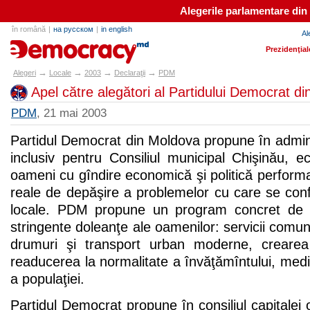
Alegerile parlamentare din
în română
|
на русском
|
in english
Al
alegeri.md
Prezidenţial
→
→
→
→
Alegeri
Locale
2003
Declaraţii
PDM
Apel către alegători al Partidului Democrat d
PDM
, 21 mai 2003
Partidul Democrat din Moldova propune în adminis
inclusiv pentru Consiliul municipal Chişinău, ec
oameni cu gîndire economică şi politică performan
reale de depăşire a problemelor cu care se conf
locale. PDM propune un program concret de r
stringente doleanţe ale oamenilor: servicii comuna
drumuri şi transport urban moderne, crearea
readucerea la normalitate a învăţămîntului, medici
a populaţiei.
Partidul Democrat propune în consiliul capitalei 