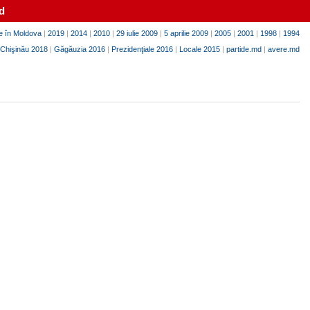
d
e în Moldova
|
2019
|
2014
|
2010
|
29 iulie 2009
|
5 aprilie 2009
|
2005
|
2001
|
1998
|
1994
Chişinău 2018
|
Găgăuzia 2016
|
Prezidenţiale 2016
|
Locale 2015
|
partide.md
|
avere.md