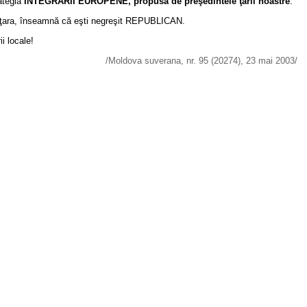
rategia
INTEGRĂRII EUROPENE, propusă de preşedintele ţării noastre
.
 şi ţara, înseamnă că eşti negreşit REPUBLICAN.
i locale!
/Moldova suverana, nr. 95 (20274), 23 mai 2003/