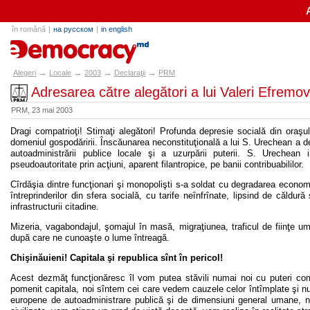
în română
|
на русском
|
in english
alegeri.md
→
→
→
→
Alegeri
Locale
2003
Declaraţii
PRM
Adresarea către alegători a lui Valeri Efremo
PRM, 23 mai 2003
Dragi compatrioţi! Stimaţi alegători! Profunda depresie socială din oraş
domeniul gospodăririi. Înscăunarea neconstituţională a lui S. Urechean a deve
autoadministrării publice locale şi a uzurpării puterii. S. Urechean 
pseudoautoritate prin acţiuni, aparent filantropice, pe banii contribuabililor.
Cîrdăşia dintre funcţionari şi monopolişti s-a soldat cu degradarea economie
întreprinderilor din sfera socială, cu tarife neînfrînate, lipsind de căldură
infrastructurii citadine.
Mizeria, vagabondajul, şomajul în masă, migraţiunea, traficul de fiinţe um
după care ne cunoaşte o lume întreagă.
Chişinăuieni! Capitala şi republica sînt în pericol!
Acest dezmăţ funcţionăresc îl vom putea stăvili numai noi cu puteri 
pomenit capitala, noi sîntem cei care vedem cauzele celor întîmplate şi num
europene de autoadministrare publică şi de dimensiuni general umane, ne