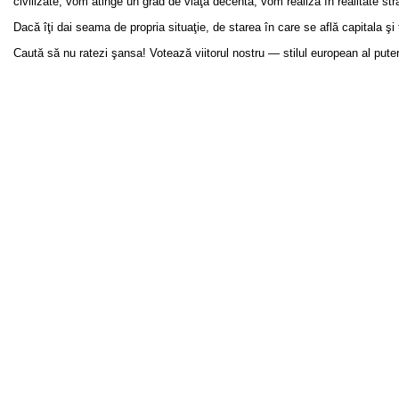
civilizate, vom atinge un grad de viaţă decentă, vom realiza în realitate st
Dacă îţi dai seama de propria situaţie, de starea în care se află capitala
Caută să nu ratezi şansa! Votează viitorul nostru — stilul european al puteri