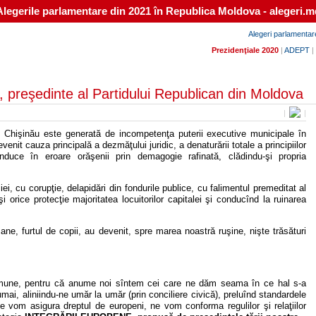
Alegerile parlamentare din 2021 în Republica Moldova - alegeri.m
Alegeri parlamentar
Prezidenţiale 2020
|
ADEPT
|
v, preşedinte al Partidului Republican din Moldova
|
|
ul Chişinău este generată de incompetenţa puterii executive municipale în
nit cauza principală a dezmăţului juridic, a denaturării totale a principiilor
induce în eroare orăşenii prin demagogie rafinată, clădindu-şi propria
i, cu corupţie, delapidări din fondurile publice, cu falimentul premeditat al
 şi orice protecţie majoritatea locuitorilor capitalei şi conducînd la ruinarea
ane, furtul de copii, au devenit, spre marea noastră ruşine, nişte trăsături
comune, pentru că anume noi sîntem cei care ne dăm seama în ce hal s-a
ai, aliniindu-ne umăr la umăr (prin conciliere civică), preluînd standardele
 vom asigura dreptul de europeni, ne vom conforma regulilor şi relaţiilor