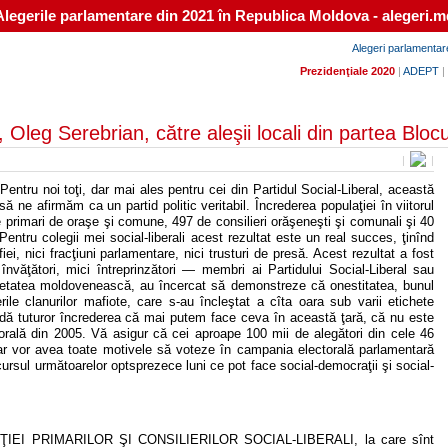
Alegerile parlamentare din 2021 în Republica Moldova - alegeri.m
Alegeri parlamentar
Prezidenţiale 2020
|
ADEPT
|
, Oleg Serebrian, către aleşii locali din partea Blo
|
|
 Pentru noi toţi, dar mai ales pentru cei din Partidul Social-Liberal, această
 ne afirmăm ca un partid politic veritabil. Încrederea populaţiei în viitorul
de primari de oraşe şi comune, 497 de consilieri orăşeneşti şi comunali şi 40
e. Pentru colegii mei social-liberali acest rezultat este un real succes, ţinînd
ei, nici fracţiuni parlamentare, nici trusturi de presă. Acest rezultat a fost
învăţători, mici întreprinzători — membri ai Partidului Social-Liberal sau
cietatea moldovenească, au încercat să demonstreze că onestitatea, bunul
ile clanurilor mafiote, care s-au încleştat a cîta oara sub varii etichete
e dă tuturor încrederea că mai putem face ceva în această ţară, că nu este
torală din 2005. Vă asigur că cei aproape 100 mii de alegători din cele 46
mar vor avea toate motivele să voteze în campania electorală parlamentară
cursul următoarelor optsprezece luni ce pot face social-democraţii şi social-
OCIAŢIEI PRIMARILOR ŞI CONSILIERILOR SOCIAL-LIBERALI, la care sînt