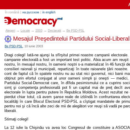
în română
|
на русском
|
in english
alegeri.md
→
→
→
→
Alegeri
Locale
2003
Declaraţii
Be PSD-PSL
Mesajul Preşedintelui Partidului Social-Liberal
Be PSD-PSL
, 10 iunie 2003
Dragi colegi! Iată-ne ajunşi la sfîrşitul primei noastre campanii electorale.
campanie electorală a fost un important test politic. Abia acum am reuşit să
nostru, în mesajul nostru, în oamenii noştri s-a materializat în 46 funcţii 
consilieri raionali şi municipali, repartizaţi în toate raioanele ţării noastr
cont de faptul că în spatele nostru nu au stat nici guvernul, nici banii mafi
obţinut prin efortul conjugat al unor oameni simpli şi oneşti — medici, 
Partidului Social-Democrat care, în đîfida pesimismului ce a cuprins so
simţ şi competenţa profesională pot fi un capital mai de preţ decît aver
electorale în lupta pentru putere în Republica Moldova. Acest rezultat n
pierdut chiar totul, că avem şanse reale de izbîndă în confruntarea elec
localităţi în care Blocul Electoral PSD-PSL a cîştigat mandatele de pri
pentru noi şi că încă alte zeci de mii de alegători vor reuşi să vadă pe par
liberalii.
Stimaţi colegi!
La 12 iulie la Chişinău va avea loc Congresul de constituire a AS