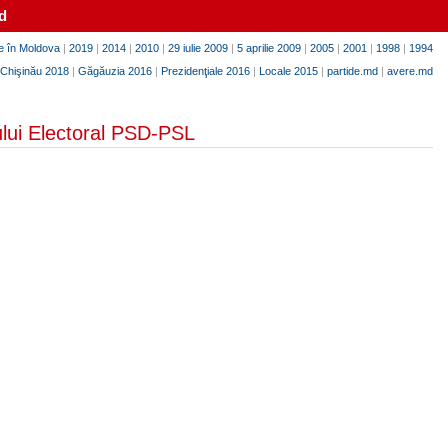
d
e în Moldova
|
2019
|
2014
|
2010
|
29 iulie 2009
|
5 aprilie 2009
|
2005
|
2001
|
1998
|
1994
Chişinău 2018
|
Găgăuzia 2016
|
Prezidenţiale 2016
|
Locale 2015
|
partide.md
|
avere.md
cului Electoral PSD-PSL