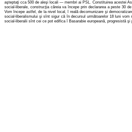
aşteptaţi cca 500 de aleşi locali — membri ai PSL. Constituirea acestei As
social-liberale, construcţia căreia va începe prin declararea a pest
Vom începe astfel, de la nivel local, î reală decomunizare şi democratizar
social-liberalismului şi sînt sigur că în decursul următoarelor 18 luni 
social-liberalii sînt cei ce pot edifica î Basarabie europeană, progresistă şi