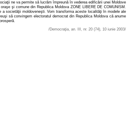
ociaţii ne va permite să lucrăm împreună în vederea edificării unei Moldove
e 30 de oraşe şi comune din Republica Moldova ZONE LIBERE DE COMUNISM.
e a societăţii moldoveneşti. Vom transforma aceste localităţi în modele ale
vom reuşi să convingem electoratul democrat din Republica Moldova că anume
 prosperă.
/Democraţia, an. III, nr. 20 (74), 10 iunie 2003/