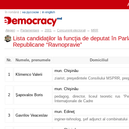
în română
|
на русском
|
in english
alegeri.md
→
→
→
→
Alegeri
Parlamentare
2001
Concurenţi electorali
MRR
Lista candidaţilor la funcţia de deputat în Pa
Republicane “Ravnopravie”
Nr.
Numele, prenumele
Domiciliul
mun. Chişinău
1
Klimenco Valerii
ziarist, preşedintele Consiliului MSPRR, preş
mun. Chişinău
2
Şapovalov Boris
pedagog, director, liceul teoretic rus 
Internaţionale de Cadre
mun. Edineţ
3
Gavrilov Veaceslav
inginer-tehnolog, şef adjunct al combinatului 