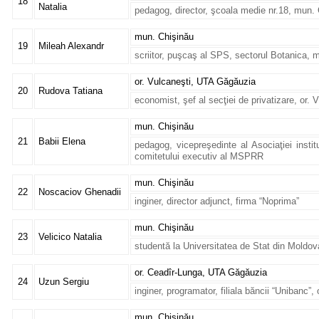
18
Natalia
pedagog, director, şcoala medie nr.18, mun.
mun. Chişinău
19
Mileah Alexandr
scriitor, puşcaş al SPS, sectorul Botanica, m
or. Vulcaneşti, UTA Găgăuzia
20
Rudova Tatiana
economist, şef al secţiei de privatizare, or.
mun. Chişinău
21
Babii Elena
pedagog, vicepreşedinte al Asociaţiei instit
comitetului executiv al MSPRR
mun. Chişinău
22
Noscaciov Ghenadii
inginer, director adjunct, firma “Noprima”
mun. Chişinău
23
Velicico Natalia
studentă la Universitatea de Stat din Moldov
or. Ceadîr-Lunga, UTA Găgăuzia
24
Uzun Sergiu
inginer, programator, filiala băncii “Unibanc
mun. Chişinău