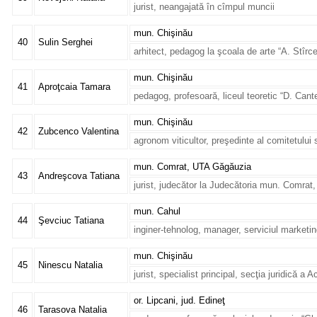
jurist, neangajată în cîmpul muncii
mun. Chişinău
40
Sulin Serghei
arhitect, pedagog la şcoala de arte “A. Stîrc
mun. Chişinău
41
Aproţcaia Tamara
pedagog, profesoară, liceul teoretic “D. Can
mun. Chişinău
42
Zubcenco Valentina
agronom viticultor, preşedinte al comitetului s
mun. Comrat, UTA Găgăuzia
43
Andreşcova Tatiana
jurist, judecător la Judecătoria mun. Comra
mun. Cahul
44
Şevciuc Tatiana
inginer-tehnolog, manager, serviciul marketi
mun. Chişinău
45
Ninescu Natalia
jurist, specialist principal, secţia juridică a
or. Lipcani, jud. Edineţ
46
Tarasova Natalia