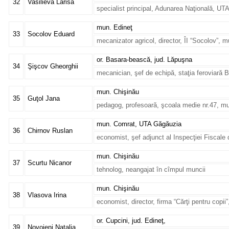
32
Vasilieva Larisa
specialist principal, Adunarea Naţională, U
mun. Edineţ
33
Socolov Eduard
mecanizator agricol, director, ÎI “Socolov”, 
or. Basara-bească, jud. Lăpuşna
34
Şişcov Gheorghii
mecanician, şef de echipă, staţia feroviară
mun. Chişinău
35
Guţol Jana
pedagog, profesoară, şcoala medie nr.47, m
mun. Comrat, UTA Găgăuzia
36
Chirnov Ruslan
economist, şef adjunct al Inspecţiei Fiscal
mun. Chişinău
37
Scurtu Nicanor
tehnolog, neangajat în cîmpul muncii
mun. Chişinău
38
Vlasova Irina
economist, director, firma “Cărţi pentru copii
or. Cupcini, jud. Edineţ,
39
Novojeni Natalia