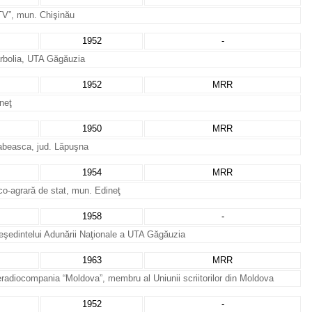
TV”, mun. Chişinău
1952
-
rbolia, UTA Găgăuzia
1952
MRR
ineţ
1950
MRR
arabeasca, jud. Lăpuşna
1954
MRR
ico-agrară de stat, mun. Edineţ
1958
-
Preşedintelui Adunării Naţionale a UTA Găgăuzia
1963
MRR
eradiocompania “Moldova”, membru al Uniunii scriitorilor din Moldova
1952
-