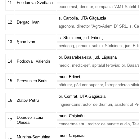
11
Feodorova Svetlana
economist, director, compania “AMT-Satelit 
s. Carbolia, UTA Găgăuzia
12
Dergaci Ivan
agronom, director “Agro-Adem D” SRL, s. Ca
s. Stolniceni, jud. Edineţ
13
Şpac Ivan
pedagog, primarul satului Stolniceni, jud. Ed
or. Basarabea-sca, jud. Lăpuşna
14
Podcovali Valentin
medic, medic-şef, spitalul feroviar, or. Bas
mun. Edineţ
15
Peresunico Boris
pădurar, pădurar superior, Întreprinderea silv
or. Comrat, UTA Găgăuzia
16
Zlatov Petru
inginer-constructor de drumuri, asistent al 
mun. Chişinău
Dobrovoliscaia
17
Olesea
concertmaistru, regizor de sunete audio, Tel
mun. Chişinău
Murzina-Semuhina