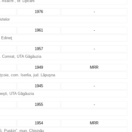
 Asachi”, or. Lipcani
1976
-
rtelor
1961
-
 Edineţ
1957
-
un. Comrat, UTA Găgăuzia
1949
MRR
ţcoie, com. Iserlia, jud. Lăpuşna
1945
-
ăneşti, UTA Găgăuzia
1955
-
1954
MRR
. S. Puşkin”, mun. Chişinău