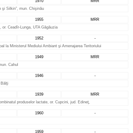
1970
MRR
in şi Silkin”, mun. Chişinău
1955
MRR
t, or. Ceadîr-Lunga, UTA Găgăuzia
1952
-
ipal la Ministerul Mediului Ambiant şi Amenajarea Teritoriului
1949
MRR
 mun. Cahul
1946
-
Bălţi
1939
MRR
ombinatul produselor lactate, or. Cupcini, jud. Edineţ,
1960
-
1959
-