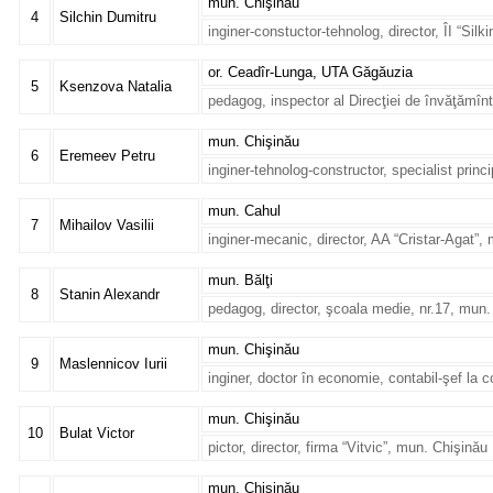
mun. Chişinău
4
Silchin Dumitru
inginer-constuctor-tehnolog, director, ÎI “Silk
or. Ceadîr-Lunga, UTA Găgăuzia
5
Ksenzova Natalia
pedagog, inspector al Direcţiei de învăţămîn
mun. Chişinău
6
Eremeev Petru
inginer-tehnolog-constructor, specialist princ
mun. Cahul
7
Mihailov Vasilii
inginer-mecanic, director, AA “Cristar-Agat”,
mun. Bălţi
8
Stanin Alexandr
pedagog, director, şcoala medie, nr.17, mun. 
mun. Chişinău
9
Maslennicov Iurii
inginer, doctor în economie, contabil-şef la c
mun. Chişinău
10
Bulat Victor
pictor, director, firma “Vitvic”, mun. Chişinău
mun. Chişinău