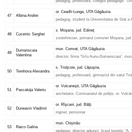
pedagog, profesoară, colegiul pedagogic “Gh.
or. Ceadîr-Lunga, UTA Găgăuzia
47
Albina Andrei
pedagog, student la Universitatea de Stat a A
s. Moşana, jud. Edineţ
48
Cuceinic Serghei
zootehnician, primarul comunei Moşana, jud.
mun. Comrat, UTA Găgăuzia
Dumanscaia
49
Valentina
director, firma “Grîu Auriu-Dumanscaia”, m
s. Troiţcoie, jud. Lăpuşna,
50
Terehova Alexandra
pedagog, profesoară, gimnaziul din satul Troi
or. Vulcaneşti, UTA Găgăuzia
51
Pascaluţa Valeriu
anchetator, Comisariatul de poliţie, or. Vulc
or. Rîşcani, jud. Bălţi
52
Duneavin Vladimir
inginer, pensionar
mun. Chişinău
53
Raico Galina
pedagog, director adjunct, liceul teoretic “A