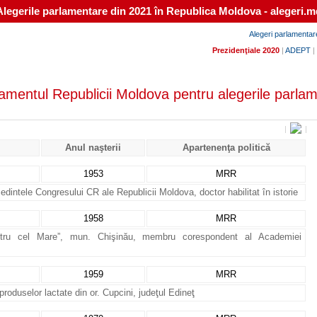
Alegerile parlamentare din 2021 în Republica Moldova - alegeri.m
Alegeri parlamentar
Prezidenţiale 2020
|
ADEPT
|
rlamentul Republicii Moldova pentru alegerile parla
|
|
Anul naşterii
Apartenenţa politică
1953
MRR
edintele Congresului CR ale Republicii Moldova, doctor habilitat în istorie
1958
MRR
“Petru cel Mare”, mun. Chişinău, membru corespondent al Academiei
1959
MRR
produselor lactate din or. Cupcini, judeţul Edineţ