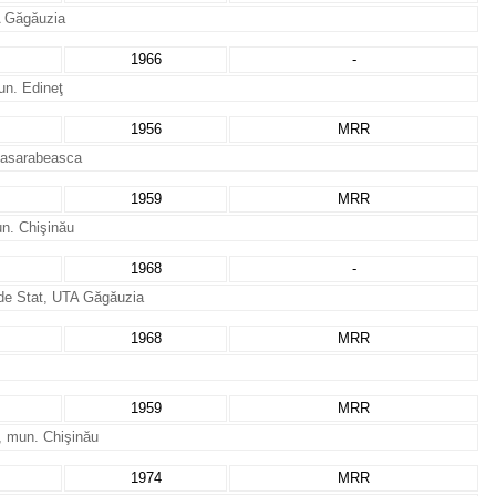
TA Găgăuzia
1966
-
mun. Edineţ
1956
MRR
 Basarabeasca
1959
MRR
un. Chişinău
1968
-
e de Stat, UTA Găgăuzia
1968
MRR
1959
MRR
”, mun. Chişinău
1974
MRR