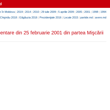
d
e în Moldova
|
2019
|
2014
|
2010
|
29 iulie 2009
|
5 aprilie 2009
|
2005
|
2001
|
1998
|
1994
Chişinău 2018
|
Găgăuzia 2016
|
Prezidenţiale 2016
|
Locale 2015
|
partide.md
|
avere.md
mentare din 25 februarie 2001 din partea Mişcării