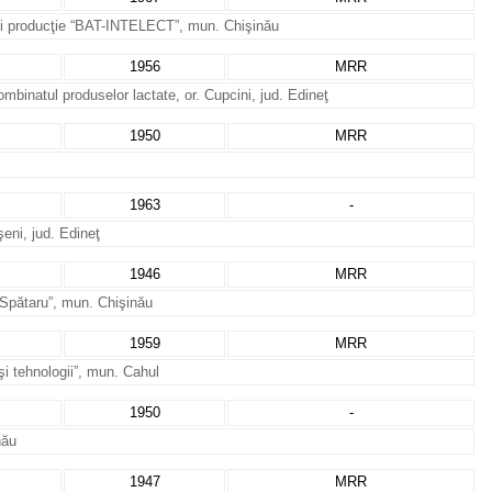
 şi producţie “BAT-INTELECT”, mun. Chişinău
1956
MRR
combinatul produselor lactate, or. Cupcini, jud. Edineţ
1950
MRR
1963
-
eni, jud. Edineţ
1946
MRR
u-Spătaru”, mun. Chişinău
1959
MRR
şi tehnologii”, mun. Cahul
1950
-
nău
1947
MRR