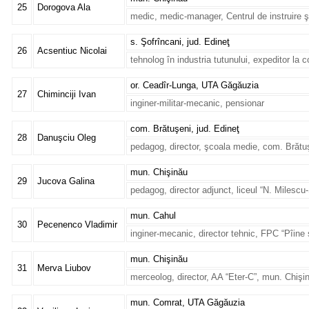
25
Dorogova Ala
medic, medic-manager, Centrul de instruire
s. Şofrîncani, jud. Edineţ
26
Acsentiuc Nicolai
tehnolog în industria tutunului, expeditor la 
or. Ceadîr-Lunga, UTA Găgăuzia
27
Chiminciji Ivan
inginer-militar-mecanic, pensionar
com. Brătuşeni, jud. Edineţ
28
Danuşciu Oleg
pedagog, director, şcoala medie, com. Brătuş
mun. Chişinău
29
Jucova Galina
pedagog, director adjunct, liceul “N. Milesc
mun. Cahul
30
Pecenenco Vladimir
inginer-mecanic, director tehnic, FPC “Pîine 
mun. Chişinău
31
Merva Liubov
merceolog, director, AA “Eter-C”, mun. Chişi
mun. Comrat, UTA Găgăuzia