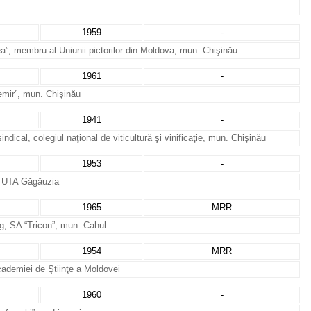
1959
-
ea”, membru al Uniunii pictorilor din Moldova, mun. Chişinău
1961
-
temir”, mun. Chişinău
1941
-
indical, colegiul naţional de viticultură şi vinificaţie, mun. Chişinău
1953
-
t, UTA Găgăuzia
1965
MRR
ng, SA “Tricon”, mun. Cahul
1954
MRR
 Academiei de Ştiinţe a Moldovei
1960
-