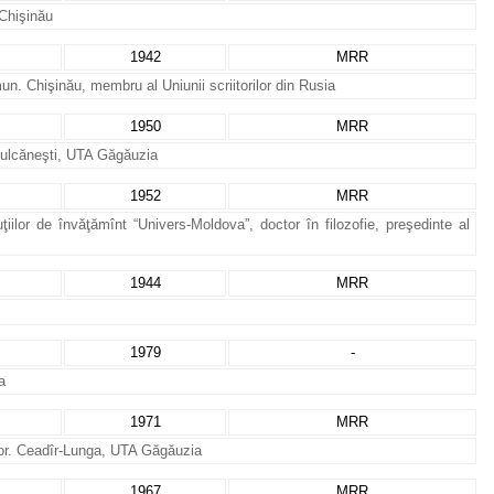
 Chişinău
1942
MRR
un. Chişinău, membru al Uniunii scriitorilor din Rusia
1950
MRR
 Vulcăneşti, UTA Găgăuzia
1952
MRR
uţiilor de învăţămînt “Univers-Moldova”, doctor în filozofie, preşedinte al
1944
MRR
1979
-
a
1971
MRR
”, or. Ceadîr-Lunga, UTA Găgăuzia
1967
MRR