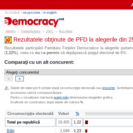
în română
|
на русском
|
in english
alegeri.md
→
→
→
Alegeri
Parlamentare
2001
Rezultate
Rezultatele obţinute de PFD la alegerile din 
Rezultatele participării Partidului Forţelor Democratice la alegerile parla
(
1.22%
), ceea ce
nu i-a permis
să depăşească pragul electoral de 6%.
Comparaţi cu un alt concurent:
«
»
Datele din tabel pot fi sortate după circumscripţie electorală sau
procente
. Schimbarea 
accesarea rubricii corespunzătoare.
Pentru o vizualizare mai bună
puteţi mări
dimensiunea imaginilor grafice.
Graficele se construiesc după datele din rubrica
%
.
Circumscripţie electorală
Voturi
%
Total pe republică
19,405
1.22
Bălţi
2,698
1.23