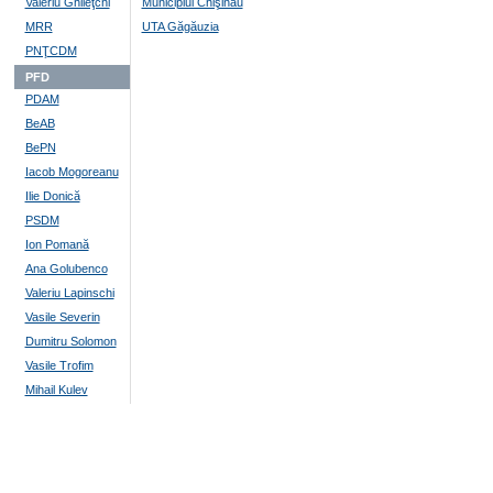
Valeriu Ghileţchi
Municipiul Chişinău
MRR
UTA Găgăuzia
PNŢCDM
PFD
PDAM
BeAB
BePN
Iacob Mogoreanu
Ilie Donică
PSDM
Ion Pomană
Ana Golubenco
Valeriu Lapinschi
Vasile Severin
Dumitru Solomon
Vasile Trofim
Mihail Kulev