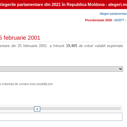
Alegerile parlamentare din 2021 în Republica Moldova - alegeri.m
Alegeri parlamentar
Prezidenţiale 2020
|
ADEPT
|
25 februarie 2001
mentare din 25 februarie 2001: a întrunit
19,405
de voturi valabil exprimate
criteriului de sortare este posibilă prin
+