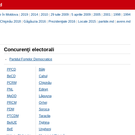
d
e în Moldova
|
2019
|
2014
|
2010
|
29 iulie 2009
|
5 aprilie 2009
|
2005
|
2001
|
1998
|
1994
Chişinău 2018
|
Găgăuzia 2016
|
Prezidenţiale 2016
|
Locale 2015
|
partide.md
|
avere.md
Concurenţi electorali
Partidul Forţelor Democratice
PPCD
Bălţi
BeCD
Cahul
PCRM
Chişinău
PNL
Edineţ
MpOD
Lăpuşna
PRCM
Orhei
PDM
Soroca
PŢCDM
Taraclia
BeAJE
Tighina
BeE
Ungheni