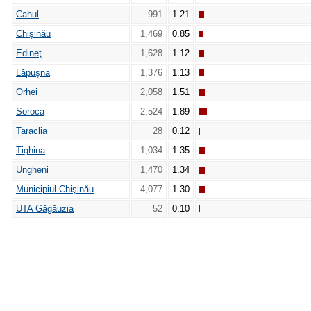
Cahul
991
1.21
Chişinău
1,469
0.85
Edineţ
1,628
1.12
Lăpuşna
1,376
1.13
Orhei
2,058
1.51
Soroca
2,524
1.89
Taraclia
28
0.12
Tighina
1,034
1.35
Ungheni
1,470
1.34
Municipiul Chişinău
4,077
1.30
UTA Găgăuzia
52
0.10