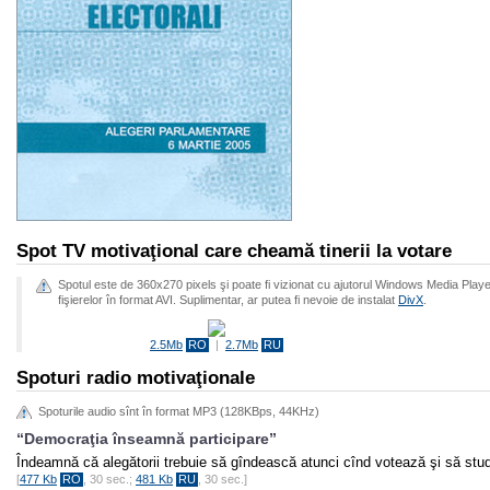
Spot TV motivaţional care cheamă tinerii la votare
Spotul este de 360x270 pixels şi poate fi vizionat cu ajutorul Windows Media Play
fişierelor în format AVI. Suplimentar, ar putea fi nevoie de instalat
DivX
.
2.5Mb
RO
|
2.7Mb
RU
Spoturi radio motivaţionale
Spoturile audio sînt în format MP3 (128KBps, 44KHz)
“Democraţia înseamnă participare”
Îndeamnă că alegătorii trebuie să gîndească atunci cînd votează şi să studi
[
477 Kb
RO
, 30 sec.;
481 Kb
RU
, 30 sec.]