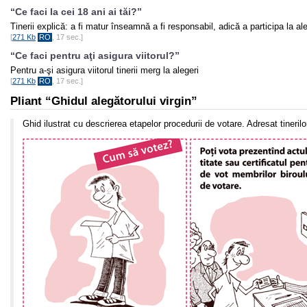
“Ce faci la cei 18 ani ai tăi?”
Tinerii explică: a fi matur înseamnă a fi responsabil, adică a participa la al
[
271 Kb
RO
, 17 sec.]
“Ce faci pentru aţi asigura viitorul?”
Pentru a-şi asigura viitorul tinerii merg la alegeri
[
271 Kb
RO
, 17 sec.]
Pliant “Ghidul alegătorului virgin”
Ghid ilustrat cu descrierea etapelor procedurii de votare. Adresat tinerilo