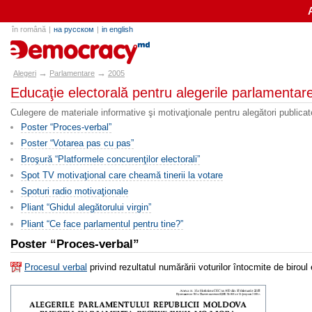
în română
|
на русском
|
in english
alegeri.md
→
→
Alegeri
Parlamentare
2005
Educaţie electorală pentru alegerile parlamentar
Culegere de materiale informative şi motivaţionale pentru alegători public
Poster “Proces-verbal”
Poster “Votarea pas cu pas”
Broşură “Platformele concurenţilor electorali”
Spot TV motivaţional care cheamă tinerii la votare
Spoturi radio motivaţionale
Pliant “Ghidul alegătorului virgin”
Pliant “Ce face parlamentul pentru tine?”
Poster “Proces-verbal”
Procesul verbal
privind rezultatul numărării voturilor întocmite de biroul 