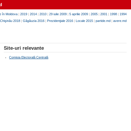
d
e în Moldova
|
2019
|
2014
|
2010
|
29 iulie 2009
|
5 aprilie 2009
|
2005
|
2001
|
1998
|
1994
Chişinău 2018
|
Găgăuzia 2016
|
Prezidenţiale 2016
|
Locale 2015
|
partide.md
|
avere.md
Site-uri relevante
Comisia Electorală Centrală