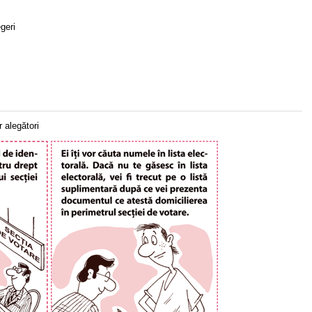
egeri
r alegători