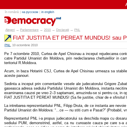
în română
|
на русском
|
in english
alegeri.md
→
→
→
→
Alegeri
Parlamentare
2010
Declaraţii
PNL
FIAT JUSTITIA ET PEREAT MUNDUS! sau Pano
PNL
, 10 octombrie 2010
Pe 7 octombrie 2010, Curtea de Apel Chisinau a inceput rejudecarea conte
catre Partidul Umanist din Moldova, prin nedeclararea cheltuielilor in c
teritoriul R.Moldova.
Acum, in baza Hotaririi CSJ, Curtea de Apel Chisinau urmeaza sa stabilea
aceste panouri.
Sedinta a inceput prin comentariile vesele ale judecatorului Grigore Zuba
gaseasca adresa sediului Partidului Umanist din Moldova, instanta necitin
examinarea cauzei pe vreo 2–3 saptamani, amuzindu-se si pentru ca, in opini
FIAT JUSTITIA ET PEREAT MUNDUS! (Sa fie justitie, chiar de e sfirsitul l
La intrebarea reprezentantului PNL, Filipp Druta, de ce instanta are nevoie
Partidul Umanist din Moldova: “…ce — nu stiti cum e Pasat?” (Probabil, vr
Reprezentantul PNL i-a propus judecatorului sa deschida mapa cu dosarul,
sediului PUM, demonstrind, astfel, ca nu cunoaste cauza pe care s-a ap