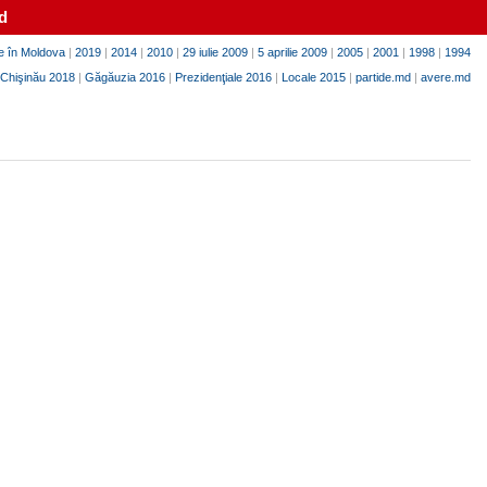
d
e în Moldova
|
2019
|
2014
|
2010
|
29 iulie 2009
|
5 aprilie 2009
|
2005
|
2001
|
1998
|
1994
Chişinău 2018
|
Găgăuzia 2016
|
Prezidenţiale 2016
|
Locale 2015
|
partide.md
|
avere.md