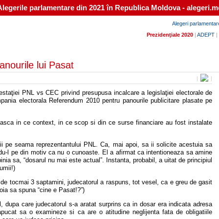
Alegerile parlamentare din 2021 în Republica Moldova - alegeri.m
Alegeri parlamentar
Prezidenţiale 2020
|
ADEPT
|
urile lui Pasat
|
|
staţiei PNL vs CEC privind presupusa incalcare a legislaţiei electorale de
ampania electorala Referendum 2010 pentru panourile publicitare plasate pe
sca in ce context, in ce scop si din ce surse financiare au fost instalate
tii pe seama reprezentantului PNL. Ca, mai apoi, sa ii solicite acestuia sa
du-l pe din motiv ca nu o cunoaste. El a afirmat ca intentioneaza sa amine
a sa, “dosarul nu mai este actual”. Instanta, probabil, a uitat de principiul
umii!)
 de tocmai 3 saptamini, judecatorul a raspuns, tot vesel, ca e greu de gasit
oia sa spuna “cine e Pasat!?”)
 dupa care judecatorul s-a aratat surprins ca in dosar era indicata adresa
ucat sa o examineze si ca are o atitudine neglijenta fata de obligatiile