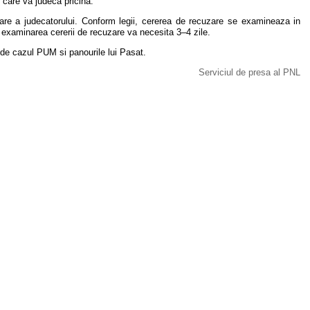
n care va judeca pricina.
re a judecatorului. Conform legii, cererea de recuzare se examineaza in
u examinarea cererii de recuzare va necesita 3–4 zile.
a de cazul PUM si panourile lui Pasat.
Serviciul de presa al PNL