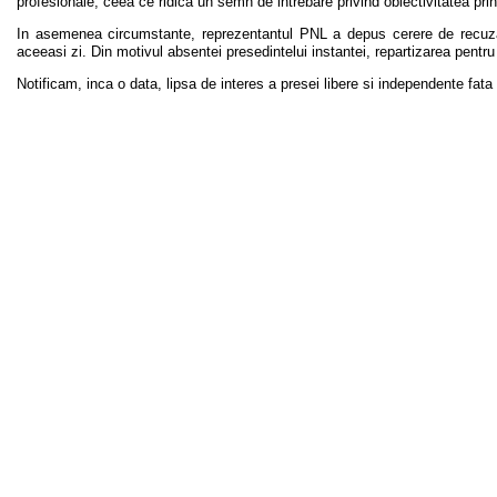
profesionale, ceea ce ridica un semn de intrebare privind obiectivitatea pri
In asemenea circumstante, reprezentantul PNL a depus cerere de recuza
aceeasi zi. Din motivul absentei presedintelui instantei, repartizarea pentr
Notificam, inca o data, lipsa de interes a presei libere si independente fat