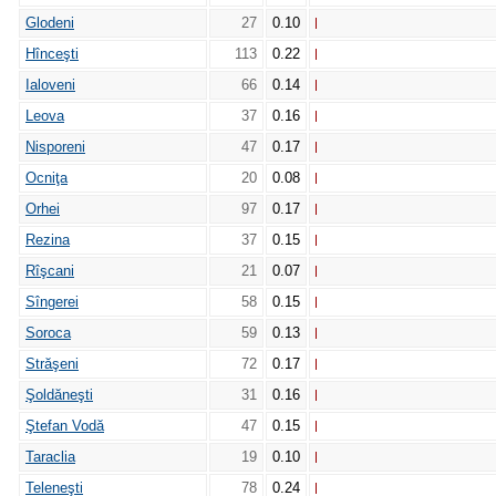
Glodeni
27
0.10
Hînceşti
113
0.22
Ialoveni
66
0.14
Leova
37
0.16
Nisporeni
47
0.17
Ocniţa
20
0.08
Orhei
97
0.17
Rezina
37
0.15
Rîşcani
21
0.07
Sîngerei
58
0.15
Soroca
59
0.13
Străşeni
72
0.17
Şoldăneşti
31
0.16
Ştefan Vodă
47
0.15
Taraclia
19
0.10
Teleneşti
78
0.24