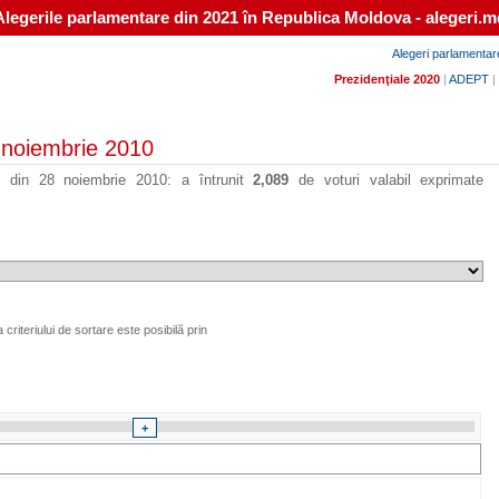
Alegerile parlamentare din 2021 în Republica Moldova - alegeri.m
Alegeri parlamentar
Prezidenţiale 2020
|
ADEPT
|
8 noiembrie 2010
are din 28 noiembrie 2010: a întrunit
2,089
de voturi valabil exprimate
criteriului de sortare este posibilă prin
+