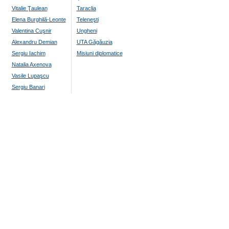
Vitalie Ţaulean
Taraclia
Elena Burghilă-Leonte
Teleneşti
Valentina Cuşnir
Ungheni
Alexandru Demian
UTA Găgăuzia
Sergiu Iachim
Misiuni diplomatice
Natalia Axenova
Vasile Lupaşcu
Sergiu Banari