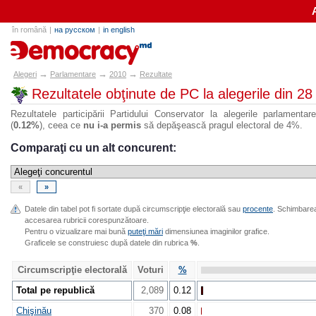
în română
|
на русском
|
in english
alegeri.md
→
→
→
Alegeri
Parlamentare
2010
Rezultate
Rezultatele obţinute de PC la alegerile din 2
Rezultatele participării Partidului Conservator la alegerile parlament
(
0.12%
), ceea ce
nu i-a permis
să depăşească pragul electoral de 4%.
Comparaţi cu un alt concurent:
«
»
Datele din tabel pot fi sortate după circumscripţie electorală sau
procente
. Schimbarea 
accesarea rubricii corespunzătoare.
Pentru o vizualizare mai bună
puteţi mări
dimensiunea imaginilor grafice.
Graficele se construiesc după datele din rubrica
%
.
Circumscripţie electorală
Voturi
%
Total pe republică
2,089
0.12
Chişinău
370
0.08