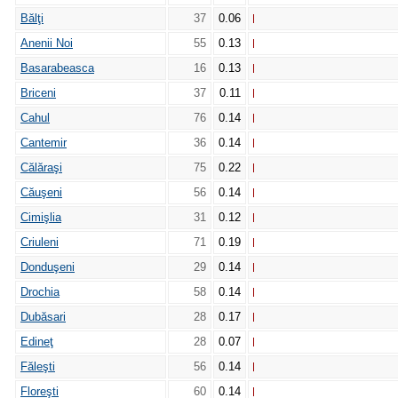
Bălţi
37
0.06
Anenii Noi
55
0.13
Basarabeasca
16
0.13
Briceni
37
0.11
Cahul
76
0.14
Cantemir
36
0.14
Călăraşi
75
0.22
Căuşeni
56
0.14
Cimişlia
31
0.12
Criuleni
71
0.19
Donduşeni
29
0.14
Drochia
58
0.14
Dubăsari
28
0.17
Edineţ
28
0.07
Făleşti
56
0.14
Floreşti
60
0.14