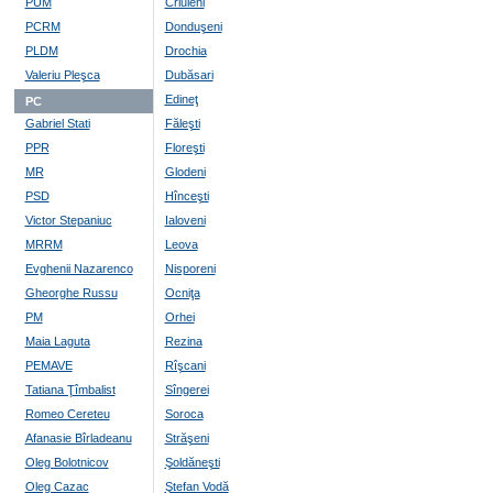
PUM
Criuleni
PCRM
Donduşeni
PLDM
Drochia
Valeriu Pleşca
Dubăsari
Edineţ
PC
Gabriel Stati
Făleşti
PPR
Floreşti
MR
Glodeni
PSD
Hînceşti
Victor Stepaniuc
Ialoveni
MRRM
Leova
Evghenii Nazarenco
Nisporeni
Gheorghe Russu
Ocniţa
PM
Orhei
Maia Laguta
Rezina
PEMAVE
Rîşcani
Tatiana Ţîmbalist
Sîngerei
Romeo Cereteu
Soroca
Afanasie Bîrladeanu
Străşeni
Oleg Bolotnicov
Şoldăneşti
Oleg Cazac
Ştefan Vodă