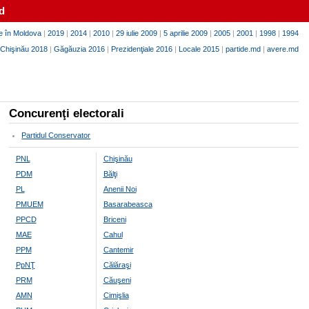
d
e în Moldova
|
2019
|
2014
|
2010
|
29 iulie 2009
|
5 aprilie 2009
|
2005
|
2001
|
1998
|
1994
Chişinău 2018
|
Găgăuzia 2016
|
Prezidenţiale 2016
|
Locale 2015
|
partide.md
|
avere.md
Concurenţi electorali
Partidul Conservator
PNL
Chişinău
PDM
Bălţi
PL
Anenii Noi
PMUEM
Basarabeasca
PPCD
Briceni
MAE
Cahul
PPM
Cantemir
PpNŢ
Călăraşi
PRM
Căuşeni
AMN
Cimişlia