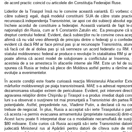
de acord practic coincid cu articolele din Constituţia Federaţiei Ruse.
Liderilor de la Tiraspol însă nu le convine această variantă. Ei vorbes
către subiecţi egali, după modelul constituirii SUA de către state pract
recunoască independenţa Transnistriei, iar apoi cei doi subiecţi absolut egal
încheie acordul de constituire a federaţiei. Această variantă de fapt le-a 
naţionalişti din Rusia, cum ar fi Constantin Zatulin etc. Ea presupune că s
drepturi centrului federal. Evident, dacă subiecţilor nu le convine ceva aceş
afirmă că nu văd vreo diferenţă de principiu dintre o federaţi şi o confed
evident că dacă RM ar face primul pas şi ar recunoaşte Transnistria, atunci
să facă cel de al doilea pas şi să semneze un acord federativ cu RM. Ch
statului moldovenesc federal ar produce o revoluţie în statalitatea RM şi ar
poate afirma că acest model de soluţionare a conflictului ar însemna, d
acesteia de a se amesteca în afacerile interne ale RM. Este un fel de su
spunea că Rusia ar trebui să plece din Moldova astfel pentru a rămîne aic
evoluţie a evenimentelor.
În aceste condiţii este foarte curioasă reacţia Ministerului Afacerilor 
mărfurilor moldoveneşti pe piaţa transnistreană. MAE s-a adresat reprezent
dezamorsarea situaţiei extrem de periculoase. Evident, pot interveni direc
agravarea relaţiilor dintre Chişinău şi Tiraspol s-a produs imediat după co
luni s-a observat o susţinere tot mai pronunţată a Transnistriei din partea R
potenţialele. Astfel, preşedintele rus, Vladimir Putin, a declarat că nu c
trebuie de negociat. În plus, Rusia a acceptat să-i ierte Tiraspolului o p
că acesta i-a permis evacuarea armamentului (proprietate rusească) dintr-
Acest lucru poate fi interpretat doar ca o modalitate necamuflată de susţi
$80 milioane. Este curios că Rusia acceptă să-i ierte Transnistriei datori
judecată Ministerul rus al Apărării pentru datorii de cîteva sute de mil