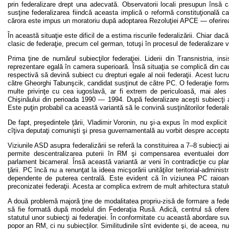
prin federalizare drept una adecvată. Observatorii locali presupun însă 
susţine federalizarea fiindcă aceasta implică o reformă constituţională ca
cărora este impus un moratoriu după adoptarea Rezoluţiei APCE — oferirea l
În această situaţie este dificil de a estima riscurile federalizării. Chiar 
clasic de federaţie, precum cel german, totuşi în procesul de federalizare
Prima ţine de numărul subiecţilor federaţiei. Liderii din Transnistria, in
reprezentare egală în camera superioară. Însă situaţia se complică din cauz
respectivă să devină subiect cu drepturi egale al noii federaţii. Acest luc
către Gheorghi Tabunşcik, candidat susţinut de către PC. O federaţie formată 
multe privinţe cu cea iugoslavă, ar fi extrem de periculoasă, mai ales c
Chişinăului din perioada 1990 — 1994. După federalizare aceşti subiecţi a
Este puţin probabil ca această variantă să le convină susţinătorilor federal
De fapt, preşedintele ţării, Vladimir Voronin, nu şi-a expus în mod explicit
cîţiva deputaţi comunişti şi presa guvernamentală au vorbit despre acceptare
Viziunile ASD asupra federalizării se referă la constituirea a 7–8 subiecţi 
permite descentralizarea puterii în RM şi compensarea eventualei domi
parlament bicameral. Însă această variantă ar veni în contradicţie cu plan
ţării. PC încă nu a renunţat la ideea micşorării unităţilor teritorial-admini
dependente de puterea centrală. Este evident că în viziunea PC raioanel
preconizatei federaţii. Acesta ar complica extrem de mult arhitectura statulu
A două problemă majoră ţine de modalitatea propriu-zisă de formare a fede
să fie formată după modelul din Federaţia Rusă. Adică, centrul să ofere 
statutul unor subiecţi ai federaţiei. În conformitate cu această abordare suv
popor an RM, ci nu subiecţilor. Similitudinile sînt evidente şi, de aceea, nu