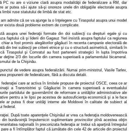
că PC nu are o viziune clară asupra modalităţii de federalizare a RM, dar
re ar putea să-i ajute să-şi onoreze unele din obligaţiile electorale asupra
imbii ruse statutului de limbă de stat etc.
dacă am admite că se va ajunge la o înţelegere cu Tiraspolul asupra unui model
 vor exista două probleme extrem de complicate.
sistă asupra unei federaţii formate din doi subiecţi cu drepturi egale şi cu
a faptului că şi liderii din Gagauz Yeri insistă asupra faptului ca regiunea
ru chiar a fost promis alegătorilor găgăuzi în recenta campanie electorală de
din trei subiecţi pe criterii etnice şi cu o structură asimetrică, similară în
ă Tiraspolul şi Comratul au fost partenerii strategici în lupta împotriva
r deţine 2/3 din locurile din camera superioară a parlamentului bicameral.
ismului de la Chişinău.
 punctul de vedere asupra federalizării. Numai prim-ministrul, Vasile Tarlev,
a propunerii de federalizare, fără a discuta detalii.
ai federaţiei care ar activa în limitele propuse de proiectul OSCE, ceea ce ar
naţii a Transnistriei şi Găgăuziei în camera superioară a eventualului
urile partidului de guvernămînt de reformare a unităţilor administrative ale
strative pentru a le lipsi pe acestea de autosuficienţa economică şi a le face
e ar putea fi doar unităţi interne ale Moldovei în calitate de subiect al
i federal.
raţiei. După toate aparenţele Chişinăul ar vrea ca federaţia moldovenească
din bunăvoinţă împuterniciri suplimentare provinciilor pînă acestea obţin
eranitatea naţională în preconizata federaţia ar trebui să aparţină întregului
 pare a fi întîmplător faptul că jumătate din cele 42 de articole din proiectul