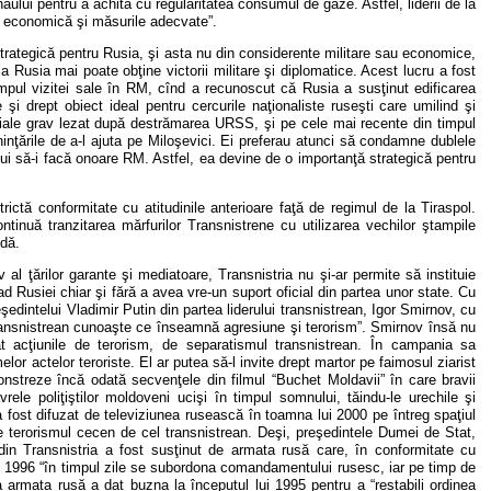
ăului pentru a achita cu regularitatea consumul de gaze. Astfel, liderii de la
da economică şi măsurile adecvate”.
strategică pentru Rusia, şi asta nu din considerente militare sau economice,
a Rusia mai poate obţine victorii militare şi diplomatice. Acest lucru a fost
mpul vizitei sale în RM, cînd a recunoscut că Rusia a susţinut edificarea
 şi drept obiect ideal pentru cercurile naţionaliste ruseşti care umilind şi
eriale grav lezat după destrămarea URSS, şi pe cele mai recente din timpul
ninţările de a-l ajuta pe Miloşevici. Ei preferau atunci să condamne dublele
bui să-i facă onoare RM. Astfel, ea devine de o importanţă strategică pentru
ictă conformitate cu atitudinile anterioare faţă de regimul de la Tiraspol.
ntinuă tranzitarea mărfurilor Transnistrene cu utilizarea vechilor ştampile
ndă.
l ţărilor garante şi mediatoare, Transnistria nu şi-ar permite să instituie
 Rusiei chiar şi fără a avea vre-un suport oficial din partea unor state. Cu
edintelui Vladimir Putin din partea liderului transnistrean, Igor Smirnov, cu
transnistrean cunoaşte ce înseamnă agresiune şi terorism”. Smirnov însă nu
 acţiunile de terorism, de separatismul transnistrean. În campania sa
r actelor teroriste. El ar putea să-l invite drept martor pe faimosul ziarist
onstreze încă odată secvenţele din filmul “Buchet Moldavii” în care bravii
ele poliţiştilor moldoveni ucişi în timpul somnului, tăindu-le urechile şi
 fost difuzat de televiziunea rusească în toamna lui 2000 pe întreg spaţiul
e terorismul cecen de cel transnistrean. Deşi, preşedintele Dumei de Stat,
din Transnistria a fost susţinut de armata rusă care, în conformitate cu
in 1996 “în timpul zile se subordona comandamentului rusesc, iar pe timp de
ia armata rusă a dat buzna la începutul lui 1995 pentru a “restabili ordinea