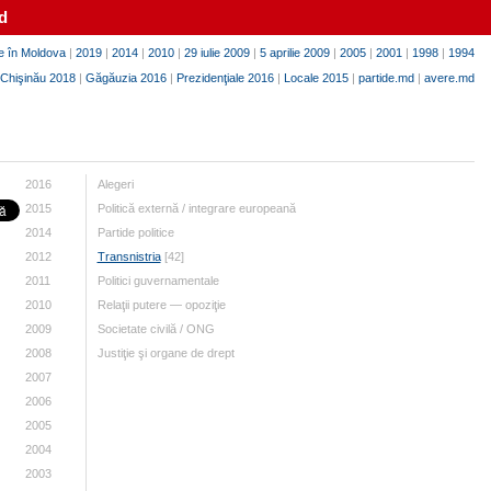
d
e în Moldova
|
2019
|
2014
|
2010
|
29 iulie 2009
|
5 aprilie 2009
|
2005
|
2001
|
1998
|
1994
Chişinău 2018
|
Găgăuzia 2016
|
Prezidenţiale 2016
|
Locale 2015
|
partide.md
|
avere.md
2016
Alegeri
2015
Politică externă / integrare europeană
2014
Partide politice
2012
Transnistria
[42]
2011
Politici guvernamentale
2010
Relaţii putere — opoziţie
2009
Societate civilă / ONG
2008
Justiţie şi organe de drept
2007
2006
2005
2004
2003