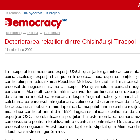
în română
|
на русском
|
in english
e-democracy.md
→
→
Monitoring
Politica
Comentarii
Deteriorarea relaţiilor dintre Chişinău şi Tiraspol
11 noiembrie 2002
La începutul lunii noiembrie experţii OSCE şi ai ţărilor garante au constata
opinia aceloraşi experţi el ar putea fi deblocat abia după ce părţile î
conflictului prin federalizarea Republicii Moldova. De fapt, ar fi mai core
procesul de negocieri nici nu a început. Pur şi simplu în perioada augu
pentapartit. Mai mult, aceste întîlniri au avut loc pe fundalul unui război 
de zile nu au încetat să vorbească despre “regimul mafiot şi criminal al
celebrarea pe parcursul întregului an a celei de a 10-ea aniversări de la “a
De aceea nu ar trebui să mire faptul că la începutul lunii noiembrie relaţii
încă după conflictul armat din 1992. Logica escaladării conflictului de c
experţilor OSCE de clarificare a poziţiilor. Ea este menită să demonstrez
comensurabile pentru a le utiliza într-o eventuală confruntare. De aceea pă
procesul de negocieri. Acest lucru, de fapt, este stipulat şi în Memorand
liderul transnistrean, Igor Smirnov.