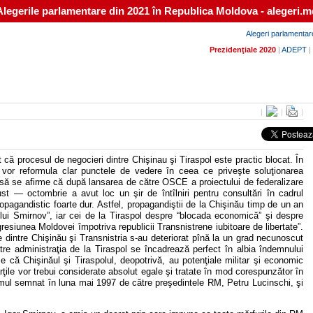
Alegerile parlamentare din 2021 în Republica Moldova - alegeri.m
Alegeri parlamentar
Prezidenţiale 2020
|
ADEPT
|
|
|
|
t că procesul de negocieri dintre Chişinau şi Tiraspol este practic blocat. În
şi vor reformula clar punctele de vedere în ceea ce priveşte soluţionarea
ct să se afirme că după lansarea de către OSCE a proiectului de federalizare
st — octombrie a avut loc un şir de întîlniri pentru consultări în cadrul
propagandistic foarte dur. Astfel, propagandiştii de la Chişinău timp de un an
 lui Smirnov”, iar cei de la Tiraspol despre “blocada economică” şi despre
gresiunea Moldovei împotriva republicii Transnistrene iubitoare de libertate”.
le dintre Chişinău şi Transnistria s-au deteriorat pînă la un grad necunoscut
ătre administraţia de la Tiraspol se încadrează perfect în albia îndemnului
e că Chişinăul şi Tiraspolul, deopotrivă, au potenţiale militar şi economic
rţile vor trebui considerate absolut egale şi tratate în mod corespunzător în
umul semnat în luna mai 1997 de către preşedintele RM, Petru Lucinschi, şi