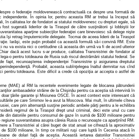
c despre o federaţie moldovenească contractuală ca despre una formată de
ic independente. În opinia lor, pentru aceasta RM ar trebui la început să
i, în calitatea lor de fondatori ai statului moldovenesc cu drepturi egale, să
fost sugerată liderilor de la Tiraspol de către susţinătorii şi lobbiştii lor
uveranitatea aparţine subiecţilor federaţiei care binevoiesc să delege nişte
tia îşi retrag împuternicirile delegate. Tocmai de aceea liderii de la Tiraspol
eraţie. Iarăşi, este puţin probabil ca această formulă să-i convină RM. Este
 nu va exista nici o certitudine că aceasta din urmă va fi de acord ulterior
iar dacă acest lucru s-ar produce, calitatea Transnistriei de fondator al
 lega-o pentru totdeauna de Rusia sub riscul destrămării statului federal. Se
e fapt, recunoaşterea independenţei Transnistrie şi asigurarea dreptului
perindependenţă. Probabil, aceasta subînţelegea înaltul demnitar rus cînd
i pentru totdeauna. Este dificil a crede că opoziţia ar accepta o astfel de
Externe (MAE) al RM la recentele evenimente legate de blocarea pătrunderii
anţilor ambasadelor străine de la Chişinău pentru ca aceştia să intervină în
t doar ţările garante şi Misiunea OSCE. În acest context este interesant că
nsultările pe care Smirnov le-a avut la Moscova. Mai mult, în ultimele cîteva
usiei, care prin alternanţă susţine periodic ambele părţi pentru a le echilibra
onsideră regimul de la Tiraspol drept unul criminal, deci este unul cu care
artde din datoriile pentru consumul de gaze în sumă de $100 milioane pentru
o regiune suveranitatea asupra căreia Rusia o recunoaşte ca aparţinînd RM.
nere a Transnistriei al cărei buget de stat anual se cifrează la aproximativ
i de $100 milioane, în timp ce militarii ruşi care luptă în Cecenia atacă în
ioane de dolari faţă de aceştia. Această iertarea datoriilor Transnistriei