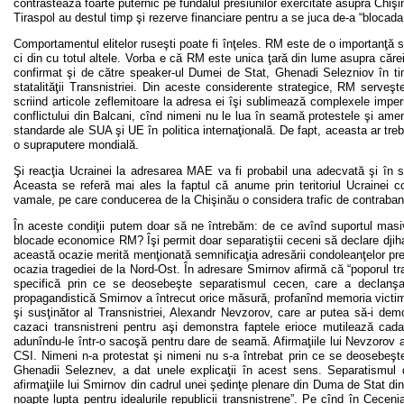
contrastează foarte puternic pe fundalul presiunilor exercitate asupra Chişin
Tiraspol au destul timp şi rezerve financiare pentru a se juca de-a “bloca
Comportamentul elitelor ruseşti poate fi înţeles. RM este de o importanţă 
ci din cu totul altele. Vorba e că RM este unica ţară din lume asupra cărei
confirmat şi de către speaker-ul Dumei de Stat, Ghenadi Selezniov în ti
statalităţii Transnistriei. Din aceste considerente strategice, RM serveşte
scriind articole zeflemitoare la adresa ei îşi sublimează complexele imp
conflictului din Balcani, cînd nimeni nu le lua în seamă protestele şi ame
standarde ale SUA şi UE în politica internaţională. De fapt, aceasta ar tre
o supraputere mondială.
Şi reacţia Ucrainei la adresarea MAE va fi probabil una adecvată şi în str
Aceasta se referă mai ales la faptul că anume prin teritoriul Ucrainei co
vamale, pe care conducerea de la Chişinău o considera trafic de contraba
În aceste condiţii putem doar să ne întrebăm: de ce avînd suportul masiv a
blocade economice RM? Îşi permit doar separatiştii ceceni să declare djihad
această ocazie merită menţionată semnificaţia adresării condoleanţelor preş
ocazia tragediei de la Nord-Ost. În adresare Smirnov afirmă că “poporul 
specifică prin ce se deosebeşte separatismul cecen, care a declanşat
propagandistică Smirnov a întrecut orice măsură, profanînd memoria victimelo
şi susţinător al Transnistriei, Alexandr Nevzorov, care ar putea să-i dem
cazaci transnistreni pentru aşi demonstra faptele erioce mutilează cadavr
adunîndu-le într-o sacoşă pentru dare de seamă. Afirmaţiile lui Nevzorov a
CSI. Nimeni n-a protestat şi nimeni nu s-a întrebat prin ce se deosebeşt
Ghenadii Seleznev, a dat unele explicaţii în acest sens. Separatismul 
afirmaţiile lui Smirnov din cadrul unei şedinţe plenare din Duma de Stat d
noapte lupta pentru idealurile republicii transnistrene”. Pe cînd în Cecen