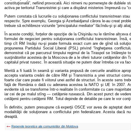
constituţională”, nefiind provocată. Aici nimeni nu pomeneşte de dublele st
activa pe teritoriul Transnistriei şi care a dispărut misterios împreună cu 
Putem constata că lucrurile cu soluţionarea conflictului transnistrean stau 
respectiv. Spre exemplu, Georgia şi Azerbaidjanul cărora le-au creat prob
trebuie să echilibreze viziunile “principalului mediator” făcîndu-şi şi alţi al
În aceste condiţii, forţelor de opoziţie de la Chişinău nu le rămîne altcev
formulei de negocieri pentru soluţionarea conflictului transnistrean. Însă,
timp cît RM însăşi nu-şi poate formula exact cum are de gînd să soluţione
propunerea Partidului Social Liberal (PSL) privind “îngheţarea conflictulu
demonstrat că pe parcursul timpului regimul de la Tiraspol se întăreşte tot 
susţinătorilor acesteia de la Moscova de a le oferii tuturor cetăţenilor din T
capitalul privat rusesc. În această situaţie ne putem doar întreba ce va f
Merită a fi luată în seamă şi varianta propusă de cercurile analitice ap
accepta varianta creării de către RM şi Transnistria a unei structuri c
foarte clar care poate fi viitorul unei astfel de structuri. În aceste sens tr
faţă de România o dată cu aderarea acestea la NATO şi UE în 2007. Astf
evidente să se transforme într-o realitate în conformitate cu care majoritat
iar cei de pe malul stîng — cetăţenie rusească. Din acest punct de vedere
cetăţenii pentru cetăţenii RM. Totul depinde de detaliile pe care le vor conţ
În definitiv, putem presupune că experţii OSCE vor avea de aşteptat destul
modalităţii de soluţionare a conflictului prin federalizare. Acesta dacă 
dreaptă.
Reperele teoretice ale comuniştilor din Moldova