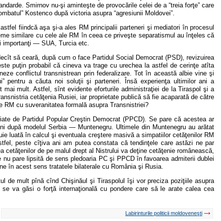
andarde. Smirnov nu-şi aminteşte de provocările celei de a “treia forţe” care
“combatul” Kostenco după victoria asupra “agresiunii Moldovei”.
astfel fiindcă aşa şi-a ales RM principalii parteneri şi mediatori în procesul
leme similare cu cele ale RM în ceea ce priveşte separatismul au înţeles că
iaţi importanţi — SUA, Turcia etc.
a decît să ceară, după cum o face Partidul Social Democrat (PSD), revizuirea
 este puţin probabil că cineva va trage cu urechea la astfel de cerinţe atîta
ze conflictul transnistrean prin federalizare. Tot în această albie vine şi
i” pentru a căuta noi soluţii şi parteneri. Însă experienţa ultimilor ani a
mai mult. Astfel, sînt evidente eforturile administraţiei de la Tiraspol şi a
ransnistria cetăţenia Rusiei, iar proprietate publică să fie acaparată de către
ace RM cu suveranitatea formală asupra Transnistriei?
ropiate de Partidul Popular Creştin Democrat (PPCD). Se pare că acestea ar
omuni după modelul Serbia — Muntenegru. Ultimele din Muntenegru au arătat
ebuie luată în calcul şi eventuala creştere masivă a simpatiilor cetăţenilor RM
el, peste cîţiva ani am putea constata că tendinţele care astăzi ne par
ea cetăţenilor de pe malul drept al Nistrului va deţine cetăţenie românească,
 nu pare lipsită de sens pledoaria PC şi PPCD în favoarea admiterii dublei
ine în acest sens tratatele bilaterale cu România şi Rusia.
 de mult pînă cînd Chişinăul şi Tiraspolul îşi vor preciza poziţiile asupra
nu se va găsi o forţă internaţională cu pondere care să le arate calea cea
Labirinturile politicii moldoveneşti