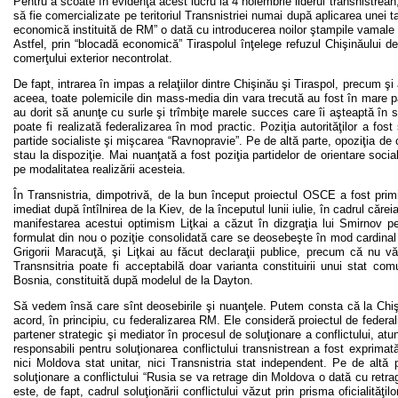
Pentru a scoate în evidenţă acest lucru la 4 noiembrie liderul transnistrea
să fie comercializate pe teritoriul Transnistriei numai după aplicarea une
economică instituită de RM” o dată cu introducerea noilor ştampile vamal
Astfel, prin “blocadă economică” Tiraspolul înţelege refuzul Chişinăului 
comerţului exterior necontrolat.
De fapt, intrarea în impas a relaţiilor dintre Chişinău şi Tiraspol, precum şi
aceea, toate polemicile din mass-media din vara trecută au fost în mare par
au dorit să anunţe cu surle şi trîmbiţe marele succes care îi aşteaptă în 
poate fi realizată federalizarea în mod practic. Poziţia autorităţilor a f
partide socialiste şi mişcarea “Ravnopravie”. Pe de altă parte, opoziţia de
stau la dispoziţie. Mai nuanţată a fost poziţia partidelor de orientare soci
pe modalitatea realizării acesteia.
În Transnistria, dimpotrivă, de la bun început proiectul OSCE a fost primit
imediat după întîlnirea de la Kiev, de la începutul lunii iulie, în cadrul căre
manifestarea acestui optimism Liţkai a căzut în dizgraţia lui Smirnov pen
formulat din nou o poziţie consolidată care se deosebeşte în mod cardinal 
Grigorii Maracuţă, şi Liţkai au făcut declaraţii publice, precum că nu v
Transnsitria poate fi acceptabilă doar varianta constituirii unui stat 
Bosnia, constituită după modelul de la Dayton.
Să vedem însă care sînt deosebirile şi nuanţele. Putem consta că la Chiş
acord, în principiu, cu federalizarea RM. Ele consideră proiectul de federal
partener strategic şi mediator în procesul de soluţionare a conflictului, atun
responsabili pentru soluţionarea conflictului transnistrean a fost exprima
nici Moldova stat unitar, nici Transnistria stat independent. Pe de altă 
soluţionare a conflictului “Rusia se va retrage din Moldova o dată cu retr
este, de fapt, cadrul soluţionării conflictului văzut prin prisma oficialită