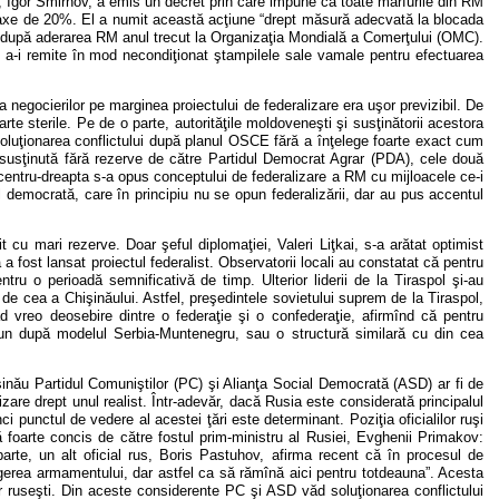
n, Igor Smirnov, a emis un decret prin care impune ca toate mărfurile din RM
i taxe de 20%. El a numit această acţiune “drept măsură adecvată la blocada
e după aderarea RM anul trecut la Organizaţia Mondială a Comerţului (OMC).
de a-i remite în mod necondiţionat ştampilele sale vamale pentru efectuarea
 a negocierilor pe marginea proiectului de federalizare era uşor previzibil. De
te sterile. Pe de o parte, autorităţile moldoveneşti şi susţinătorii acestora
soluţionarea conflictului după planul OSCE fără a înţelege foarte exact cum
ost susţinută fără rezerve de către Partidul Democrat Agrar (PDA), cele două
 centru-dreapta s-a opus conceptului de federalizare a RM cu mijloacele ce-i
al democrată, care în principiu nu se opun federalizării, dar au pus accentul
 cu mari rezerve. Doar şeful diplomaţiei, Valeri Liţkai, s-a arătat optimist
ia a fost lansat proiectul federalist. Observatorii locali au constatat că pentru
tru o perioadă semnificativă de timp. Ulterior liderii de la Tiraspol şi-au
de cea a Chişinăului. Astfel, preşedintele sovietului suprem de la Tiraspol,
ăd vreo deosebire dintre o federaţie şi o confederaţie, afirmînd că pentru
comun după modelul Serbia-Muntenegru, sau o structură similară cu din cea
inău Partidul Comuniştilor (PC) şi Alianţa Social Democrată (ASD) ar fi de
izare drept unul realist. Într-adevăr, dacă Rusia este considerată principalul
ci punctul de vedere al acestei ţări este determinant. Poziţia oficialilor ruşi
tă foarte concis de către fostul prim-ministru al Rusiei, Evghenii Primakov:
parte, un alt oficial rus, Boris Pastuhov, afirma recent că în procesul de
agerea armamentului, dar astfel ca să rămînă aici pentru totdeauna”. Acesta
ţilor ruseşti. Din aceste considerente PC şi ASD văd soluţionarea conflictului