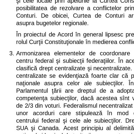
şi cele locale prin apelurile la Curtea Cons
posibilitatea de rezolvare a conflictelor pri
Conturi. De obicei, Curtea de Conturi are
asupra bugetelor regionale.
În proiectul de Acord în general lipsesc pre
rolul Curţii Constituţionale în medierea confli
Armonizarea elementelor de coordonare 
centru federal şi subiecţii federaţiilor. În a
clasifică drept centralizate şi necentralizate.
centralizate se evidenţiază foarte clar că p
naţionale asupra celor ale subiecţilor. 
Parlamentul ţării are dreptul de a adopt
competenţa subiecţilor, dacă acestea sînt 
de 2/3 din voturi. Federalismul necentraliza
unor acorduri care stipulează în mod 
centrului federal şi cele ale subiecţilor. D
SUA şi Canada. Acest principiu al delimitări