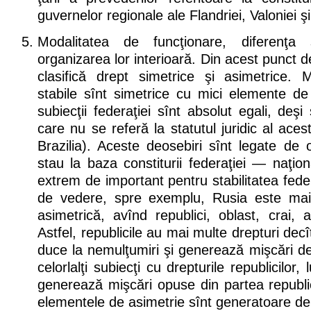
guvernelor regionale ale Flandriei, Valoniei şi
Modalitatea de funcţionare, diferenţa st
organizarea lor interioară. Din acest punct d
clasifică drept simetrice şi asimetrice. Ma
stabile sînt simetrice cu mici elemente de 
subiecţii federaţiei sînt absolut egali, deş
care nu se referă la statutul juridic al ac
Brazilia). Aceste deosebiri sînt legate de o
stau la baza constiturii federaţiei — naţiona
extrem de important pentru stabilitatea fede
de vedere, spre exemplu, Rusia este mai
asimetrică, avînd republici, oblast, crai,
Astfel, republicile au mai multe drepturi decît
duce la nemulţumiri şi generează mişcări de 
celorlalţi subiecţi cu drepturile republicilor, 
generează mişcări opuse din partea republi
elementele de asimetrie sînt generatoare d