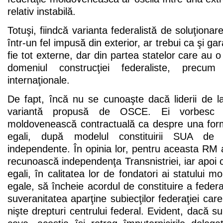
relativ instabilă.
Totuşi, fiindcă varianta federalistă de soluţionare
într-un fel impusă din exterior, ar trebui ca şi gara
fie tot externe, dar din partea statelor care au o
domeniul construcţiei federaliste, precum 
internaţionale.
De fapt, încă nu se cunoaşte dacă liderii de l
variantă propusă de OSCE. Ei vorbesc 
moldovenească contractuală ca despre una form
egali, după modelul constituirii SUA de 
independente. În opinia lor, pentru aceasta RM a
recunoască independenţa Transnistriei, iar apoi c
egali, în calitatea lor de fondatori ai statului 
egale, să încheie acordul de constituire a feder
suveranitatea aparţine subiecţilor federaţiei car
nişte drepturi centrului federal. Evident, dacă su