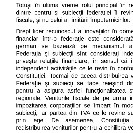
Totuşi în ultima vreme rolul principal în re
dintre centru şi subiecţii federaţiei îi revin
fiscale, şi nu celui al limitării împuternicirilor.
Drept lider recunoscut al inovaţiilor în domen
financiar într-o federaţie este consider
german se bazează pe mecanismul auto
Federaţia şi subiecţii sînt consideraţi in
priveşte relaţiile financiare, în sensul că
independent activităţile ce le revin în conf
Constituţiei. Tocmai de aceea distribuirea ve
Federaţie şi subiecţi se face reieşind din
pentru a asigura astfel funcţionalitatea st
regionale. Veniturile fiscale de pe urma i
impozitarea corporaţiilor se împart în mod
subiecţi, iar partea din TVA ce le revine su
prin lege. De asemenea, Constituţia
redistribuirea veniturilor pentru a echilibra ve