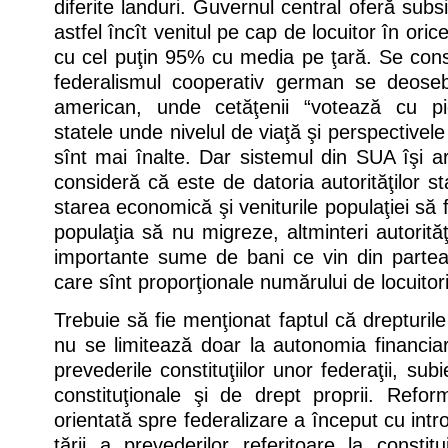
diferite landuri. Guvernul central oferă subsi
astfel încît venitul pe cap de locuitor în oric
cu cel puţin 95% cu media pe ţară. Se cons
federalismul cooperativ german se deoseb
american, unde cetăţenii “votează cu pic
statele unde nivelul de viaţă şi perspectivel
sînt mai înalte. Dar sistemul din SUA îşi a
consideră că este de datoria autorităţilor st
starea economică şi veniturile populaţiei să
populaţia să nu migreze, altminteri autorităţ
importante sume de bani ce vin din partea 
care sînt proporţionale numărului de locuitori
Trebuie să fie menţionat faptul că drepturile 
nu se limitează doar la autonomia financia
prevederile constituţiilor unor federaţii, sub
constituţionale şi de drept proprii. Refor
orientată spre federalizare a început cu intr
ţării a prevederilor referitoare la constit