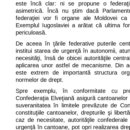
este încă clar: ni se propune o federaţ
asimetrică. Încă nu ştim dacă Parlamentu
federaţiei vor fi organe ale Moldovei ca s
Exemplul Iugoslaviei a arătat că ultima f
periculoasă.
De aceea în ţările federative puterile cen
institui starea de urgenţă în autonomii, atu
necesităţi, însă de obicei autorităţile centr
aplicarea unor astfel de mecanisme. Din 
este extrem de importantă structura org
normelor de drept.
Spre exemplu, în conformitate cu preve
Confederaţia Elveţiană asigură cantoanelor in
suveranitatea în limitele prevăzute de Cons
constituţiile cantoanelor, drepturile şi libert
caz de necesitate, autorităţile confederale 
urgenţă în cantoane, pot opri realizarea drept