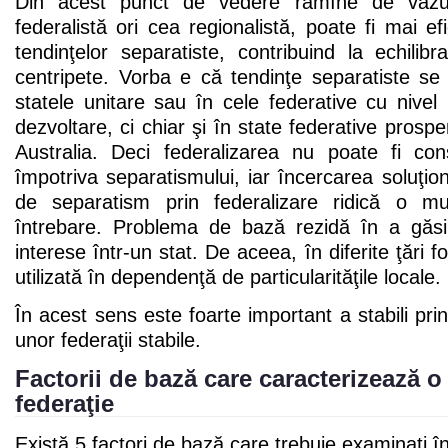
Din acest punct de vedere rămîne de văzu
federalistă ori cea regionalistă, poate fi mai e
tendinţelor separatiste, contribuind la echilibr
centripete. Vorba e că tendinţe separatiste s
statele unitare sau în cele federative cu nive
dezvoltare, ci chiar şi în state federative pros
Australia. Deci federalizarea nu poate fi co
împotriva separatismului, iar încercarea soluţionă
de separatism prin federalizare ridică o 
întrebare. Problema de bază rezidă în a găsi
interese într-un stat. De aceea, în diferite ţări f
utilizată în dependenţă de particularităţile locale.
În acest sens este foarte important a stabili princ
unor federaţii stabile.
Factorii de bază care caracterizează o
federaţie
Există 5 factori de bază care trebuie examinaţi î