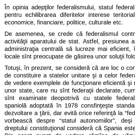
În opinia adepţilor federalismului, statul federa
pentru echilibrarea diferitelor interese teritoria
economice, financiare, politice, culturale etc.
De asemenea, se crede că federalismul contrib
activităţii aparatului de stat. Astfel, presiunea a
administraţia centrală să lucreze mai eficient, î
locale sînt preocupate de găsirea unor soluţii fol
Totuşi, în prezent, se consideră că are loc o con
de constituire a statelor unitare şi a celor fede
de vedere exemplele de funcţionare eficientă şi r
unor state, care nu sînt federaţii declarate, cum 
sînt examinate deopotrivă cu statele federale
spaniolă adoptată în 1978 consfinţeşte stand
dezvoltare a ţării, dar evită orice referinţă la “f
vorbească despre “statul autonomiilor”, deşi
dreptului constituţional consideră că Spania est