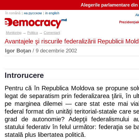
Alegerile parlamentare din
în română
|
на русском
|
in english
Al
e-democracy.md
Prezidenţial
→
→
Monitoring
Politica
Comentarii
Avantajele şi riscurile federalizării Republicii Mol
Igor Boţan
/ 9 decembrie 2002
Introrucere
Pentru că în Republica Moldova se propune solu
legat de separatism prin federalizarea ţării, în 
pe marginea dilemei — care stat este mai viabi
federal format din unităţi teritorial-statale care
grad de autonomie? Adepţii federalismului au
statului federativ în felul următor: federaţia se 
statală plus libertatea politică.