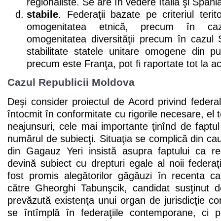
regionaliste. Se are în vedere Italia şi Spani
stabile
. Federaţii bazate pe criteriul terit
omogenitatea etnică, precum în ca
omogenitatea diversităţii precum în cazu
stabilitate statele unitare omogene din p
precum este Franţa, pot fi raportate tot la a
Cazul Republicii Moldova
Deşi consider proiectul de Acord privind feder
întocmit în conformitate cu rigorile necesare, el t
neajunsuri, cele mai importante ţinînd de faptul
numărul de subiecţi. Situaţia se complică din cauza
din Gagauz Yeri insistă asupra faptului ca r
devină subiect cu drepturi egale al noii federaţi
fost promis alegătorilor găgăuzi în recenta c
către Gheorghi Tabunşcik, candidat susţinut 
prevăzută existenţa unui organ de jurisdicţie co
se întîmplă în federaţiile contemporane, ci pr