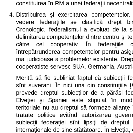
constituirea în RM a unei federaţii necentrali
Distribuirea şi exercitarea competenţelo
vedere federaţiile se clasifică drept bi
Cronologic, federalismul a evoluat de la s
delimitarea competenţelor dintre centru şi teri
către cel cooperativ. În federaţiile 
întrepătrunderea competenţelor pentru asigu
mai judicioase a problemelor existente. Drep
cooperatiste servesc SUA, Germania, Austri
Merită să fie subliniat faptul că subiecţii 
sînt suverani. În nici una din constituţiile
prevede dreptul subiecţilor de a părăsi fede
Elveţiei şi Spaniei este stipulat în mod
teritoriale nu au dreptul să formeze alianţe 
tratate politice evitînd autorizarea guvern
subiecţii federaţiei sînt lipsiţi de dreptu
internaţionale de sine stătătoare. În Elveţi