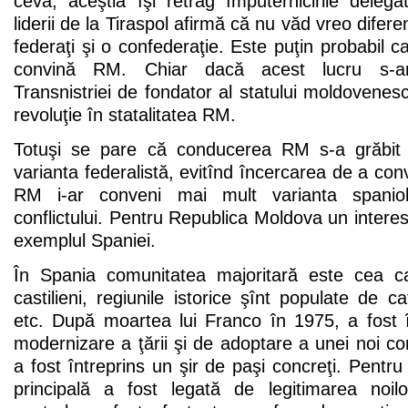
ceva, aceştia îşi retrag împuternicirile dele
liderii de la Tiraspol afirmă că nu văd vreo difere
federaţi şi o confederaţie. Este puţin probabil c
convină RM. Chiar dacă acest lucru s-ar 
Transnistriei de fondator al statului moldovenes
revoluţie în statalitatea RM.
Totuşi se pare că conducerea RM s-a grăbit 
varianta federalistă, evitînd încercarea de a con
RM i-ar conveni mai mult varianta spanio
conflictului. Pentru Republica Moldova un interes
exemplul Spaniei.
În Spania comunitatea majoritară este cea ca
castilieni, regiunile istorice şînt populate de cat
etc. După moartea lui Franco în 1975, a fost î
modernizare a ţării şi de adoptare a unei noi con
a fost întreprins un şir de paşi concreţi. Pentr
principală a fost legată de legitimarea noil