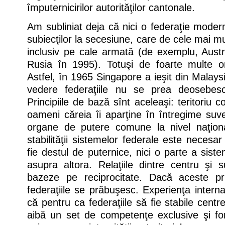
împuternicirilor autorităţilor cantonale.
Am subliniat deja că nici o federaţie mode
subiecţilor la secesiune, care de cele mai m
inclusiv pe cale armată (de exemplu, Austr
Rusia în 1995). Totuşi de foarte multe or
Astfel, în 1965 Singapore a ieşit din Malays
vedere federaţiile nu se prea deosebesc
Principiile de bază sînt aceleaşi: teritoriu
oameni căreia îi aparţine în întregime suver
organe de putere comune la nivel naţiona
stabilităţii sistemelor federale este necesar 
fie destul de puternice, nici o parte a sist
asupra altora. Relaţiile dintre centru şi 
bazeze pe reciprocitate. Dacă aceste prin
federaţiile se prăbuşesc. Experienţa inter
că pentru ca federaţiile să fie stabile centr
aibă un set de competenţe exclusive şi fo