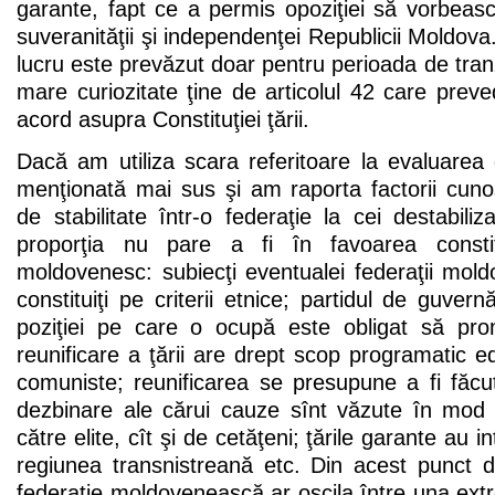
garante, fapt ce a permis opoziţiei să vorbea
suveranităţii şi independenţei Republicii Moldova
lucru este prevăzut doar pentru perioada de tranzi
mare curiozitate ţine de articolul 42 care preve
acord asupra Constituţiei ţării.
Dacă am utiliza scara referitoare la evaluarea g
menţionată mai sus şi am raporta factorii cuno
de stabilitate într-o federaţie la cei destabil
proporţia nu pare a fi în favoarea constitui
moldovenesc: subiecţi eventualei federaţii mol
constituiţi pe criterii etnice; partidul de guver
poziţiei pe care o ocupă este obligat să pro
reunificare a ţării are drept scop programatic ed
comuniste; reunificarea se presupune a fi făc
dezbinare ale cărui cauze sînt văzute în mod a
către elite, cît şi de cetăţeni; ţările garante au 
regiunea transnistreană etc. Din acest punct 
federaţie moldovenească ar oscila între una extr