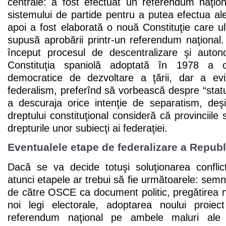
centrale: a fost efectuat un referendum naţion
sistemului de partide pentru a putea efectua aleg
apoi a fost elaborată o nouă Constituţie care ult
supusă aprobării printr-un referendum naţional
început procesul de descentralizare şi autonom
Constituţia spaniolă adoptată în 1978 a co
democratice de dezvoltare a ţării, dar a evit
federalism, preferînd să vorbească despre “statu
a descuraja orice intenţie de separatism, deşi
dreptului constituţional consideră că provinciile
drepturile unor subiecţi ai federaţiei.
Eventualele etape de federalizare a Repub
Dacă se va decide totuşi soluţionarea conflict
atunci etapele ar trebui să fie următoarele: sem
de către OSCE ca document politic, pregătirea noi
noi legi electorale, adoptarea noului proiec
referendum naţional pe ambele maluri ale N