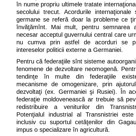
în nume propriu ultimele tratate internaţional
secolului trecut. Acordurile internaţional
germane se referă doar la probleme ce ţin 
învăţămînt. Mai mult, pentru semnarea a
necesar acceptul guvernului central care u
nu cumva prin astfel de acorduri se p
intereselor politicii externe a Germaniei.
Pentru că federaţiile sînt sisteme autoorgan
fenomene de dezvoltare neomogenă. Pentru 
tendinţe în multe din federaţiile exis
mecanisme de omogenizare, prin ajutorul 
dezvoltaţi (ex. Germaniei şi Rusiei). În a
federaţie moldovenească ar trebuie să p
redistribuire a veniturilor din Transnis
Potenţialul industrial al Transnistriei es
inclusiv cu suportul cetăţenilor din Gagau
impus o specializare în agricultură.