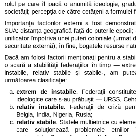
rolul pe care îl joacă o anumită ideologie; gra
societăţii; percepţia de către cetăţeni a formulei f
Importanţa factorilor externi a fost demonstrată
SUA: distanţa geografică faţă de puterile epocii;
unificator împotriva unei puteri coloniale (urmat
securitate externă); în fine, bogatele resurse nat
Dacă am folosi factorii menţionaţi pentru a stabi
o scară a stabilităţii federaţiilor în timp — extre
instabile, relativ stabile şi stabile-, am p
următoarea clasificaţie:
extrem de instabile
. Federaţii constituit
ideologice care s-au prăbuşit — URSS, Ceho
relativ instabile
. Federaţii de criză p
Belgia, India, Nigeria, Rusia;
relativ stabile
. Statele multietnice cu elem
care soluţionează problemele etniilor 