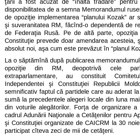
ţării a fost acuzat de “înaltă trădare” pentru
disponibilitatea de a semna Memorandumul rusesc
de opoziţie implementarea “planului Kozak” ar
şi suveranitatea RM, făcînd-o dependentă de re
de Federaţia Rusă. Pe de altă parte, opoziţia
Constituţie prevede doar amendarea acesteia, ş
absolut noi, aşa cum este prevăzut în “planul Ko
La o săptămînă după publicarea memorandumului 
opoziţie din RM, deopotrivă cele par
extraparlamentare, au constituit Comitet
Independentei şi Constituţiei Republicii Mo
semnificativ faptul că partidele care au aderat la
sumă la precedentele alegeri locale din luna ma
din voturile alegătorilor. Forţa de organizare a 
cadrul Adunării Naţionale a Cetăţenilor pentru 
şi Constituţiei organizate de CAICRM la 30 noie
participat cîteva zeci de mii de cetăţeni.