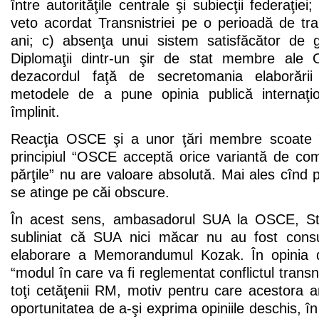
între autorităţile centrale şi subiecţii federaţiei
veto acordat Transnistriei pe o perioadă de tra
ani; c) absenţa unui sistem satisfăcător de ga
Diplomaţii dintr-un şir de stat membre ale
dezacordul faţă de secretomania elaborări
metodele de a pune opinia publică internaţio
împlinit.
Reacţia OSCE şi a unor ţări membre scoate î
principiul “OSCE acceptă orice variantă de co
părţile” nu are valoare absolută. Mai ales cîn
se atinge pe căi obscure.
În acest sens, ambasadorul SUA la OSCE, St
subliniat că SUA nici măcar nu au fost consu
elaborare a Memorandumul Kozak. În opinia d
“modul în care va fi reglementat conflictul transn
toţi cetăţenii RM, motiv pentru care acestora ar
oportunitatea de a-şi exprima opiniile deschis, î