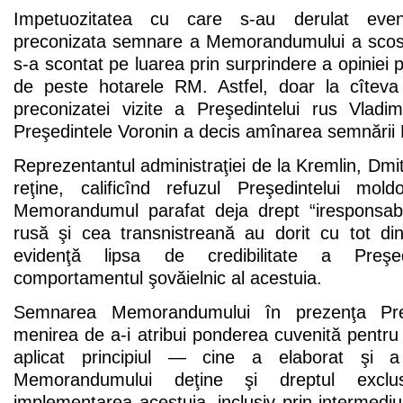
Impetuozitatea cu care s-au derulat even
preconizata semnare a Memorandumului a scos 
s-a scontat pe luarea prin surprindere a opiniei pu
de peste hotarele RM. Astfel, doar la cîtev
preconizatei vizite a Preşedintelui rus Vladim
Preşedintele Voronin a decis amînarea semnări
Reprezentantul administraţiei de la Kremlin, Dmit
reţine, calificînd refuzul Preşedintelui m
Memorandumul parafat deja drept “iresponsabili
rusă şi cea transnistreană au dorit cu tot di
evidenţă lipsa de credibilitate a Preşed
comportamentul şovăielnic al acestuia.
Semnarea Memorandumului în prezenţa Preş
menirea de a-i atribui ponderea cuvenită pentru c
aplicat principiul — cine a elaborat şi 
Memorandumului deţine şi dreptul excl
implementarea acestuia, inclusiv prin intermediul