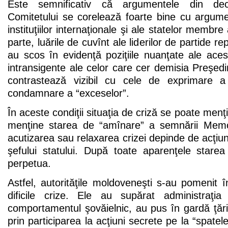
Este semnificativ că argumentele din decla
Comitetului se corelează foarte bine cu argume
instituţiilor internaţionale şi ale statelor memb
parte, luările de cuvînt ale liderilor de partide
au scos în evidenţă poziţiile nuanţate ale aces
intransigente ale celor care cer demisia Preşedin
contrastează vizibil cu cele de exprimare a 
condamnare a “exceselor”.
În aceste condiţii situaţia de criză se poate menţi
menţine starea de “amînare” a semnării Memo
acutizarea sau relaxarea crizei depinde de acţiun
şefului statului. După toate aparenţele star
perpetua.
Astfel, autorităţile moldoveneşti s-au pomenit 
dificile crize. Ele au supărat administraţi
comportamentul şovăielnic, au pus în gardă ţ
prin participarea la acţiuni secrete pe la “spate