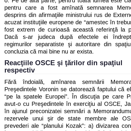
o. Pe de altă parte, pentru toată lumea este cl
pentru care a fost amînată semnarea Memo
desprins din afirmaţiile ministrului rus de Exter
acuzat instituţiile europene de “amestec în trebur
fost extrem de curioasă această referinţă la p
Dacă s-ar judeca după efectele ei îndrept
regimurilor separatiste şi autoritare din spaţ
concluzia că mai bine nu ar exista.
Reacţiile OSCE şi ţărilor din spaţiul
respectiv
Fără îndoială, amînarea semnării Memor
Preşedintele Voronin se datorează faptului că el
“pe la spatele Europei”. În discuţia pe care P
avut-o cu Preşedintele în exerciţiu al OSCE, J
în ajunul preconizatei semnări a Memorandumul
rezervele unui şir de state membre ale O
prevederi ale “planului Kozak”: a) divizarea c