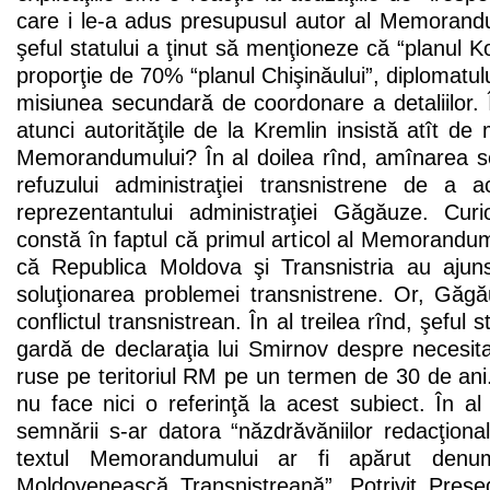
care i le-a adus presupusul autor al Memorandu
şeful statului a ţinut să menţioneze că “planul K
proporţie de 70% “planul Chişinăului”, diplomatul
misiunea secundară de coordonare a detaliilor.
atunci autorităţile de la Kremlin insistă atît de
Memorandumului? În al doilea rînd, amînarea se
refuzului administraţiei transnistrene de a 
reprezentantului administraţiei Găgăuze. Curi
constă în faptul că primul articol al Memorandum
că Republica Moldova şi Transnistria au ajun
soluţionarea problemei transnistrene. Or, Găgă
conflictul transnistrean. În al treilea rînd, şeful s
gardă de declaraţia lui Smirnov despre necesita
ruse pe teritoriul RM pe un termen de 30 de a
nu face nici o referinţă la acest subiect. În al 
semnării s-ar datora “năzdrăvăniilor redacţion
textul Memorandumului ar fi apărut denum
Moldovenească Transnistreană”. Potrivit Preşed