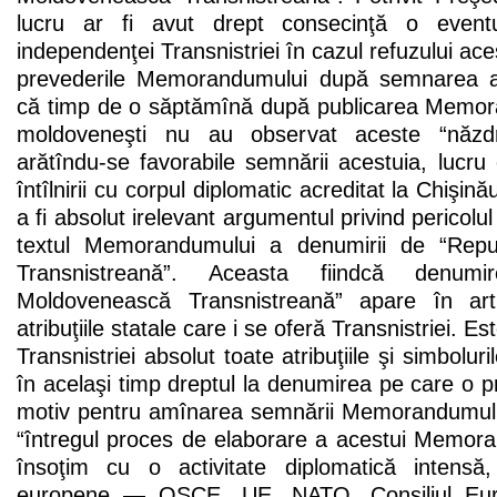
lucru ar fi avut drept consecinţă o event
independenţei Transnistriei în cazul refuzului ac
prevederile Memorandumului după semnarea ac
că timp de o săptămînă după publicarea Memoran
moldoveneşti nu au observat aceste “năzdră
arătîndu-se favorabile semnării acestuia, lucru 
întîlnirii cu corpul diplomatic acreditat la Chiş
a fi absolut irelevant argumentul privind pericolul
textul Memorandumului a denumirii de “Repu
Transnistreană”. Aceasta fiindcă denum
Moldovenească Transnistreană” apare în arti
atribuţiile statale care i se oferă Transnistriei. Es
Transnistriei absolut toate atribuţiile şi simboluril
în acelaşi timp dreptul la denumirea pe care o pre
motiv pentru amînarea semnării Memorandumului 
“întregul proces de elaborare a acestui Memoran
însoţim cu o activitate diplomatică intensă, a
europene — OSCE, UE, NATO, Consiliul Europ