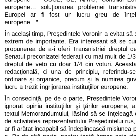
europene… soluţionarea problemei transnist
Europei ar fi fost un lucru greu de înţeles
europene…”
În acelaşi timp, Preşedintele Voronin a evitat să s
extrem de importante. Era interesant să se cun
propunerea de a-i oferi Transnistriei dreptul d
Senatul preconizatei federaţii cu mai mult de 1/3
dreptul de veto cu doar 1/4 din voturi. Aceas
redacţională, ci una de principiu, referindu-s
ordinare şi organice, precum şi la numirea gu
lucru a trezit îngrijorarea instituţiilor europene.
În consecinţă, pe de o parte, Preşedintele Vor
ignorat opinia instituţiilor şi ţărilor europene,
textul Memorandumului, lăsînd să se înţeleagă 
de activitatea reprezentantului Preşedintelui rus
ar fi arătat incapabil să îndeplinească misiunea p