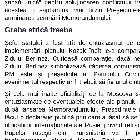
şansă unică” pentru soluţionarea conflictului t
acestea o săptămînă mai tîrziu Preşedintel
amnînarea semnării Memorandumului.
Graba strică treaba
Şeful statului a fost atît de entuziasmat de e
implementării planului Kozak încît le-a compar
Zidului Berlinez. Curioasă comparaţie, dacă 
Zidului Berlinez simbolizează căderea comunism
RM este şi preşedinte al Partidului Comun
evenimentul respectiv ar fi trebuit să fie unul dint
Şi cele mai înalte oficialităţi de la Moscova 
entuziasmate de eventualele efecte ale planului 
după lansarea Memorandumului, Preşedintele r
făcut o declaraţie publică prin care a lăsat să s
obligaţiilor internaţionale ale Rusiei privind ret
trupelor ruseşti din Transnistria va fi 