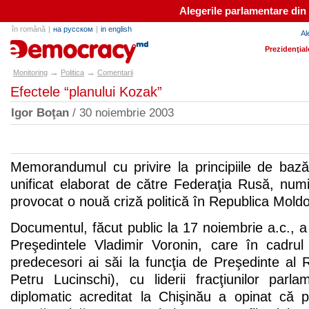
Alegerile parlamentare din
în română
|
на русском
|
in english
Al
e-democracy.md
Prezidenţial
→
→
Monitoring
Politica
Comentarii
Efectele “planului Kozak”
Igor Boţan
/ 30 noiembrie 2003
Memorandumul cu privire la principiile de bază a
unificat elaborat de către Federaţia Rusă, numi
provocat o nouă criză politică în Republica Mold
Documentul, făcut public la 17 noiembrie a.c., a 
Preşedintele Vladimir Voronin, care în cadrul î
predecesori ai săi la funcţia de Preşedinte al
Petru Lucinschi), cu liderii fracţiunilor parl
diplomatic acreditat la Chişinău a opinat că 