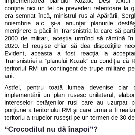
implementarea planului Kozak. Deşi textu
conţine nici un fel de prevederi referitoare la ga
era semnat încă, ministrul rus al Apărării, Serg
noiembrie a.c. şi-a anunţat planurile desfăş
menţinere a păcii în Transnistria la care să part
2000 de militari, aceştia urmînd să rămînă în
2020. El reuşise chiar să dea dispoziţiile ne
Evident, aceasta a fost reacţia la accepta
Transnistriei a “planului Kozak” cu condiţia că R
teritoriul RM un contingent de trupe militare 
ani.
Astfel, pentru toată lumea devenise clar c
implementării un plan rusesc unilateral, elabo
intereselor cetăţenilor ruşi care au uzurpat
porţiune a teritoriului RM şi care urma a fi reali
teritoriu a trupelor ruseşti pe un termen de 30 de
“Crocodilul nu dă înapoi”?