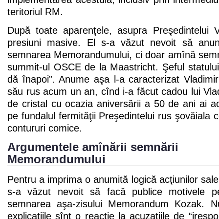
teritoriul RM.
După toate aparenţele, asupra Preşedintelui V
presiuni masive. El s-a văzut nevoit să anu
semnarea Memorandumului, ci doar amînă semna
summit-ul OSCE de la Maastricht. Şeful statului 
dă înapoi”. Anume aşa l-a caracterizat Vladimi
său rus acum un an, cînd i-a făcut cadou lui Vlad
de cristal cu ocazia aniversării a 50 de ani ai a
pe fundalul fermităţii Preşedintelui rus şovăiala
contururi comice.
Argumentele amînării semnării
Memorandumului
Pentru a imprima o anumită logică acţiunilor sale
s-a văzut nevoit să facă publice motivele 
semnarea aşa-zisului Memorandum Kozak. Nu
explicaţiile sînt o reacţie la acuzaţiile de “irespo