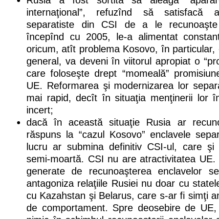
Rusia a fost sortită să aleagă “apărar
internaţional”, refuzînd să satisfacă aş
separatiste din CSI de a le recunoaşte
începînd cu 2005, le-a alimentat constant
oricum, atît problema Kosovo, în particular, c
general, va deveni în viitorul apropiat o “p
care foloseşte drept “momeală” promisiun
UE. Reformarea şi modernizarea lor separat
mai rapid, decît în situaţia menţinerii lor
incert;
dacă în această situaţie Rusia ar recu
răspuns la “cazul Kosovo” enclavele separ
lucru ar submina definitiv CSI-ul, care şi
semi-moartă. CSI nu are atractivitatea UE.
generate de recunoaşterea enclavelor se
antagoniza relaţiile Rusiei nu doar cu state
cu Kazahstan şi Belarus, care s-ar fi simţi 
de comportament. Spre deosebire de UE, 