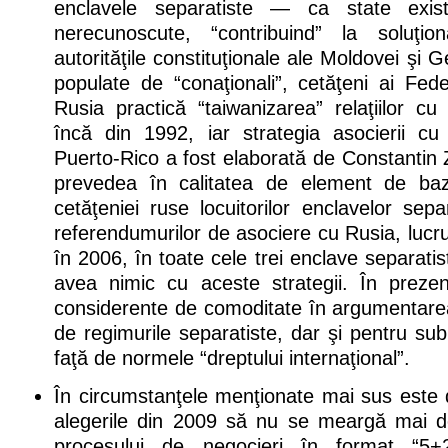
enclavele separatiste — ca state exi
nerecunoscute, “contribuind” la soluţion
autorităţile constituţionale ale Moldovei şi G
populate de “conaţionali”, cetăţeni ai Fed
Rusia practică “taiwanizarea” relaţiilor cu
încă din 1992, iar strategia asocierii c
Puerto-Rico a fost elaborată de Constantin Z
prevedea în calitatea de element de ba
cetăţeniei ruse locuitorilor enclavelor sepa
referendumurilor de asociere cu Rusia, lucr
în 2006, în toate cele trei enclave separati
avea nimic cu aceste strategii. În prezent
considerente de comoditate în argumentarea p
de regimurile separatiste, dar şi pentru sub
faţă de normele “dreptului internaţional”.
În circumstanţele menţionate mai sus este 
alegerile din 2009 să nu se meargă mai de
procesului de negocieri în format “5+2