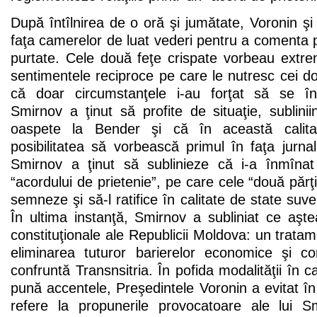
După întîlnirea de o oră şi jumătate, Voronin ş
faţa camerelor de luat vederi pentru a comenta p
purtate. Cele două feţe crispate vorbeau extr
sentimentele reciproce pe care le nutresc cei doi
că doar circumstanţele i-au forţat să se înt
Smirnov a ţinut să profite de situaţie, sublini
oaspete la Bender şi că în această calita
posibilitatea să vorbească primul în faţa jurna
Smirnov a ţinut să sublinieze că i-a înmînat 
“acordului de prietenie”, pe care cele “două părţi
semneze şi să-l ratifice în calitate de state suv
În ultima instanţă, Smirnov a subliniat ce aştea
constituţionale ale Republicii Moldova: un tratam
eliminarea tuturor barierelor economice şi c
confruntă Transnsitria. În pofida modalităţii în 
pună accentele, Preşedintele Voronin a evitat î
refere la propunerile provocatoare ale lui S