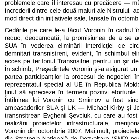
problemele care îl interesau cu precădere — măs
încrederii dintre cele două maluri ale Nistrului, a
mod direct din iniţiativele sale, lansate în octomb
Cedările pe care le-a făcut Voronin în cadrul în
reduc, deocamdată, la promisiunea de a se adr
SUA în vederea eliminării interdicţiei de cir
demnitari transnistreni, evident, în schimbul elimi
acces pe teritoriul Transnsitriei pentru un şir d
În schimb, Preşedintele Voronin şi-a asigurat un s
partea participanţilor la procesul de negocieri î
reprezentatul special al UE în Republica Mol
ţinut să aprecieze în termeni pozitivi eforturile
Întîlnirea lui Voronin cu Smirnov a fost sincr
ambasadorilor SUA şi UK — Michael Kirby şi J
transnsitrean Evghenii Şevciuk, cu care au fost d
realizării proiectelor infrastructurale, menţiona
Voronin din octombrie 2007. Mai mult, proiectel
din Strategia Naţională de Dezvoltare (SND) pe