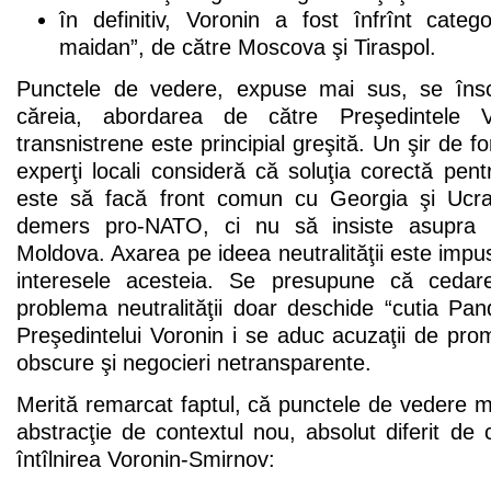
în definitiv, Voronin a fost înfrînt cate
maidan”, de către Moscova şi Tiraspol.
Punctele de vedere, expuse mai sus, se înscri
căreia, abordarea de către Preşedintele 
transnistrene este principial greşită. Un şir de fo
experţi locali consideră că soluţia corectă pe
este să facă front comun cu Georgia şi Ucra
demers pro-NATO, ci nu să insiste asupra neu
Moldova. Axarea pe ideea neutralităţii este impus
interesele acesteia. Se presupune că cedar
problema neutralităţii doar deschide “cutia Pan
Preşedintelui Voronin i se aduc acuzaţii de pr
obscure şi negocieri netransparente.
Merită remarcat faptul, că punctele de vedere 
abstracţie de contextul nou, absolut diferit de 
întîlnirea Voronin-Smirnov: