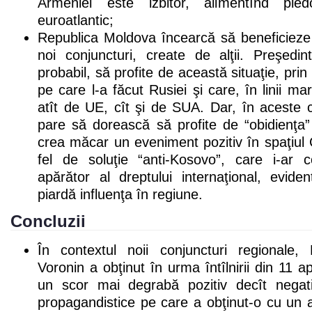
Armeniei este izbitor, alimentînd pled
euroatlantic;
Republica Moldova încearcă să beneficiez
noi conjuncturi, create de alţii. Preşedin
probabil, să profite de această situaţie, pri
pe care l-a făcut Rusiei şi care, în linii mar
atît de UE, cît şi de SUA. Dar, în aceste 
pare să dorească să profite de “obidienţa”
crea măcar un eveniment pozitiv în spaţiu
fel de soluţie “anti-Kosovo”, care i-ar 
apărător al dreptului internaţional, evide
piardă influenţa în regiune.
Concluzii
În contextul noii conjuncturi regionale, 
Voronin a obţinut în urma întîlnirii din 11 
un scor mai degrabă pozitiv decît negati
propagandistice pe care a obţinut-o cu un a