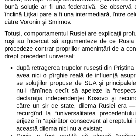
bună soluţie ar fi una federativă. Se observă 
înclină Liţkai pare a fi una intermediară, între c
către Voronin şi Smirnov.
Totuşi, comportamentul Rusiei are explicaţii prof
ruşi au încercat să argumenteze de ce Rusia 
procedeze contrar propriilor ameninţări de a co
drept precedent universal:
după retragerea trupelor ruseşti din Priştin
avea nici o pîrghie reală de influenţă asupr
se soluţiilor propuse de SUA şi principalel
nu-i rămînea decît să apeleze la “respect
declaraţia independenţei Kosovo şi recun
către un şir de state, dilema Rusiei era 
recurgînd la “universalitatea precedentul
erijeze în “apărător consecvent al dreptului i
această dilema nici nu a existat;