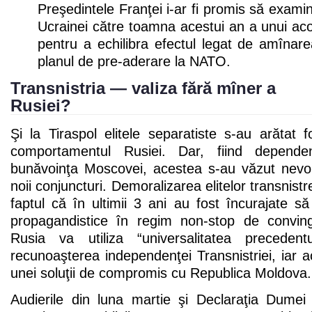
Preşedintele Franţei i-ar fi promis să examine
Ucrainei către toamna acestui an a unui ac
pentru a echilibra efectul legat de amînar
planul de pre-aderare la NATO.
Transnistria — valiza fără mîner a
Rusiei?
Şi la Tiraspol elitele separatiste s-au arătat
comportamentul Rusiei. Dar, fiind dependen
bunăvoinţa Moscovei, acestea s-au văzut nevo
noii conjuncturi. Demoralizarea elitelor transnis
faptul că în ultimii 3 ani au fost încurajate 
propagandistice în regim non-stop de conving
Rusia va utiliza “universalitatea preceden
recunoaşterea independenţei Transnistriei, iar
unei soluţii de compromis cu Republica Moldova.
Audierile din luna martie şi Declaraţia Dume