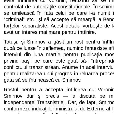
evita întîlnirea cu Voronin, refuzînd sa se înt
controlat de autorităţile constituţionale. În schim
se umilească în faţa celui pe care l-a numit în
“criminal” etc., şi să accepte să meargă la Bende
forţelor separatiste. Acest detaliu vorbeşte de 
avut un interes mai mare pentru întîlnire.
Totuşi, şi Smirnov a găsit un rost pentru întîl
după ce luase în zeflemea, numind fanteziste afir
interviul din luna martie pentru publicaţia m
privind paşii pe care este gată să-i întreprin
conflictului transnistrean. Anume în acel intervi
pentru realizarea unui progres în reluarea proces
gata să se întîlnească cu Smirnov.
Rostul pentru a accepta întîlnirea cu Voroni
Smirnov dur şi precis — a discuta pe mar
independenţei Transnistriei. Dar, de fapt, Smirno
conformeze indicaţiilor ministrului de Externe al 