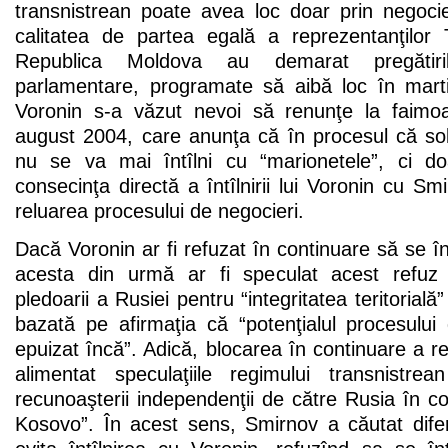
transnistrean poate avea loc doar prin negocie
calitatea de partea egală a reprezentanţilor 
Republica Moldova au demarat pregătiril
parlamentare, programate să aibă loc în mart
Voronin s-a văzut nevoi să renunţe la faimoa
august 2004, care anunţa că în procesul că solu
nu se va mai întîlni cu “marionetele”, ci do
consecinţa directă a întîlnirii lui Voronin cu Sm
reluarea procesului de negocieri.
Dacă Voronin ar fi refuzat în continuare să se î
acesta din urmă ar fi speculat acest refuz 
pledoarii a Rusiei pentru “integritatea teritorială
bazată pe afirmaţia că “potenţialul procesului
epuizat încă”. Adică, blocarea în continuare a relu
alimentat speculaţiile regimului transnistrea
recunoaşterii independenţii de către Rusia în co
Kosovo”. În acest sens, Smirnov a căutat difer