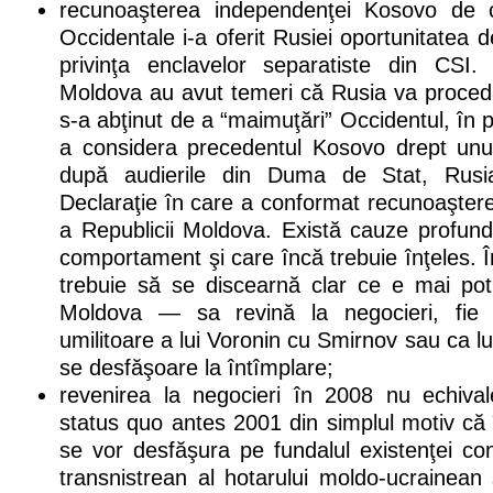
recunoaşterea independenţei Kosovo de că
Occidentale i-a oferit Rusiei oportunitatea 
privinţa enclavelor separatiste din CSI. A
Moldova au avut temeri că Rusia va proceda
s-a abţinut de a “maimuţări” Occidentul, în 
a considera precedentul Kosovo drept unul
după audierile din Duma de Stat, Rusi
Declaraţie în care a conformat recunoaşterea i
a Republicii Moldova. Există cauze profund
comportament şi care încă trebuie înţeles. 
trebuie să se discearnă clar ce e mai potr
Moldova — sa revină la negocieri, fie şi
umilitoare a lui Voronin cu Smirnov sau ca luc
se desfăşoare la întîmplare;
revenirea la negocieri în 2008 nu echiva
status quo antes 2001 din simplul motiv că 
se vor desfăşura pe fundalul existenţei co
transnistrean al hotarului moldo-ucrainean