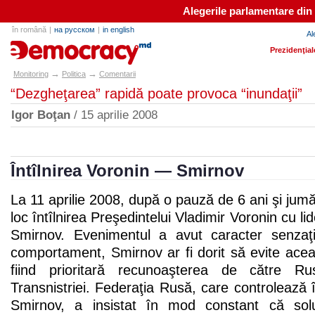
Alegerile parlamentare din
în română
|
на русском
|
in english
Al
e-democracy.md
Prezidenţial
→
→
Monitoring
Politica
Comentarii
“Dezgheţarea” rapidă poate provoca “inundaţii”
Igor Boţan
/ 15 aprilie 2008
Întîlnirea Voronin — Smirnov
La 11 aprilie 2008, după o pauză de 6 ani şi jumă
loc întîlnirea Preşedintelui Vladimir Voronin cu li
Smirnov. Evenimentul a avut caracter senzaţ
comportament, Smirnov ar fi dorit să evite aceast
fiind prioritară recunoaşterea de către Ru
Transnistriei. Federaţia Rusă, care controlează în
Smirnov, a insistat în mod constant că soluţ