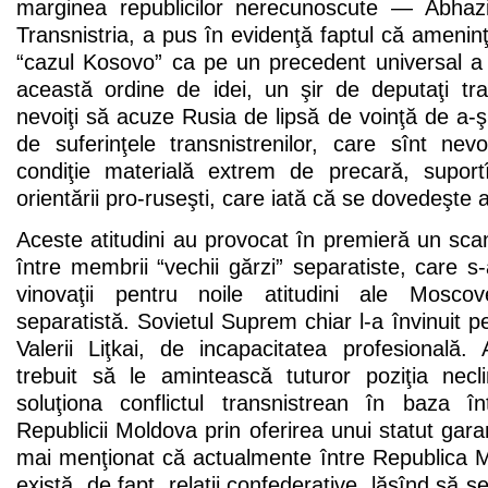
marginea republicilor nerecunoscute — Abhaz
Transnistria, a pus în evidenţă faptul că ameninţ
“cazul Kosovo” ca pe un precedent universal a 
această ordine de idei, un şir de deputaţi tra
nevoiţi să acuze Rusia de lipsă de voinţă de a-şi
de suferinţele transnistrenilor, care sînt nevo
condiţie materială extrem de precară, suport
orientării pro-ruseşti, care iată că se dovedeşte a 
Aceste atitudini au provocat în premieră un scand
între membrii “vechii gărzi” separatiste, care s-
vinovaţii pentru noile atitudini ale Mosco
separatistă. Sovietul Suprem chiar l-a învinuit p
Valerii Liţkai, de incapacitatea profesională.
trebuit să le amintească tuturor poziţia necl
soluţiona conflictul transnistrean în baza înte
Republicii Moldova prin oferirea unui statut garan
mai menţionat că actualmente între Republica M
există, de fapt, relaţii confederative, lăsînd să 