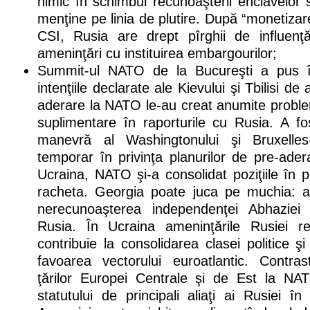
nimic în schimbul recunoaşterii enclavelor 
menţine pe linia de plutire. După “monetizarea
CSI, Rusia are drept pîrghii de influenţ
ameninţări cu instituirea embargourilor;
Summit-ul NATO de la Bucureşti a pus î
intenţiile declarate ale Kievului şi Tbilisi de
aderare la NATO le-au creat anumite problem
suplimentare în raporturile cu Rusia. A fo
manevră al Washingtonului şi Bruxelles
temporar în privinţa planurilor de pre-ade
Ucraina, NATO şi-a consolidat poziţiile în p
racheta. Georgia poate juca pe muchia: 
nerecunoaşterea independenţei Abhaziei
Rusia. În Ucraina ameninţările Rusiei re
contribuie la consolidarea clasei politice 
favoarea vectorului euroatlantic. Contrast
ţărilor Europei Centrale şi de Est la NA
statutului de principali aliaţi ai Rusiei î