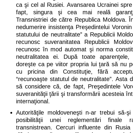
ca şi cel al Rusiei. Avansarea Ucrainei sp
fapt, singura şi cea mai reală garanţie
Transnistriei de către Republica Moldova. Î
nedumerire insistenţa Preşedintelui Voronin
statutului de neutralitate” a Republicii Mold
recunosc suveranitatea Republicii Mold
recunosc în mod automat şi norma constituţ
neutralitatea ei. După toate aparenţele,
doreşte ca pe viitor propria lui ţară să nu p
cu pricina din Constituţie, fără acceptu
“recunoaşte statutul de neutralitate”. Asta 
să considere că, de fapt, Preşedintele Vor
suveranităţii ţării şi transformării acesteia în
internaţional.
Autorităţile moldoveneşti n-ar trebui să-şi 
posibilităţii unei reglementări finale r
transnistrean. Cercuri influente din Rusia