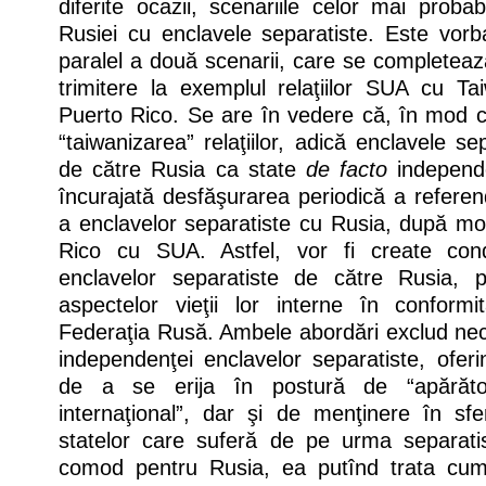
diferite ocazii, scenariile celor mai probabil
Rusiei cu enclavele separatiste. Este vorb
paralel a două scenarii, care se completeaz
trimitere la exemplul relaţiilor SUA cu Ta
Puerto Rico. Se are în vedere că, în mod co
“taiwanizarea” relaţiilor, adică enclavele sep
de către Rusia ca state
de facto
independ
încurajată desfăşurarea periodică a refere
a enclavelor separatiste cu Rusia, după mod
Rico cu SUA. Astfel, vor fi create condi
enclavelor separatiste de către Rusia, p
aspectelor vieţii lor interne în conform
Federaţia Rusă. Ambele abordări exclud nec
independenţei enclavelor separatiste, oferin
de a se erija în postură de “apărăto
internaţional”, dar şi de menţinere în sf
statelor care suferă de pe urma separati
comod pentru Rusia, ea putînd trata cum