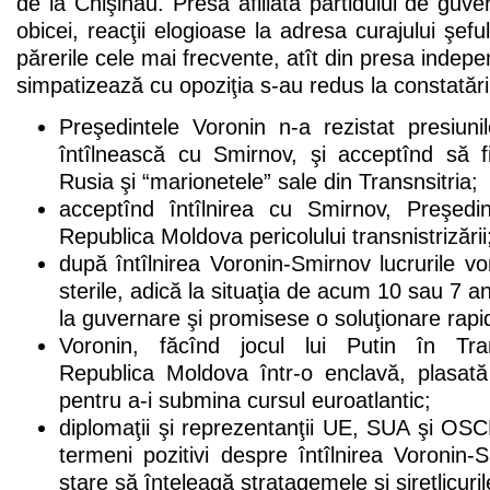
de la Chişinău. Presa afiliată partidului de guv
obicei, reacţii elogioase la adresa curajului şeful
părerile cele mai frecvente, atît din presa indepe
simpatizează cu opoziţia s-au redus la constatări
Preşedintele Voronin n-a rezistat presiunil
întîlnească cu Smirnov, şi acceptînd să fi
Rusia şi “marionetele” sale din Transnsitria;
acceptînd întîlnirea cu Smirnov, Preşedi
Republica Moldova pericolului transnistrizării
după întîlnirea Voronin-Smirnov lucrurile vo
sterile, adică la situaţia de acum 10 sau 7 an
la guvernare şi promisese o soluţionare rapidă
Voronin, făcînd jocul lui Putin în Tran
Republica Moldova într-o enclavă, plasată
pentru a-i submina cursul euroatlantic;
diplomaţii şi reprezentanţii UE, SUA şi OSCE
termeni pozitivi despre întîlnirea Voronin
stare să înţeleagă stratagemele şi şiretlicuril