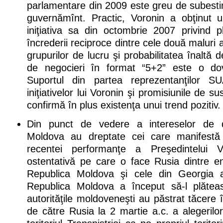
parlamentare din 2009 este greu de subesti
guvernămînt. Practic, Voronin a obţinut u
iniţiativa sa din octombrie 2007 privind p
încrederii reciproce dintre cele două maluri al
grupurilor de lucru şi probabilitatea înaltă 
de negocieri în format “5+2” este o do
Suportul din partea reprezentanţilor
iniţiativelor lui Voronin şi promisiunile de s
confirmă în plus existenţa unui trend pozitiv.
Din punct de vedere a intereselor de d
Moldova au dreptate cei care manifestă 
recentei performanţe a Preşedintelui Vo
ostentativă pe care o face Rusia dintre en
Republica Moldova şi cele din Georgia 
Republica Moldova a început să-l plăteas
autorităţile moldoveneşti au păstrat tăcere î
de către Rusia la 2 martie a.c. a alegeril