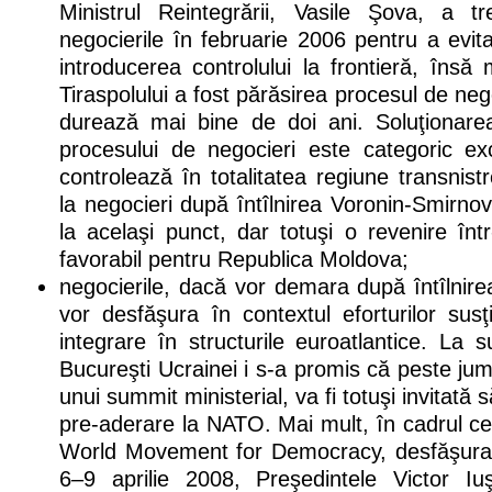
Ministrul Reintegrării, Vasile Şova, a t
negocierile în februarie 2006 pentru a evita
introducerea controlului la frontieră, îns
Tiraspolului a fost părăsirea procesul de neg
durează mai bine de doi ani. Soluţionarea 
procesului de negocieri este categoric e
controlează în totalitatea regiune transnist
la negocieri după întîlnirea Voronin-Smirn
la acelaşi punct, dar totuşi o revenire în
favorabil pentru Republica Moldova;
negocierile, dacă vor demara după întîlnir
vor desfăşura în contextul eforturilor sus
integrare în structurile euroatlantice. La
Bucureşti Ucrainei i s-a promis că peste jum
unui summit ministerial, va fi totuşi invitat
pre-aderare la NATO. Mai mult, în cadrul ce
World Movement for Democracy, desfăşurat
6–9 aprilie 2008, Preşedintele Victor I