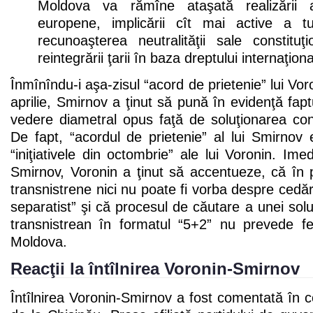
Moldova va rămîne ataşată realizării as
europene, implicării cît mai active a tu
recunoaşterea neutralităţii sale constitu
reintegrării ţarii în baza dreptului internaţiona
Înmînîndu-i aşa-zisul “acord de prietenie” lui Voro
aprilie, Smirnov a ţinut să pună în evidenţă fap
vedere diametral opus faţă de soluţionarea confl
De fapt, “acordul de prietenie” al lui Smirnov
“iniţiativele din octombrie” ale lui Voronin. Ime
Smirnov, Voronin a ţinut să accentueze, că în 
transnistrene nici nu poate fi vorba despre cedăr
separatist” şi că procesul de căutare a unei soluţi
transnistrean în formatul “5+2” nu prevede fed
Moldova.
Reacţii la întîlnirea Voronin-Smirnov
Întîlnirea Voronin-Smirnov a fost comentată în c