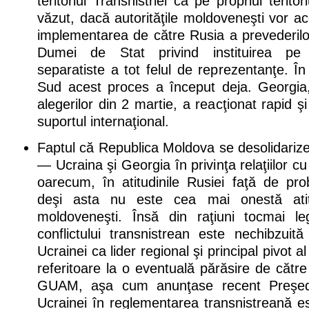
teritoriul Transnistriei ca pe propriul teri
văzut, dacă autorităţile moldoveneşti vor acc
implementarea de către Rusia a prevederilor
Dumei de Stat privind instituirea pe te
separatiste a tot felul de reprezentanţe. Î
Sud acest proces a început deja. Georgia, 
alegerilor din 2 martie, a reacţionat rapid 
suportul internaţional.
Faptul că Republica Moldova se desolidari
— Ucraina şi Georgia în privinţa relaţiilor 
oarecum, în atitudinile Rusiei faţă de pro
deşi asta nu este cea mai onestă atitu
moldoveneşti. Însă din raţiuni tocmai le
conflictului transnistrean este nechibzuită
Ucrainei ca lider regional şi principal pivot 
referitoare la o eventuală părăsire de căt
GUAM, aşa cum anunţase recent Preşedin
Ucrainei în reglementarea transnistreană es