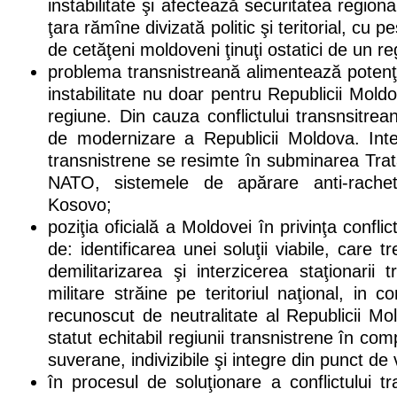
instabilitate şi afectează securitatea regio
ţara rămîne divizată politic şi teritorial, cu 
de cetăţeni moldoveni ţinuţi ostatici de un re
problema transnistreană alimentează potenţia
instabilitate nu doar pentru Republicii Mold
regiune. Din cauza conflictului transnsitrea
de modernizare a Republicii Moldova. Inter
transnistrene se resimte în subminarea Tra
NATO, sistemele de apărare anti-rache
Kosovo;
poziţia oficială a Moldovei în privinţa conflic
de: identificarea unei soluţii viabile, care
demilitarizarea şi interzicerea staţionarii t
militare străine pe teritoriul naţional, in c
recunoscut de neutralitate al Republicii M
statut echitabil regiunii transnistrene în c
suverane, indivizibile şi integre din punct de 
în procesul de soluţionare a conflictului t