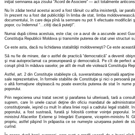
iniţiat semnarea aşa zisului “Acord de Asociere” — act totalmente anticonst
Nu în zădar textul acestui acord a fost tăinuit cu atîta insistenţă, iar para
în prezent nu a fost dat publicităţii în limba de stat, limba moldoveneas
documentului, în care deja pînă la semnare nu pot fi efectuate modificări şi
popor, cu îndemnul “…citiţi dacă puteţi!”.
Numai după citirea acestuia, este clar, ce a avut de a ascunde acest Guve
Constituţia Republicii Moldova şi transmite puterea de stat unei structuri su
Ce este asta, dacă nu lichidarea statalităţii moldoveneşti? Ce este această
Să nu fie de mirare, dar o astfel de practică “democratică” a devenit obişnu
şi mai autoproclamat ca proeuropeană şi democratică. Pe cît de perfect ace
corupt pînă în măduva oaselor, pe atît de mult ele violează Constituţia Repub
Astfel, art. 2 din Constituţie stabileşte că, suveranitatea naţională aparţin
sale reprezentative, în formele stabilite de Constituţie şi nici o persoană par
o altă formaţiune obştească nu poate exercita puterea de stat în nume pr
poporului.
Prin negocierea unui tratat secret şi parafarea lui ulterioară, tară a consu
suprem, care în unele cazuri deţine din oficiu mandatul de administrator a
constituţionale, ieşind cu mult în afara liniei roşii a cadrului legal stabilit
poporului, a fost sustrasă, furată şi folosită contrar voinţei poporului.
ministrul Afacerilor Externe şi Integrării Europene, viceprim-ministru N. 
propriu, astfel păşind în prăpastia ce se numeşte uzurparea puterii de st
curînd.