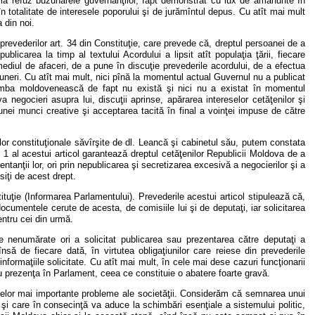
la refuz buzunarele guvernanţilor, fapt demonstrat cu lux de amănunte în
 în totalitate de interesele poporului şi de jurămîntul depus. Cu atît mai mult
a din noi.
a prevederilor art. 34 din Constituţie, care prevede că, dreptul persoanei de a
blicarea la timp al textului Acordului a lipsit atît populaţia ţării, fiecare
 mediul de afaceri, de a pune în discuţie prevederile acordului, de a efectua
puneri. Cu atît mai mult, nici pînă la momentul actual Guvernul nu a publicat
 limba moldovenească de fapt nu există şi nici nu a existat în momentul
a negocieri asupra lui, discuţii aprinse, apărarea intereselor cetăţenilor şi
unei munci creative şi acceptarea tacită în final a voinţei impuse de către
erilor constituţionale săvîrşite de dl. Leancă şi cabinetul său, putem constata
in. 1 al acestui articol garantează dreptul cetăţenilor Republicii Moldova de a
entanţii lor, ori prin nepublicarea şi secretizarea excesivă a negocierilor şi a
siţi de acest drept.
ituţie (Informarea Parlamentului). Prevederile acestui articol stipulează că,
documentele cerute de acesta, de comisiile lui şi de deputaţi, iar solicitarea
entru cei din urmă.
e nenumărate ori a solicitat publicarea sau prezentarea către deputaţi a
să de fiecare dată, în virtutea obligaţiunilor care reiese din prevederile
nformaţiile solicitate. Cu atît mai mult, în cele mai dese cazuri funcţionarii
 cu prezenţa în Parlament, ceea ce constituie o abatere foarte gravă.
a celor mai importante probleme ale societăţii. Considerăm că semnarea unui
şi care în consecinţă va aduce la schimbări esenţiale a sistemului politic,