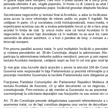
În goana după banii europeni, care sunt o pradă uşoară de a bucşi pînă 
perioada ultimelor 4 ani, slugile poporului, în frunte cu dl. Leancă au uitat
ei au pornit împotriva propriului popor, încâlcind grosolan drepturile fiecărui
Secretizarea negocierilor şi textului final al Acordului, a adus la încălcare
avea acces la orice informaţie de interes public nu poate fi îngrădit. Nepu
cetăţean în parte, cît şi societatea civilă instituţionalizată, mass-media,
expertizarea acestuia sau de a evalua potenţialele riscuri şi de a face pro
acordul în limba de stat. Şi unicul motiv este că textul Acordului în
negocierilor. Iar acest fapt dovedeşte că în realitate nu au avut loc carev
oamenilor de afaceri autohtoni, ci a fost o pierdere de timp, o mimare a 
birocraţii europeni.
Prin prisma parafării acestui tratat, în şirul multiplelor încălcări a preved
şi violarea prevederilor art. 39 din Constituţie, dreptul la administrare. Al
participa la administrarea treburilor publice nemijlocit, precum şi prin reprez
textului Acordului menţionat, cetăţenii noştri au fost în cel mai grav mod lip
Şi mai grav stau lucrurile dacă aruncăm o privire la articolul 104 din Const
Guvernul este responsabil în faţa Parlamentului şi prezintă informaţiile şi 
prezenţei membrilor Guvernului la lucrările Parlamentului este obligatorie p
Fracţiunea Partidului Comuniştilor din Parlamentul Republicii Moldova d
textului Acordului de Asociere, cît şi altor documente ce se negociau, în
constituţionale, Prim-ministru şi alţi membri ai Guvernului nu au prezentat i
susmenţionaţi la solicitarea deputaţilor sau fracţiunilor nu sau onorat nici
Art. 75 din Constituţie prevede obligativitatea supunerii referendumului 
asemenea tratat, ce de fapt constituie alegerea unui vector de dezvoltare 