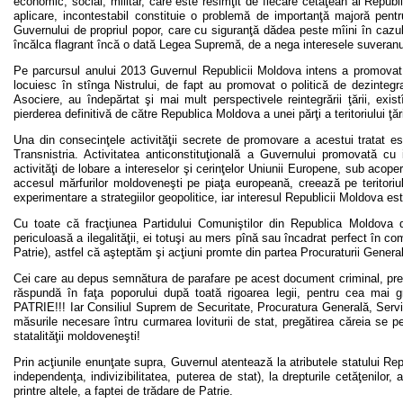
economic, social, militar, care este resimţit de fiecare cetăţean al Repub
aplicare, incontestabil constituie o problemă de importanţă majoră pent
Guvernului de propriul popor, care cu siguranţă dădea peste mîini în cazu
încălca flagrant încă o dată Legea Supremă, de a nega interesele suveranulu
Pe parcursul anului 2013 Guvernul Republicii Moldova intens a promovat o 
locuiesc în stînga Nistrului, de fapt au promovat o politică de dezintegr
Asociere, au îndepărtat şi mai mult perspectivele reintegrării ţării, exi
pierderea definitivă de către Republica Moldova a unei părţi a teritoriului ţări
Una din consecinţele activităţii secrete de promovare a acestui tratat est
Transnistria. Activitatea anticonstituţională a Guvernului promovată cu 
activităţi de lobare a intereselor şi cerinţelor Uniunii Europene, sub acope
accesul mărfurilor moldoveneşti pe piaţa europeană, creează pe teritoriul
experimentare a strategiilor geopolitice, iar interesul Republicii Moldova es
Cu toate că fracţiunea Partidului Comuniştilor din Republica Moldova
periculoasă a ilegalităţii, ei totuşi au mers pînă sau încadrat perfect în 
Patrie), astfel că aşteptăm şi acţiuni promte din partea Procuraturii Generale
Cei care au depus semnătura de parafare pe acest document criminal, precu
răspundă în faţa poporului după toată rigoarea legii, pentru cea m
PATRIE!!! Iar Consiliul Suprem de Securitate, Procuratura Generală, Servici
măsurile necesare întru curmarea loviturii de stat, pregătirea căreia se pe
statalităţii moldoveneşti!
Prin acţiunile enunţate supra, Guvernul atentează la atributele statului Rep
independenţa, indivizibilitatea, puterea de stat), la drepturile cetăţenilor, 
printre altele, a faptei de trădare de Patrie.