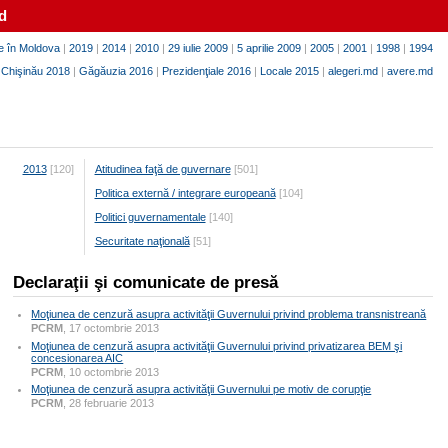
d
e în Moldova
|
2019
|
2014
|
2010
|
29 iulie 2009
|
5 aprilie 2009
|
2005
|
2001
|
1998
|
1994
|
Chişinău 2018
|
Găgăuzia 2016
|
Prezidenţiale 2016
|
Locale 2015
|
alegeri.md
|
avere.md
2013
[120]
Atitudinea faţă de guvernare
[501]
Politica externă / integrare europeană
[104]
Politici guvernamentale
[140]
Securitate naţională
[51]
Declaraţii şi comunicate de presă
Moţiunea de cenzură asupra activităţii Guvernului privind problema transnistreană
PCRM
, 17 octombrie 2013
Moţiunea de cenzură asupra activităţii Guvernului privind privatizarea BEM şi
concesionarea AIC
PCRM
, 10 octombrie 2013
Moţiunea de cenzură asupra activităţii Guvernului pe motiv de corupţie
PCRM
, 28 februarie 2013