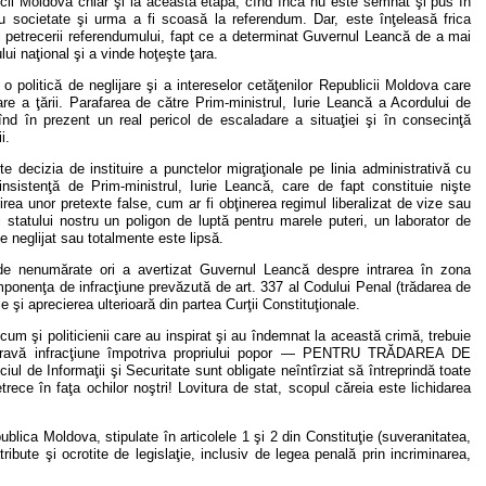
licii Moldova chiar şi la această etapă, cînd încă nu este semnat şi pus în
ru societate şi urma a fi scoasă la referendum. Dar, este înţeleasă frica
l petrecerii referendumului, fapt ce a determinat Guvernul Leancă de a mai
i naţional şi a vinde hoţeşte ţara.
politică de neglijare şi a intereselor cetăţenilor Republicii Moldova care
are a ţării. Parafarea de către Prim-ministrul, Iurie Leancă a Acordului de
stînd în prezent un real pericol de escaladare a situaţiei şi în consecinţă
i.
e decizia de instituire a punctelor migraţionale pe linia administrativă cu
insistenţă de Prim-ministrul, Iurie Leancă, care de fapt constituie nişte
rirea unor pretexte false, cum ar fi obţinerea regimul liberalizat de vize sau
 statului nostru un poligon de luptă pentru marele puteri, un laborator de
te neglijat sau totalmente este lipsă.
 de nenumărate ori a avertizat Guvernul Leancă despre intrarea în zona
componenţa de infracţiune prevăzută de art. 337 al Codului Penal (trădarea de
 şi aprecierea ulterioară din partea Curţii Constituţionale.
m şi politicienii care au inspirat şi au îndemnat la această crimă, trebuie
ai gravă infracţiune împotriva propriului popor — PENTRU TRĂDAREA DE
ul de Informaţii şi Securitate sunt obligate neîntîrziat să întreprindă toate
trece în faţa ochilor noştri! Lovitura de stat, scopul căreia este lichidarea
ublica Moldova, stipulate în articolele 1 şi 2 din Constituţie (suveranitatea,
atribute şi ocrotite de legislaţie, inclusiv de legea penală prin incriminarea,