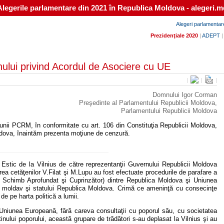
Alegerile parlamentare din 2021 în Republica Moldova - alegeri.m
Alegeri parlamentar
Prezidenţiale 2020
|
ADEPT
nului privind Acordul de Asociere cu UE
|
|
|
Domnului Igor Corman
Preşedinte al Parlamentului Republicii Moldova,
Parlamentului Republicii Moldova
unii PCRM, în conformitate cu art. 106 din Constituţia Republicii Moldova,
oldova, înaintăm prezenta moţiune de cenzură.
 Estic de la Vilnius de către reprezentanţii Guvernului Republicii Moldova
ea cetăţenilor V.Filat şi M.Lupu au fost efectuate procedurile de parafare a
er Schimb Aprofundat şi Cuprinzător) dintre Republica Moldova şi Uniunea
i moldav şi statului Republica Moldova. Crimă ce ameninţă cu consecinţe
de pe harta politică a lumii.
 Uniunea Europeană, fără careva consultaţii cu poporul său, cu societatea
tinului poporului, această grupare de trădători s-au deplasat la Vilnius şi au