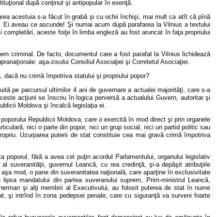
ituţional după conţinut şi antipopular în esenţă.
farea acestuia s-a făcut în grabă şi cu ochii închişi, mai mult ca atît că pînă
că. Ei aveau ce ascunde! Şi numai acum după parafarea la Vilnius a textului
 completări, aceste foiţe în limba engleză au fost aruncat în faţa propriului
rn criminal. De facto, documentul care a fost parafat la Vilnius lichidează
pranaţionale: aşa-zisului Consiliul Asociaţiei şi Comitetul Asociaţiei.
, dacă nu crimă împotriva statului şi propriului popor?
ită pe parcursul ultimilor 4 ani de guvernare a actualei majorităţi, care s-a
ste acţiuni se înscriu în logica perversă a actualului Guvern, autoritar şi
licii Moldova şi încalcă legislaţia ei.
e poporului Republicii Moldova, care o exercită în mod direct şi prin organele
ticulară, nici o parte din popor, nici un grup social, nici un partid politic sau
opriu. Uzurparea puterii de stat constituie cea mai gravă crimă împotriva
lta poporul, fără a avea cel puţin acordul Parlamentului, organului legislativ
l suveranităţii, guvernul Leancă, cu rea credinţă, şi-a depăşit atribuţiile
. In aşa mod, o pane din suveranitatea naţională, care aparţine în exclusivitate
 în lipsa mandatului din partea suveranului suprem, Prim-ministrul Leancă,
Gherman şi alţi membrii al Executivului, au folosit puterea de stat în nume
at, şi intrînd în zona pedepsei penale, care cu siguranţă va surveni foarte