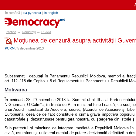
în română
|
на русском
|
in english
partide.md
→
→
Partide
Declaraţii
PCRM
Moţiunea de cenzură asupra activităţii Guver
PCRM
/ 5 decembrie 2013
Subsemnaţii, deputaţi în Parlamentul Republicii Moldova, membri ai fracţi
art. 112–118 din Capitolul 8 al Regulamentului Parlamentului Republicii M
Motivarea
În perioada 28–29 noiembrie 2013 la Summit-ul al III-a al Parteneriatului
N.Gherman, O.Calmîc, în frunte cu Prim-ministrul Iurie Leancă, cu susţiner
unui Acord interstatal de Asociere, secret, (Acordul de Asociere şi Lib
Europeană, ceea ce de fapt constituie o crimă gravă împotriva poporulu
catastrofale şi dezastruoase pentru ţara noastră, cu ştergerea din istorie şi 
Sub pretextul şi minciuna de integrare imediată a Republicii Moldova în
civilă, asumîndu-şi unilateral dreptul de putere decizională definitivă a des