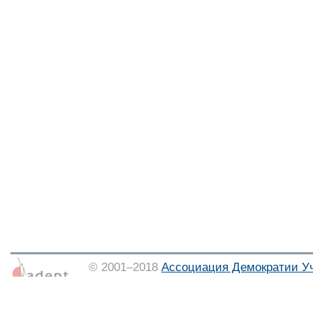
© 2001–2018
Ассоциация Демократии У
Тел./факс: (373 22) 21-29-92, e-mail:
info
Использование материалов допускается