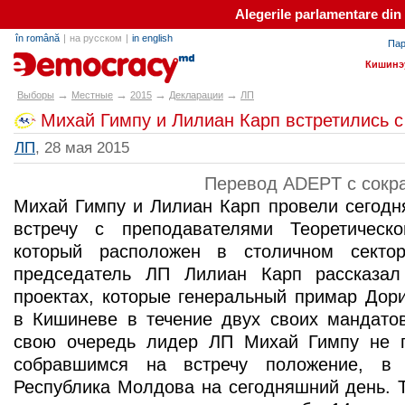
Alegerile parlamentare din
în română
|
на русском
|
in english
Пар
alegeri.md
Кишинэ
→
→
→
→
Выборы
Местные
2015
Декларации
ЛП
Михай Гимпу и Лилиан Карп встретились с
ЛП
, 28 мая 2015
Перевод ADEPT с сокр
Михай Гимпу и Лилиан Карп провели сегодня
встречу с преподавателями Теоретическо
который расположен в столичном сектор
председатель ЛП Лилиан Карп рассказал
проектах, которые генеральный примар Дор
в Кишиневе в течение двух своих мандатов
свою очередь лидер ЛП Михай Гимпу не 
собравшимся на встречу положение, в 
Республика Молдова на сегодняшний день. 