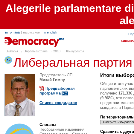
Alegerile parlamentare d
al
în română
|
на русском
|
in english
Пар
alegeri.md
Кишинэ
→
→
→
Выборы
Парламентские
2010
Конкуренты
Либеральная партия
Итоги выбор
Председатель ЛП
Михай Гимпу
Общие итоги учас
Предвыборная
парламентских выб
программа
получено
171,336
RO
(
9.96%
), что позв
Список кандидатов
представительски
мандатов в Парла
По территориаль
Слоганы
Необратимые изменения!
Сравнить с друг