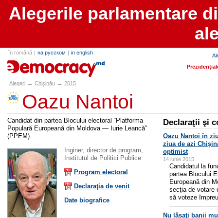
Alegerile parlamentare d
al
în română
|
на русском
|
in english
Al
alegeri.md
Prezidenţial
→
→
Alegeri
Chişinău
2015
Oazu Nantoi
Candidat din partea Blocului electoral “Platforma
Declaraţii şi 
Populară Europeană din Moldova — Iurie Leancă”
(PPEM)
Oazu Nantoi în ziu
ziua de azi Chişi
Inginer, director de program,
optimist
Institutul de Politici Publice
14 iunie 2015
Candidatul la func
Program electoral
partea Blocului E
Europeană din Mo
Declaraţia de venit
secţia de votare c
să voteze împreu
Date biografice
Nu lăsaţi banii mu