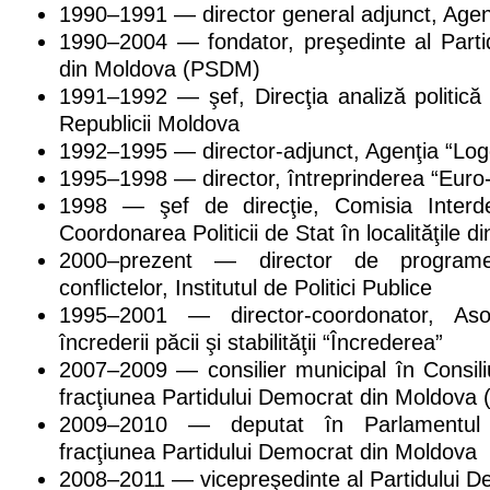
1990–1991 — director general adjunct, Agen
1990–2004 — fondator, preşedinte al Parti
din Moldova (PSDM)
1991–1992 — şef, Direcţia analiză politică
Republicii Moldova
1992–1995 — director-adjunct, Agenţia “Lo
1995–1998 — director, întreprinderea “Euro
1998 — şef de direcţie, Comisia Interd
Coordonarea Politicii de Stat în localităţile di
2000–prezent — director de program
conflictelor, Institutul de Politici Publice
1995–2001 — director-coordonator, Asoc
încrederii păcii şi stabilităţii “Încrederea”
2007–2009 — consilier municipal în Consili
fracţiunea Partidului Democrat din Moldova
2009–2010 — deputat în Parlamentul R
fracţiunea Partidului Democrat din Moldova
2008–2011 — vicepreşedinte al Partidului D