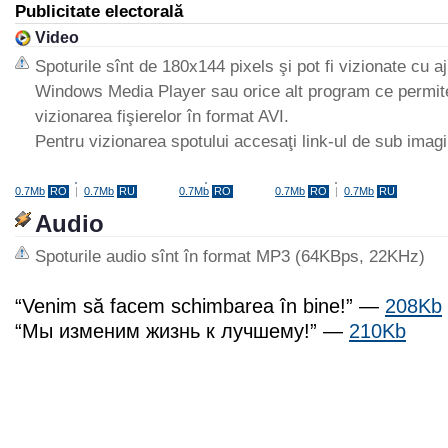
Publicitate electorală
Video
Spoturile sînt de 180x144 pixels şi pot fi vizionate cu aj
Windows Media Player sau orice alt program ce permit
vizionarea fişierelor în format AVI.
Pentru vizionarea spotului accesaţi link-ul de sub imagi
0.7Mb
RO
|
0.7Mb
RU
0.7Mb
RO
0.7Mb
RO
|
0.7Mb
RU
Audio
Spoturile audio sînt în format MP3 (64KBps, 22KHz)
“Venim să facem schimbarea în bine!” —
208Kb
“Мы изменим жизнь к лучшему!” —
210Kb