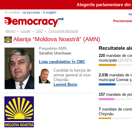
Alegerile parlamentare din
în română
|
на русском
|
in english
Al
alegeri.md
Prezidenţial
→
→
→
Alegeri
Locale
2007
Concurenţi electorali
Alianţa “Moldova Noastră” (AMN)
Rezultatele al
Preşedinte AMN
Serafim Urechean
220
mandate de consi
municipale
(19.61%
Lista candidaţilor în CMC
Candidat la funcţia de
primar general al mun.
2,036
mandate de con
Chişinău:
municipal Comrat ş
Leonid Bujor
157
mandate de pr
7
mandate de consili
Chişinău