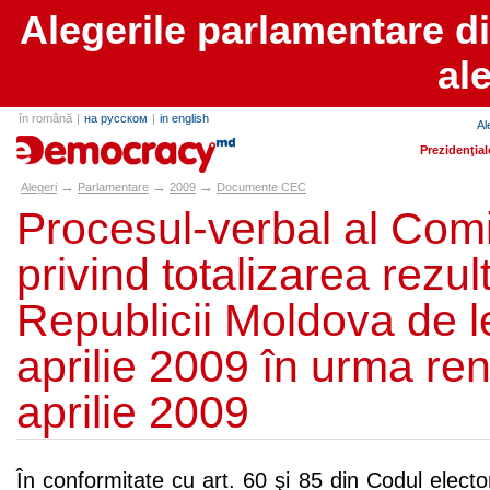
Alegerile parlamentare d
al
în română
|
на русском
|
in english
Al
alegeri.md
Prezidenţial
→
→
→
Alegeri
Parlamentare
2009
Documente CEC
Procesul-verbal al Comi
privind totalizarea rezul
Republicii Moldova de le
aprilie 2009 în urma ren
aprilie 2009
În conformitate cu art. 60 şi 85 din Codul electo