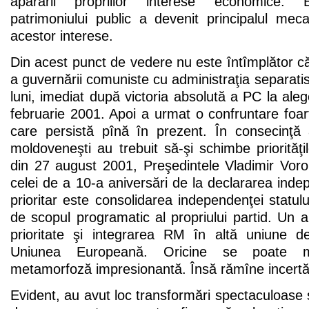
apărării propriilor interese economice. Ev
patrimoniului public a devenit principalul me
acestor interese.
Din acest punct de vedere nu este întîmplător c
a guvernării comuniste cu administraţia separatis
luni, imediat după victoria absolută a PC la aleg
februarie 2001. Apoi a urmat o confruntare foar
care persistă pînă în prezent. În consecinţă a
moldoveneşti au trebuit să-şi schimbe priorităţil
din 27 august 2001, Preşedintele Vladimir Voro
celei de a 10-a aniversări de la declararea in
prioritar este consolidarea independenţei statul
de scopul programatic al propriului partid. Un a
prioritate şi integrarea RM în altă uniune d
Uniunea Europeană. Oricine se poate 
metamorfoză impresionantă. Însă rămîne incertă c
Evident, au avut loc transformări spectaculoase ş