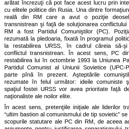
arătat încrezuţi că pot face acest lucru prin inte
cu elitele politice din Rusia. Una dintre formaţiun
reală din RM care a avut o poziţie deoseb
transnistrean şi faţă de soluţionarea conflictulu
RM a fost Partidul Comuniştilor (PC). Poziţi
rezumată la pledoaria, fixată în programul politi
la restabilirea URSS, în cadrul căreia să-şi
conflictul transnistrean. În acest sens, PC 
restabilirea lui în octombrie 1993 la Uniunea 
Partidul Comunist al Uniunii Sovietice (UPC-
parte pînă în prezent. Aşteptările comunişti
rezumate în felul următor: ideile comuniste şi
spaţiul fostei URSS vor avea prioritate faţă d
naţionaliste ale noilor elite.
În acest sens, pretenţiile iniţiale ale liderilor t
“ultim bastion al comunismului de tip sovietic” se
scopurile statutare ale PC din RM, de aceea 
argumente pentru justificarea separatismului t