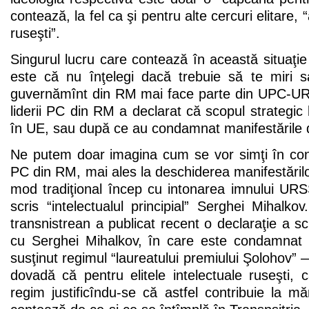
contează, la fel ca şi pentru alte cercuri elitare,
ruseşti”.
Singurul lucru care contează în această situaţi
este că nu înţelegi dacă trebuie să te miri 
guvernămînt din RM mai face parte din UPC-UR
liderii PC din RM a declarat că scopul strategic
în UE, sau după ce au condamnat manifestările 
Ne putem doar imagina cum se vor simţi în cont
PC din RM, mai ales la deschiderea manifestări
mod tradiţional încep cu intonarea imnului URS
scris “intelectualul principial” Serghei Mihalk
transnistrean a publicat recent o declaraţie a scri
cu Serghei Mihalkov, în care este condamnat r
susţinut regimul “laureatului premiului Şolohov” 
dovadă că pentru elitele intelectuale ruseşti, 
regim justificîndu-se că astfel contribuie la măr