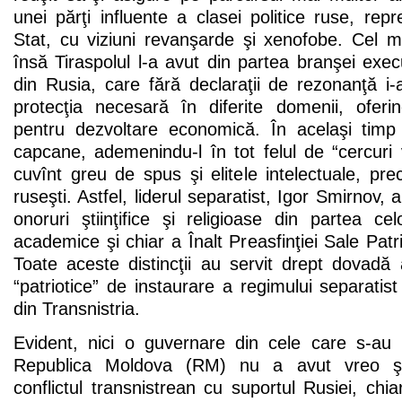
unei părţi influente a clasei politice ruse, r
Stat, cu viziuni revanşarde şi xenofobe. Cel m
însă Tiraspolul l-a avut din partea branşei execu
din Rusia, care fără declaraţii de rezonanţă i-a
protecţia necesară în diferite domenii, oferind
pentru dezvoltare economică. În acelaşi timp C
capcane, ademenindu-l în tot felul de “cercuri
cuvînt greu de spus şi elitele intelectuale, pre
ruseşti. Astfel, liderul separatist, Igor Smirnov, 
onoruri ştiinţifice şi religioase din partea ce
academice şi chiar a Înalt Preasfinţiei Sale Patria
Toate aceste distincţii au servit drept dovadă a 
“patriotice” de instaurare a regimului separatis
din Transnistria.
Evident, nici o guvernare din cele care s-au 
Republica Moldova (RM) nu a avut vreo şa
conflictul transnistrean cu suportul Rusiei, chia