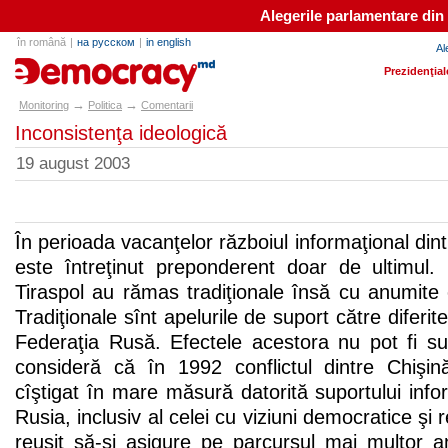
Alegerile parlamentare din
în română
|
на русском
|
in english
Al
e-democracy.md
Prezidenţial
→
→
Monitoring
Politica
Comentarii
Inconsistenţa ideologică
19 august 2003
În perioada vacanţelor războiul informaţional dint
este întreţinut preponderent doar de ultimul. 
Tiraspol au rămas tradiţionale însă cu anumite
Tradiţionale sînt apelurile de suport către diferite 
Federaţia Rusă. Efectele acestora nu pot fi su
consideră că în 1992 conflictul dintre Chişin
cîştigat în mare măsură datorită suportului infor
Rusia, inclusiv al celei cu viziuni democratice şi 
reuşit să-şi asigure pe parcursul mai multor a