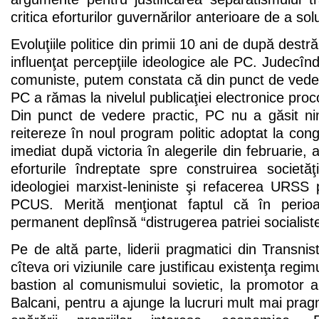
critica eforturilor guvernărilor anterioare de a solu
Evoluţiile politice din primii 10 ani de după des
influenţat percepţiile ideologice ale PC. Judecîn
comuniste, putem constata că din punct de vedere
PC a rămas la nivelul publicaţiei electronice pr
Din punct de vedere practic, PC nu a găsit n
reitereze în noul program politic adoptat la cong
imediat după victoria în alegerile din februarie,
eforturile îndreptate spre construirea societă
ideologiei marxist-leniniste şi refacerea URSS
PCUS. Merită menţionat faptul că în perioa
permanent deplînsă “distrugerea patriei socialiste
Pe de altă parte, liderii pragmatici din Transnis
cîteva ori viziunile care justificau existenţa regi
bastion al comunismului sovietic, la promotor al
Balcani, pentru a ajunge la lucruri mult mai pragm