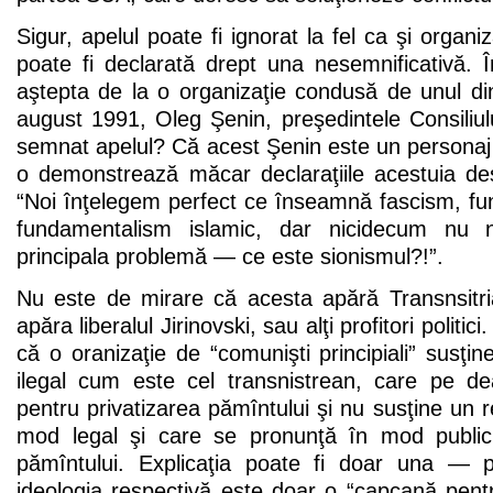
Sigur, apelul poate fi ignorat la fel ca şi orga
poate fi declarată drept una nesemnificativă. Î
aştepta de la o organizaţie condusă de unul din 
august 1991, Oleg Şenin, preşedintele Consili
semnat apelul? Că acest Şenin este un personaj
o demonstrează măcar declaraţiile acestuia de
“Noi înţelegem perfect ce înseamnă fascism, fu
fundamentalism islamic, dar nicidecum nu
principala problemă — ce este sionismul?!”.
Nu este de mirare că acesta apără Transnsit
apăra liberalul Jirinovski, sau alţi profitori politic
că o oranizaţie de “comunişti principiali” susţin
ilegal cum este cel transnistrean, care pe d
pentru privatizarea pămîntului şi nu susţine un 
mod legal şi care se pronunţă în mod public î
pămîntului. Explicaţia poate fi doar una — p
ideologia respectivă este doar o “capcană pentru