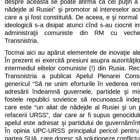
despre aceasta se poate afirma că cel puţin a
nădejde al Rusiei” şi promotor al intereselor ace
care a şi fost constituită. De aceea, e şi norma
ideologică s-a disipat atunci cînd s-au ciocnit in
administraţii comuniste din RM cu vechea
Transnistria.
Tocmai aici au apărut elementele de inovaţie ale l
În prezent ei exercită presiuni asupra autorităţil
intermediul elitelor comuniste (!) din Rusia. Rec
Transnistria a publicat Apelul Plenarei Con
genericul “Să ne unim eforturile în vederea renaş
adresării îndeamnă guvernele, partidele şi mi
fostele republici sovietice să recunoască inde
care este “un aliat de nădejde al Rusiei şi un p
refacerii URSS”, dar care ar fi supus genocidul
apelul este adresat şi partidului de guvernămînt,
În opinia UPC-URSS principalul pericol pentru 
partea SUA, care doresc să soluţioneze conflictul 