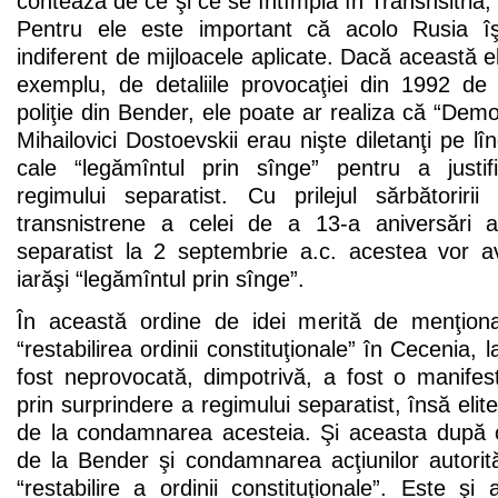
contează de ce şi ce se întîmplă în Transnsitria,
Pentru ele este important că acolo Rusia îş
indiferent de mijloacele aplicate. Dacă această el
exemplu, de detaliile provocaţiei din 1992 de 
poliţie din Bender, ele poate ar realiza că “Demo
Mihailovici Dostoevskii erau nişte diletanţi pe l
cale “legămîntul prin sînge” pentru a justifi
regimului separatist. Cu prilejul sărbătoririi
transnistrene a celei de a 13-a aniversări a 
separatist la 2 septembrie a.c. acestea vor av
iarăşi “legămîntul prin sînge”.
În această ordine de idei merită de menţion
“restabilirea ordinii constituţionale” în Cecenia, 
fost neprovocată, dimpotrivă, a fost o manifesta
prin surprindere a regimului separatist, însă elite
de la condamnarea acesteia. Şi aceasta după 
de la Bender şi condamnarea acţiunilor autorit
“restabilire a ordinii constituţionale”. Este 