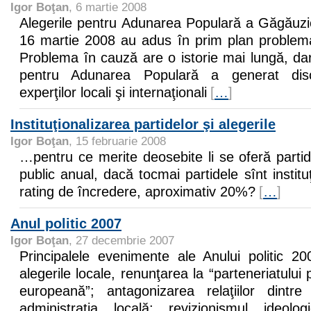
Igor Boţan
, 6 martie 2008
Alegerile pentru Adunarea Populară a Găgăuzi
16 martie 2008 au adus în prim plan problema 
Problema în cauză are o istorie mai lungă, dar
pentru Adunarea Populară a generat discu
experţilor locali şi internaţionali
[
…
]
Instituţionalizarea partidelor şi alegerile
Igor Boţan
, 15 februarie 2008
…pentru ce merite deosebite li se oferă parti
public anual, dacă tocmai partidele sînt institu
rating de încredere, aproximativ 20%?
[
…
]
Anul politic 2007
Igor Boţan
, 27 decembrie 2007
Principalele evenimente ale Anului politic 2
alegerile locale, renunţarea la “parteneriatului 
europeană”; antagonizarea relaţiilor dintre
administraţia locală; revizionismul ideolo