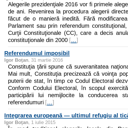
Alegerile prezidenţiale 2016 vor fi primele aleger
de ani. Revenirea la procedura alegerii directe
făcut de o manieră inedită. Fără modificarea 
Parlament sau prin referendum constituţional, 
Curţii Constituţionale (CC), care a decis an
constituţionale din 2000
[
…
]
Referendumul imposibil
Igor Boţan
, 31 martie 2016
Constituţia ţării spune că suveranitatea naţion
Mai mult, Constituţia precizează că voinţa pop
puterii de stat, în timp ce Codul Electoral dez
Conform Codului Electoral, în scopul exercitări
participării lui nemijlocite la conducerea s
referendumuri
[
…
]
Integrarea europeană — ultimul refugiu al tic
Igor Boţan
, 1 iulie 2015