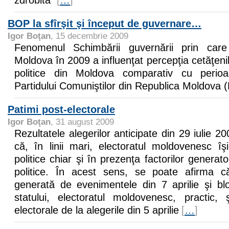
BOP la sfîrşit şi început de guvernare…
Igor Boţan
, 15 decembrie 2009
Fenomenul Schimbării guvernării prin care
Moldova în 2009 a influenţat percepţia cetăţenilo
politice din Moldova comparativ cu peri
Partidului Comuniştilor din Republica Moldova
Patimi post-electorale
Igor Boţan
, 31 august 2009
Rezultatele alegerilor anticipate din 29 iulie 2
că, în linii mari, electoratul moldovenesc îş
politice chiar şi în prezenţa factorilor generato
politice. În acest sens, se poate afirma că
generată de evenimentele din 7 aprilie şi blo
statului, electoratul moldovenesc, practic, ş
electorale de la alegerile din 5 aprilie
[
…
]