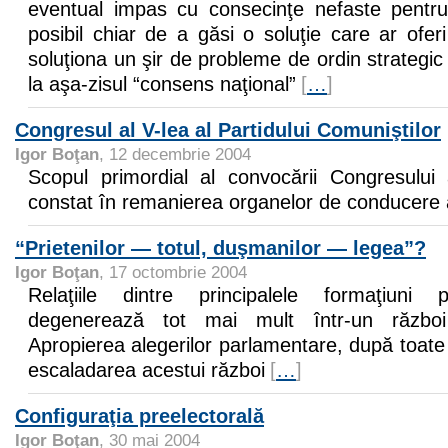
eventual impas cu consecinţe nefaste pentr
posibil chiar de a găsi o soluţie care ar oferi
soluţiona un şir de probleme de ordin strategi
la aşa-zisul “consens naţional”
[
…
]
Congresul al V-lea al Partidului Comuniştilor
Igor Boţan
, 12 decembrie 2004
Scopul primordial al convocării Congresulu
constat în remanierea organelor de conducere a
“Prietenilor — totul, duşmanilor — legea”?
Igor Boţan
, 17 octombrie 2004
Relaţiile dintre principalele formaţiuni p
degenerează tot mai mult într-un război i
Apropierea alegerilor parlamentare, după toate 
escaladarea acestui război
[
…
]
Configuraţia preelectorală
Igor Boţan
, 30 mai 2004