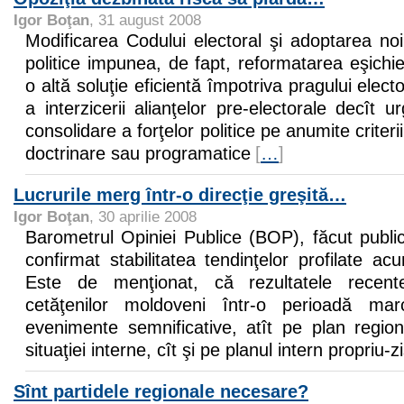
Igor Boţan
, 31 august 2008
Modificarea Codului electoral şi adoptarea noii
politice impunea, de fapt, reformatarea eşichier
o altă soluţie eficientă împotriva pragului elec
a interzicerii alianţelor pre-electorale decît 
consolidare a forţelor politice pe anumite criterii
doctrinare sau programatice
[
…
]
Lucrurile merg într-o direcţie greşită…
Igor Boţan
, 30 aprilie 2008
Barometrul Opiniei Publice (BOP), făcut public
confirmat stabilitatea tendinţelor profilate 
Este de menţionat, că rezultatele recente
cetăţenilor moldoveni într-o perioadă m
evenimente semnificative, atît pe plan regio
situaţiei interne, cît şi pe planul intern propriu-z
Sînt partidele regionale necesare?