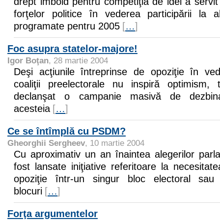
drept imbold pentru competiţia de idei a servit
forţelor politice în vederea participării la 
programate pentru 2005
[
…
]
Foc asupra statelor-majore!
Igor Boţan
, 28 martie 2004
Deşi acţiunile întreprinse de opoziţie în ved
coaliţii preelectorale nu inspiră optimism, 
declanşat o campanie masivă de dezbin
acesteia
[
…
]
Ce se întîmplă cu PSDM?
Gheorghii Sergheev
, 10 martie 2004
Cu aproximativ un an înaintea alegerilor par
fost lansate iniţiative referitoare la necesitate
opoziţie într-un singur bloc electoral sau
blocuri
[
…
]
Forţa argumentelor