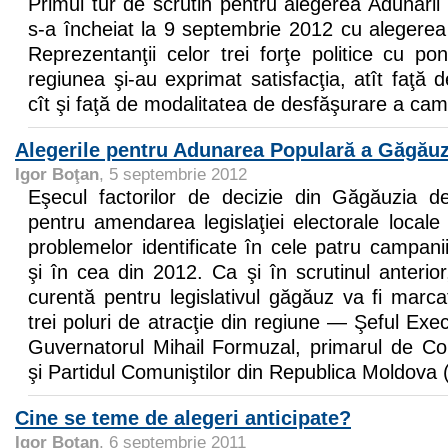
Primul tur de scrutin pentru alegerea Adunări
s-a încheiat la 9 septembrie 2012 cu alegerea
Reprezentanţii celor trei forţe politice cu po
regiunea şi-au exprimat satisfacţia, atît faţă d
cît şi faţă de modalitatea de desfăşurare a cam
Alegerile pentru Adunarea Populară a Găgăuz
Igor Boţan
, 5 septembrie 2012
Eşecul factorilor de decizie din Găgăuzia 
pentru amendarea legislaţiei electorale local
problemelor identificate în cele patru campanii
şi în cea din 2012. Ca şi în scrutinul anterio
curentă pentru legislativul găgăuz va fi marca
trei poluri de atracţie din regiune — Şeful Exe
Guvernatorul Mihail Formuzal, primarul de Co
şi Partidul Comuniştilor din Republica Moldov
Cine se teme de alegeri anticipate?
Igor Boţan
, 6 septembrie 2011