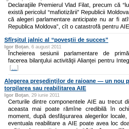
Declaraţiile Premierul Vlad Filat, precum că “l
există pericolul “mafiotizării” Republicii Moldov
că alegeri parlamentare anticipate nu ar fi atî
Republica Moldova”, cît o catastrofă pentru AI
Sfîrşitul jalnic al “poveştii de succes”
Igor Boţan
, 6 august 2011
Încheierea sesiunii parlamentare de primăv
facerea bilanţului activităţii Alianţei pentru In
[
…
]
Alegerea preşedinţilor de raioane — un nou p
torpilarea sau reabilitarea AIE
Igor Boţan
, 29 iunie 2011
Certurile dintre componentele AIE au trecut di
aceasta mai poate rămîne credibilă în ochii
moment, după desfăşurarea alegerilor locale, 
eventuala reabilitare a AIE poate avea loc doa