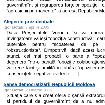
guvernămînt şi regruparea forţelor opoziţiei; e
“agresiunii permanente” la adresa Republicii M
Alegerile prezidenţiale
Igor Boţan
, 7 aprilie 2005
Dacă Preşedintele Voronin îşi va onora p
învingătoare va ieşi “opoziţia constructivă”, c
puternice pentru “scoaterea de pe 
“obstrucţioniste”. Dimpotrivă, dacă acest luc
atunci, cel mai probabil, o parte a “opoziţ
degenera într-o banală “opoziţie colaboraţionis
va trece tacit şi umilită în tabăra “opoziţiei ob
consecinţele negative evidente
[
…
]
Şansa democratizării Republicii Moldova
Igor Boţan
, 23 martie 2005
Situaţia care s-a creat oferă o şansă extraordina
şi partidului de guvernămînt de a nu admi