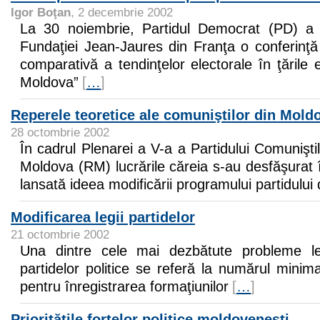
Igor Boţan
, 2 decembrie 2002
La 30 noiembrie, Partidul Democrat (PD) a o
Fundaţiei Jean-Jaures din Franţa o conferinţă
comparativă a tendinţelor electorale în ţările
Moldova”
[
…
]
Reperele teoretice ale comuniştilor din Mold
28 octombrie 2002
În cadrul Plenarei a V-a a Partidului Comunişti
Moldova (RM) lucrările căreia s-au desfăşurat î
lansată ideea modificării programului partidulu
Modificarea legii partidelor
21 octombrie 2002
Una dintre cele mai dezbătute probleme le
partidelor politice se referă la numărul mini
pentru înregistrarea formaţiunilor
[
…
]
Priorităţile forţelor politice moldoveneşti