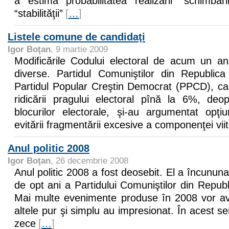
a estima probabilitatea realizării “schimbăr
“stabilităţii”
[
…
]
Listele comune de candidaţi
Igor Boţan
, 9 martie 2009
Modificările Codului electoral de acum un an 
diverse. Partidul Comuniştilor din Republi
Partidul Popular Creştin Democrat (PPCD), c
ridicării pragului electoral pînă la 6%, deop
blocurilor electorale, şi-au argumentat opţi
evitării fragmentării excesive a componenţei vii
Anul politic 2008
Igor Boţan
, 26 decembrie 2008
Anul politic 2008 a fost deosebit. El a încunun
de opt ani a Partidului Comuniştilor din Repu
Mai multe evenimente produse în 2008 vor av
altele pur şi simplu au impresionat. În acest s
zece
[
…
]