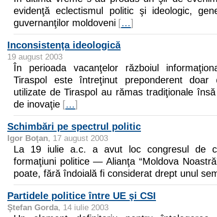
evidenţă eclectismul politic şi ideologic, gen
guvernanţilor moldoveni
[
…
]
Inconsistenţa ideologică
19 august 2003
În perioada vacanţelor războiul informaţion
Tiraspol este întreţinut preponderent doar 
utilizate de Tiraspol au rămas tradiţionale în
de inovaţie
[
…
]
Schimbări pe spectrul politic
Igor Boţan
, 17 august 2003
La 19 iulie a.c. a avut loc congresul de co
formaţiuni politice — Alianţa “Moldova Noastr
poate, fără îndoială fi considerat drept unul sem
Partidele politice între UE şi CSI
Ştefan Gorda
, 14 iulie 2003