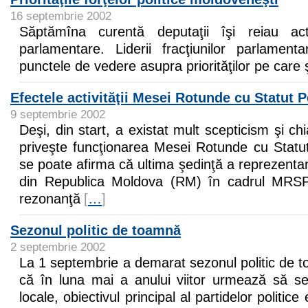
16 septembrie 2002
Săptămîna curentă deputaţii îşi reiau acti
parlamentare. Liderii fracţiunilor parlamen
punctele de vedere asupra priorităţilor pe care ş
Efectele activităţii Mesei Rotunde cu Statut
9 septembrie 2002
Deşi, din start, a existat mult scepticism şi ch
priveşte funcţionarea Mesei Rotunde cu Stat
se poate afirma că ultima şedinţă a reprezentanţi
din Republica Moldova (RM) în cadrul MRSP
rezonanţă
[
…
]
Sezonul politic de toamnă
2 septembrie 2002
La 1 septembrie a demarat sezonul politic de to
că în luna mai a anului viitor urmează să se
locale, obiectivul principal al partidelor politic