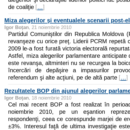
de coaliţie
[
…
]
Miza alegerilor şi eventualele scenarii post-e
Igor Boţan
, 21 noiembrie 2010
Partidul Comuniştilor din Republica Moldova
revanşeze cu orice preţ. Liderii PCRM repetă co
2009 le-a fost furată victoria electorală repurta
Astfel, miza alegerilor parlamentare anticipate
este revanşa, altminteri nu se recurgea la boico
încercări de depăşire a impasurilor provo
referendum şi alte acţiuni, pe de altă parte
[
…
]
Rezultatele BOP din ajunul alegerilor parlam
Igor Boţan
, 18 noiembrie 2010
Cel mai recent BOP a fost realizat în perio
noiembrie 2010, pe un eşantion reprez
respondenţi, ceea ce corespunde marjei de ero
±3%. Interesul faţă de ultima investigaţie este