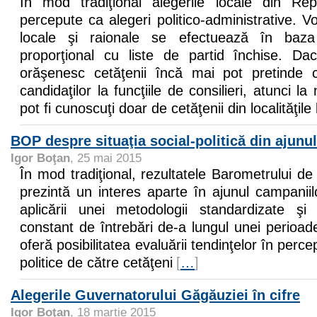
În mod tradiţional alegerile locale din Re
percepute ca alegeri politico-administrative. Vo
locale şi raionale se efectuează în baza 
proporţional cu liste de partid închise. Da
orăşenesc cetăţenii încă mai pot pretinde cu
candidaţilor la funcţiile de consilieri, atunci la 
pot fi cunoscuţi doar de cetăţenii din localităţile
BOP despre situaţia social-politică din ajunul
Igor Boţan
, 25 mai 2015
În mod tradiţional, rezultatele Barometrului d
prezintă un interes aparte în ajunul campaniilo
aplicării unei metodologii standardizate şi
constant de întrebări de-a lungul unei perioa
oferă posibilitatea evaluării tendinţelor în percep
politice de către cetăţeni
[
…
]
Alegerile Guvernatorului Găgăuziei în cifre
Igor Boţan
, 18 martie 2015