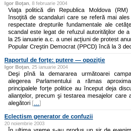
Igor Boţan
, 8 februarie 2004
Viaţa politică din Republica Moldova (RM)
însoţită de scandaluri care se referă mai ales
respectate drepturile fundamentale ale cetăţe
scandal este legat de refuzul autorităţilor de 
la 25 ianuarie a.c. a unei acţiuni de protest anu
Popular Creştin Democrat (PPCD) încă la 3 d
Raportul de forţe: putere — opoziţie
Igor Boţan
, 25 ianuarie 2004
Deşi pînă la demararea următoarei campani
alegerea Parlamentului a rămas aproxim
principalele forţe politice au început deja dis
alianţelor, precum şi testarea mesajelor care 
alegători
[
…
]
Eclectism generator de confuzii
20 noiembrie 2003
În ultima vreme s-au produs un şir de eveni