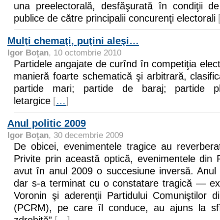
una preelectorală, desfăşurată în condiţii de
publice de către principalii concurenţi electorali
Mulţi chemaţi, puţini aleşi…
Igor Boţan
, 10 octombrie 2010
Partidele angajate de curînd în competiţia elect
manieră foarte schematică şi arbitrară, clasific
partide mari; partide de baraj; partide pl
letargice
[
…
]
Anul politic 2009
Igor Boţan
, 30 decembrie 2009
De obicei, evenimentele tragice au reverberaţ
Privite prin această optică, evenimentele din
avut în anul 2009 o succesiune inversă. Anul 
dar s-a terminat cu o constatare tragică — ex
Voronin şi aderenţii Partidului Comuniştilor 
(PCRM), pe care îl conduce, au ajuns la sfî
zdrobită”
[
…
]