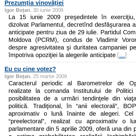
Prezumţia vinovăţiei
Igor Boţan
, 30 iunie 2009
La 15 iunie 2009 preşedintele în exerciţiu,
dizolvat Parlamentul, decretînd desfăşurarea a
anticipate pentru ziua de 29 iulie. Partidul Com
Moldova (PCRM), condus de Vladimir Voroni
despre agresivitatea şi duritatea campaniei p
împotriva opoziţiei la alegerile anticipate
[
…
]
Eu cu cine votez?
Igor Boţan
, 25 martie 2009
Caracterul periodic al Barometrelor de Op
realizate la comanda Institutului de Politici
posibilitatea de a urmări tendinţele din viaţ
politică. Tradiţional, în “anii electorali”, B
aproximativ o lună înainte de alegeri. Ce
“preelectoral”, realizat cu aproximativ o l
parlamentare din 5 aprilie 2009, oferă una din p