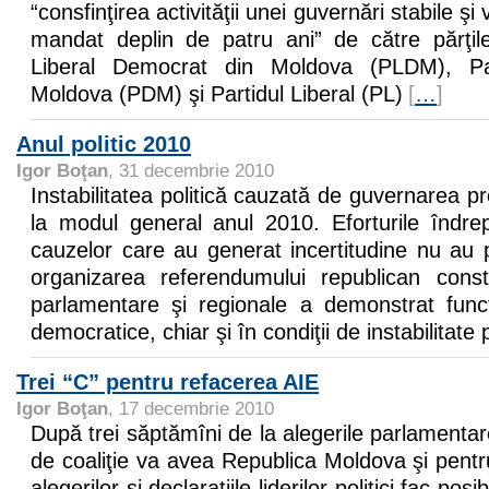
“consfinţirea activităţii unei guvernări stabile şi
mandat deplin de patru ani” de către părţil
Liberal Democrat din Moldova (PLDM), Pa
Moldova (PDM) şi Partidul Liberal (PL)
[
…
]
Anul politic 2010
Igor Boţan
, 31 decembrie 2010
Instabilitatea politică cauzată de guvernarea pr
la modul general anul 2010. Eforturile îndrep
cauzelor care au generat incertitudine nu au pu
organizarea referendumului republican constit
parlamentare şi regionale a demonstrat funcţion
democratice, chiar şi în condiţii de instabilitate p
Trei “C” pentru refacerea AIE
Igor Boţan
, 17 decembrie 2010
După trei săptămîni de la alegerile parlamentar
de coaliţie va avea Republica Moldova şi pentru
alegerilor şi declaraţiile liderilor politici fac po