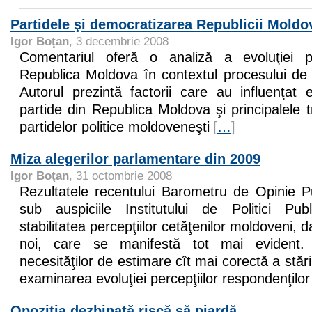
Partidele şi democratizarea Republicii Moldo
Igor Boţan
, 3 decembrie 2008
Comentariul oferă o analiză a evoluţiei par
Republica Moldova în contextul procesului de 
Autorul prezintă factorii care au influenţat 
partide din Republica Moldova şi principalele tr
partidelor politice moldoveneşti
[
…
]
Miza alegerilor parlamentare din 2009
Igor Boţan
, 31 octombrie 2008
Rezultatele recentului Barometru de Opinie Pu
sub auspiciile Institutului de Politici Pub
stabilitatea percepţiilor cetăţenilor moldoveni, d
noi, care se manifestă tot mai evident
necesităţilor de estimare cît mai corectă a stăr
examinarea evoluţiei percepţiilor respondenţilor
Opoziţia dezbinată riscă să piardă…