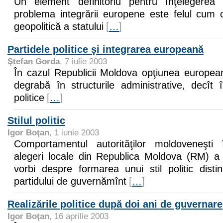
Un element definitoriu pentru înţelegerea p
problema integrării europene este felul cum 
geopolitică a statului
[
…
]
Partidele politice şi integrarea europeană
Ştefan Gorda
, 7 iulie 2003
În cazul Republicii Moldova opţiunea europea
degrabă în structurile administrative, decît în
politice
[
…
]
Stilul politic
Igor Boţan
, 1 iunie 2003
Comportamentul autorităţilor moldoveneşti 
alegeri locale din Republica Moldova (RM) a 
vorbi despre formarea unui stil politic distin
partidului de guvernămînt
[
…
]
Realizările politice după doi ani de guvernare
Igor Boţan
, 16 aprilie 2003