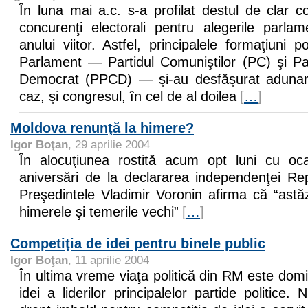
În luna mai a.c. s-a profilat destul de clar con
concurenţi electorali pentru alegerile parla
anului viitor. Astfel, principalele formaţiuni p
Parlament — Partidul Comuniştilor (PC) şi Par
Democrat (PPCD) — şi-au desfăşurat adunare
caz, şi congresul, în cel de al doilea
[
…
]
Moldova renunţă la himere?
Igor Boţan
, 29 aprilie 2004
În alocuţiunea rostită acum opt luni cu oc
aniversări de la declararea independenţei Re
Preşedintele Vladimir Voronin afirma că “astă
himerele şi temerile vechi”
[
…
]
Competiţia de idei pentru binele public
Igor Boţan
, 11 aprilie 2004
În ultima vreme viaţa politică din RM este dom
idei a liderilor principalelor partide politice