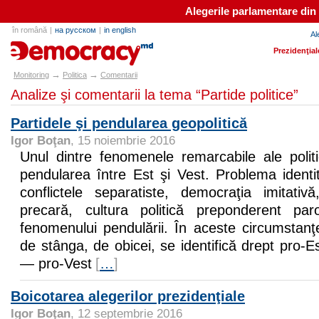
Alegerile parlamentare din
în română
|
на русском
|
in english
Al
e-democracy.md
Prezidenţial
→
→
Monitoring
Politica
Comentarii
Analize şi comentarii la tema “Partide politice”
Partidele şi pendularea geopolitică
Igor Boţan
, 15 noiembrie 2016
Unul dintre fenomenele remarcabile ale politi
pendularea între Est şi Vest. Problema identit
conflictele separatiste, democraţia imitativ
precară, cultura politică preponderent pa
fenomenului pendulării. În aceste circumstanţe,
de stânga, de obicei, se identifică drept pro-E
— pro-Vest
[
…
]
Boicotarea alegerilor prezidenţiale
Igor Boţan
, 12 septembrie 2016