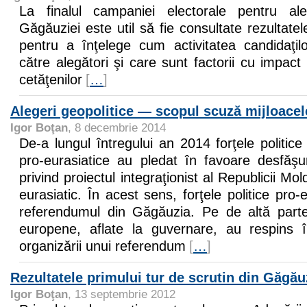
La finalul campaniei electorale pentru ale
Găgăuziei este util să fie consultate rezultate
pentru a înţelege cum activitatea candidaţi
către alegători şi care sunt factorii cu impac
cetăţenilor
[
…
]
Alegeri geopolitice — scopul scuză mijloace
Igor Boţan
, 8 decembrie 2014
De-a lungul întregului an 2014 forţele politice
pro-eurasiatice au pledat în favoare desfăşu
privind proiectul integraţionist al Republicii 
eurasiatic. În acest sens, forţele politice pro-
referendumul din Găgăuzia. Pe de altă parte, 
europene, aflate la guvernare, au respins 
organizării unui referendum
[
…
]
Rezultatele primului tur de scrutin din Găgău
Igor Boţan
, 13 septembrie 2012