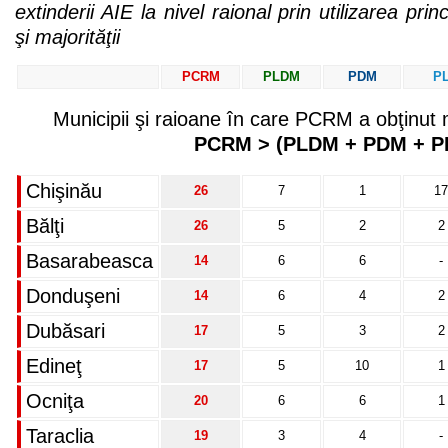
extinderii AIE la nivel raional prin utilizarea princi
şi majorităţii
PCRM
PLDM
PDM
P
Municipii şi raioane în care PCRM a obţinut m
PCRM > (PLDM + PDM + P
Chişinău
26
7
1
17
Bălţi
26
5
2
2
Basarabeasca
14
6
6
-
Donduşeni
14
6
4
2
Dubăsari
17
5
3
2
Edineţ
17
5
10
1
Ocniţa
20
6
6
1
Taraclia
19
3
4
-