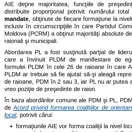
AIE deţine majoritatea, funcţiile de preşedi
distribuite proporţional potrivit numărului tota
mandate
, obţinute de fiecare formaţiune la nivel
inclusiv în circumscripţiile în care Partidul Com
Moldova (PCRM) a obţinut majorităţi absolute de
raionali şi municipali.
Abordarea PL a fost susţinută parţial de lide
care a învinuit PLDM de manifestare de egois
formulei PLDM în cele 26 de raioane în care AI
PLDM ar trebuie să fie ajutat să-şi aleagă repre
de raioane, PDM în 2 sau 3, iar PL nu ar putea av
vreo poziţie de preşedinte de raion.
În baza abordărilor comune ale PDM şi PL, PDM 
de
Acord privind formarea coaliţiilor de orienta
local
, potrivit cărui:
formaţiunile AIE vor forma coaliţii la nivel loc