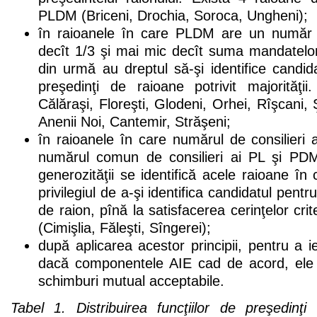
PLDM (Briceni, Drochia, Soroca, Ungheni);
în raioanele în care PLDM are un număr d
decît 1/3 şi mai mic decît suma mandatel
din urmă au dreptul să-şi identifice candida
preşedinţi de raioane potrivit majorită
Călăraşi, Floreşti, Glodeni, Orhei, Rîşcani
Anenii Noi, Cantemir, Străşeni;
în raioanele în care numărul de consilieri
numărul comun de consilieri ai PL şi PDM,
generozităţii se identifică acele raioane î
privilegiul de a-şi identifica candidatul pent
de raion, pînă la satisfacerea cerinţelor criter
(Cimişlia, Făleşti, Sîngerei);
după aplicarea acestor principii, pentru a ieş
dacă componentele AIE cad de acord, ele 
schimburi mutual acceptabile.
Tabel 1. Distribuirea funcţiilor de preşedinţ