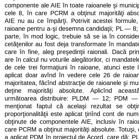
componente ale AIE în toate raioanele şi municipii
cele 8, în care PCRM a obţinut majorităţi abs
AIE nu au ce împărţi. Potrivit acestei formule
raioane pentru a-şi desemna candidaţii; PL — 8
parte, în mod logic, trebuie să se ia în consider
cetăţenilor au fost deja transformate în mandate 
care în fine, aleg preşedinţii raionali. Dacă pri
are în calcul nu voturile alegătorilor, ci mandatel
de cele trei formaţiuni în raioane, atunci este 
aplicat doar avînd în vedere cele 26 de raioa
majoritatea, făcînd abstracţie de raioanele şi mu
deţine majorităţi absolute. Aplicînd aceas
următoarea distribuire: PLDM — 12; PDM —
menţionat faptul că acelaşi rezultat se obţi
proporţionalităţii este aplicat ţinînd cont de nu
obţinute de componentele AIE, inclusiv în raioa
care PCRM a obţinut majorităţi absolute. Totuşi, 
a aplicat PDM în proiectul de Acord, care dă