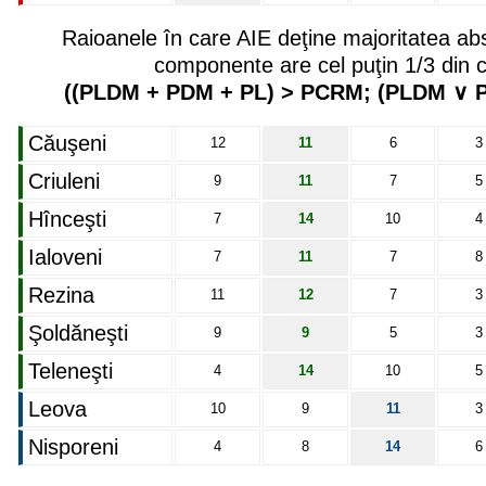
Raioanele în care AIE deţine majoritatea abs
componente are cel puţin 1/3 din co
((PLDM + PDM + PL) > PCRM; (PLDM ∨ P
Căuşeni
12
11
6
3
Criuleni
9
11
7
5
Hînceşti
7
14
10
4
Ialoveni
7
11
7
8
Rezina
11
12
7
3
Şoldăneşti
9
9
5
3
Teleneşti
4
14
10
5
Leova
10
9
11
3
Nisporeni
4
8
14
6