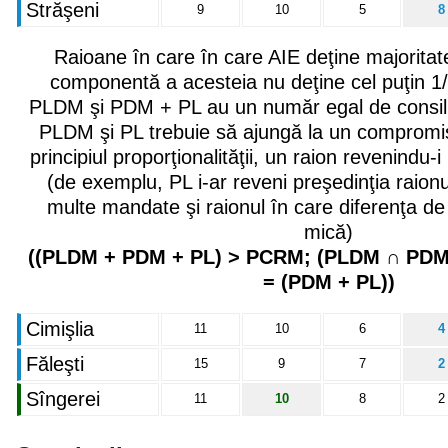
Străşeni
9
10
5
8
Raioane în care în care AIE deţine majoritate
componentă a acesteia nu deţine cel puţin 1/3 
PLDM şi PDM + PL au un număr egal de consilie
PLDM şi PL trebuie să ajungă la un compromi
principiul proporţionalităţii, un raion revenind
(de exemplu, PL i-ar reveni preşedinţia raionu
multe mandate şi raionul în care diferenţa d
mică)
((PLDM + PDM + PL) > PCRM; (PLDM ∩ PDM 
= (PDM + PL))
Cimişlia
11
10
6
4
Făleşti
15
9
7
2
Sîngerei
11
10
8
2