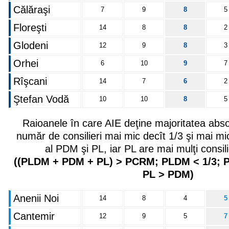
Călăraşi
7
9
8
5
Floreşti
14
8
8
2
Glodeni
12
9
8
3
Orhei
6
10
9
7
Rîşcani
14
7
6
2
Ştefan Vodă
10
10
8
5
Raioanele în care AIE deţine majoritatea abs
număr de consilieri mai mic decît 1/3 şi mai mi
al PDM şi PL, iar PL are mai mulţi consil
((PLDM + PDM + PL) > PCRM; PLDM < 1/3; 
PL > PDM)
Anenii Noi
14
8
4
5
Cantemir
12
9
5
7