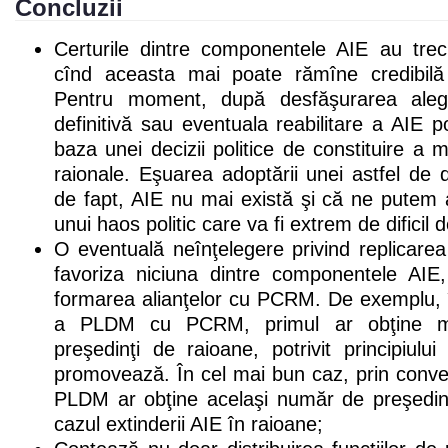
Concluzii
Certurile dintre componentele AIE au trecu
cînd aceasta mai poate rămîne credibilă î
Pentru moment, după desfăşurarea aleger
definitivă sau eventuala reabilitare a AIE 
baza unei decizii politice de constituire a maj
raionale. Eşuarea adoptării unei astfel de 
de fapt, AIE nu mai există şi că ne putem 
unui haos politic care va fi extrem de dificil 
O eventuală neînţelegere privind replicare
favoriza niciuna dintre componentele AIE
formarea alianţelor cu PCRM. De exemplu, în
a PLDM cu PCRM, primul ar obţine mai
preşedinţi de raioane, potrivit principiulu
promovează. În cel mai bun caz, prin conver
PLDM ar obţine acelaşi număr de preşedinţ
cazul extinderii AIE în raioane;