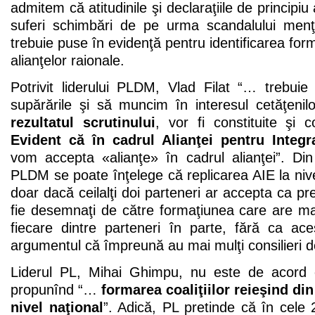
admitem că atitudinile şi declaraţiile de principiu 
suferi schimbări de pe urma scandalului menţ
trebuie puse în evidenţă pentru identificarea form
alianţelor raionale.
Potrivit liderului PLDM, Vlad Filat “… trebui
supărările şi să muncim în interesul cetăţenil
rezultatul scrutinului
, vor fi constituite şi co
Evident că în cadrul Alianţei pentru Integ
vom accepta «alianţe» în cadrul alianţei”. Din 
PLDM se poate înţelege că replicarea AIE la nivel
doar dacă ceilalţi doi parteneri ar accepta ca pr
fie desemnaţi de către formaţiunea care are mai 
fiecare dintre parteneri în parte, fără ca ac
argumentul că împreună au mai mulţi consilieri 
Liderul PL, Mihai Ghimpu, nu este de acord
propunînd “…
formarea coaliţiilor reieşind din 
nivel naţional
”. Adică, PL pretinde că în cele