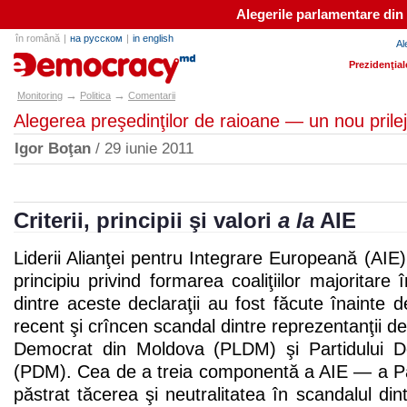
Alegerile parlamentare din
în română
|
на русском
|
in english
Al
e-democracy.md
Prezidenţial
→
→
Monitoring
Politica
Comentarii
Alegerea preşedinţilor de raioane — un nou prilej
Igor Boţan
/ 29 iunie 2011
Criterii, principii şi valori
a la
AIE
Liderii Alianţei pentru Integrare Europeană (AIE)
principiu privind formarea coaliţiilor majoritare
dintre aceste declaraţii au fost făcute înainte d
recent şi crîncen scandal dintre reprezentanţii de 
Democrat din Moldova (PLDM) şi Partidului 
(PDM). Cea de a treia componentă a AIE — a Par
păstrat tăcerea şi neutralitatea în scandalul dint