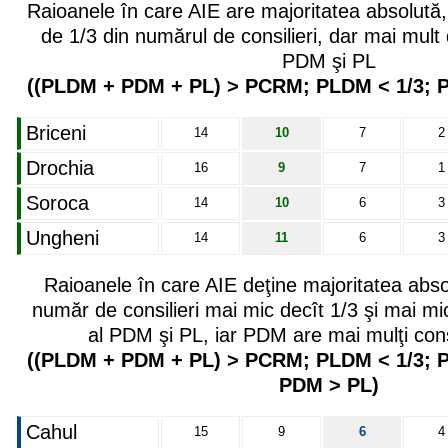
Raioanele în care AIE are majoritatea absolută
de 1/3 din numărul de consilieri, dar mai mult
PDM şi PL
((PLDM + PDM + PL) > PCRM; PLDM < 1/3; 
Briceni
14
10
7
2
Drochia
16
9
7
1
Soroca
14
10
6
3
Ungheni
14
11
6
3
Raioanele în care AIE deţine majoritatea abs
număr de consilieri mai mic decît 1/3 şi mai mi
al PDM şi PL, iar PDM are mai mulţi consi
((PLDM + PDM + PL) > PCRM; PLDM < 1/3; 
PDM > PL)
Cahul
15
9
6
4