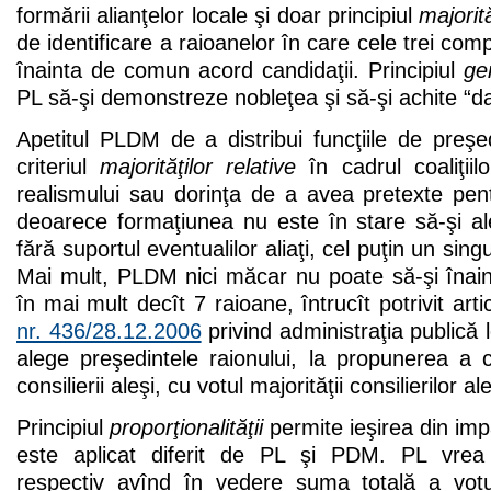
formării alianţelor locale şi doar principiul
majorită
de identificare a raioanelor în care cele trei com
înainta de comun acord candidaţii. Principiul
gen
PL să-şi demonstreze nobleţea şi să-şi achite “da
Apetitul PLDM de a distribui funcţiile de preş
criteriul
majorităţilor relative
în cadrul coaliţiil
realismului sau dorinţa de a avea pretexte pentr
deoarece formaţiunea nu este în stare să-şi a
fără suportul eventualilor aliaţi, cel puţin un sin
Mai mult, PLDM nici măcar nu poate să-şi înaint
în mai mult decît 7 raioane, întrucît potrivit arti
nr. 436/28.12.2006
privind administraţia publică l
alege preşedintele raionului, la propunerea a 
consilierii aleşi, cu votul majorităţii consilierilor ale
Principiul
proporţionalităţii
permite ieşirea din imp
este aplicat diferit de PL şi PDM. PL vrea a
respectiv avînd în vedere suma totală a votur