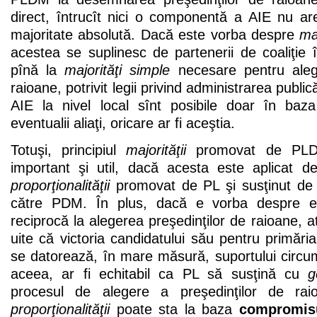
direct, întrucît nici o componentă a AIE nu ar
majoritate absolută. Dacă este vorba despre
maj
acestea se suplinesc de partenerii de coaliţie
pînă la
majorităţi simple
necesare pentru alege
raioane, potrivit legii privind administrarea publică
AIE la nivel local sînt posibile doar în ba
eventualii aliaţi, oricare ar fi aceştia.
Totuşi, principiul
majorităţii
promovat de PLDM
important şi util, dacă acesta este aplicat de
proporţionalităţii
promovat de PL şi susţinut de 
către PDM. În plus, dacă e vorba despre ec
reciprocă la alegerea preşedinţilor de raioane, a
uite că victoria candidatului său pentru primăria
se datorează, în mare măsură, suportului circu
aceea, ar fi echitabil ca PL să susţină cu
g
procesul de alegere a preşedinţilor de raio
proporţionalităţii
poate sta la baza
compromis