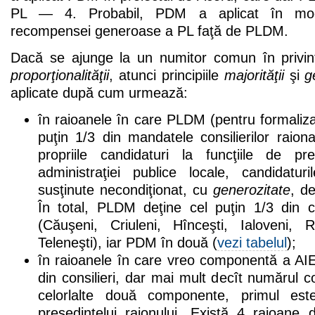
PL — 4. Probabil, PDM a aplicat în mod 
recompensei generoase a PL faţă de PLDM.
Dacă se ajunge la un numitor comun în privinţa 
proporţionalităţii
, atunci principiile
majorităţii
şi
g
aplicate după cum urmează:
în raioanele în care PLDM (pentru formaliz
puţin 1/3 din mandatele consilierilor raiona
propriile candidaturi la funcţiile de preş
administraţiei publice locale, candidatur
susţinute necondiţionat, cu
generozitate
, de
În total, PLDM deţine cel puţin 1/3 din co
(Căuşeni, Criuleni, Hînceşti, Ialoveni, 
Teleneşti), iar PDM în două (
vezi tabelul
);
în raioanele în care vreo componentă a AIE
din consilieri, dar mai mult decît numărul
celorlalte două componente, primul est
preşedintelui raionului. Există 4 raioane 