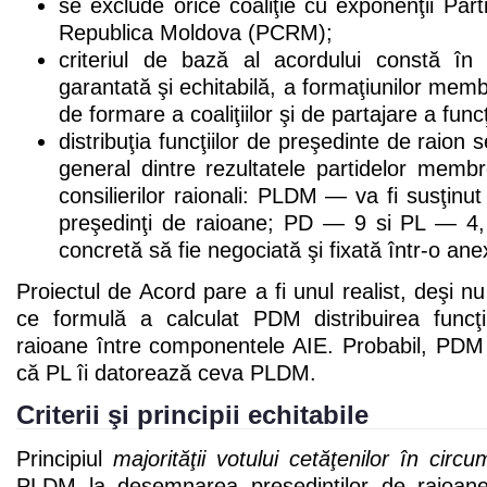
se exclude orice coaliţie cu exponenţii Part
Republica Moldova (PCRM);
criteriul de bază al acordului constă în 
garantată şi echitabilă, a formaţiunilor mem
de formare a coaliţiilor şi de partajare a func
distribuţia funcţiilor de preşedinte de raion
general dintre rezultatele partidelor membr
consilierilor raionali: PLDM — va fi susţin
preşedinţi de raioane; PD — 9 si PL — 4, 
concretă să fie negociată şi fixată într-o ane
Proiectul de Acord pare a fi unul realist, deşi n
ce formulă a calculat PDM distribuirea funcţi
raioane între componentele AIE. Probabil, PDM a
că PL îi datorează ceva PLDM.
Criterii şi principii echitabile
Principiul
majorităţii votului cetăţenilor în circum
PLDM la desemnarea preşedinţilor de raioane,