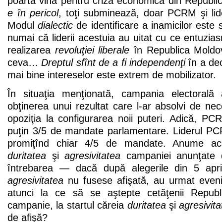
poartă vina pentru criza economică din Republ
e în pericol
, toţi subminează, doar PCRM şi lid
Modul
dialectic
de identificare a inamicilor este
numai că liderii acestuia au uitat cu ce entuzi
realizarea
revoluţiei liberale
în Republica Moldova
ceva…
Dreptul sfînt de a fi independenţi
în a dec
mai bine intereselor este extrem de mobilizator.
În situaţia menţionată, campania electoral
obţinerea unui rezultat care l-ar absolvi de nec
opoziţia la configurarea noii puteri. Adică, P
puţin 3/5 de mandate parlamentare. Liderul PC
promiţînd chiar 4/5 de mandate. Anume ac
duritatea
şi
agresivitatea
campaniei anunţate 
întrebarea — dacă după alegerile din 5 apri
agresivitatea
nu fusese afişată, au urmat evenim
atunci la ce să se aştepte cetăţenii Repub
campanie, la startul căreia
duritatea
şi
agresivit
de afişă?