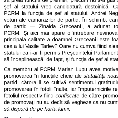
şef al statului vreo candidatură destoinică. 
PCRM la funcţia de şef al statului, Andrei Ne
voturi ale camarazilor de partid. În schimb, c
de partid — Zinaida Greceanîi, a adunat toat
PCRM. Şi aici mai apare o întrebare nevino
principala calitate a doamnei Greceanîi este f
cea a lui Vasile Tarlev? Oare nu cumva fiind alea
statului ea i-ar fi permis Preşedintelui Parlament
să îndeplinească, de fapt, şi funcţia de şef al sta
Ca membru al PCRM Marian Lupu avea motive 
promovarea în funcţiile cheie ale
statalităţii noa
partid, cărora li se cultivă sentimentul gratitud
promovarea în fotolii înalte, iar împuternicirile r
fotoliul respectiv fiind
confiscate
de către promoto
de promovaţi nu au decît să vegheze ca nu cu
să dispară de pe harta lumii
.