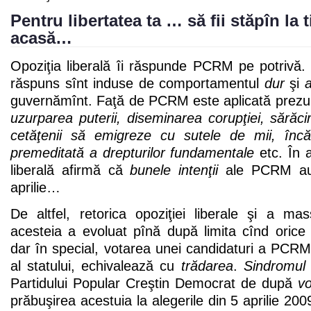
Pentru libertatea ta … să fii stăpîn la 
acasă…
Opoziţia liberală îi răspunde PCRM pe potrivă.
răspuns sînt induse de comportamentul
dur
şi
a
guvernămînt. Faţă de PCRM este aplicată prezum
uzurparea puterii, diseminarea corupţiei, sărăcir
cetăţenii să emigreze cu sutele de mii, încă
premeditată a drepturilor fundamentale
etc. În a
liberală afirmă că
bunele intenţii
ale PCRM au 
aprilie…
De altfel, retorica opoziţiei liberale şi a ma
acesteia a evoluat pînă după limita cînd oric
dar în special, votarea unei candidaturi a PCRM
al statului, echivalează cu
trădarea
.
Sindromu
Partidului Popular Creştin Democrat de după
vo
prăbuşirea acestuia la alegerile din 5 aprilie 200