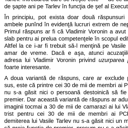
de şapte ani pe Tarlev în funcţia de şef al Execut
În principiu, pot exista doar două răspunsuri 
ambele punînd în evidenţă lucruri extrem de n
Primul răspuns ar fi că Vladimir Voronin a avu
slab pentru ai prelua competenţele în scopul edif
Altfel la ce i-ar fi trebuit să-l menţină pe Vasile
amar de vreme. Dacă e aşa, atunci acuzaţiile 
adresa lui Vladimir Voronin privind
uzurparea p
foarte interesante.
A doua variantă de răspuns, care ar exclude
sus, este că printre cei 30 de mii de membri ai
nu s-a găsit nici o persoană destoinică să fie
premier. Dar această variantă de răspuns ar ad
imaginii tocmai a 30 de mii de camarazi ai lui Vl
trist pentru cei 30 de mii de membri ai P
demiterea lui Vasile Tarlev nu s-a găsit nici 
să preia funcţia de premier, precum nu s-a găsit 