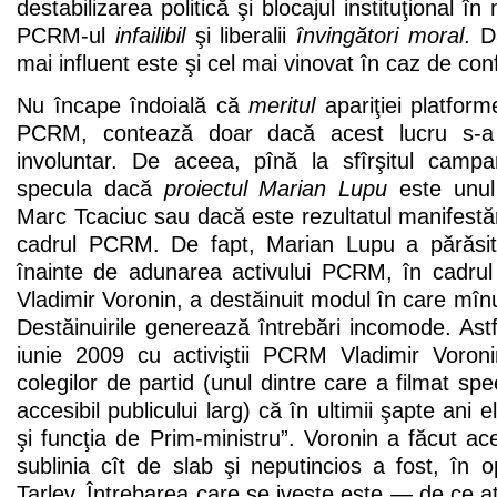
destabilizarea politică şi blocajul instituţional î
PCRM-ul
infailibil
şi liberalii
învingători moral
. D
mai influent este şi cel mai vinovat în caz de con
Nu încape îndoială că
meritul
apariţiei platforme
PCRM, contează doar dacă acest lucru s-a 
involuntar. De aceea, pînă la sfîrşitul campa
specula dacă
proiectul Marian Lupu
este unul h
Marc Tcaciuc sau dacă este rezultatul manifestări
cadrul PCRM. De fapt, Marian Lupu a părăsi
înainte de adunarea activului PCRM, în cadrul
Vladimir Voronin, a destăinuit modul în care mîn
Destăinuirile generează întrebări incomode. Astfe
iunie 2009 cu activiştii PCRM Vladimir Voron
colegilor de partid (unul dintre care a filmat sp
accesibil publicului larg) că în ultimii şapte ani el
şi funcţia de Prim-ministru”. Voronin a făcut ace
sublinia cît de slab şi neputincios a fost, în op
Tarlev. Întrebarea care se iveşte este — de ce at