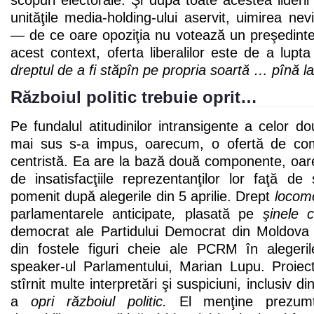
scopuri electorale. Şi după toate acestea lideri
unităţile media-holding-ului aservit, uimirea nev
— de ce oare opoziţia nu votează un preşedin
acest context, oferta liberalilor este de a lupt
dreptul de a fi stăpîn pe propria soartă … pînă la
Războiul politic trebuie oprit…
Pe fundalul atitudinilor intransigente a celor d
mai sus s-a impus, oarecum, o ofertă de co
centristă. Ea are la bază două componente, oar
de insatisfacţiile reprezentanţilor lor faţă de
pomenit după alegerile din 5 aprilie. Drept
locomo
parlamentarele anticipate
,
plasată pe
şinele 
democrat ale Partidului Democrat din Moldova
din fostele figuri cheie ale PCRM în aleger
speaker-ul Parlamentului, Marian Lupu. Proiec
stîrnit multe interpretări şi suspiciuni, inclusiv 
a
opri războiul politic.
El menţine prezumţi