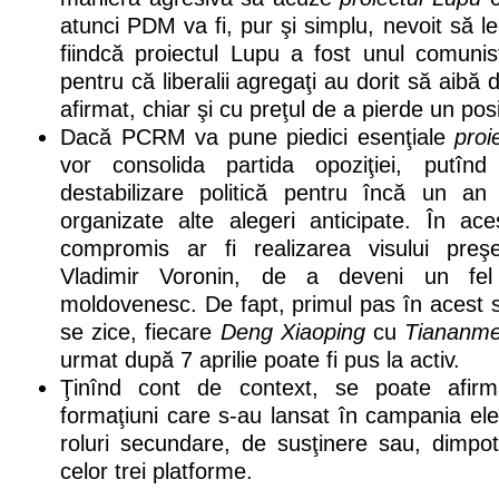
atunci PDM va fi, pur şi simplu, nevoit să l
fiindcă proiectul Lupu a fost unul comunist
pentru că liberalii agregaţi au dorit să aibă
afirmat, chiar şi cu preţul de a pierde un posib
Dacă PCRM va pune piedici esenţiale
proi
vor consolida partida opoziţiei, putîn
destabilizare politică pentru încă un an
organizate alte alegeri anticipate. În ac
compromis ar fi realizarea visului preşed
Vladimir Voronin, de a deveni un f
moldovenesc. De fapt, primul pas în acest 
se zice, fiecare
Deng Xiaoping
cu
Tiananme
urmat după 7 aprilie poate fi pus la activ.
Ţinînd cont de context, se poate afirm
formaţiuni care s-au lansat în campania el
roluri secundare, de susţinere sau, dimpo
celor trei platforme.