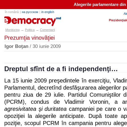
Alegerile parlamentare din
în română
|
на русском
|
in english
Al
e-democracy.md
Prezidenţial
→
→
Monitoring
Politica
Comentarii
Prezumţia vinovăţiei
Igor Boţan
/ 30 iunie 2009
Dreptul sfînt de a fi independenţi…
La 15 iunie 2009 preşedintele în exerciţiu, Vladi
Parlamentul, decretînd desfăşurarea alegerilor p
pentru ziua de 29 iulie. Partidul Comuniştilor
(PCRM), condus de Vladimir Voronin, a an
agresivitatea şi duritatea
campaniei pe care o v
opoziţiei la alegerile anticipate. După toate ap
poziţie, scopul PCRM în campania pentru aleger