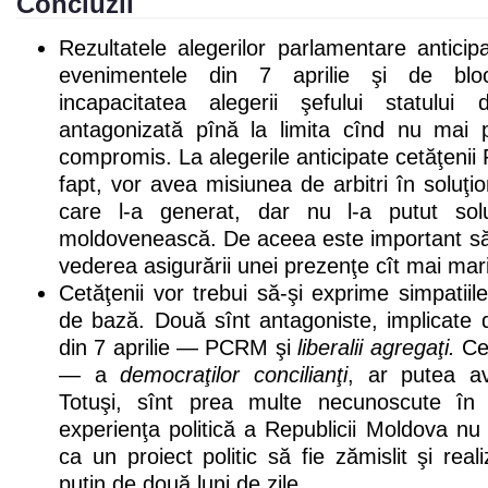
Concluzii
Rezultatele alegerilor parlamentare antici
evenimentele din 7 aprilie şi de bloca
incapacitatea alegerii şefului statului
antagonizată pînă la limita cînd nu mai 
compromis. La alegerile anticipate cetăţenii
fapt, vor avea misiunea de arbitri în soluţi
care l-a generat, dar nu l-a putut soluţ
moldovenească. De aceea este important să 
vederea asigurării unei prezenţe cît mai mari
Cetăţenii vor trebui să-şi exprime simpatiil
de bază. Două sînt antagoniste, implicate 
din 7 aprilie — PCRM şi
liberalii agregaţi.
Cea
— a
democraţilor concilianţi
, ar putea av
Totuşi, sînt prea multe necunoscute în p
experienţa politică a Republicii Moldova n
ca un proiect politic să fie zămislit şi rea
puţin de două luni de zile.