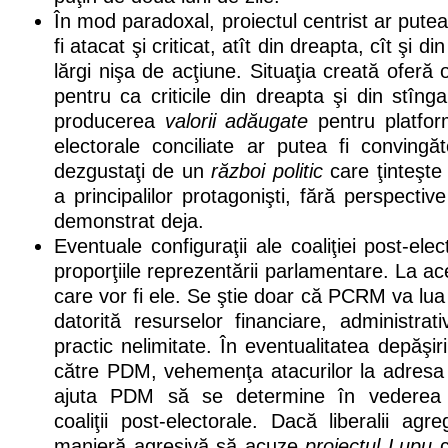
În mod paradoxal, proiectul centrist ar put
fi atacat şi criticat, atît din dreapta, cît şi di
lărgi nişa de acţiune. Situaţia creată oferă o
pentru ca criticile din dreapta şi din stîn
producerea
valorii adăugate
pentru platform
electorale conciliate ar putea fi convingă
dezgustaţi de un
război politic
care ţinteşte
a principalilor protagonişti, fără perspecti
demonstrat deja.
Eventuale configuraţii ale coaliţiei post-el
proporţiile reprezentării parlamentare. La a
care vor fi ele. Se ştie doar că PCRM va lu
datorită resurselor financiare, administrat
practic nelimitate. În eventualitatea depăşiri
către PDM, vehemenţa atacurilor la adresa p
ajuta PDM să se determine în vederea f
coaliţii post-electorale. Dacă liberalii agr
manieră agresivă să acuze
proiectul Lupu
c