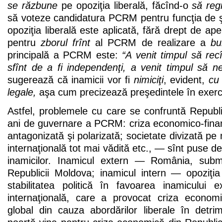
se răzbune
pe opoziţia liberală, făcînd-o
să reg
să voteze candidatura PCRM pentru funcţia de şe
opoziţia liberală este aplicată, fără drept de ape
pentru
zborul frînt
al PCRM de realizare a
bu
principală a PCRM este:
“A venit timpul să rec
sfînt de a fi independenţi, a venit timpul să n
sugerează că inamicii vor fi
nimiciţi
, evident,
cu
legale,
aşa cum precizează preşedintele în exerci
Astfel, problemele cu care se confruntă Repub
ani de guvernare a PCRM: criza economico-financ
antagonizată şi polarizată; societate divizată pe mu
internaţională tot mai vădită etc., — sînt puse 
inamicilor. Inamicul extern — România, sub
Republicii Moldova; inamicul intern — opoziţia
stabilitatea politică în favoarea inamicului 
internaţională, care a provocat criza economic
global din cauza abordărilor liberale în detri