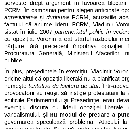
serveşte drept argument în favoarea blocării o
PCRM. În campania pentru alegeri anticipate opo
agresivitatea
şi
duritatea
PCRM, acuzaţiile aces
faptului că anume liderul PCRM, Vladimir Voron
sistat în iulie 2007
parteneriatul politic în vede
cu opoziţia. Voronin a dat startul războiului me
hărţuire fără precedent împotriva opoziţiei,
Procuratura Generală, Ministerul Afacerilor Inte
publice.
În plus, preşedintele în exerciţiu, Vladimir Voron
oricine altul că opoziţia liberală nu a planificat 
numeşte
tentativă de lovitură de stat
. Într-adevă
provocatorii au reuşit să instige protestatarii la
edificiile Parlamentului şi Preşedinţiei erau dev
exerciţiu discuta cu liderii opoziţiei libera
vandalismului,
şi nu modul de predare a pute
guvernarea speculează problema “Atacului la