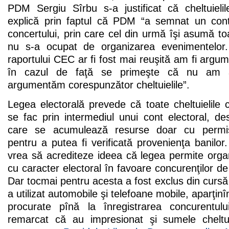
PDM Sergiu Sîrbu s-a justificat că cheltuiel
explică prin faptul că PDM “a semnat un cont
concertului, prin care cel din urmă îşi asumă t
nu s-a ocupat de organizarea evenimentelor.
raportului CEC ar fi fost mai reuşită am fi argume
în cazul de faţă se primeşte că nu am av
argumentăm corespunzător cheltuielile”.
Legea electorală prevede că toate cheltuielile co
se fac prin intermediul unui cont electoral, de
care se acumulează resurse doar cu permisi
pentru a putea fi verificată provenienţa banil
vrea să acrediteze ideea că legea permite organ
cu caracter electoral în favoare concurenţilor de
Dar tocmai pentru acesta a fost exclus din cursă 
a utilizat automobile şi telefoane mobile, aparţinî
procurate pînă la înregistrarea concurentulu
remarcat că au impresionat şi sumele cheltui