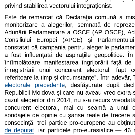
privind stabilirea vectorului integraţionist.
Este de remarcat că Declaraţia comună a misiu
monitorizare a alegerilor, semnată de reprez
Adunării Parlamentare a OSCE (AP OSCE), Adu
Consiliului Europei (APCE) şi Parlamentul
constatat că campania pentru alegerile parlame
a fost influenţată de aspiraţiile geopolitice. 
întîmplătoare manifestarea îngrijorării faţă de 
înregistrării unui concurent electoral, fapt c
referitoare la timp şi circumstanţe”. Într-adevăr,
electorale precedente
, desfăşurate după decl
Republicii Moldova şi care nu aveau vreo extra-
cazul alegerilor din 2014, nu s-a recurs vreodată
concurent electoral, mai cu seamă a unui c
sondajele de opinie cu şanse reale de trecere a 
consecinţă, trei partide pro-europene au obţin
de deputat
, iar partidele pro-eurasiatice — 46