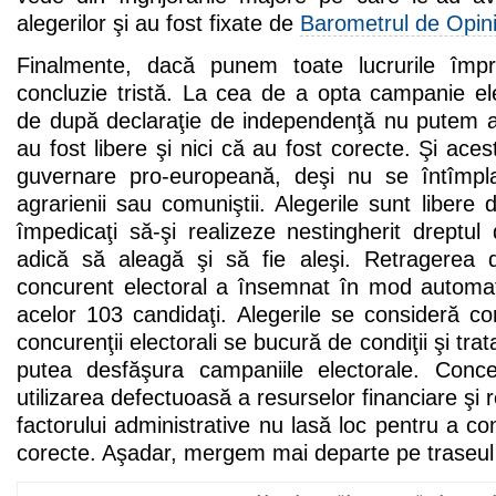
alegerilor şi au fost fixate de
Barometrul de Opini
Finalmente, dacă punem toate lucrurile împ
concluzie tristă. La cea de a opta campanie el
de după declaraţie de independenţă nu putem af
au fost libere şi nici că au fost corecte. Şi ace
guvernare pro-europeană, deşi nu se întîmp
agrarienii sau comuniştii. Alegerile sunt libere 
împedicaţi să-şi realizeze nestingherit dreptul 
adică să aleagă şi să fie aleşi. Retragerea 
concurent electoral a însemnat în mod automat 
acelor 103 candidaţi. Alegerile se consideră cor
concurenţii electorali se bucură de condiţii şi tra
putea desfăşura campaniile electorale. Conc
utilizarea defectuoasă a resurselor financiare şi r
factorului administrative nu lasă loc pentru a co
corecte. Aşadar, mergem mai departe pe traseul 