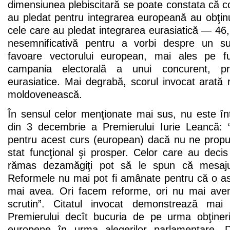
dimensiunea plebiscitară se poate constata că con
au pledat pentru integrarea europeană au obţinu
cele care au pledat integrarea eurasiatică — 46
nesemnificativă pentru a vorbi despre un su
favoare vectorului european, mai ales pe fun
campania electorală a unui concurent, pro
eurasiatice. Mai degrabă, scorul invocat arată 
moldovenească.
În sensul celor menţionate mai sus, nu este în
din 3 decembrie a Premierului Iurie Leancă: “
pentru acest curs (european) dacă nu ne prop
stat funcţional şi prosper. Celor care au deci
rămas dezamăgiţi pot să le spun că mesajul
Reformele nu mai pot fi amânate pentru că o a
mai avea. Ori facem reforme, ori nu mai ave
scrutin”. Citatul invocat demonstrează mai 
Premierului decît bucuria de pe urma obţinerii
europene în urma alegerilor parlamentare. 