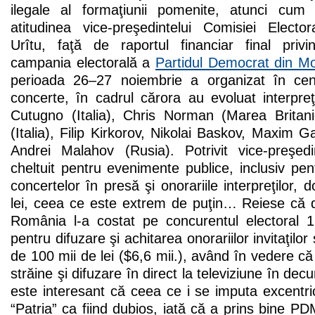
ilegale al formaţiunii pomenite, atunci cum
atitudinea vice-preşedintelui Comisiei Electo
Urîtu, faţă de raportul financiar final privin
campania electorală a
Partidul Democrat din M
perioada 26–27 noiembrie a organizat în cent
concerte, în cadrul cărora au evoluat interpr
Cutugno (Italia), Chris Norman (Marea Britan
(Italia), Filip Kirkorov, Nikolai Baskov, Maxim G
Andrei Malahov (Rusia). Potrivit vice-preş
cheltuit pentru evenimente publice, inclusiv pen
concertelor în presă şi onorariile interpreţilor,
lei, ceea ce este extrem de puţin… Reiese că
România l-a costat pe concurentul electoral 1 
pentru difuzare şi achitarea onorariilor invitaţilor
de 100 mii de lei ($6,6 mii.), având în vedere că
străine şi difuzare în direct la televiziune în dec
este interesant că ceea ce i se imputa excentricu
“Patria” ca fiind dubios, iată că a prins bine PD