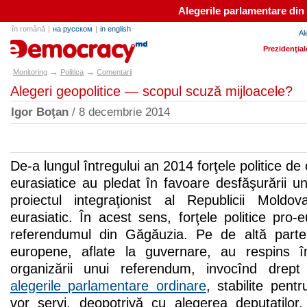
Alegerile parlamentare din
în română
|
на русском
|
in english
Al
e-democracy.md
Prezidenţial
→
→
Monitoring
Politica
Comentarii
Alegeri geopolitice — scopul scuză mijloacele?
Igor Boţan
/ 8 decembrie 2014
De-a lungul întregului an 2014 forţele politice de 
eurasiatice au pledat în favoare desfăşurării u
proiectul integraţionist al Republicii Mol
eurasiatic. În acest sens, forţele politice pro-e
referendumul din Găgăuzia. Pe de altă parte, 
europene, aflate la guvernare, au respins 
organizării unui referendum, invocînd drep
alegerile parlamentare ordinare
, stabilite pen
vor servi, deopotrivă cu alegerea deputaţilor