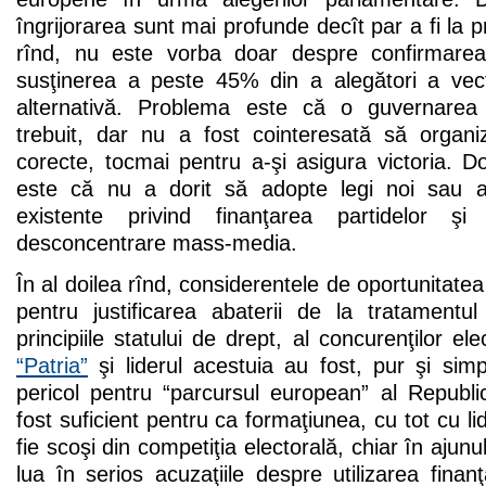
îngrijorarea sunt mai profunde decît par a fi la 
rînd, nu este vorba doar despre confirmarea di
susţinerea a peste 45% din a alegători a vecto
alternativă. Problema este că o guvernarea
trebuit, dar nu a fost cointeresată să organiz
corecte, tocmai pentru a-şi asigura victoria. 
este că nu a dorit să adopte legi noi sau 
existente privind finanţarea partidelor şi
desconcentrare mass-media.
În al doilea rînd, considerentele de oportunitatea 
pentru justificarea abaterii de la tratamentu
principiile statului de drept, al concurenţilor ele
“Patria”
şi liderul acestuia au fost, pur şi simpl
pericol pentru “parcursul european” al Republi
fost suficient pentru ca formaţiunea, cu tot cu li
fie scoşi din competiţia electorală, chiar în ajunu
lua în serios acuzaţiile despre utilizarea finanţ