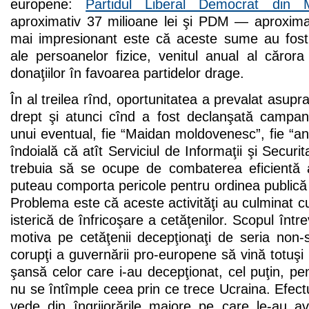
europene:
Partidul Liberal Democrat din 
aproximativ 37 milioane lei şi PDM — aproximat
mai impresionant este că aceste sume au fost
ale persoanelor fizice, venitul anual al căro
donaţiilor în favoarea partidelor drage.
În al treilea rînd, oportunitatea a prevalat asupra 
drept şi atunci cînd a fost declanşată campani
unui eventual, fie “Maidan moldovenesc”, fie “a
îndoială că atît Serviciul de Informaţii şi Securita
trebuia să se ocupe de combaterea eficientă a 
puteau comporta pericole pentru ordinea publică ş
Problema este că aceste activităţi au culminat
isterică de înfricoşare a cetăţenilor. Scopul între
motiva pe cetăţenii decepţionaţi de seria non-
corupţi a guvernării pro-europene să vină totuşi 
şansă celor care i-au decepţionat, cel puţin, p
nu se întîmple ceea prin ce trece Ucraina. Efect
vede din îngrijorările majore pe care le-au av