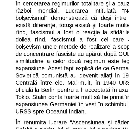
în cercetarea regimurilor totalitare şi a cauz
război mondial. Lucrarea intitulată “Naţ
bolşevismul” demonstrează că deşi între
există diferenţe, totuşi există şi foarte multe
rînd, fascismul a fost o reacţie la sfidări
doilea rînd, fascismul a fost cel care
bolşevism unele metode de realizare a scop
de concentrare fasciste au apărut după GUL
similitudine a celor două regimuri este le
expansiune. Acest fapt explică de ce Germa
Sovietică comunistă au devenit aliaţi în 1
Centrală între ele. Mai mult, în 1940 U
oficială la Berlin pentru a fi acceptată în ax
Tokio. Stalin conta foarte mult să fie primit 
expansiunea Germaniei în vest în schimbul 
URSS spre Oceanul Indian.
În renumita lucrare “Ascensiunea şi cădere