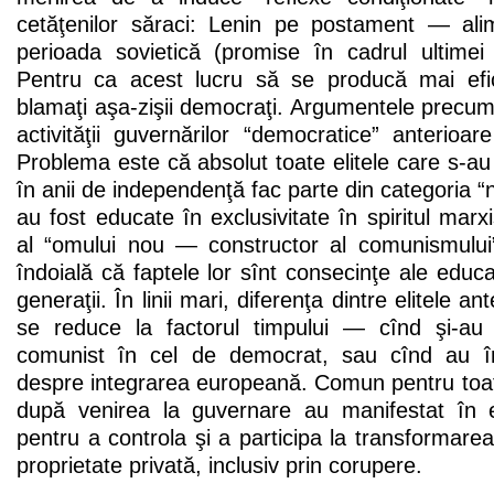
cetăţenilor săraci: Lenin pe postament — alim
perioada sovietică (promise în cadrul ultimei 
Pentru ca acest lucru să se producă mai efici
blamaţi aşa-zişii democraţi. Argumentele precum
activităţii guvernărilor “democratice” anterioare
Problema este că absolut toate elitele care s-au
în anii de independenţă fac parte din categoria “ne
au fost educate în exclusivitate în spiritul marxis
al “omului nou — constructor al comunismului
îndoială că faptele lor sînt consecinţe ale educa
generaţii. În linii mari, diferenţa dintre elitele an
se reduce la factorul timpului — cînd şi-au 
comunist în cel de democrat, sau cînd au î
despre integrarea europeană. Comun pentru toat
după venirea la guvernare au manifestat în 
pentru a controla şi a participa la transformarea 
proprietate privată, inclusiv prin corupere.