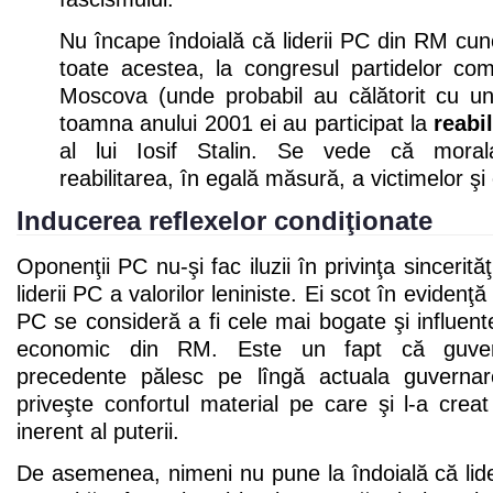
Nu încape îndoială că liderii PC din RM cun
toate acestea, la congresul partidelor co
Moscova (unde probabil au călătorit cu un
toamna anului 2001 ei au participat la
reabi
al lui Iosif Stalin. Se vede că mora
reabilitarea, în egală măsură, a victimelor şi 
Inducerea reflexelor condiţionate
Oponenţii PC nu-şi fac iluzii în privinţa sincerităţ
liderii PC a valorilor leniniste. Ei scot în evidenţă f
PC se consideră a fi cele mai bogate şi influen
economic din RM. Este un fapt că guvernă
precedente pălesc pe lîngă actuala guvern
priveşte confortul material pe care şi l-a creat 
inerent al puterii.
De asemenea, nimeni nu pune la îndoială că lider