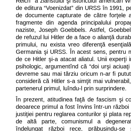
Reich” a ziaristului şi istoricului american W
de editura “Voenizdat” din URSS în 1991, pe 
de documente capturate de către forţele al
fragmente din agenda principalului propa
naziste, Joseph Goebbels. Astfel, Goebbe
de refuzul lui Hitler de a face o alianţă dura
primului, nu exista vreo diferenţă esenţială
Germania şi URSS. În acest sens, pentru 
de ce Hitler şi-a atacat aliatul. Unii experţi
psihologic, argumentînd că “doi urşi aciuaţi
devreme sau mai tărziu oricum n-ar fi putut
consideră că Hitler s-a simţit mai vulnerabil
partenerul primul, luîndu-l prin surprindere.
În prezent, atitudinea faţă de fascism şi c
deoarece primul a fost învins într-un război “
justiţiei pentru reglarea conturilor şi plata re
de altă parte, comunismul a degenera
îndelungat război rece, prăbuşindu-se 