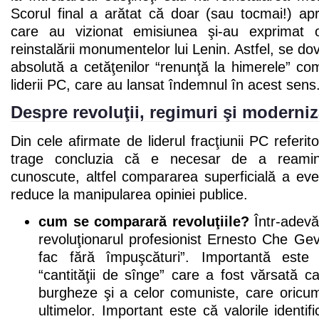
Scorul final a arătat că doar (sau tocmai!) ap
care au vizionat emisiunea şi-au exprimat 
reinstalării monumentelor lui Lenin. Astfel, se d
absolută a cetăţenilor “renunţă la himerele” co
liderii PC, care au lansat îndemnul în acest sens
Despre revoluţii, regimuri şi moderniz
Din cele afirmate de liderul fracţiunii PC referito
trage concluzia că e necesar de a reaminti
cunoscute, altfel compararea superficială a eve
reduce la manipularea opiniei publice.
cum se comparară revoluţiile?
Într-adevă
revoluţionarul profesionist Ernesto Che Geva
fac fără împuşcături”. Importantă este
“cantităţii de sînge” care a fost vărsată ca
burgheze şi a celor comuniste, care oricu
ultimelor. Important este că valorile identi