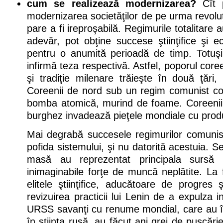
cum se realizează modernizarea?
Cît p
modernizarea societăţilor de pe urma revoluţ
pare a fi ireproşabilă. Regimurile totalitare 
adevăr, pot obţine succese ştiinţifice şi 
pentru o anumită perioadă de timp. Totuş
infirmă teza respectivă. Astfel, poporul cor
şi tradiţie milenare trăieşte în două ţări, 
Coreenii de nord sub un regim comunist co
bomba atomică, murind de foame. Coreenii
burghez invadează pieţele mondiale cu prod
Mai degrabă succesele regimurilor comunist
pofida sistemului, şi nu datorită acestuia. Se
masă au reprezentat principala sursă
inimaginabile forţe de muncă neplătite. La 
elitele ştiinţifice, aducătoare de progres
revizuirea practicii lui Lenin de a expulza in
URSS savanţi cu renume mondial, care au în
în ştiinţa rusă, au făcut ani grei de puşcărie