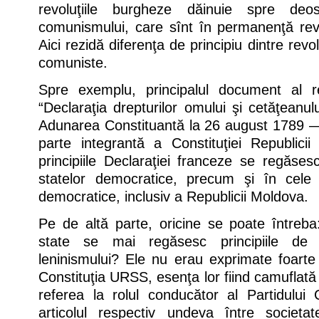
revoluţiile burgheze dăinuie spre de
comunismului, care sînt în permanenţă reviz
Aici rezidă diferenţa de principiu dintre revo
comuniste.
Spre exemplu, principalul document al r
“Declaraţia drepturilor omului şi cetăţeanul
Adunarea Constituantă la 26 august 1789 —
parte integrantă a Constituţiei Republici
principiile Declaraţiei franceze se regăsesc
statelor democratice, precum şi în cele 
democratice, inclusiv a Republicii Moldova.
Pe de altă parte, oricine se poate întreba: 
state se mai regăsesc principiile de
leninismului? Ele nu erau exprimate foarte 
Constituţia URSS, esenţa lor fiind camuflată 
referea la rolul conducător al Partidului 
articolul respectiv undeva între societ