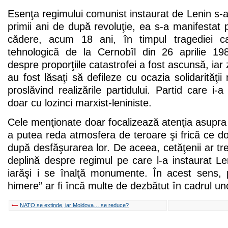
Esenţa regimului comunist instaurat de Lenin s-
primii ani de după revoluţie, ea s-a manifestat p
cădere, acum 18 ani, în timpul tragediei c
tehnologică de la Cernobîl din 26 aprilie 198
despre proporţiile catastrofei a fost ascunsă, iar 
au fost lăsaţi să defileze cu ocazia solidarităţii
proslăvind realizările partidului. Partid care i-a 
doar cu lozinci marxist-leniniste.
Cele menţionate doar focalizează atenţia asupr
a putea reda atmosfera de teroare şi frică ce d
după desfăşurarea lor. De aceea, cetăţenii ar tre
deplină despre regimul pe care l-a instaurat Le
iarăşi i se înalţă monumente. În acest sens, 
himere” ar fi încă multe de dezbătut în cadrul un
NATO se extinde, iar Moldova… se reduce?