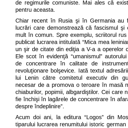
de regimurile comuniste. Mai ales că exi
pentru aceasta.
Chiar recent în Rusia şi în Germania au f
lucrări care demonstrează că fascismul şi
mult în comun. Spre exemplu, scriitorul rus
publicat lucrarea intitulată “Mica mea lenini
un şir de citate din ediţia a V-a a operelor 
Ele scot în evidenţă “umanismul” autorului id
de concentrare în calitate de instrument a
revoluţionare bolşevice. Iată textul adresăr
lui Lenin către comitetul executiv din g
necesar de a promova o teroare în masă n
chiaburilor, popimii, albgardiştilor. Cei care
fie închişi în lagărele de concentrare în afar
despre îndeplinire”.
Acum doi ani, la editura “Logos” din Mo
tiparului lucrarea renumitului istoric german 