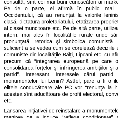
consultă, sînt cei mai buni cunoscători ai market
Pe de o parte, ei afirmă în public, mai a
Occidentului, că au renunţat la valorile lenin
clasă, dictatura proletariatului, etatizarea proprie
al clasei muncitoare etc. Pe de altă parte, utiliz
intern, mai ales în localităţile rurale unde s
pronunţată, retorica şi simbolica comunistă.
suficient a se vedea cum se corelează deciziile a
comuniste din localităţile Bălţi, Lipcani etc. cu afi
precum că “integrarea europeană pe care 
consolidarea forţelor şi înfrîngerea ambiţiilor şi
partid”. Interesant, interesele cărui partid 
monumentelor lui Lenin? Astfel, pare a fi o i
elitele conducătoare ale PC vor “renunţa la hi
acestea sînt aducătoare de profit electoral, conver
etc.
Lansarea iniţiativei de reinstalare a monumentelo
menirea de a induce “reflexe condiţionate” m