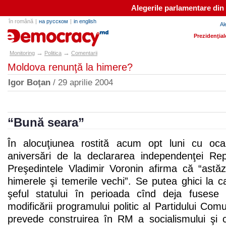
Alegerile parlamentare din
în română
|
на русском
|
in english
Al
e-democracy.md
Prezidenţial
→
→
Monitoring
Politica
Comentarii
Moldova renunţă la himere?
Igor Boţan
/ 29 aprilie 2004
“Bună seara”
În alocuţiunea rostită acum opt luni cu oc
aniversări de la declararea independenţei Re
Preşedintele Vladimir Voronin afirma că “astă
himerele şi temerile vechi”. Se putea ghici la 
şeful statului în perioada cînd deja fusese 
modificării programului politic al Partidului Com
prevede construirea în RM a socialismului şi