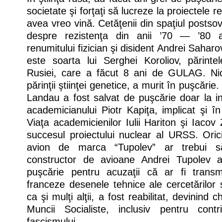
societate şi forţaţi să lucreze la proiectele r
avea vreo vină. Cetăţenii din spaţiul postso
despre rezistenţa din anii ’70 — ’80 a
renumitului fizician şi disident Andrei Sahar
este soarta lui Serghei Koroliov, părinte
Rusiei, care a făcut 8 ani de GULAG. Nico
părinţii ştiinţei genetice, a murit în puşcărie
Landau a fost salvat de puşcărie doar la i
academicianului Piotr Kapiţa, implicat şi î
Viaţa academicienilor Iulii Hariton şi Iacov
succesul proiectului nuclear al URSS. Oric
avion de marca “Tupolev” ar trebui s
constructor de avioane Andrei Tupolev 
puşcărie pentru acuzaţii că ar fi transmi
franceze desenele tehnice ale cercetărilor sa
ca şi mulţi alţii, a fost reabilitat, devinind c
Muncii Socialiste, inclusiv pentru contr
fascismului.