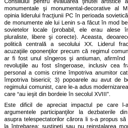
Consiliului pentru evaluarea ţinutei artistice a 
monumentale şi monumental-decorative al Mini
opinia liderului fracţiunii PC în perioada sovietic
de monumente ale lui Lenin s-a făcut în mod bene
sovietelor locale (probabil, ele erau alese 
pluraliste, libere şi corecte). Aceasta, deoare
politică centrală a secolului XX. Liderul fra
acuzaţiile oponenţilor precum că regimul comun
ar fi fost unul sîngeros şi antiuman, afirmînd
revoluţiile au fost sîngeroase, inclusiv cea 
personal a comis crime împotriva anumitor ca
împotriva bisericii; 3) popoarele au avut de 
regimului comunist, care le-a adus modernizarea
care “au ieşit din bordeie în secolul XVIII”.
Este dificil de apreciat impactul pe care l-a
argumentele participanţilor la dezbaterile din
asupra telespectatorilor cărora li s-a propus să
la întrebarea: susţineţi sau nu reinstalarea m