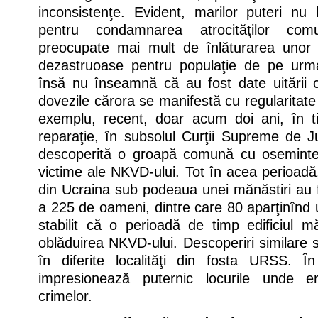
inconsistenţe. Evident, marilor puteri nu 
pentru condamnarea atrocităţilor comu
preocupate mai mult de înlăturarea unor 
dezastruoase pentru populaţie de pe urma
însă nu înseamnă că au fost date uitării 
dovezile cărora se manifestă cu regularitate
exemplu, recent, doar acum doi ani, în t
reparaţie, în subsolul Curţii Supreme de Ju
descoperită o groapă comună cu oseminte
victime ale NKVD-ului. Tot în acea perioadă,
din Ucraina sub podeaua unei mănăstiri au 
a 225 de oameni, dintre care 80 aparţinînd u
stabilit că o perioadă de timp edificiul mă
oblăduirea NKVD-ului. Descoperiri similare 
în diferite localităţi din fosta URSS. Î
impresionează puternic locurile unde 
crimelor.