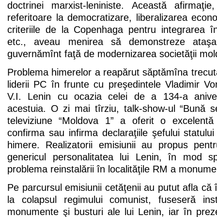
doctrinei marxist-leniniste. Această afirmaţie
referitoare la democratizare, liberalizarea eco
criteriile de la Copenhaga pentru integrarea
etc., aveau menirea să demonstreze ataşam
guvernămînt faţă de modernizarea societăţii mol
Problema himerelor a reapărut săptămîna trecută
liderii PC în frunte cu preşedintele Vladimir V
V.I. Lenin cu ocazia celei de a 134-a anive
acestuia. O zi mai tîrziu, talk-show-ul “Bună 
televiziune “Moldova 1” a oferit o excelentă 
confirma sau infirma declaraţiile şefului statulu
himere. Realizatorii emisiunii au propus pen
genericul personalitatea lui Lenin, în mod sp
problema reinstalării în localităţile RM a monumen
Pe parcursul emisiunii cetăţenii au putut afla că î
la colapsul regimului comunist, fuseseră in
monumente şi busturi ale lui Lenin, iar în pre