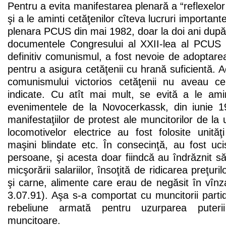
Pentru a evita manifestarea plenară a “reflexelor
şi a le aminti cetăţenilor cîteva lucruri importan
plenara PCUS din mai 1982, doar la doi ani după
documentele Congresului al XXII-lea al PCUS 
definitiv comunismul, a fost nevoie de adoptar
pentru a asigura cetăţenii cu hrană suficientă. A
comunismului victorios cetăţenii nu aveau ce
indicate. Cu atît mai mult, se evită a le amin
evenimentele de la Novocerkassk, din iunie 1
manifestaţiilor de protest ale muncitorilor de la
locomotivelor electrice au fost folosite unită
maşini blindate etc. În consecinţă, au fost uc
persoane, şi acesta doar fiindcă au îndrăznit s
micşorării salariilor, însoţită de ridicarea preţuri
şi carne, alimente care erau de negăsit în vînz
3.07.91). Aşa s-a comportat cu muncitorii parti
rebeliune armată pentru uzurparea puteri
muncitoare.