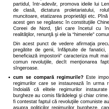
partidul, într-adevăr, promova ideile lui Len
de clasă, dictatura proletariatului, rol
muncitoare, etatizarea proprietăţii etc. Pînă
acest gen se regăsesc în constituţiile Chine
Coreei de Nord, ţări care încetul cu în
realităţilor, renunţă şi ele la “himerele” comu
Din acest punct de vedere afirmaţia precum
pregătite de genii, înfăptuite de fanatici, 
beneficiază impostorii” caracteriza mult ma
comun revoluţiile, decît menţionarea fap
sîngeroase.
cum se compară regimurile?
Este impor
regimurilor care se instaurează în urma re
îndoială că elitele regimurilor instaurate
burgheze au comis fărădelegi şi chiar crime
fi contestat faptul că revoluţiile comuniste 
asupra politicilor regimurilor burgheze, ca