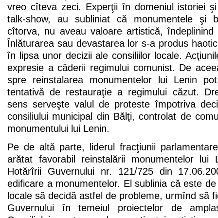
vreo cîteva zeci. Experţii în domeniul istoriei şi 
talk-show, au subliniat că monumentele şi bu
cîtorva, nu aveau valoare artistică, îndeplinind 
Înlăturarea sau devastarea lor s-a produs haotic
în lipsa unor decizii ale consiliilor locale. Acţiun
expresie a căderii regimului comunist. De aceea
spre reinstalarea monumentelor lui Lenin pot
tentativă de restauraţie a regimului căzut. D
sens serveşte valul de proteste împotriva deci
consiliului municipal din Bălţi, controlat de comu
monumentului lui Lenin.
Pe de altă parte, liderul fracţiunii parlamenta
arătat favorabil reinstalării monumentelor lui
Hotărîrii Guvernului nr. 121/725 din 17.06.
edificare a monumentelor. El sublinia că este de 
locale să decidă astfel de probleme, urmînd să fi
Guvernului în temeiul proiectelor de ampla