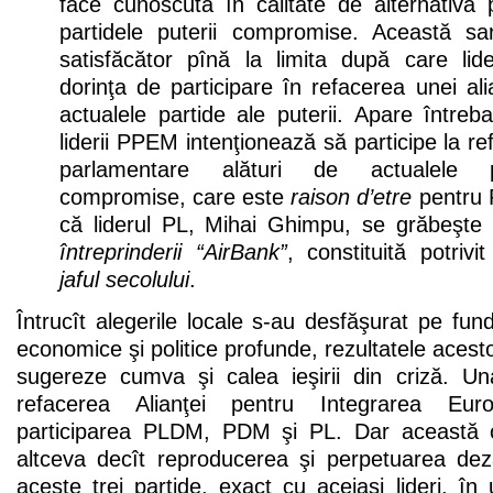
face cunoscută în calitate de alternativă
partidele puterii compromise. Această sar
satisfăcător pînă la limita după care li
dorinţa de participare în refacerea unei a
actualele partide ale puterii. Apare între
liderii PPEM intenţionează să participe la re
parlamentare alături de actualele p
compromise, care este
raison d’etre
pentru
că liderul PL, Mihai Ghimpu, se grăbeşte
întreprinderii “AirBank”
, constituită potrivi
jaful secolului
.
Întrucît alegerile locale s-au desfăşurat pe fund
economice şi politice profunde, rezultatele acesto
sugereze cumva şi calea ieşirii din criză. Un
refacerea Alianţei pentru Integrarea Eur
participarea PLDM, PDM şi PL. Dar această 
altceva decît reproducerea şi perpetuarea dez
aceste trei partide, exact cu aceiaşi lideri, în 