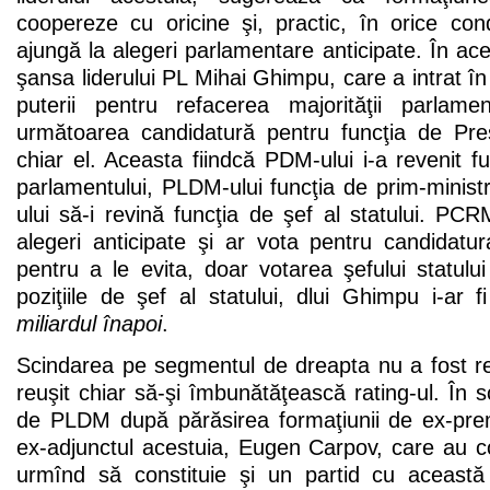
coopereze cu oricine şi, practic, în orice con
ajungă la alegeri parlamentare anticipate. În ac
şansa liderului PL Mihai Ghimpu, care a intrat în
puterii pentru refacerea majorităţii parlame
următoarea candidatură pentru funcţia de Pre
chiar el. Aceasta fiindcă PDM-ului i-a revenit f
parlamentului, PLDM-ului funcţia de prim-ministr
ului să-i revină funcţia de şef al statului. P
alegeri anticipate şi ar vota pentru candidat
pentru a le evita, doar votarea şefului statul
poziţiile de şef al statului, dlui Ghimpu i-ar
miliardul înapoi
.
Scindarea pe segmentul de dreapta nu a fost re
reuşit chiar să-şi îmbunătăţească rating-ul. În s
de PLDM după părăsirea formaţiunii de ex-prem
ex-adjunctul acestuia, Eugen Carpov, care au c
urmînd să constituie şi un partid cu aceast