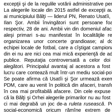
excepţii şi de la regulile votării administrative p
La alegerile locale din 2015 astfel de excepţii au
ai municipiului Bălţi — liderul PN, Renato Usatîi,
Ilan Şor. Ambii învingători sunt persoane fo
respectiv, 28 de ani. Ambii vin din domeniul afacer
aleşi primari s-au manifestat în localităţile r
organizarea unor concerte grandioase; al do
echipei locale de fotbal, care a cîştigat campiona
din ei nu are nici cea mai mică experienţă de adm
publice. Reputaţia controversată a celor do
alegători. Principalul avantaj al acestora a fost
lucru care contează mult într-un mediu social-pol
Se poate afirma că Usatîi şi Şor urmează exemp
PDM, care au venit în politică din afaceri, transfo
în cea mai profitabilă afacere. Din cele expus
că la Bălţi şi Orhei alegerile primarilor nu au fos
ci mai degrabă un joc de-a
ruleta rusească
. P
social-economică oricum rămîne extrem de