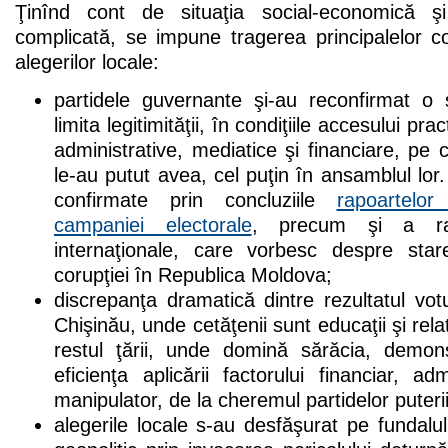
Ţinînd cont de situaţia social-economică ş
complicată, se impune tragerea principalelor c
alegerilor locale:
partidele guvernante şi-au reconfirmat o 
limita legitimităţii, în condiţiile accesului pra
administrative, mediatice şi financiare, pe 
le-au putut avea, cel puţin în ansamblul lor. 
confirmate prin concluziile
rapoartelo
campaniei electorale
, precum şi a rapoa
internaţionale, care vorbesc despre st
corupţiei în Republica Moldova;
discrepanţa dramatică dintre rezultatul votul
Chişinău, unde cetăţenii sunt educaţii şi relat
restul ţării, unde domină sărăcia, demon
eficienţa aplicării factorului financiar, ad
manipulator, de la cheremul partidelor puterii
alegerile locale s-au desfăşurat pe fundalul