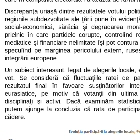
Discrepanţa uriaşă dintre rezultatele votului politic
regiunile subdezvoltate ale ţării pune în evidenţ
social-economică, sărăcia şi degradarea mora
prielnic în care partidele corupte, controlînd r
mediatice şi financiare nelimitate îşi pot contura 
speculînd pe marginea pericolului extern, rus
integrării europene.
Un subiect interesant, legat de alegerile locale, e
vot. Se consideră că fluctuaţiile ratei de par
rezultatul final în favoare susţinătorilor in
eurasiatice, pe motiv că votanţii din ultima
disciplinaţi şi activi. Dacă examinăm statistic
putem ajunge la concluzia că rata de participa
cădere.