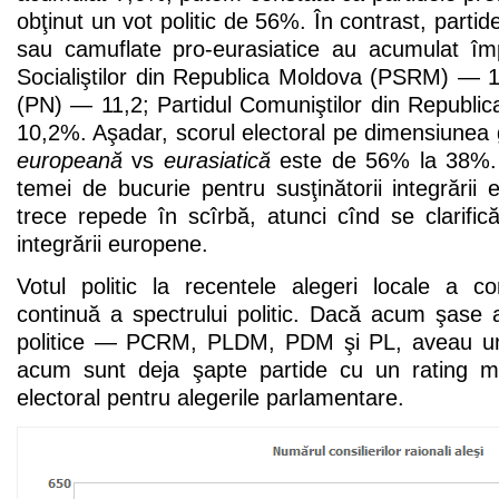
obţinut un vot politic de 56%. În contrast, partid
sau camuflate pro-eurasiatice au acumulat îm
Socialiştilor din Republica Moldova (PSRM) — 1
(PN) — 11,2; Partidul Comuniştilor din Repub
10,2%. Aşadar, scorul electoral pe dimensiunea g
europeană
vs
eurasiatică
este de 56% la 38%. 
temei de bucurie pentru susţinătorii integrării
trece repede în scîrbă, atunci cînd se clarific
integrării europene.
Votul politic la recentele alegeri locale a c
continuă a spectrului politic. Dacă acum şase 
politice — PCRM, PLDM, PDM şi PL, aveau un r
acum sunt deja şapte partide cu un rating m
electoral pentru alegerile parlamentare.