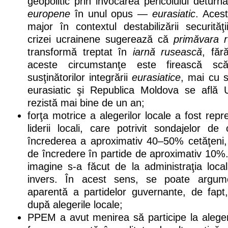
geopolitic prin invocarea pericolului deturnă
europene
în unul opus —
eurasiatic
. Aces
major în contextul destabilizării securităţi
crizei ucrainene sugerează că
primăvara 
transformă treptat în
iarnă rusească
, făr
aceste circumstanţe este firească scă
susţinătorilor integrării
eurasiatice
, mai cu s
eurasiatic şi Republica Moldova se află 
rezistă mai bine de un an;
forţa motrice a alegerilor locale a fost repr
liderii locali, care potrivit sondajelor d
încrederea a aproximativ 40–50% cetăţeni, 
de încredere în partide de aproximativ 10%.
imagine s-a făcut de la administraţia loca
invers. În acest sens, se poate argume
aparentă a partidelor guvernante, de fapt,
după alegerile locale;
PPEM a avut menirea să participe la aleger