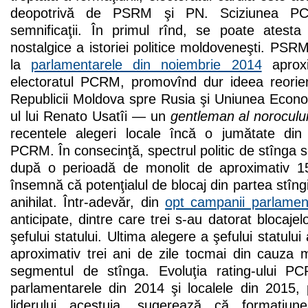
deopotrivă de PSRM şi PN. Sciziunea P
semnificaţii. În primul rînd, se poate atesta
nostalgice a istoriei politice moldoveneşti. PSR
la
parlamentarele din noiembrie 2014
aproxi
electoratul PCRM, promovînd dur ideea reorient
Republicii Moldova spre Rusia şi Uniunea Econo
ul lui Renato Usatîi — un
gentleman al noroculu
recentele alegeri locale încă o jumătate din
PCRM. În consecinţă, spectrul politic de stînga s
după o perioadă de monolit de aproximativ 15
însemnă că potenţialul de blocaj din partea stîngii
anihilat. Într-adevăr, din
opt campanii parlamen
anticipate, dintre care trei s-au datorat blocaje
şefului statului. Ultima alegere a şefului statului
aproximativ trei ani de zile tocmai din cauz
segmentul de stînga. Evoluţia rating-ului P
parlamentarele din 2014 şi localele din 2015, 
liderului acestuia, sugerează că formaţiu