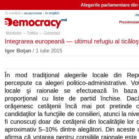
Alegerile parlamentare din
în română
|
на русском
|
in english
Al
e-democracy.md
Prezidenţial
→
→
Monitoring
Politica
Comentarii
Integrarea europeană — ultimul refugiu al ticăloş
Igor Boţan
/ 1 iulie 2015
În mod tradiţional alegerile locale din Re
percepute ca alegeri politico-administrative. Vot
locale şi raionale se efectuează în baza s
proporţional cu liste de partid închise. Dac
orăşenesc cetăţenii încă mai pot pretinde cu
candidaţilor la funcţiile de consilieri, atunci la niv
fi cunoscuţi doar de cetăţenii din localităţile lor
aproximativ 5–10% dintre alegători. Din aceste
afirma că votarea pentru consiliile raionale este