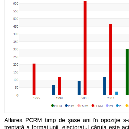
Aflarea PCRM timp de şase ani în opoziţie s-
treptată a formaţiunii, electoratul căruia este a