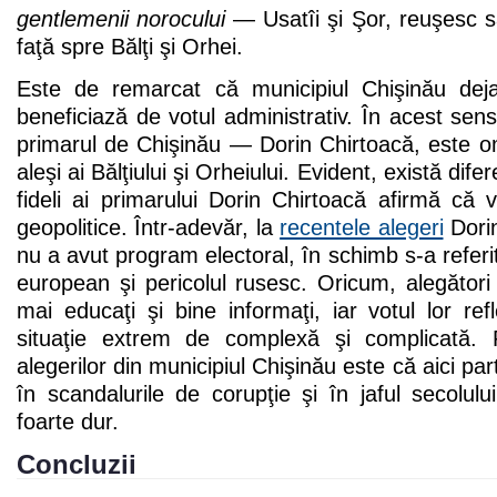
gentlemenii norocului
— Usatîi şi Şor, reuşesc s
faţă spre Bălţi şi Orhei.
Este de remarcat că municipiul Chişinău de
beneficiază de votul administrativ. În acest sens
primarul de Chişinău — Dorin Chirtoacă, este o
aleşi ai Bălţiului şi Orheiului. Evident, există dife
fideli ai primarului Dorin Chirtoacă afirmă că vi
geopolitice. Într-adevăr, la
recentele alegeri
Dorin
nu a avut program electoral, în schimb s-a referi
european şi pericolul rusesc. Oricum, alegători
mai educaţi şi bine informaţi, iar votul lor ref
situaţie extrem de complexă şi complicată. Pr
alegerilor din municipiul Chişinău este că aici part
în scandalurile de corupţie şi în jaful secolulu
foarte dur.
Concluzii