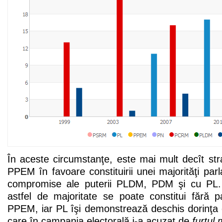
În aceste circumstanţe, este mai mult decît stra
PPEM în favoare constituirii unei majorităţi par
compromise ale puterii PLDM, PDM şi cu PL
astfel de majoritate se poate constitui fără pa
PPEM, iar PL îşi demonstrează deschis dorinţa 
care în campania electorală i-a acuzat de
furtul 