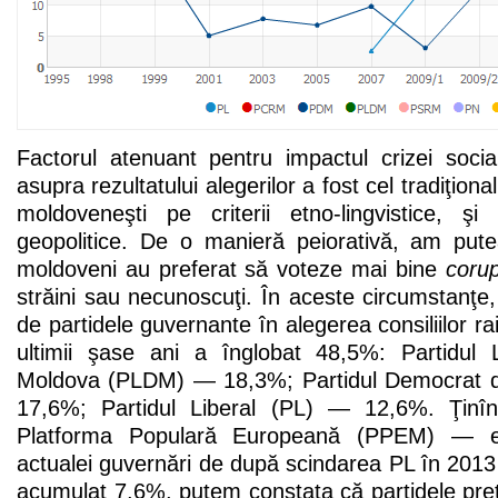
Factorul atenuant pentru impactul crizei social-
asupra rezultatului alegerilor a fost cel tradiţiona
moldoveneşti pe criterii etno-lingvistice, ş
geopolitice. De o manieră peiorativă, am pute
moldoveni au preferat să voteze mai bine
corup
străini sau necunoscuţi. În aceste circumstanţe, 
de partidele guvernante în alegerea consiliilor ra
ultimii şase ani a înglobat 48,5%: Partidul 
Moldova (PLDM) — 18,3%; Partidul Democrat 
17,6%; Partidul Liberal (PL) — 12,6%. Ţinî
Platforma Populară Europeană (PPEM) — em
actualei guvernări de după scindarea PL în 201
acumulat 7,6%, putem constata că partidele pre