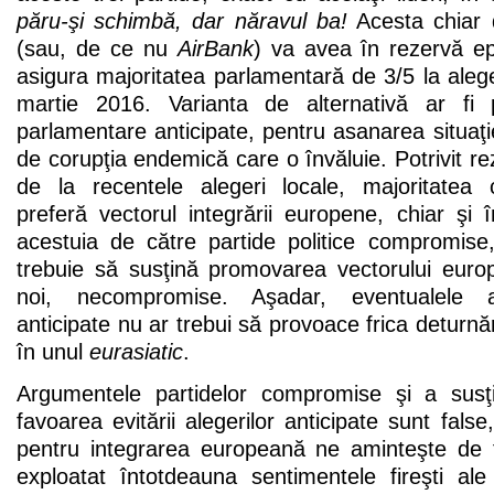
păru-şi schimbă, dar năravul ba!
Acesta chiar 
(sau, de ce nu
AirBank
) va avea în rezervă 
asigura majoritatea parlamentară de 3/5 la aleger
martie 2016. Varianta de alternativă ar fi p
parlamentare anticipate, pentru asanarea situaţie
de corupţia endemică care o învăluie. Potrivit rezu
de la recentele alegeri locale, majoritatea 
preferă vectorul integrării europene, chiar şi 
acestuia de către partide politice compromise
trebuie să susţină promovarea vectorului euro
noi, necompromise. Aşadar, eventualele a
anticipate nu ar trebui să provoace frica deturnăr
în unul
eurasiatic
.
Argumentele partidelor compromise şi a susţi
favoarea evitării alegerilor anticipate sunt false,
pentru integrarea europeană ne aminteşte de fa
exploatat întotdeauna sentimentele fireşti ale