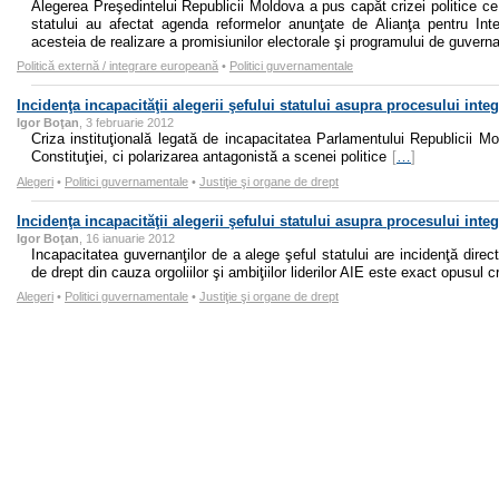
Alegerea Preşedintelui Republicii Moldova a pus capăt crizei politice ce a 
statului au afectat agenda reformelor anunţate de Alianţa pentru Int
acesteia de realizare a promisiunilor electorale şi programului de guvern
Politică externă / integrare europeană
•
Politici guvernamentale
Incidenţa incapacităţii alegerii şefului statului asupra procesului integ
Igor Boţan
, 3 februarie 2012
Criza instituţională legată de incapacitatea Parlamentului Republicii M
Constituţiei, ci polarizarea antagonistă a scenei politice
[
…
]
Alegeri
•
Politici guvernamentale
•
Justiţie şi organe de drept
Incidenţa incapacităţii alegerii şefului statului asupra procesului integ
Igor Boţan
, 16 ianuarie 2012
Incapacitatea guvernanţilor de a alege şeful statului are incidenţă direc
de drept din cauza orgoliilor şi ambiţiilor liderilor AIE este exact opusul 
Alegeri
•
Politici guvernamentale
•
Justiţie şi organe de drept