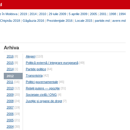
d
e în Moldova
|
2019
|
2014
|
2010
|
29 iulie 2009
|
5 aprilie 2009
|
2005
|
2001
|
1998
|
1994
Chişinău 2018
|
Găgăuzia 2016
|
Prezidenţiale 2016
|
Locale 2015
|
partide.md
|
avere.md
Arhiva
2016
[8]
Alegeri
[110]
2015
[8]
Politică externă / integrare europeană
[49]
2014
[1]
Partide politice
[64]
Transnistria
[42]
2012
2011
[16]
Politici guvernamentale
[45]
2010
[12]
Relaţii putere — opoziţie
[31]
2009
[20]
Societate civilă / ONG
[4]
2008
[24]
Justiţie şi organe de drept
[7]
2007
[19]
2006
[19]
2005
[21]
2004
[30]