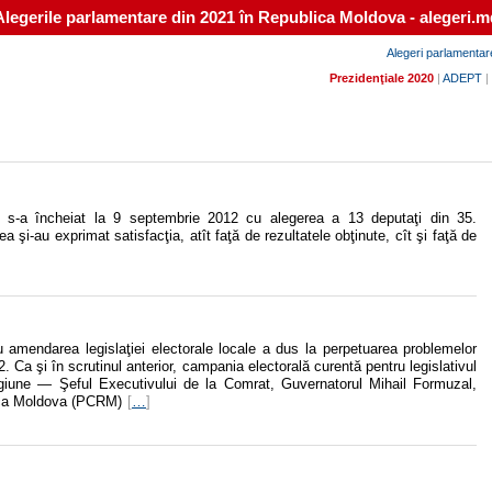
Alegerile parlamentare din 2021 în Republica Moldova - alegeri.m
Alegeri parlamentar
Prezidenţiale 2020
|
ADEPT
|
i s-a încheiat la 9 septembrie 2012 cu alegerea a 13 deputaţi din 35.
a şi-au exprimat satisfacţia, atît faţă de rezultatele obţinute, cît şi faţă de
 amendarea legislaţiei electorale locale a dus la perpetuarea problemelor
2. Ca şi în scrutinul anterior, campania electorală curentă pentru legislativul
regiune — Şeful Executivului de la Comrat, Guvernatorul Mihail Formuzal,
lica Moldova (PCRM)
[
…
]