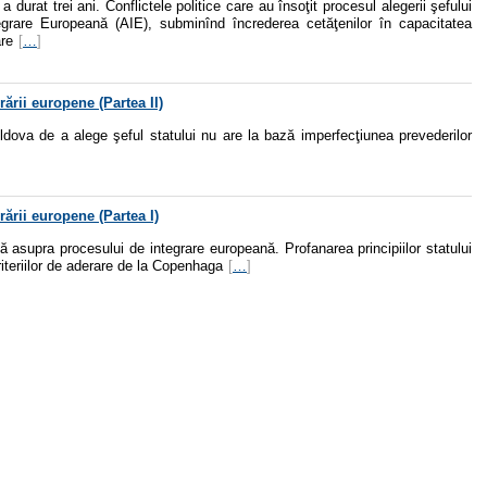
durat trei ani. Conflictele politice care au însoţit procesul alegerii şefului
egrare Europeană (AIE), subminînd încrederea cetăţenilor în capacitatea
are
[
…
]
rării europene (Partea II)
oldova de a alege şeful statului nu are la bază imperfecţiunea prevederilor
rării europene (Partea I)
tă asupra procesului de integrare europeană. Profanarea principiilor statului
criteriilor de aderare de la Copenhaga
[
…
]