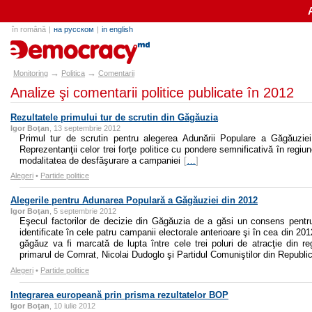
în română
|
на русском
|
in english
e-democracy.md
→
→
Monitoring
Politica
Comentarii
Analize şi comentarii politice publicate în 2012
Rezultatele primului tur de scrutin din Găgăuzia
Igor Boţan
, 13 septembrie 2012
Primul tur de scrutin pentru alegerea Adunării Populare a Găgăuzie
Reprezentanţii celor trei forţe politice cu pondere semnificativă în regiune
modalitatea de desfăşurare a campaniei
[
…
]
Alegeri
•
Partide politice
Alegerile pentru Adunarea Populară a Găgăuziei din 2012
Igor Boţan
, 5 septembrie 2012
Eşecul factorilor de decizie din Găgăuzia de a găsi un consens pentru
identificate în cele patru campanii electorale anterioare şi în cea din 201
găgăuz va fi marcată de lupta între cele trei poluri de atracţie din 
primarul de Comrat, Nicolai Dudoglo şi Partidul Comuniştilor din Repub
Alegeri
•
Partide politice
Integrarea europeană prin prisma rezultatelor BOP
Igor Boţan
, 10 iulie 2012