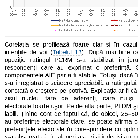
Corelaţia se profilează foarte clar şi în cazul
intenţiile de vot (
Tabelul 13
). După mai bine de
opoziţie ratingul PCRM s-a stabilizat în jur
respondenţi care au exprimat o preferinţă. Ş
componentele AIE par a fi stabile. Totuşi, dac
s-a înregistrat o scădere apreciabilă a ratingului
constată o creştere pe potrivă. Explicaţia ar fi 
zisul nucleu tare de aderenţi, care nu-şi 
electorale foarte uşor. Pe de altă parte, PLDM 
labili. Ţinînd cont de faptul că, de obicei, 25–
au preferinţe electorale clare, se poate afirma c
preferinţele electorale în corespundere cu optimi
s-a observat că în alegeri aşa zişii indecişi au m