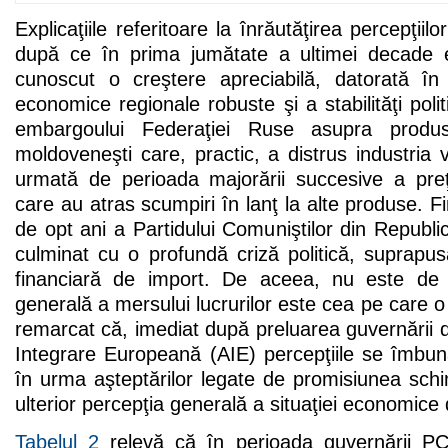
Explicaţiile referitoare la înrăutăţirea percepţiil
după ce în prima jumătate a ultimei decade
cunoscut o creştere apreciabilă, datorată în
economice regionale robuste şi a stabilităţi poli
embargoului Federaţiei Ruse asupra produse
moldoveneşti care, practic, a distrus industria v
urmată de perioada majorării succesive a preţu
care au atras scumpiri în lanţ la alte produse. 
de opt ani a Partidului Comuniştilor din Repub
culminat cu o profundă criză politică, suprap
financiară de import. De aceea, nu este de 
generală a mersului lucrurilor este cea pe care o
remarcat că, imediat după preluarea guvernării d
Integrare Europeană (AIE) percepţiile se îmbună
în urma aşteptărilor legate de promisiunea schi
ulterior percepţia generală a situaţiei economice d
Tabelul 2
relevă că în perioada guvernării PC