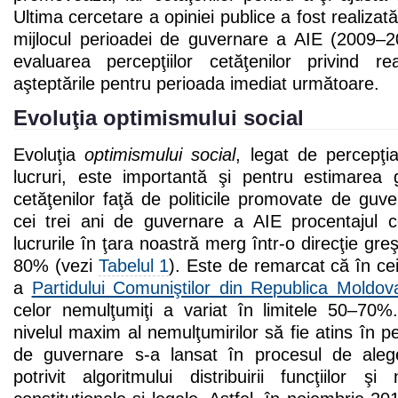
Ultima cercetare a opiniei publice a fost realizat
mijlocul perioadei de guvernare a AIE (2009–2
evaluarea percepţiilor cetăţenilor privind re
aşteptările pentru perioada imediat următoare.
Evoluţia optimismului social
Evoluţia
optimismului social
, legat de percepţi
lucruri, este importantă şi pentru estimarea 
cetăţenilor faţă de politicile promovate de guve
cei trei ani de guvernare a AIE procentajul 
lucrurile în ţara noastră merg într-o direcţie greş
80% (vezi
Tabelul 1
). Este de remarcat că în ce
a
Partidului Comuniştilor din Republica Moldov
celor nemulţumiţi a variat în limitele 50–70
nivelul maxim al nemulţumirilor să fie atins în p
de guvernare s-a lansat în procesul de alege
potrivit algoritmului distribuirii funcţiilor ş