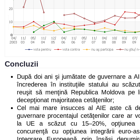
Concluzii
După doi ani şi jumătate de guvernare a AI
încrederea în instituţiile statului au scăzu
reuşit să menţină Republica Moldova pe li
decepţionat majoritatea cetăţenilor;
Cel mai mare insucces al AIE aste că de 
guvernare procentajul cetăţenilor care ar 
la UE a scăzut cu 15–20%, opţiunea re
concurenţă cu opţiunea integrării euro-asi
Integrare Europeană prin însăşi denumir