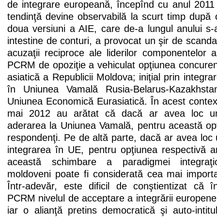
de integrare europeană, începînd cu anul 2011
tendinţă devine observabilă la scurt timp după c
doua versiuni a AIE, care de-a lungul anului s-a
intestine de conturi, a provocat un şir de scandalu
acuzaţii reciproce ale liderilor componentelor al
PCRM de opoziţie a vehiculat opţiunea concuren
asiatică a Republicii Moldova; iniţial prin integr
în Uniunea Vamală Rusia-Belarus-Kazakhstan
Uniunea Economică Eurasiatică. În acest contex
mai 2012 au arătat că dacă ar avea loc un
aderarea la Uniunea Vamală, pentru această op
respondenţi. Pe de altă parte, dacă ar avea loc
integrarea în UE, pentru opţiunea respectivă a
această schimbare a paradigmei integraţio
moldoveni poate fi considerată cea mai importa
Într-adevăr, este dificil de conştientizat că 
PCRM nivelul de acceptare a integrării europen
iar o alianţă pretins democratică şi auto-intitu