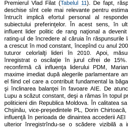
Premierul Vlad Filat (
Tabelul 11
). De fapt, răsp
deschise sînt cele mai relevante pentru estimare
întrucît implică efortul personal al responden
subiectului preferinţelor. În acest sens, în ul
influent lider politic de rang naţional a devenit
rating-ul de încredere al căruia în răspunsurile 
a crescut în mod constant, începînd cu anul 20
tuturor celorlalţi lideri în 2010. Apoi, măsu
înregistrat o oscilaţie în jurul cifrei de 15%
reconfirmă că influenţa liderului PDM, Maria
maxime imediat după alegerile parlamentare anti
el fiind cel care a contribuit fundamental la bă
şi înclinarea balanţei în favoare AIE. De atunci
Lupu a scăzut constant, deşi a rămas în topul pri
politicieni din Republica Moldova. În calitatea s
Chşinău, vice-preşedintele PL, Dorin Chirtoacă
influenţă în perioada de dinaintea accederii AEI
ulterior înregistrîndu-se o scădere vizibilă a i