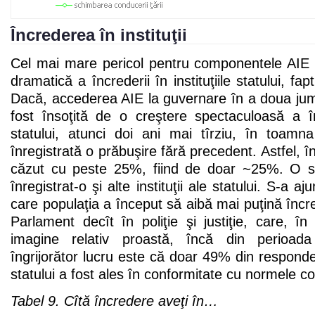
Încrederea în instituţii
Cel mai mare pericol pentru componentele AIE 
dramatică a încrederii în instituţiile statului, fa
Dacă, accederea AIE la guvernare în a doua jum
fost însoţită de o creştere spectaculoasă a încr
statului, atunci doi ani mai tîrziu, în toamn
înregistrată o prăbuşire fără precedent. Astfel, 
căzut cu peste 25%, fiind de doar ~25%. O s
înregistrat-o şi alte instituţii ale statului. S-a a
care populaţia a început să aibă mai puţină încre
Parlament decît în poliţie şi justiţie, care, î
imagine relativ proastă, încă din perioada
îngrijorător lucru este că doar 49% din responde
statului a fost ales în conformitate cu normele co
Tabel 9. Cîtă încredere aveţi în…