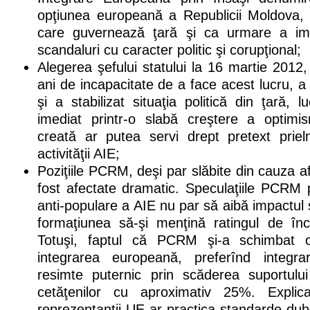
opţiunea europeană a Republicii Moldova,
care guvernează ţară şi ca urmare a impl
scandaluri cu caracter politic şi corupţional;
Alegerea şefului statului la 16 martie 2012,
ani de incapacitate de a face acest lucru, a 
şi a stabilizat situaţia politică din ţară, 
imediat printr-o slabă creştere a optimism
creată ar putea servi drept pretext priel
activităţii AIE;
Poziţiile PCRM, deşi par slăbite din cauza afl
fost afectate dramatic. Speculaţiile PCRM p
anti-populare a AIE nu par să aibă impactul 
formaţiunea să-şi menţină ratingul de încr
Totuşi, faptul că PCRM şi-a schimbat o
integrarea europeană, preferînd integra
resimte puternic prin scăderea suportulu
cetăţenilor cu aproximativ 25%. Expl
reprezentanţii UE ar practica standarde dub