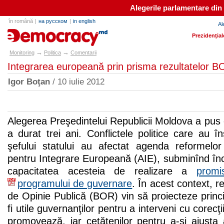
Alegerile parlamentare din
în română
|
на русском
|
in english
Al
e-democracy.md
Prezidenţial
→
→
Monitoring
Politica
Comentarii
Integrarea europeană prin prisma rezultatelor B
Igor Boţan
/ 10 iulie 2012
Alegerea Preşedintelui Republicii Moldova a pus c
a durat trei ani. Conflictele politice care au în
şefului statului au afectat agenda reformelo
pentru Integrare Europeană (AIE), subminînd înc
capacitatea acesteia de realizare a
promis
programului de guvernare
. În acest context, r
de Opinie Publică (BOR) vin să proiecteze princi
fi utile guvernanţilor pentru a interveni cu corecţii
promovează, iar cetăţenilor pentru a-şi ajusta aş