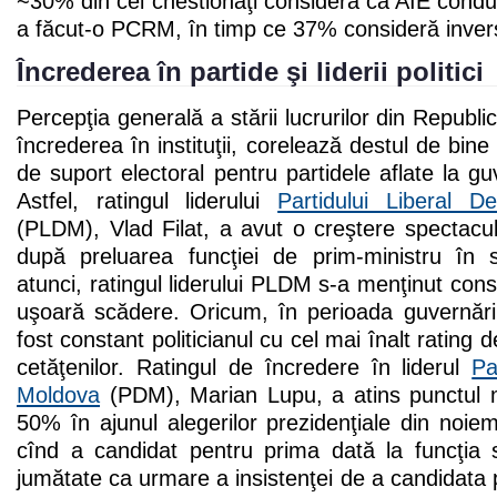
~30% din cei chestionaţi consideră că AIE condu
a făcut-o PCRM, în timp ce 37% consideră inver
Încrederea în partide şi liderii politici
Percepţia generală a stării lucrurilor din Republ
încrederea în instituţii, corelează destul de bine 
de suport electoral pentru partidele aflate la gu
Astfel, ratingul liderului
Partidului Liberal 
(PLDM), Vlad Filat, a avut o creştere spectac
după preluarea funcţiei de prim-ministru în
atunci, ratingul liderului PLDM s-a menţinut con
uşoară scădere. Oricum, în perioada guvernări
fost constant politicianul cu cel mai înalt rating 
cetăţenilor. Ratingul de încredere în liderul
Pa
Moldova
(PDM), Marian Lupu, a atins punctul 
50% în ajunul alegerilor prezidenţiale din noi
cînd a candidat pentru prima dată la funcţia
jumătate ca urmare a insistenţei de a candidata 