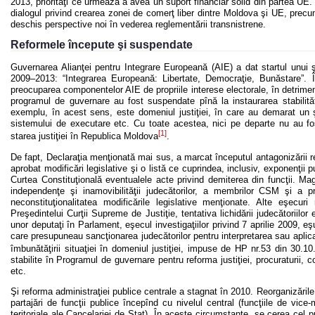
2013, priorităţi ce urmează a avea un suport financiar solid din partea UE.
dialogul privind crearea zonei de comerţ liber dintre Moldova şi UE, precum 
deschis perspective noi în vederea reglementării transnistrene.
Reformele începute şi suspendate
Guvernarea Alianţei pentru Integrare Europeană (AIE) a dat startul unui
2009–2013: “Integrarea Europeană: Libertate, Democraţie, Bunăstare”. În
preocuparea componentelor AIE de propriile interese electorale, în detrimen
programul de guvernare au fost suspendate pînă la instaurarea stabilităţ
exemplu, în acest sens, este domeniul justiţiei, în care au demarat un şir
sistemului de executare etc. Cu toate acestea, nici pe departe nu au fost 
[1]
starea justiţiei în Republica Moldova
.
De fapt, Declaraţia menţionată mai sus, a marcat începutul antagonizării rela
aprobat modificări legislative şi o listă ce cuprindea, inclusiv, exponenţii 
Curtea Constituţională eventualele acte privind demiterea din funcţii. Magis
independenţe şi inamovibilităţii judecătorilor, a membrilor CSM şi a pr
neconstituţionalitatea modificările legislative menţionate. Alte eşecu
Preşedintelui Curţii Supreme de Justiţie, tentativa lichidării judecătoriilo
unor deputaţi în Parlament, eşecul investigaţiilor privind 7 aprilie 2009, eşu
care presupuneau sancţionarea judecătorilor pentru interpretarea sau aplicar
îmbunătăţirii situaţiei în domeniul justiţiei, impuse de HP nr.53 din 30.10
stabilite în Programul de guvernare pentru reforma justiţiei, procuraturii, c
etc.
Şi reforma administraţiei publice centrale a stagnat în 2010. Reorganizările 
partajări de funcţii publice începînd cu nivelul central (funcţiile de vice-min
teritoriale ale Cancelariei de Stat). În aceste circumstanţe, se cerea cel 