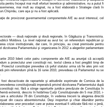
ita pentru început mai mult eforturi teoretice şi administrative, nu a putut fi
 de asemenea, mai mult au stagnat, nu a fost elaborată o Strategie clară în
n.Chişinău, care aşa şi nu a fost aplicată.
tuaţie de provizorat guvernamental componentele AIE au avut interesul, cel
lectorale — două naţionale şi două regionale, în Găgăuzia şi Transnistria.
blicii Moldova. La nivel naţional au avut loc un referendum republican şi
ea crizei instituţionale, dar care, în principiu, au creat premisele pentru
tînd dizolvarea Parlamentului şi organizarea în 2012 a alegerilor parlamentare
martie 2010 liderii celor patru componente ale AIE au anunţat că acceptă
um a proiectului unei constituţii noi, textul căreia a fost pregătit timp de
 Proiectul constituţiei prevedea că şeful statului urma să fie ales prin vot
adoptată prin referendum pînă la 16 iunie 2010, prevedeau că Parlamentul nu se
.
u fost dezactivate de rapoartele şi atitudinile exprimate de Comisia de la
 prevederea constituţională imperativă privind dizolvarea Parlamentului după
onstituţii noi, fără a stinge raporturile juridice prevăzute de Constituţia în
hemă extremă, descris în hotărîrea Curţii Constituţionale din 5 mai 2010, i-
are a articolului 78 din Constituţie, în vederea trecerii la alegerea directă
 eşuat din cauza absenteismului. Deşi inoportun şi chiar dăunător pentru
aborarea unor proceduri care ar putea eventual fi utilizate fără nici o jenă,