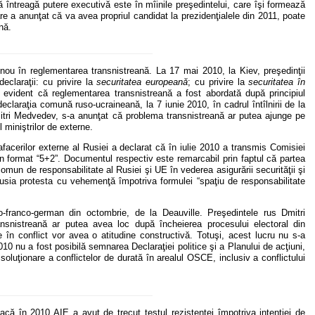
 întreagă putere executivă este în mîinile preşedintelui, care îşi formează
are a anunţat că va avea propriul candidat la prezidenţialele din 2011, poate
nă.
nou în reglementarea transnistreană. La 17 mai 2010, la Kiev, preşedinţii
eclaraţii: cu privire la
securitatea europeană
; cu privire la
securitatea în
 evident că reglementarea transnistreană a fost abordată după principiul
eclaraţia comună ruso-ucraineană, la 7 iunie 2010, în cadrul întîlnirii de la
itri Medvedev, s-a anunţat că problema transnistreană ar putea ajunge pe
 miniştrilor de externe.
facerilor externe al Rusiei a declarat că în iulie 2010 a transmis Comisiei
n format “5+2”. Documentul respectiv este remarcabil prin faptul că partea
omun de responsabilitate al Rusiei şi UE în vederea asigurării securităţii şi
, Rusia protesta cu vehemenţă împotriva formulei “spaţiu de responsabilitate
o-franco-german din octombrie, de la Deauville. Preşedintele rus Dmitri
ansnistreană ar putea avea loc după încheierea procesului electoral din
 în conflict vor avea o atitudine constructivă. Totuşi, acest lucru nu s-a
 nu a fost posibilă semnarea Declaraţiei politice şi a Planului de acţiuni,
e soluţionare a conflictelor de durată în arealul OSCE, inclusiv a conflictului
Dacă în 2010 AIE a avut de trecut testul rezistenţei împotriva intenţiei de