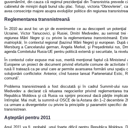
guvernămînt, din cauza că regimul prezidenţial din Transnistria prevede că
cabinetul de miniştri după bunul său plac. Totuşi, victoria “Obnovlenie”, c
avea consecinţe majore asupra evoluţiilor politice din regiunea transnistrea
Reglementarea transnistreană
În 2010 au avut loc un şir de evenimente ce au descoperit un potenţial 
Ucrainei, Victor Yanucovici, şi Rusiei, Dmitri Medvedev, au semnat trei d
regiunea Mării Negre
şi cu privire la
reglementarea transnistreană
. Este
matrioşkăi
, în contextul regional (bazinul Mării Negre) şi european. După d
Mersburg a Cancelarului german, Angela Merkel, şi Preşedintelui rus, Dm
agenda Comitetului Rusia-UE pentru politică externă şi securitate, la nivelul
În contextul celor expuse mai sus, merită menţionat faptul că Ministerul a
Europene un proiect de document privind eforturile comune de activitate î
rusă îl tratează ca pe unul care ar permite avansarea formării unui spaţiu c
soluţionării conflictelor. Anterior, cînd fusese lansat Parteneriatul Estic
comună”.
Problema transnistreană a fost discutată şi în cadrul Summit-ului rus
Medvedev a declarat că reluarea negocierilor privind reglementarea tr
Republica Moldova şi că Rusia va sprijini procesul dacă părţile implicate
întîmplat. Mai mult, la summit-ul OSCE de la Astana din 1–2 decembrie 2010
ca urmare a divergentelor cu privire la principiile şi parametrii specifici d
transnistrean.
Aşteptări pentru 2011
Anul 2011 va fi, probabil, unul foarte dificil pentru Republica Moldova. 