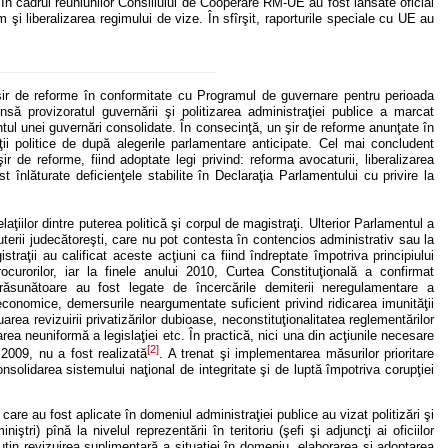
 În cadrul reuniunilor Consiliului de Cooperare RM-UE au fost lansate oficial
şi liberalizarea regimului de vize. În sfîrşit, raporturile speciale cu UE au
 şir de reforme în conformitate cu Programul de guvernare pentru perioada
să provizoratul guvernării şi politizarea administraţiei publice a marcat
tul unei guvernări consolidate. În consecinţă, un şir de reforme anunţate în
ii politice de după alegerile parlamentare anticipate. Cel mai concludent
 de reforme, fiind adoptate legi privind: reforma avocaturii, liberalizarea
înlăturate deficienţele stabilite în Declaraţia Parlamentului cu privire la
ţiilor dintre puterea politică şi corpul de magistraţi. Ulterior Parlamentul a
puterii judecătoreşti, care nu pot contesta în contencios administrativ sau la
traţii au calificat aceste acţiuni ca fiind îndreptate împotriva principiului
ocurorilor, iar la finele anului 2010, Curtea Constituţională a confirmat
ri răsunătoare au fost legate de încercările demiterii neregulamentare a
r economice, demersurile neargumentate suficient privind ridicarea imunităţii
area revizuirii privatizărilor dubioase, neconstituţionalitatea reglementărilor
ea neuniformă a legislaţiei etc. În practică, nici una din acţiunile necesare
[2]
.2009, nu a fost realizată
. A trenat şi implementarea măsurilor prioritare
onsolidarea sistemului naţional de integritate şi de luptă împotriva corupţiei
care au fost aplicate în domeniul administraţiei publice au vizat politizări şi
iştri) pînă la nivelul reprezentării în teritoriu (şefi şi adjuncţi ai oficiilor
puţin revizuirea suplimentară a situaţiei în domeniu, elaborarea şi adoptarea