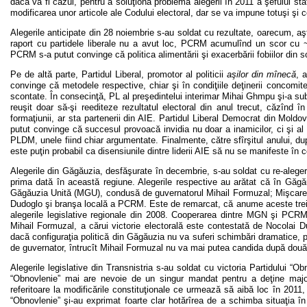
dacă va fi cazul, pentru a soluţiona problema alegerii în 2011 a şefului st
modificarea unor articole ale Codului electoral, dar se va impune totuşi şi c
Alegerile anticipate din 28 noiembrie s-au soldat cu rezultate, oarecum, 
raport cu partidele liberale nu a avut loc, PCRM acumulînd un scor cu ~
PCRM s-a putut convinge că politica alimentării şi exacerbării fobiilor din 
Pe de altă parte, Partidul Liberal, promotor al politicii
aşilor din mînecă
, 
convinge că metodele respective, chiar şi în condiţiile deţinerii concomit
scontate. În consecinţă, PL al preşedintelui interimar Mihai Ghmpu şi-a su
reuşit doar să-şi reediteze rezultatul electoral din anul trecut, căzînd în
formaţiunii, ar sta partenerii din AIE. Partidul Liberal Democrat din Moldo
putut convinge că succesul provoacă invidia nu doar a inamicilor, ci şi al 
PLDM, unele fiind chiar argumentate. Finalmente, către sfîrşitul anului, du
este puţin probabil ca disensiunile dintre liderii AIE să nu se manifeste în 
Alegerile din Găgăuzia, desfăşurate în decembrie, s-au soldat cu re-alegere
prima dată în această regiune. Alegerile respective au arătat că în Găgă
Găgăuzia Unită (MGU), condusă de guvernatorul Mihail Formuzal; Mişcare
Dudoglo şi branşa locală a PCRM. Este de remarcat, că anume aceste trei f
alegerile legislative regionale din 2008. Cooperarea dintre MGN şi PCR
Mihail Formuzal, a cărui victorie electorală este contestată de Nocolai 
dacă configuraţia politică din Găgăuzia nu va suferi schimbări dramatice, pe
de guvernator, întrucît Mihail Formuzal nu va mai putea candida după dou
Alegerile legislative din Transnistria s-au soldat cu victoria Partidului “
“Obnovlenie” mai are nevoie de un singur mandat pentru a deţine majorita
referitoare la modificările constituţionale ce urmează să aibă loc în 2011,
“Obnovlenie” şi-au exprimat foarte clar hotărîrea de a schimba situaţia î