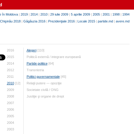
d
e în Moldova
|
2019
|
2014
|
2010
|
29 iulie 2009
|
5 aprilie 2009
|
2005
|
2001
|
1998
|
1994
Chişinău 2018
|
Găgăuzia 2016
|
Prezidenţiale 2016
|
Locale 2015
|
partide.md
|
avere.md
2016
Alegeri
[110]
2015
Politică externă / integrare europeană
2014
Partide politice
[64]
2012
Transnistria
2011
Politici guvernamentale
[45]
2010
[12]
Relaţii putere — opoziţie
2009
Societate civilă / ONG
2008
Justiţie şi organe de drept
2007
2006
2005
2004
2003