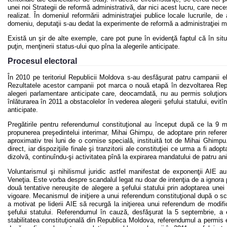
unei noi Strategii de reformă administrativă, dar nici acest lucru, care neces
realizat. În domeniul reformării administraţiei publice locale lucrurile,
domeniu, deputaţii s-au dedat la experimente de reformă a administraţiei mu
Există un şir de alte exemple, care pot pune în evidenţă faptul că în si
puţin, menţinerii status-ului quo pîna la alegerile anticipate.
Procesul electoral
În 2010 pe teritoriul Republicii Moldova s-au desfăşurat patru campanii e
Rezultatele acestor campanii pot marca o nouă etapă în dezvoltarea Repu
alegeri parlamentare anticipate care, deocamdată, nu au permis soluţionar
înlăturarea în 2011 a obstacolelor în vederea alegerii şefului statului, evi
anticipate.
Pregătirile pentru referendumul constituţional au început după ce la 9 
propunerea preşedintelui interimar, Mihai Ghimpu, de adoptare prin referend
aproximativ trei luni de o comise specială, instituită tot de Mihai Ghimpu.
direct, iar dispoziţiile finale şi tranzitorii ale constituţiei ce urma a fi 
dizolvă, continuîndu-şi activitatea pînă la expirarea mandatului de patru ani
Voluntarismul şi nihilismul juridic astfel manifestat de exponenţii AIE a
Veneţia. Este vorba despre scandalul legat nu doar de intenţia de a ignora
două tentative nereuşite de alegere a şefului statului prin adoptarea unei c
vigoare. Mecanismul de iniţiere a unui referendum constituţional după o sc
a motivat pe liderii AIE să recurgă la iniţierea unui referendum de modific
şefului statului. Referendumul în cauză, desfăşurat la 5 septembrie, a
stabilitatea constituţională din Republica Moldova, referendumul a permis el