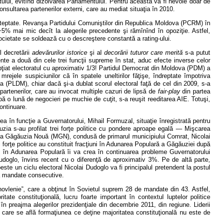
atului, evitînd dizolvarea Parlamentului. Pentru aceasta va fi nevoie doar de
onsultarea partenerilor externi, care au mediat situaţia în 2010.
aşteptate. Revanşa Partidului Comuniştilor din Republica Moldova (PCRM) în
5% mai mic decît la alegerile precedente şi rămînînd în opoziţie. Astfel,
societate se soldează cu o descreştere constantă a rating-ului.
al decretării
adevărurilor istorice
şi al
decorării tuturor care merită
s-a putut
ente a două din cele trei funcţii supreme în stat, aduc efecte inverse celor
bţiat electoratul cu aproximativ 1/3! Partidul Democrat din Moldova (PDM) a
 mrejele suspiciunilor că în spatele uneltirilor făţişe, îndreptate împotriva
va (PLDM), chiar dacă şi-a dublat scorul electoral faţă de cel din 2009, s-a
partenerilor, care au invocat multiple cazuri de lipsă de
fair-play
din partea
pă o lună de negocieri pe muchie de cuţit, s-a reuşit reeditarea AIE. Totuşi,
continuare.
a în funcţie a Guvernatorului, Mihail Formuzal, situaţie înregistrată pentru
uzia s-au profilat trei forţe politice cu pondere aproape egală — Mişcarea
a Găgăuzia Nouă (MGN), condusă de primarul municipiului Comrat, Nicolai
orţe politice au constituit fracţiuni în Adunarea Populară a Găgăuziei după
M în Adunarea Populară îi va crea în continuarea probleme Guvernatorului
Dudoglo, învins recent cu o diferenţă de aproximativ 3%. Pe de altă parte,
ste un ciclu electoral Nicolai Dudoglo va fi principalul pretendent la postul
ă mandate consecutive.
Obnovlenie”, care a obţinut în Sovietul suprem 28 de mandate din 43. Astfel,
te constituţională, lucru foarte important în contextul luptelor politice
 în preajma alegerilor prezidenţiale din decembrie 2011, din regiune. Liderii
n care se află formaţiunea ce deţine majoritatea constituţională nu este de