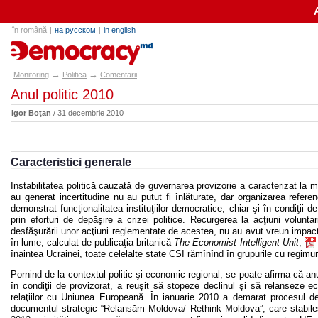
în română
|
на русском
|
in english
e-democracy.md
→
→
Monitoring
Politica
Comentarii
Anul politic 2010
Igor Boţan
/ 31 decembrie 2010
Caracteristici generale
Instabilitatea politică cauzată de guvernarea provizorie a caracterizat la 
au generat incertitudine nu au putut fi înlăturate, dar organizarea refere
demonstrat funcţionalitatea instituţiilor democratice, chiar şi în condiţii 
prin eforturi de depăşire a crizei politice. Recurgerea la acţiuni volunta
desfăşurării unor acţiuni reglementate de acestea, nu au avut vreun impact
în lume, calculat de publicaţia britanică
The Economist Intelligent Unit
,
înaintea Ucrainei, toate celelalte state CSI rămînînd în grupurile cu regimur
Pornind de la contextul politic şi economic regional, se poate afirma că an
în condiţii de provizorat, a reuşit să stopeze declinul şi să relanseze 
relaţiilor cu Uniunea Europeană. În ianuarie 2010 a demarat procesul de
documentul strategic “Relansăm Moldova/ Rethink Moldova”, care stabileşt