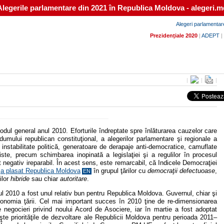
Alegerile parlamentare din 2021 în Republica Moldova - alegeri.m
Alegeri parlamentar
Prezidenţiale 2020
|
ADEPT
|
|
|
|
modul general anul 2010. Eforturile îndreptate spre înlăturarea cauzelor care
ndumului republican constituţional, a alegerilor parlamentare şi regionale a
de instabilitate politică, generatoare de derapaje anti-democratice, camuflate
riste, precum schimbarea inopinată a legislaţiei şi a regulilor în procesul
 negativ ireparabil. În acest sens, este remarcabil, că Indicele Democraţiei
a plasat Republica Moldova
în grupul ţărilor cu
democraţii defectuoase
,
EN
ilor
hibride
sau chiar
autoritare
.
ul 2010 a fost unul relativ bun pentru Republica Moldova. Guvernul, chiar şi
economia ţării. Cel mai important succes în 2010 ţine de re-dimensionarea
 negocieri privind noului Acord de Asociere, iar în martie a fost adoptat
e priorităţile de dezvoltare ale Republicii Moldova pentru perioada 2011–