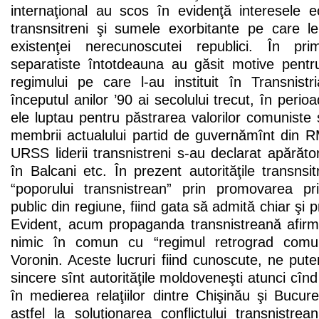
internaţional au scos în evidenţă interesele e
transnsitreni şi sumele exorbitante pe care 
existenţei nerecunoscutei republici. În prim
separatiste întotdeauna au găsit motive pentru
regimului pe care l-au instituit în Transnist
începutul anilor ’90 ai secolului trecut, în peri
ele luptau pentru păstrarea valorilor comuniste 
membrii actualului partid de guvernămînt din
URSS liderii transnistreni s-au declarat apărător
în Balcani etc. În prezent autorităţile transnsi
“poporului transnistrean” prin promovarea priv
public din regiune, fiind gata să admită chiar şi p
Evident, acum propaganda transnistreană afir
nimic în comun cu “regimul retrograd comuni
Voronin. Aceste lucruri fiind cunoscute, ne put
sincere sînt autorităţile moldoveneşti atunci cî
în medierea relaţiilor dintre Chişinău şi Bucure
astfel la soluţionarea conflictului transnistre