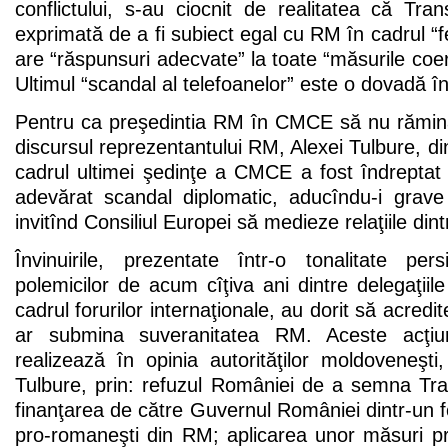
conflictului, s-au ciocnit de realitatea că Tran
exprimată de a fi subiect egal cu RM în cadrul “f
are “răspunsuri adecvate” la toate “măsurile coerc
Ultimul “scandal al telefoanelor” este o dovadă î
Pentru ca preşedintia RM în CMCE să nu rămin
discursul reprezentantului RM, Alexei Tulbure, di
cadrul ultimei şedinţe a CMCE a fost îndreptat
adevărat scandal diplomatic, aducîndu-i grave 
invitînd Consiliul Europei să medieze relaţiile dint
Învinuirile, prezentate într-o tonalitate persi
polemicilor de acum cîţiva ani dintre delegaţiile
cadrul forurilor internaţionale, au dorit să acre
ar submina suveranitatea RM. Aceste acţi
realizează în opinia autorităţilor moldoveneşt
Tulbure, prin: refuzul României de a semna Tr
finanţarea de către Guvernul României dintr-un fo
pro-romaneşti din RM; aplicarea unor măsuri pr