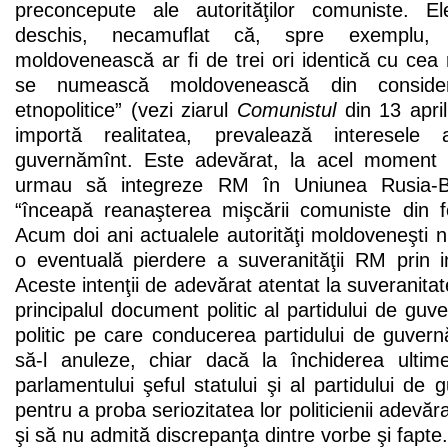
preconcepute ale autorităţilor comuniste. 
deschis, necamuflat că, spre exemplu,
moldovenească ar fi de trei ori identică cu ce
se numească moldovenească din considere
etnopolitice” (vezi ziarul
Comunistul
din 13 april
importă realitatea, prevalează interesele 
guvernămînt. Este adevărat, la acel moment a
urmau să integreze RM în Uniunea Rusia-B
“înceapă reanaşterea mişcării comuniste din fo
Acum doi ani actualele autorităţi moldoveneşti
o eventuală pierdere a suveranităţii RM prin 
Aceste intenţii de adevărat atentat la suveranita
principalul document politic al partidului de g
politic pe care conducerea partidului de guver
să-l anuleze, chiar dacă la închiderea ultim
parlamentului şeful statului şi al partidului de
pentru a proba seriozitatea lor politicienii adevăr
şi să nu admită discrepanţa dintre vorbe şi fapte.