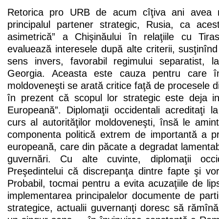
Retorica pro URB de acum cîţiva ani avea 
principalul partener strategic, Rusia, ca aces
asimetrică” a Chişinăului în relaţiile cu Tira
evaluează interesele după alte criterii, susţinînd
sens invers, favorabil regimului separatist,
Georgia. Aceasta este cauza pentru care în 
moldoveneşti se arată critice faţă de procesele d
în prezent că scopul lor strategic este deja i
Europeană”. Diplomaţii occidentali acreditaţi 
curs al autorităţilor moldoveneşti, însă le ami
componenta politică extrem de importantă a pr
europeană, care din păcate a degradat lamentabi
guvernări. Cu alte cuvinte, diplomaţii occi
Preşedintelui că discrepanţa dintre fapte şi vor
Probabil, tocmai pentru a evita acuzaţiile de lips
implementarea principalelor documente de partid
strategice, actualii guvernanţi doresc să rămînă 