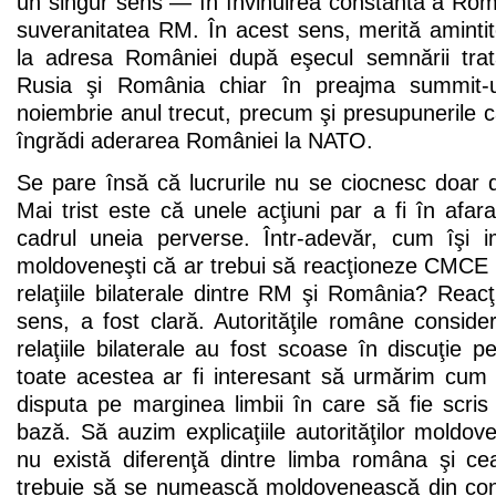
un singur sens — în învinuirea constantă a Rom
suveranitatea RM. În acest sens, merită amintite
la adresa României după eşecul semnării trat
Rusia şi România chiar în preajma summit-u
noiembrie anul trecut, precum şi presupunerile 
îngrădi aderarea României la NATO.
Se pare însă că lucrurile nu se ciocnesc doar d
Mai trist este că unele acţiuni par a fi în afara
cadrul uneia perverse. Într-adevăr, cum îşi im
moldoveneşti că ar trebui să reacţioneze CMCE l
relaţiile bilaterale dintre RM şi România? Reac
sens, a fost clară. Autorităţile române consider
relaţiile bilaterale au fost scoase în discuţie p
toate acestea ar fi interesant să urmărim cu
disputa pe marginea limbii în care să fie scris
bază. Să auzim explicaţiile autorităţilor moldo
nu există diferenţă dintre limba româna şi c
trebuie să se numească moldovenească din cons