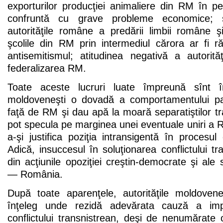
exporturilor producţiei animaliere din RM în p
confruntă cu grave probleme economice; s
autorităţile române a predării limbii române şi
şcolile din RM prin intermediul cărora ar fi r
antisemitismul; atitudinea negativă a autorit
federalizarea RM.
Toate aceste lucruri luate împreună sînt în 
moldoveneşti o dovadă a comportamentului pat
faţă de RM şi dau apă la moară separatiştilor tra
pot specula pe marginea unei eventuale uniri a
a-şi justifica poziţia intransigentă în proces
Adică, insuccesul în soluţionarea conflictului tr
din acţiunile opoziţiei creştin-democrate şi ale 
— România.
După toate aparenţele, autorităţile moldoven
înţeleg unde rezidă adevărata cauză a imposib
conflictului transnistrean, deşi de nenumărate or