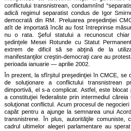
conflictului transnistrean, condamnînd “separatis
adică regimul separatist condus de Igor Smirno
democrată din RM. Preluarea preşedinţiei CMC
atît de importată încăt au fost întreprinse măsu
nu o rata. Şeful statului a recunoscut chiar
şedinţele Mesei Rotunde cu Statut Permanen
extrem de dificil să se abţină de la utiliza
manifestanţilor creştin-democraţi care au protest
perioada ianuarie — aprilie 2002.
În prezent, la sfîrşitul preşedinţiei în CMCE, se
de soluţionare a conflictului transnistrean 
dimportivă, el s-a complicat. Astfel, este blocat
a constituţiei federaliste prin intermediul cărei
soluţionat conflictul. Acum procesul de negocieri t
capăt pentru a ajunge la semnarea unui Acord p
transnistrene. În plus, autorităţile comuniste, 
cadrul ultimelor alegeri parlamentare au sperat