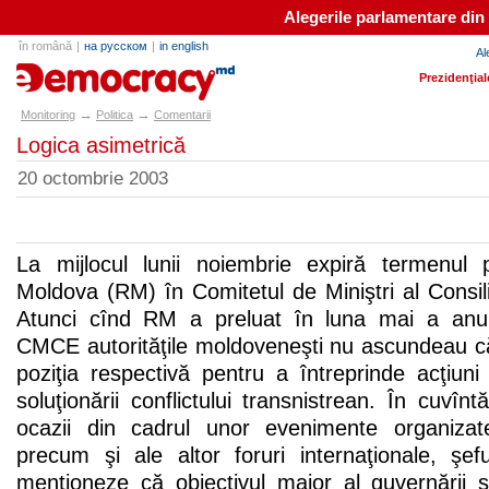
Alegerile parlamentare din
în română
|
на русском
|
in english
Al
e-democracy.md
Prezidenţial
→
→
Monitoring
Politica
Comentarii
Logica asimetrică
20 octombrie 2003
La mijlocul lunii noiembrie expiră termenul pr
Moldova (RM) în Comitetul de Miniştri al Consi
Atunci cînd RM a preluat în luna mai a anulu
CMCE autorităţile moldoveneşti nu ascundeau că
poziţia respectivă pentru a întreprinde acţiuni
soluţionării conflictului transnistrean. În cuvîntă
ocazii din cadrul unor evenimente organizat
precum şi ale altor foruri internaţionale, şef
menţioneze că obiectivul major al guvernării s