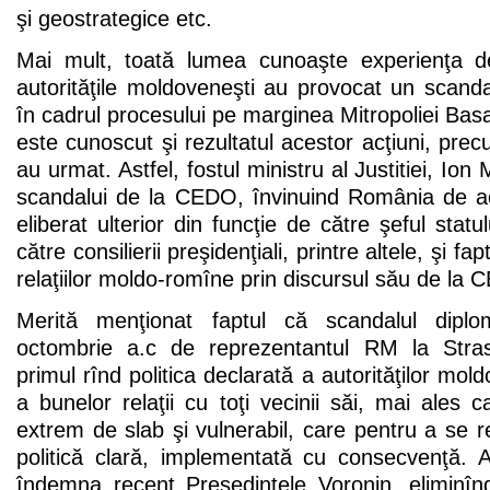
şi geostrategice etc.
Mai mult, toată lumea cunoaşte experienţa 
autorităţile moldoveneşti au provocat un scand
în cadrul procesului pe marginea Mitropoliei Ba
este cunoscut şi rezultatul acestor acţiuni, precu
au urmat. Astfel, fostul ministru al Justitiei, Ion
scandalui de la CEDO, învinuind România de ac
eliberat ulterior din funcţie de către şeful statu
către consilierii preşidenţiali, printre altele, şi fa
relaţiilor moldo-romîne prin discursul său de la
Merită menţionat faptul că scandalul diplo
octombrie a.c de reprezentantul RM la Stra
primul rînd politica declarată a autorităţilor mo
a bunelor relaţii cu toţi vecinii săi, mai ale
extrem de slab şi vulnerabil, care pentru a se 
politică clară, implementată cu consecvenţă.
îndemna recent Preşedintele Voronin, eliminînd