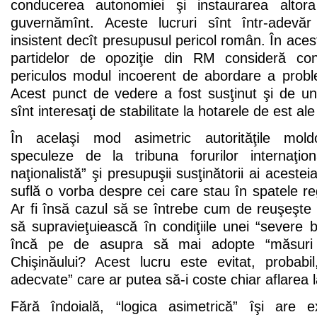
conducerea autonomiei şi instaurarea altora 
guvernămînt. Aceste lucruri sînt într-adevă
insistent decît presupusul pericol român. În acest
partidelor de opoziţie din RM consideră cont
periculos modul incoerent de abordare a proble
Acest punct de vedere a fost susţinut şi de unii
sînt interesaţi de stabilitate la hotarele de est a
În acelaşi mod asimetric autorităţile mold
speculeze de la tribuna forurilor internaţio
naţionalistă” şi presupuşii susţinătorii ai acest
suflă o vorba despre cei care stau în spatele reg
Ar fi însă cazul să se întrebe cum de reuşeşte 
să supravieţuiească în condiţiile unei “severe
încă pe de asupra să mai adopte “măsuri 
Chişinăului? Acest lucru este evitat, probabil
adecvate” care ar putea să-i coste chiar aflarea 
Fără îndoială, “logica asimetrică” îşi are ex