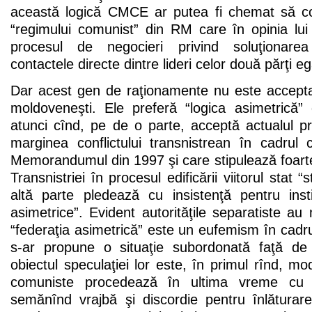
această logică CMCE ar putea fi chemat să con
“regimului comunist” din RM care în opinia l
procesul de negocieri privind soluţionarea c
contactele directe dintre lideri celor două părţi eg
Dar acest gen de raţionamente nu este acceptat
moldoveneşti. Ele preferă “logica asimetrică
atunci cînd, pe de o parte, acceptă actualul p
marginea conflictului transnistrean în cadrul
Memorandumul din 1997 şi care stipulează foarte
Transnistriei în procesul edificării viitorul stat 
altă parte pledează cu insistenţă pentru insti
asimetrice”. Evident autorităţile separatiste a
“federaţia asimetrică” este un eufemism în cadrul
s-ar propune o situaţie subordonată faţă d
obiectul speculaţiei lor este, în primul rînd, mod
comuniste procedează în ultima vreme cu 
semănînd vrajbă şi discordie pentru înlătura