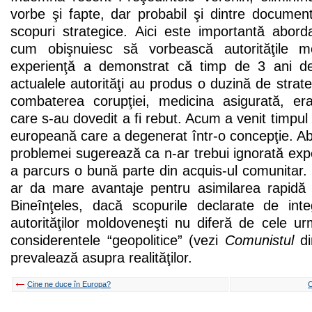
vorbe şi fapte, dar probabil şi dintre document
scopuri strategice. Aici este importantă abor
cum obişnuiesc să vorbească autorităţile m
experienţă a demonstrat că timp de 3 ani de
actualele autorităţi au produs o duzină de strate
combaterea corupţiei, medicina asigurată, era
care s-au dovedit a fi rebut. Acum a venit timpul 
europeană care a degenerat într-o concepţie. A
problemei sugerează ca n-ar trebui ignorată ex
a parcurs o bună parte din acquis-ul comunitar. E
ar da mare avantaje pentru asimilarea rapidă 
Bineînţeles, dacă scopurile declarate de int
autorităţilor moldoveneşti nu diferă de cele urmă
considerentele “geopolitice” (vezi
Comunistul
di
prevalează asupra realităţilor.
Cine ne duce în Europa?
C