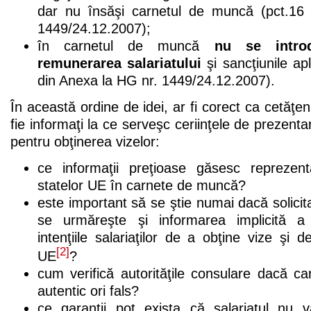
dar nu însăşi carnetul de muncă (pct.16
1449/24.12.2007);
în carnetul de muncă
nu se intro
remunerarea salariatului
şi sancţiunile ap
din Anexa la HG nr. 1449/24.12.2007).
În această ordine de idei, ar fi corect ca cetăţe
fie informaţi la ce serveşc ceriinţele de prezent
pentru obţinerea vizelor:
ce informaţii preţioase găsesc reprezent
statelor UE în carnete de muncă?
este important să se ştie numai dacă solicita
se urmăreşte şi informarea implicită a 
intenţiile salariaţilor de a obţine vize şi d
[2]
UE
?
cum verifică autorităţile consulare dacă c
autentic ori fals?
ce garanţii pot exista că salariatul nu