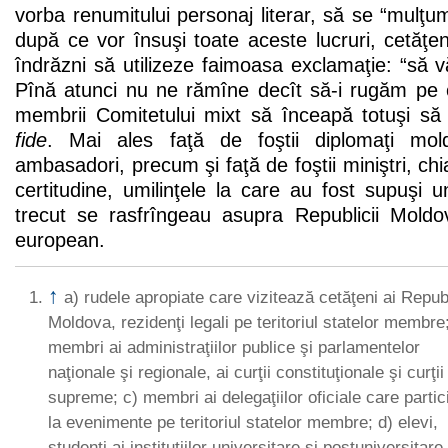
vorba renumitului personaj literar, să se “mulţ
după ce vor însuşi toate aceste lucruri, cetăţe
îndrăzni să utilizeze faimoasa exclamaţie: “să v
Pînă atunci nu ne rămîne decît să-i rugăm pe of
membrii Comitetului mixt să înceapă totuşi să 
fide
. Mai ales faţă de foştii diplomaţi mol
ambasadori, precum şi faţă de foştii miniştri, chi
certitudine, umilinţele la care au fost supuşi un
trecut se rasfrîngeau asupra Republicii Mold
european.
↑
a) rudele apropiate care vizitează cetăţeni ai Republ
Moldova, rezidenţi legali pe teritoriul statelor membre
membri ai administraţiilor publice şi parlamentelor
naţionale şi regionale, ai curţii constituţionale şi curţii
supreme; c) membri ai delegaţiilor oficiale care partic
la evenimente pe teritoriul statelor membre; d) elevi,
studenţi ai instituţiilor universitare şi postuniversitare 