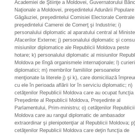
Academiei de Ştiinţe a Moldovei, Guvernatorului Bănc
Naţionale a Moldovei, preşedintelui Adunării Populare
Găgăuziei, preşedintelui Comisiei Electorale Centrale
preşedintelui Camerei de Comerţ şi Industrie; i)
personalului diplomatic al aparatului central al Ministe
Afacerilor Externe; j) personalului diplomatic şi consu
misiunilor diplomatice ale Republicii Moldova peste
hotare; k) personalului diplomatic al misiunilor Republi
Moldova pe lîngă organismele internaţionale; l) curieri
diplomatici; m) membrilor familiilor persoanelor
menţionate la literele j) şi k), care domiciliază împre
cu ele în perioada aflării lor în serviciu diplomatic; n)
cetăţenilor Republicii Moldova care au ocupat funcţia
Preşedinte al Republicii Moldova, Preşedinte al
Parlamentului, Prim-ministru; o) cetăţenilor Republicii
Moldova care au rangul diplomatic de ambasador
extraordinar şi plenipotenţiar al Republicii Moldova; p
cetăţenilor Republicii Moldova care deţin funcţia de