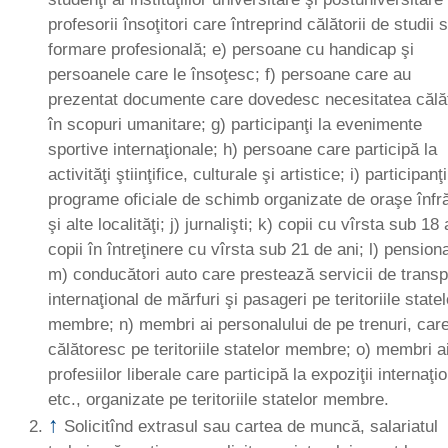
profesorii însoţitori care întreprind călătorii de studii 
formare profesională; e) persoane cu handicap şi
persoanele care le însoţesc; f) persoane care au
prezentat documente care dovedesc necesitatea călăt
în scopuri umanitare; g) participanţi la evenimente
sportive internaţionale; h) persoane care participă la
activităţi ştiinţifice, culturale şi artistice; i) participanţi
programe oficiale de schimb organizate de oraşe înfră
şi alte localităţi; j) jurnalişti; k) copii cu vîrsta sub 18 
copii în întreţinere cu vîrsta sub 21 de ani; l) pensiona
m) conducători auto care prestează servicii de transp
internaţional de mărfuri şi pasageri pe teritoriile statel
membre; n) membri ai personalului de pe trenuri, car
călătoresc pe teritoriile statelor membre; o) membri a
profesiilor liberale care participă la expoziţii internaţi
etc., organizate pe teritoriile statelor membre.
↑
Solicitînd extrasul sau cartea de muncă, salariatul