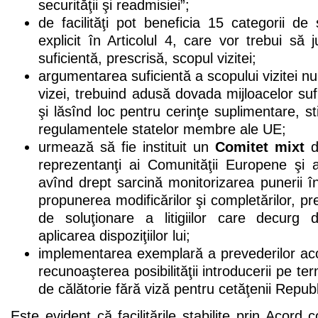
securităţii şi readmisiei”;
de facilităţi pot beneficia 15 categorii de 
explicit în Articolul 4, care vor trebui să 
suficientă, prescrisă, scopul vizitei;
argumentarea suficientă a scopului vizitei n
vizei, trebuind adusă dovada mijloacelor suf
şi lăsînd loc pentru cerinţe suplimentare, stip
regulamentele statelor membre ale UE;
urmează să fie instituit un
Comitet mixt
de
reprezentanţi ai Comunităţii Europene şi a
avînd drept sarcină monitorizarea punerii în
propunerea modificărilor şi completărilor, pr
de soluţionare a litigiilor care decurg 
aplicarea dispoziţiilor lui;
implementarea exemplară a prevederilor aco
recunoaşterea posibilităţii introducerii pe t
de călătorie fără viză pentru cetăţenii Republ
Este evident că facilitările stabilite prin Acord 