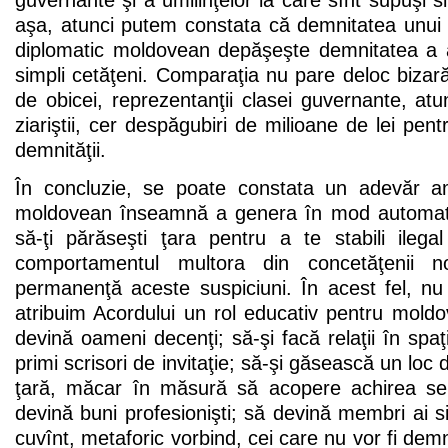
guvernante şi a umilinţelor la care sînt supuşi s
aşa, atunci putem constata că demnitatea unui 
diplomatic moldovean depăşeşte demnitatea a 
simpli cetăţeni. Comparaţia nu pare deloc biza
de obicei, reprezentanţii clasei guvernante, at
ziariştii, cer despăgubiri de milioane de lei pen
demnităţii.
În concluzie, se poate constata un adevăr 
moldovean înseamnă a genera în mod automat s
să-ţi părăseşti ţara pentru a te stabili ileg
comportamentul multora din concetăţenii no
permanenţă aceste suspiciuni. În acest fel, nu
atribuim Acordului un rol educativ pentru moldo
devină oameni decenţi; să-şi facă relaţii în spa
primi scrisori de invitaţie; să-şi găsească un loc 
ţară, măcar în măsură să acopere achirea ser
devină buni profesionişti; să devină membri ai si
cuvînt, metaforic vorbind, cei care nu vor fi demn