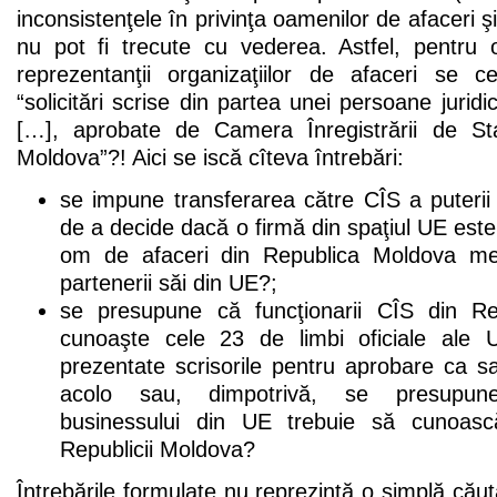
inconsistenţele în privinţa oamenilor de afaceri şi 
nu pot fi trecute cu vederea. Astfel, pentru 
reprezentanţii organizaţiilor de afaceri se 
“solicitări scrise din partea unei persoane jurid
[…], aprobate de Camera Înregistrării de Sta
Moldova”?! Aici se iscă cîteva întrebări:
se impune transferarea către CÎS a puterii 
de a decide dacă o firmă din spaţiul UE este
om de afaceri din Republica Moldova meri
partenerii săi din UE?;
se presupune că funcţionarii CÎS din R
cunoaşte cele 23 de limbi oficiale ale 
prezentate scrisorile pentru aprobare ca s
acolo sau, dimpotrivă, se presupune
businessului din UE trebuie să cunoasc
Republicii Moldova?
Întrebările formulate nu reprezintă o simplă cău