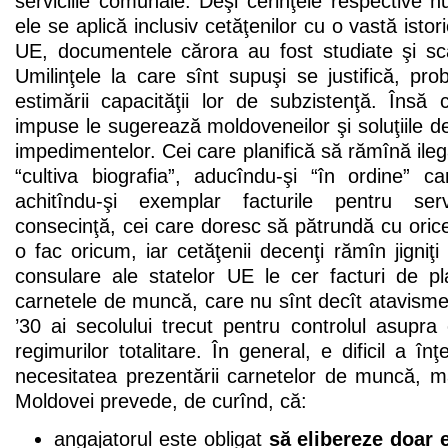
serviciile comunale. Deşi cerinţele respective nu
ele se aplică inclusiv cetăţenilor cu o vastă istori
UE, documentele cărora au fost studiate şi sc
Umilinţele la care sînt supuşi se justifică, prob
estimării capacităţii lor de subzistenţă. Însă c
impuse le sugerează moldoveneilor şi soluţiile de
impedimentelor. Cei care planifică să rămînă ilega
“cultiva biografia”, aducîndu-şi “în ordine” 
achitîndu-şi exemplar facturile pentru ser
consecinţă, cei care doresc să pătrundă cu oric
o fac oricum, iar cetăţenii decenţi rămîn jigniţi 
consulare ale statelor UE le cer facturi de pl
carnetele de muncă, care nu sînt decît atavisme 
’30 ai secolului trecut pentru controlul asupra 
regimurilor totalitare. În general, e dificil a în
necesitatea prezentării carnetelor de muncă, ma
Moldovei prevede, de curînd, că:
angajatorul este obligat
să elibereze doar e