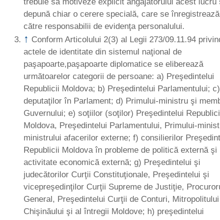
trebuie să motiveze explicit angajatorului acest lucru 
depună chiar o cerere specială, care se înregistrează
către responsabilii de evidenţa personalului.
↑
Conform Articolului 2(3) al Legii 273/09.11.94 privin
actele de identitate din sistemul naţional de
paşapoarte,paşapoarte diplomatice se eliberează
următoarelor categorii de persoane: a) Preşedintelui
Republicii Moldova; b) Preşedintelui Parlamentului; c
deputaţilor în Parlament; d) Primului-ministru şi memb
Guvernului; e) soţiilor (soţilor) Preşedintelui Republici
Moldova, Preşedintelui Parlamentului, Primului-minist
ministrului afacerilor externe; f) consilierilor Preşedint
Republicii Moldova în probleme de politică externă şi
activitate economică externă; g) Preşedintelui şi
judecătorilor Curţii Constituţionale, Preşedintelui şi
vicepreşedinţilor Curţii Supreme de Justiţie, Procuror
General, Preşedintelui Curţii de Conturi, Mitropolitului
Chişinăului şi al întregii Moldove; h) preşedintelui