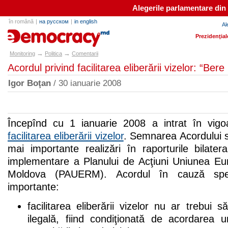
Alegerile parlamentare din
în română
|
на русском
|
in english
Al
e-democracy.md
Prezidenţial
→
→
Monitoring
Politica
Comentarii
Acordul privind facilitarea eliberării vizelor: “Bere
Igor Boţan
/ 30 ianuarie 2008
Începînd cu 1 ianuarie 2008 a intrat în vig
facilitarea eliberării vizelor
. Semnarea Acordului s
mai importante realizări în raporturile bilate
implementare a Planului de Acţiuni Uniunea E
Moldova (PAUERM). Acordul în cauză speci
importante:
facilitarea eliberării vizelor nu ar trebui 
ilegală, fiind condiţionată de acordarea u