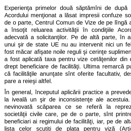
Experienţa primelor două săptămîni de după i
Acordului menţionat a lăsat impresii confuze soli
de o parte, Centrul Comun de Vize de pe lîngă 
a însoţit reluarea activităţii în condiţiile Ac
adecvată a solicitanţilor. Pe de altă parte, în a
unui şir de state UE nu au intervenit nici un f
fost măcar afişate noile reguli şi cerinţe suplimen
a fost aplicată taxa pentru vize cetăţenilor din
drept beneficiare de facilităţi. Ultima remarcă p
că facilităţile anunţate sînt oferite facultativ, d
pare a reieşi altfel.
În general, începutul aplicării practice a preved
la iveală un şir de inconsistenţe ale acestuia
nevinovată scăparea ce se referă la reprezen
societăţii civile care, pe de o parte, sînt print
beneficiari ai regimului de facilităţi, iar, pe de al
lista celor scutiţi de plata pentru viză (Art