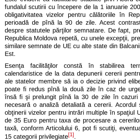
fundalul scutirii cu începere de la 1 ianuarie 20
obligativitatea vizelor pentru călătoriile în 
perioadă de pînă la 90 de zile. Acest contras
despre statutele părţilor semnatare. De fapt, pr
Republica Moldova repetă, cu unele excepţii, pre
similare semnate de UE cu alte state din Balcani
Est.
Esenţa facilităţilor constă în stabilirea t
calendaristice de la data depunerii cererii pentr
ale statelor membre să ia o decizie privind elib
poate fi redus pînă la două zile în caz de urgen
însă fi şi prelungit pînă la 30 de zile în cazuri
necesară o analiză detaliată a cererii. Acordul s
obţinerii vizelor pentru intrări multiple în spaţiu
de 35 Euro pentru taxa de procesare a cererilo
taxă, conform Articolului 6, pot fi scutiţi, eventu
[1]
15 categorii privilegiate
.