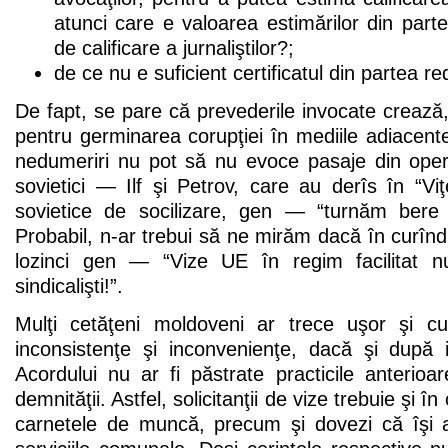
atunci care e valoarea estimărilor din part
de calificare a jurnaliştilor?;
de ce nu e suficient certificatul din partea re
De fapt, se pare că prevederile invocate crează,
pentru germinarea corupţiei în mediile adiacente
nedumeriri nu pot să nu evoce pasaje din operel
sovietici — Ilf şi Petrov, care au derîs în “Viţe
sovietice de socilizare, gen — “turnăm bere nu
Probabil, n-ar trebui să ne mirăm dacă în curî
lozinci gen — “Vize UE în regim facilitat nu
sindicalişti!”.
Mulţi cetăţeni moldoveni ar trece uşor şi 
inconsistenţe şi inconvenienţe, dacă şi după 
Acordului nu ar fi păstrate practicile anterio
demnităţii. Astfel, solicitanţii de vize trebuie şi î
carnetele de muncă, precum şi dovezi că îşi ac