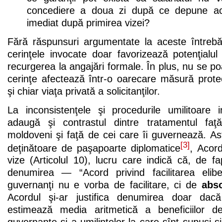
concediere a doua zi după ce depune ac
imediat după primirea vizei?
Fără răspunsuri argumentate la aceste întreb
cerinţele invocate doar favorizează potenţialul
recurgerea la angajări formale. În plus, nu se p
cerinţe afectează într-o oarecare măsură prote
şi chiar viaţa privată a solicitanţilor.
La inconsistenţele şi procedurile umilitoare
adaugă şi contrastul dintre tratamentul faţă
moldoveni şi faţă de cei care îi guvernează. Astf
[3]
deţinătoare de paşapoarte diplomatice
, Acord
vize (Articolul 10), lucru care indică că, de fap
denumirea — “Acord privind facilitarea eliber
guvernanţi nu e vorba de facilitare, ci de
abso
Acordul şi-ar justifica denumirea doar d
estimează media aritmetică a beneficiilor de