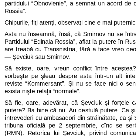
partidului “Obnovlenie”, a semnat un acord de 
Rossia”.
Chipurile, fiţi atenţi, observaţi cine e mai puterni
Asta nu înseamnă, însă, că Smirnov nu se între
Partidului “Edinaia Rossia”, aflat la putere în R
are treabă cu Transnistria, fără a face vreo de
— Şevciuk sau Smirnov.
Să existe, oare, vreun conflict între aceştea
vorbeşte pe şleau despre asta într-un alt inte
reviste “Kommersant”. Şi nu se face nici o sen
exista nişte relaţii “normale”.
Să fie, oare, adevărat, că Şevciuk şi forţele c
putere? Ba bine că nu. Au destulă putere. Ca ş
întrevederi cu ambasadori din străinătate, ca şi 
tribuna oficială pe 2 septembrie, cînd se ser
(RMN). Retorica lui Şevciuk, privind comunica