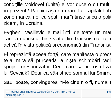
condiţiile Moldovei (unite) ei vor duce-o cu mult
în prezent? Păi nici aşa nu-i rău. Iar capitalul ob
zone mai calme, cu spaţii mai întinse şi cu o polit
zicem, în Ucraina.
Evghenii Vasilievici e mai întîi de toate un m
care a cunoscut bine viaţa din Transnistria, iar 
activă în viaţa politică şi economică din Transnist
El reprezintă aceea forţă, care manifestă o preca
te-ai mira să purceadă la nişte schimbări rad
sprijin corespunzător. Deci, care să fie rostul z
lui Şevciuk? Doar ca să-i strice somnul lui Smirn
Sau, poate, convingerea: “Fie cine n-o fi, numai
Acordul privind facilitarea eliberării vizelor: “Bere numai
Ins
sindicaliştilor?!”