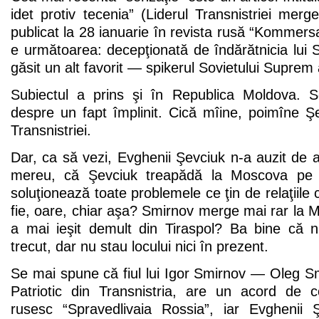
idet protiv tecenia” (Liderul Transnistriei merge
publicat la 28 ianuarie în revista rusă “Kommersa
e următoarea: decepţionată de îndărătnicia lui
găsit un alt favorit — spikerul Sovietului Suprem
Subiectul a prins şi în Republica Moldova. S
despre un fapt împlinit. Cică mîine, poimîne Ş
Transnistriei.
Dar, ca să vezi, Evghenii Şevciuk n-a auzit de
mereu, că Şevciuk treapădă la Moscova pe
soluţionează toate problemele ce ţin de relaţiile
fie, oare, chiar aşa? Smirnov merge mai rar la 
a mai ieşit demult din Tiraspol? Ba bine că 
trecut, dar nu stau locului nici în prezent.
Se mai spune că fiul lui Igor Smirnov — Oleg Smi
Patriotic din Transnistria, are un acord de c
rusesc “Spravedlivaia Rossia”, iar Evghenii