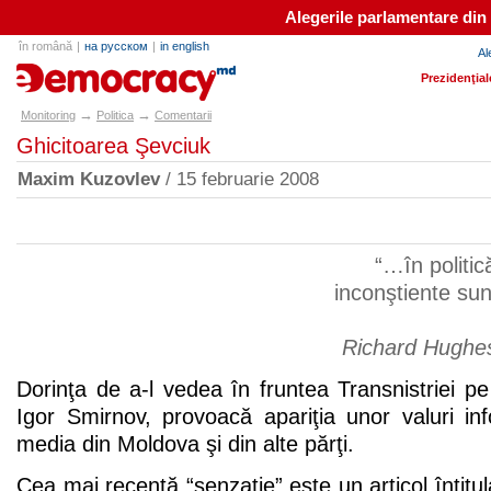
Alegerile parlamentare din
în română
|
на русском
|
in english
Al
e-democracy.md
Prezidenţial
→
→
Monitoring
Politica
Comentarii
Ghicitoarea Şevciuk
Maxim Kuzovlev
/ 15 februarie 2008
“…în politică
inconştiente sun
Richard Hughe
Dorinţa de a-l vedea în fruntea Transnistriei p
Igor Smirnov, provoacă apariţia unor valuri in
media din Moldova şi din alte părţi.
Cea mai recentă “senzaţie” este un articol întitul