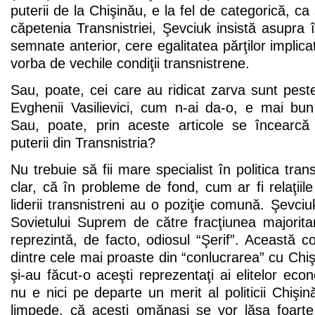
puterii de la Chişinău, e la fel de categorică, ca 
căpetenia Transnistriei, Şevciuk insistă asupra înd
semnate anterior, cere egalitatea părţilor implicat
vorba de vechile condiţii transnistrene.
Sau, poate, cei care au ridicat zarva sunt pes
Evghenii Vasilievici, cum n-ai da-o, e mai bun
Sau, poate, prin aceste articole se încearcă
puterii din Transnistria?
Nu trebuie să fii mare specialist în politica trans
clar, că în probleme de fond, cum ar fi relaţiil
liderii transnistreni au o poziţie comună. Şevciu
Sovietului Suprem de către fracţiunea majorita
reprezintă, de facto, odiosul “Şerif”. Această co
dintre cele mai proaste din “conlucrarea” cu Chiş
şi-au făcut-o aceşti reprezentaţi ai elitelor eco
nu e nici pe departe un merit al politicii Chişin
limpede, că aceşti omănaşi se vor lăsa foarte