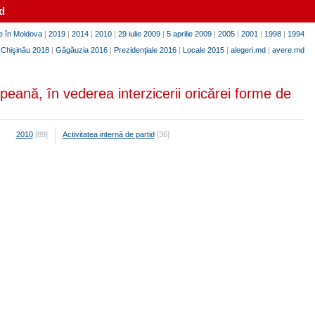
d
e în Moldova
|
2019
|
2014
|
2010
|
29 iulie 2009
|
5 aprilie 2009
|
2005
|
2001
|
1998
|
1994
|
Chişinău 2018
|
Găgăuzia 2016
|
Prezidenţiale 2016
|
Locale 2015
|
alegeri.md
|
avere.md
peană, în vederea interzicerii oricărei forme de
2010
[89]
Activitatea internă de partid
[36]