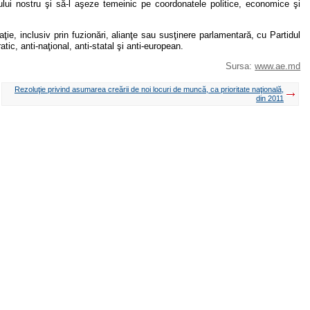
tului nostru şi să-l aşeze temeinic pe coordonatele politice, economice şi
aţie, inclusiv prin fuzionări, alianţe sau susţinere parlamentară, cu Partidul
ic, anti-naţional, anti-statal şi anti-european.
Sursa:
www.ae.md
Rezoluţie privind asumarea creării de noi locuri de muncă, ca prioritate naţională,
din 2011