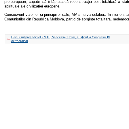
pro-european, capabil să înfăptuiască reconstrucţia post-totalitară a sta
spirituale ale civilizaţiei europene.
Consecvent valorilor şi principiilor sale, MAE nu va colabora în nici o situ
Comuniştilor din Republica Moldova, partid de sorginte totalitară, nedemocrat
Discursul preşedintelui MAE, Veaceslav Untilă, susţinut la Congresul IV
extraordinar