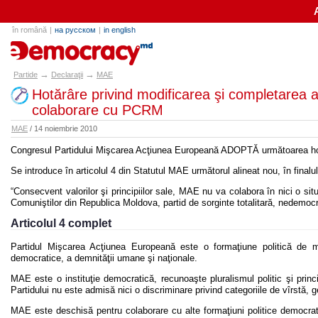
în română
|
на русском
|
in english
partide.md
→
→
Partide
Declaraţii
MAE
Hotărâre privind modificarea şi completarea ar
colaborare cu PCRM
MAE
/ 14 noiembrie 2010
Congresul Partidului Mişcarea Acţiunea Europeană ADOPTĂ următoarea hotă
Se introduce în articolul 4 din Statutul MAE următorul alineat nou, în finalul 
“Consecvent valorilor şi principiilor sale, MAE nu va colabora în nici o situ
Comuniştilor din Republica Moldova, partid de sorginte totalitară, nedemocrat
Articolul 4 complet
Partidul Mişcarea Acţiunea Europeană este o formaţiune politică de 
democratice, a demnităţii umane şi naţionale.
MAE este o instituţie democratică, recunoaşte pluralismul politic şi princi
Partidului nu este admisă nici o discriminare privind categoriile de vîrstă,
MAE este deschisă pentru colaborare cu alte formaţiuni politice democratic