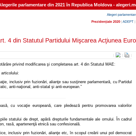
Alegerile parlamentare din 2021 în Republica Moldova - alegeri.m
Alegeri parlamentar
Prezidenţiale 2020
|
ADEPT
t. 4 din Statutul Partidului Mişcarea Acţiunea Euro
|
|
|
râre privind modificarea şi completarea art. 4 din Statutul MAE:
articolului:
aţie, inclusiv prin fuzionări, alianţe sau susţinere parlamentară, cu Partidul
ic, anti-naţional, anti-statal şi anti-european.”
masă, cu vocaţie europeană, care pledează pentru promovarea valorilor
piile statului de drept, apără drepturile fundamentale ale omului. În cadrul
 gen, rasă, apartenenţă etnică sau confesională.
e, inclusiv prin fuzionări, alianţe etc, în scopul creării unui pol democrat