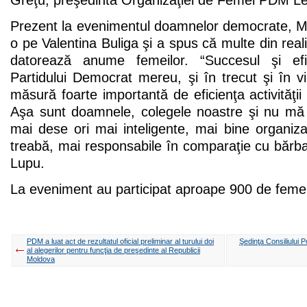
Greţu, preşedinta Organizaţiei de Femei PDM L
Prezent la evenimentul doamnelor democrate, Mar
o pe Valentina Buliga şi a spus că multe din real
datorează anume femeilor. “Succesul şi efic
Partidului Democrat mereu, şi în trecut şi în vi
măsură foarte importantă de eficienţa activităţii
Aşa sunt doamnele, colegele noastre şi nu mă
mai dese ori mai inteligente, mai bine organiz
treabă, mai responsabile în comparaţie cu bărbaţ
Lupu.
La eveniment au participat aproape 900 de femei 
PDM a luat act de rezultatul oficial preliminar al turului doi
Şedinţa Consiliului 
al alegerilor pentru funcţia de preşedinte al Republicii
Moldova