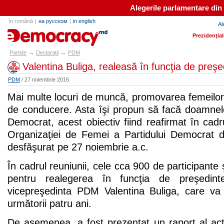
Alegerile parlamentare din
în română
|
на русском
|
in english
Al
partide.md
Prezidenţia
→
→
Partide
Declaraţii
PDM
Valentina Buliga, realeasă în funcţia de pre
PDM
/ 27 noiembrie 2016
Mai multe locuri de muncă, promovarea femeilor în
de conducere. Asta îşi propun să facă doamnele
Democrat, acest obiectiv fiind reafirmat în cadr
Organizaţiei de Femei a Partidului Democrat 
desfăşurat pe 27 noiembrie a.c.
În cadrul reuniunii, cele cca 900 de participante
pentru realegerea în funcţia de preşedint
vicepreşedinta PDM Valentina Buliga, care va
următorii patru ani.
De asemenea, a fost prezentat un raport al activ