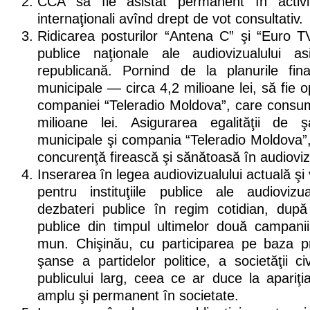
CCA să fie asistat permanent în activi
internaţionali avînd drept de vot consultativ.
Ridicarea posturilor “Antena C” şi “Euro TV”
publice naţionale ale audiovizualului as
republicană. Pornind de la planurile fina
municipale — circa 4,2 milioane lei, să fie 
companiei “Teleradio Moldova”, care consum
milioane lei. Asigurarea egalităţii de ş
municipale şi compania “Teleradio Moldova”
concurenţă firească şi sănătoasă în audiovizu
Inserarea în legea audiovizualului actuală şi v
pentru instituţiile publice ale audioviz
dezbateri publice în regim cotidian, după
publice din timpul ultimelor două campanii
mun. Chişinău, cu participarea pe baza prin
şanse a partidelor politice, a societăţii ci
publicului larg, ceea ce ar duce la apariţi
amplu şi permanent în societate.