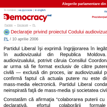
Alegerile parlamentare din
în română
|
на русском
|
in english
Al
partide.md
Prezidenţia
→
→
Partide
Declaraţii
PL
Declaraţie privind proiectul Codului audiovizua
PL
/ 10 aprilie 2006
Partidul Liberal îşi exprimă îngrjijorarea în legă
în audiovizualul din Republica Moldova.
audiovizualului, potrivit căruia Consiliul Coordon
ar urma să fie format exclusiv de către putere
civilă — exclusă din proces, iar audiovizualul pu
confirmă faptul că actuala putere nu este di
mass-media electronică. Partidul Liberal cond
neinspirată faţă de mass-media şi societatea civi
Constatăm că afirmaţia “colaborarea puterii cu s
declarativă, efortul colaborării formal