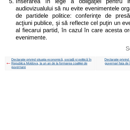
Inserarea în lege a obligaţiei pentru ins
audiovizualului să nu evite evenimentele org
de partidele politice: conferinţe de presă
acţiuni publice, şi să reflecte cel puţin un
al fiecarui partid, în cazul în care acesta 
evenimente.
S
Declaraţie privind situaţia economică, socială şi politică în
Declaratie privind
Republica Moldova, la un an de la formarea coaliţiei de
guvernari fata d
guvernare