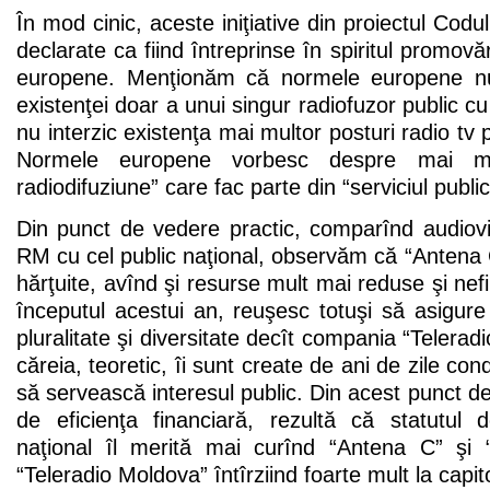
În mod cinic, aceste iniţiative din proiectul Codul
declarate ca fiind întreprinse în spiritul promovăr
europene. Menţionăm că normele europene nu 
existenţei doar a unui singur radiofuzor public cu
nu interzic existenţa mai multor posturi radio tv p
Normele europene vorbesc despre mai m
radiodifuziune” care fac parte din “serviciul publi
Din punct de vedere practic, comparînd audioviz
RM cu cel public naţional, observăm că “Antena C”
hărţuite, avînd şi resurse mult mai reduse şi nefii
începutul acestui an, reuşesc totuşi să asigur
pluralitate şi diversitate decît compania “Telera
căreia, teoretic, îi sunt create de ani de zile con
să servească interesul public. Din acest punct de
de eficienţa financiară, rezultă că statutul d
naţional îl merită mai curînd “Antena C” şi
“Teleradio Moldova” întîrziind foarte mult la capit