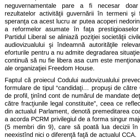
neguvernamentale pare a fi necesar doar 
rezultatelor activităţii guvernării în termeni ş
speranţa ca acest lucru ar putea acoperi nedorinţa
a reformelor asumate în faţa prestigioaselor f
Partidul Liberal se aliniază poziţiei societăţii ci
audiovizualului şi îndeamnă autorităţile rele
eforturile pentru a nu admite degradarea situaţi
continuă să nu fie libera asa cum este menţiona
ale organizaţiei Freedom House.
Faptul că proiecul Codului audovizualului prevede
formulare de tipul “candidaţi… propuşi de cătr
de profil, ţinînd cont de numărul de mandate de
către fracţiunile legal constituite”, ceea ce refle
din actualul Parlament, denotă premeditarea coa
a acorda PCRM privilegiul de a forma singur maj
(5 membri din 9), care să poată lua decizii în 
neexistînd nici o diferenţă faţă de actualul CCA.