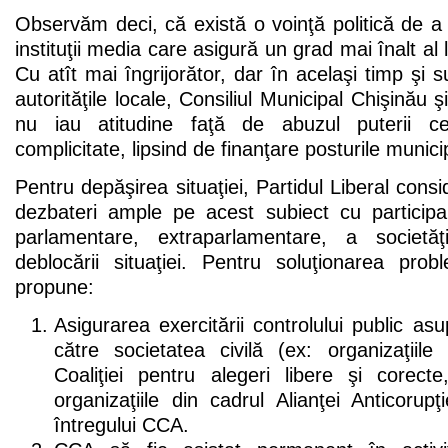
Observăm deci, că există o voinţă politică de 
instituţii media care asigură un grad mai înalt al 
Cu atît mai îngrijorător, dar în acelaşi timp şi s
autorităţile locale, Consiliul Municipal Chişinău 
nu iau atitudine faţă de abuzul puterii ce
complicitate, lipsind de finanţare posturile munici
Pentru depăşirea situaţiei, Partidul Liberal cons
dezbateri ample pe acest subiect cu participar
parlamentare, extraparlamentare, a societăţ
deblocării situaţiei. Pentru soluţionarea prob
propune:
Asigurarea exercitării controlului public as
către societatea civilă (ex: organizaţiil
Coaliţiei pentru alegeri libere şi corect
organizaţiile din cadrul Alianţei Anticorup
întregului CCA.