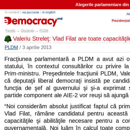
Alegerile parlamentare din
în română
|
на русском
|
in english
Al
partide.md
Prezidenţia
→
→
Partide
Declaraţii
PLDM
Valeriu Streleţ: Vlad Filat are toate capacit
PLDM
/ 3 aprilie 2013
Fracţiunea parlamentară a PLDM a avut azi o 
statului, în contextul consultărilor cu privire la
Prim-ministru. Preşedintele fracţiunii PLDM, Vale
că deputaţii liberal democraţi insistă pe candida
funcţia de şef al guvernului şi şi-a exprimat 
partide component ale AIE-2 vor reuşi să ajungă
“Noi considerăm absolut justificat faptul că prim-
Vlad Filat, rămâne candidatul pentru această 
capacităţile şi abilităţile necesare pentru a 
guvernamentală. Noi luăm în calcul toate complic