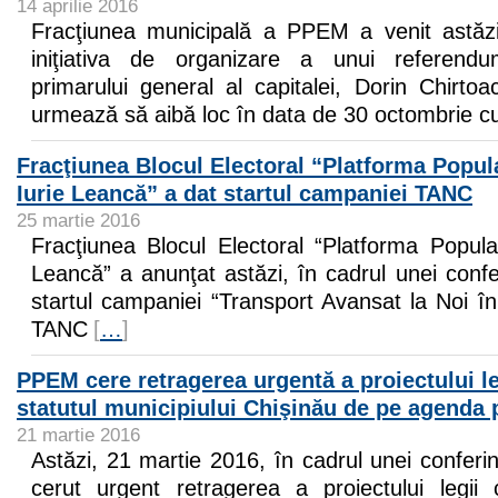
14 aprilie 2016
Fracţiunea municipală a PPEM a venit astăzi
iniţiativa de organizare a unui referendu
primarului general al capitalei, Dorin Chirto
urmează să aibă loc în data de 30 octombrie c
Fracţiunea Blocul Electoral “Platforma Popu
Iurie Leancă” a dat startul campaniei TANC
25 martie 2016
Fracţiunea Blocul Electoral “Platforma Popu
Leancă” a anunţat astăzi, în cadrul unei conf
startul campaniei “Transport Avansat la Noi în
TANC
[
…
]
PPEM cere retragerea urgentă a proiectului leg
statutul municipiului Chişinău de pe agenda
21 martie 2016
Astăzi, 21 martie 2016, în cadrul unei confer
cerut urgent retragerea a proiectului legii c