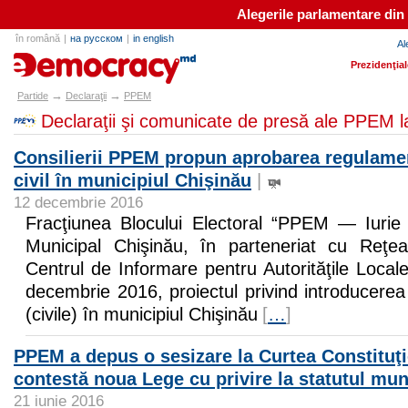
Alegerile parlamentare din
în română
|
на русском
|
in english
Al
partide.md
Prezidenţia
→
→
Partide
Declaraţii
PPEM
Declaraţii şi comunicate de presă ale PPEM l
Consilierii PPEM propun aprobarea regulamen
civil în municipiul Chişinău
|
12 decembrie 2016
Fracţiunea Blocului Electoral “PPEM — Iurie 
Municipal Chişinău, în parteneriat cu Reţe
Centrul de Informare pentru Autorităţile Locale
decembrie 2016, proiectul privind introducerea 
(civile) în municipiul Chişinău
[
…
]
PPEM a depus o sesizare la Curtea Constituţi
contestă noua Lege cu privire la statutul mun
21 iunie 2016