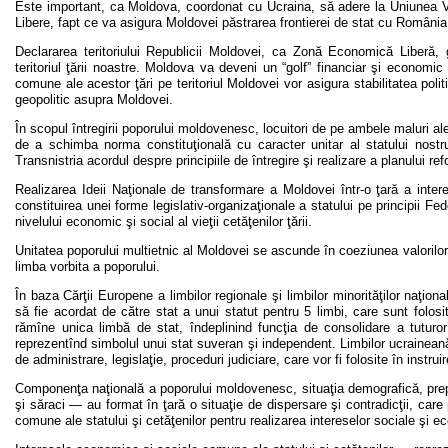
Este important, ca Moldova, coordonat cu Ucraina, să adere la Uniunea 
Libere, fapt ce va asigura Moldovei păstrarea frontierei de stat cu România
Declararea teritoriului Republicii Moldovei, ca Zonă Economică Liberă, 
teritoriul ţării noastre. Moldova va deveni un “golf” financiar şi econo
comune ale acestor ţări pe teritoriul Moldovei vor asigura stabilitatea polit
geopolitic asupra Moldovei.
În scopul întregirii poporului moldovenesc, locuitori de pe ambele maluri ale 
de a schimba norma constituţională cu caracter unitar al statului nostr
Transnistria acordul despre principiile de întregire şi realizare a planului r
Realizarea Ideii Naţionale de transformare a Moldovei într-o ţară a inter
constituirea unei forme legislativ-organizaţionale a statului pe principii Fe
nivelului economic şi social al vieţii cetăţenilor ţării.
Unitatea poporului multietnic al Moldovei se ascunde în coeziunea valorilor c
limba vorbita a poporului.
În baza Cărţii Europene a limbilor regionale şi limbilor minorităţilor na
să fie acordat de către stat a unui statut pentru 5 limbi, care sunt fol
rămîne unica limbă de stat, îndeplinind funcţia de consolidare a tuturor 
reprezentînd simbolul unui stat suveran şi independent. Limbilor ucraineană,
de administrare, legislaţie, proceduri judiciare, care vor fi folosite în instruir
Componenţa naţională a poporului moldovenesc, situaţia demografică, prepond
şi săraci — au format în ţară o situaţie de dispersare şi contradicţii, care 
comune ale statului şi cetăţenilor pentru realizarea intereselor sociale şi