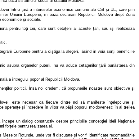
intă baza sistemului social al statului Moldova.
ldovei într-o ţară a intereselor economice comune ale CSI şi UE, care prin
nomiei Uniunii Europene, în baza declarării Republicii Moldova drept Zonă
e economice şi sociale.
a pentru toţi cei, care sunt cetăţeni ai acestei ţări, sau îşi realizează
tic.
grării Europene pentru a cîştiga la alegeri, lăsînd în voia sorţii beneficiile
c asupra organelor puterii, nu va aduce cetăţenilor ţării bunăstarea din
onală a întregului popor al Republicii Moldova.
nenţilor politici. Însă noi credem, că propunerile noastre sunt obiective şi
dovei, este necesar ca fiecare dintre noi să manifeste înţelepciune şi
e speranţe şi încredere în viitor va păşi poporul moldovenesc în al treilea
începe un dialog constructiv despre principiile concepţiei Ideii Naţionale
 forţele pentru realizarea ei.
le Meselor Rotunde, unde vor fi discutate şi vor fi identificate recomandările