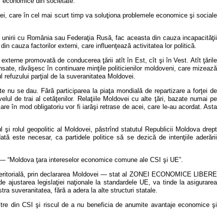
 şi economice din societate.
ei, care în cel mai scurt timp va soluţiona problemele economice şi sociale
, unirii cu România sau Federaţia Rusă, fac aceasta din cauza incapacităţii
din cauza factorilor externi, care influenţează activitatea lor politică.
i externe promovată de conducerea ţării atît în Est, cît şi în Vest. Atît ţările
ansate, răvăşesc în continuare minţile politicienilor moldoveni, care mizează
l refuzului parţial de la suveranitatea Moldovei.
te nu se dau. Fără participarea la piaţa mondială de repartizare a forţei de
elul de trai al cetăţenilor. Relaţiile Moldovei cu alte ţări, bazate numai pe
re în mod obligatoriu vor fi iarăşi retrase de acei, care le-au acordat. Asta
şi rolul geopolitic al Moldovei, păstrînd statutul Republicii Moldova drept
tă este necesar, ca partidele politice să se dezică de intenţiile aderării
— “Moldova ţara intereselor economice comune ale CSI şi UE”.
tea teritorială, prin declararea Moldovei — stat al ZONEI ECONOMICE LIBERE
ajustarea legislaţiei naţionale la standardele UE, va tinde la asigurarea
ăstra suveranitatea, fără a adera la alte structuri statale.
stre din CSI şi riscul de a nu beneficia de anumite avantaje economice şi