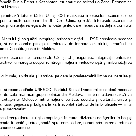
Vamală Rusia-Belarus-Kazahstan, cu statut de teritoriu a Zonei Economice
 şi Ucraina.
garantează tuturor ţărilor UE şi CSI realizarea intereselor economice pe
mic pentru multe companii din UE, CSI, China şi SUA. Interesele economice
ică şi distanţarea egală de la toate ţările, care încearcă să deţină controlul
Nistrului şi asigurării integrităţii teritoriale a ţării — PSD consideră necesar
u, şi de a aproba principiul Federativ de formare a statului, semnînd cu
eformei Constituţionale în Moldova.
eselor economice comune ale CSI şi UE, asigurarea integrităţii teritoriale,
derative, urmăreşte scopul reîntregirii naţiunii moldoveneşti şi îmbunătăţirea
ulturale, spirituale şi istorice, pe care le predetermină limba de instruire şi
ţionale şi recomandările UNESCO, Partidul Social Democrat consideră necesar
osite de cele mai mari grupuri etnice din Moldova. Limba moldovenească va
cetăţenilor Moldovei într-o naţiune politică, socială şi culturală unică şi
 rusă, găgăuză şi bulgară le va fi acordat statutul de limbi oficiale — limbi
e şi secretariat.
erenţa tineretului şi a populaţiei în etate, divizarea cetăţenilor în bogaţi
poate fi oprită şi direcţionată spre consolidare, numai prin unirea eforturilor
 economice comune.