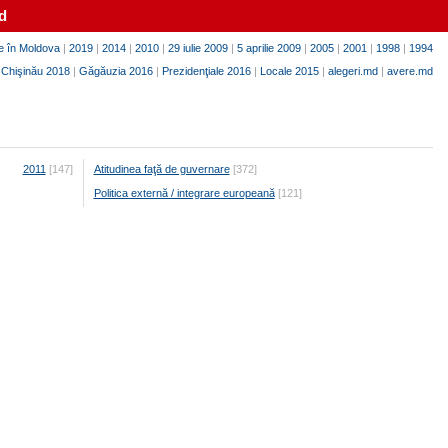
d
e în Moldova
|
2019
|
2014
|
2010
|
29 iulie 2009
|
5 aprilie 2009
|
2005
|
2001
|
1998
|
1994
|
Chişinău 2018
|
Găgăuzia 2016
|
Prezidenţiale 2016
|
Locale 2015
|
alegeri.md
|
avere.md
2011
[147]
Atitudinea faţă de guvernare
[372]
Politica externă / integrare europeană
[121]