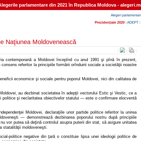
Alegerile parlamentare din 2021 în Republica Moldova - alegeri.m
Alegeri parlamentar
Prezidenţiale 2020
|
ADEPT
tre Naţiunea Moldovenească
|
|
|
storia contemporană a Moldovei începînd cu anul 1991 şi pînă în prezent,
onsens referitor la principiile formării orînduirii sociale a societăţii noastre
 beneficii economice şi sociale pentru poporul Moldovei, nici din calitatea de
 a Moldovei, au dezbinat societatea în adepţii vectorului Estic şi Vestic, ce a
ţii politice şi neclaritatea obiectivelor statului — este o confirmare elocventă
dependenţei Moldovei, declaraţiile unor partide politice referitor la unirea
ldoveneşti — demonstrează dezbinarea poporului nostru după principiile
de nu vor putea să deţină controlul asupra puterii din stat, să asigure unitatea
 statalităţii moldoveneşti.
al-politice negative din ţară o constituie lipsa unei ideologii politice de