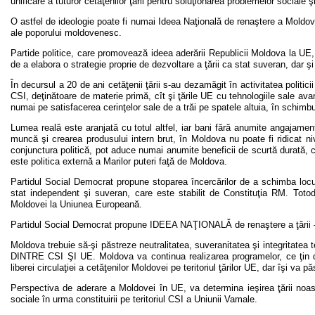
unificare a tuturor cetăţenilor ţării pentru soluţionarea problemelor sociale
O astfel de ideologie poate fi numai Ideea Naţională de renaştere a Moldov
ale poporului moldovenesc.
Partide politice, care promovează ideea aderării Republicii Moldova la UE
de a elabora o strategie proprie de dezvoltare a ţării ca stat suveran, dar şi 
În decursul a 20 de ani cetăţenii ţării s-au dezamăgit în activitatea politici
CSI, deţinătoare de materie primă, cît şi ţările UE cu tehnologiile sale av
numai pe satisfacerea cerinţelor sale de a trăi pe spatele altuia, în schimbu
Lumea reală este aranjată cu totul altfel, iar bani fără anumite angajamen
muncă şi crearea produsului intern brut, în Moldova nu poate fi ridicat niv
conjunctura politică, pot aduce numai anumite beneficii de scurtă durată, ca
este politica externă a Marilor puteri faţă de Moldova.
Partidul Social Democrat propune stoparea încercărilor de a schimba locul 
stat independent şi suveran, care este stabilit de Constituţia RM. Totoda
Moldovei la Uniunea Europeană.
Partidul Social Democrat propune IDEEA NAŢIONALĂ de renaştere a ţării 
Moldova trebuie să-şi păstreze neutralitatea, suveranitatea şi integrita
DINTRE CSI ŞI UE. Moldova va continua realizarea programelor, ce ţin de 
liberei circulaţiei a cetăţenilor Moldovei pe teritoriul ţărilor UE, dar îşi va p
Perspectiva de aderare a Moldovei în UE, va determina ieşirea ţării noa
sociale în urma constituirii pe teritoriul CSI a Uniunii Vamale.