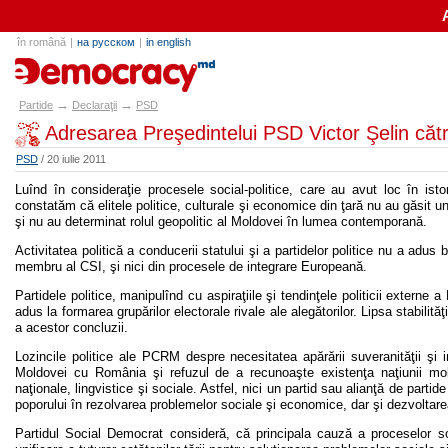
în română
|
на русском
|
in english
partide.md
→
→
Partide
Declaraţii
PSD
Adresarea Preşedintelui PSD Victor Şelin că
PSD
/ 20 iulie 2011
Luînd în consideraţie procesele social-politice, care au avut loc în i
constatăm că elitele politice, culturale şi economice din ţară nu au găsit un c
şi nu au determinat rolul geopolitic al Moldovei în lumea contemporană.
Activitatea politică a conducerii statului şi a partidelor politice nu a adus
membru al CSI, şi nici din procesele de integrare Europeană.
Partidele politice, manipulînd cu aspiraţiile şi tendinţele politicii externe
adus la formarea grupărilor electorale rivale ale alegătorilor. Lipsa stabilită
a acestor concluzii.
Lozincile politice ale PCRM despre necesitatea apărării suveranităţii şi in
Moldovei cu România şi refuzul de a recunoaşte existenţa naţiunii mo
naţionale, lingvistice şi sociale. Astfel, nici un partid sau alianţă de parti
poporului în rezolvarea problemelor sociale şi economice, dar şi dezvoltarea
Partidul Social Democrat consideră, că principala cauză a proceselor soci