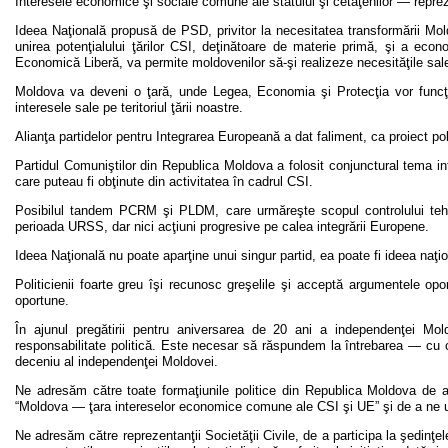
Interesele economice şi sociale comune ale statului şi cetăţenilor — reprez
Ideea Naţională propusă de PSD, privitor la necesitatea transformării Mo
unirea potenţialului ţărilor CSI, deţinătoare de materie primă, şi a eco
Economică Liberă, va permite moldovenilor să-şi realizeze necesităţile sal
Moldova va deveni o ţară, unde Legea, Economia şi Protecţia vor funcţion
interesele sale pe teritoriul ţării noastre.
Alianţa partidelor pentru Integrarea Europeană a dat faliment, ca proiect poli
Partidul Comuniştilor din Republica Moldova a folosit conjunctural tema inte
care puteau fi obţinute din activitatea în cadrul CSI.
Posibilul tandem PCRM şi PLDM, care urmăreşte scopul controlului tehni
perioada URSS, dar nici acţiuni progresive pe calea integrării Europene.
Ideea Naţională nu poate aparţine unui singur partid, ea poate fi ideea naţi
Politicienii foarte greu îşi recunosc greşelile şi acceptă argumentele opo
oportune.
În ajunul pregătirii pentru aniversarea de 20 ani a independenţei Mol
responsabilitate politică. Este necesar să răspundem la întrebarea — cu c
deceniu al independenţei Moldovei.
Ne adresăm către toate formaţiunile politice din Republica Moldova de a 
“Moldova — ţara intereselor economice comune ale CSI şi UE” şi de a ne uni
Ne adresăm către reprezentanţii Societăţii Civile, de a participa la şedinţe