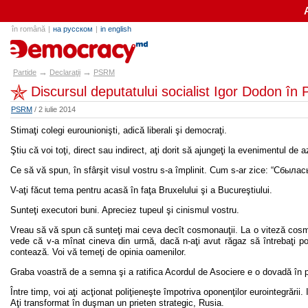
în română
|
на русском
|
in english
partide.md
→
→
Partide
Declaraţii
PSRM
Discursul deputatului socialist Igor Dodon în
PSRM
/ 2 iulie 2014
Stimaţi colegi eurounionişti, adică liberali şi democraţi.
Ştiu că voi toţi, direct sau indirect, aţi dorit să ajungeţi la evenimentul de a
Ce să vă spun, în sfârşit visul vostru s-a împlinit. Cum s-ar zice: “Сбыл
V-aţi făcut tema pentru acasă în faţa Bruxelului şi a Bucureştiului.
Sunteţi executori buni. Apreciez tupeul şi cinismul vostru.
Vreau să vă spun că sunteţi mai ceva decît cosmonauţii. La o viteză cosmi
vede că v-a mînat cineva din urmă, dacă n-aţi avut răgaz să întrebaţi po
contează. Voi vă temeţi de opinia oamenilor.
Graba voastră de a semna şi a ratifica Acordul de Asociere e o dovadă în p
Între timp, voi aţi acţionat poliţieneşte împotriva oponenţilor eurointegrării. 
Aţi transformat în duşman un prieten strategic, Rusia.