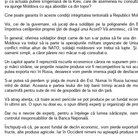
şi ca actuala putere sîngeroasă de la Kiev, care de asemenea nu consult
va ajunge Moldova cu aşa abordări ca din topor?
Cine poate garanta în aceste condiţii integritatea teritorială a Republicii M
Voi, cei de la guvernare, vă jucaţi de-a soldăţeii pe la poligoanele din 
împotriva cetăţenilor propriei ţări de dragul unui Acord? Vă amintesc, că în
În general, oferirea soldaţilor drept carne de tun s-ar putea să fie una din
Moldova va trebui să ia parte la operaţiunile militare organizate de 
conflict militar alturi de NATO, soldaţii moldoveni vor trebui să lupte. Şi 
oamenii simpli, a căror părere nici măcar n-aţi consultat-o.
Un capitol aparte îl reprezintă riscurile economice cărora ne supunem prin 
şi mărci străine, iar propriile noastre produse vor fi necompetitive la noi
putea exporta nici în Rusia, deoarece vom pierde imensa piaţă de desfacer
S-ar putea să pierdem şi piaţa de muncă din Est. Numai în Rusia lucreaz
mlrd de dolari. Aceasta e partea leului din toţi banii trimişi acasă de m
catastrofă pentru sute de mii de gospodării de la noi din ţară.
Vă atrag atenţa, că toate acest pericole se pot produce pe un fundal econo
în ultimii ani. O spun nu doar eu, o spun diferiţi experţi şi organizaţii de prof
Dar nu e nevoie de experţi, pentru a înţelege că lumea sărăceşte, oamen
controlul iresponsabililor de la Banca Naţională.
Închipuiţi-vă că, pe acest fundal de declin economic, vom pierde exporturi
fructe, alte produse agricole. Iar în Occident nimeni nu aşteaptă produse 