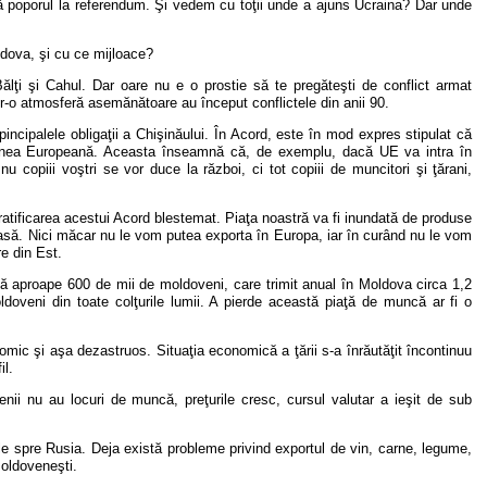
ă poporul la referendum. Şi vedem cu toţii unde a ajuns Ucraina? Dar unde
oldova, şi cu ce mijloace?
Bălţi şi Cahul. Dar oare nu e o prostie să te pregăteşti de conflict armat
tr-o atmosferă asemănătoare au început conflictele din anii 90.
 pincipalele obligaţii a Chişinăului. În Acord, este în mod expres stipulat că
Uniunea Europeană. Aceasta înseamnă că, de exemplu, dacă UE va intra în
nu copiii voştri se vor duce la război, ci tot copiii de muncitori şi ţărani,
ratificarea acestui Acord blestemat. Piaţa noastră va fi inundată de produse
 acasă. Nici măcar nu le vom putea exporta în Europa, iar în curând nu le vom
e din Est.
ă aproape 600 de mii de moldoveni, care trimit anual în Moldova circa 1,2
oldoveni din toate colţurile lumii. A pierde această piaţă de muncă ar fi o
mic şi aşa dezastruos. Situaţia economică a ţării s-a înrăutăţit încontinuu
il.
ii nu au locuri de muncă, preţurile cresc, cursul valutar a ieşit de sub
le spre Rusia. Deja există probleme privind exportul de vin, carne, legume,
moldoveneşti.