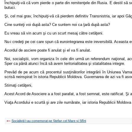
Închipuiţi-vă că vom pierde o parte din remitenţele din Rusia. E destil s
butuci.
Şi, cel mai grav, închipuiţi-vă că pierdem definitiv Transnistria, iar apoi Gă
Cine sunteţi voi după asta? Ce suntem noi ca ţară după asta?
Eu vreau să vin acum şi cu un scurt mesaj către cetăţeni.
Nu-i credeţi pe cei care spun că eurointegrarea este ireversibilă. Aceasta e
Acordul de asciere poate fi anulat şi el va fi anulat.
Noi, socialiştii, vom organiza în cele din urmă un referendum naţional, 
Sper ca până atunci încă să avem teritorialitatea şi statalitatea integre.
Prevăd de pe acum că procentul susţinătorilor integrării în Uniunea Vam
scrisă neinspirat în istoria Republicii Moldova. Guvernarea de azi va fi asoci
Stimaţi cetăţeni,
Acest Acord de Asociere a a fost parafat, a fost semnat, este ratificat. Şi a
Viaţa Acordului e scurtă şi are zile numărate, iar istoria Republicii Moldova 
Socialiştii l-au comemorat pe Ştefan cel Mare şi Sfînt