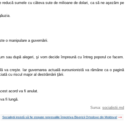
ă se reducă sumele cu câteva sute de milioane de dolari, ca să ne aşezăm pe
găuzia.
ste o manipulare a guvernării.
acum sau după alegeri, şi vom decide împreună cu întreg poporul ce facem.
ală va creşte. Iar guvernarea actuală eurounionistă va rămâne ca o pagină
ată cu riscul major al destrămării ţării.
cest acord va fi anulat.
va fi lungă.
Sursa:
socialistii.md
Socialiştii insistă să fie stopate represaliile împotriva Bisericii Ortodoxe din Moldova!