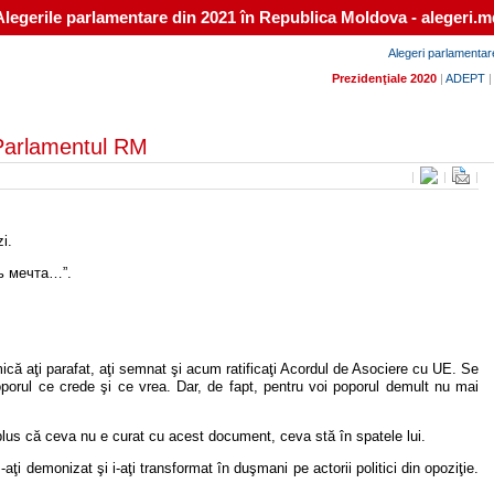
Alegerile parlamentare din 2021 în Republica Moldova - alegeri.m
Alegeri parlamentar
Prezidenţiale 2020
|
ADEPT
 Parlamentul RM
|
|
|
zi.
ась мечта…”.
că aţi parafat, aţi semnat şi acum ratificaţi Acordul de Asociere cu UE. Se
porul ce crede şi ce vrea. Dar, de fapt, pentru voi poporul demult nu mai
lus că ceva nu e curat cu acest document, ceva stă în spatele lui.
I-aţi demonizat şi i-aţi transformat în duşmani pe actorii politici din opoziţie.