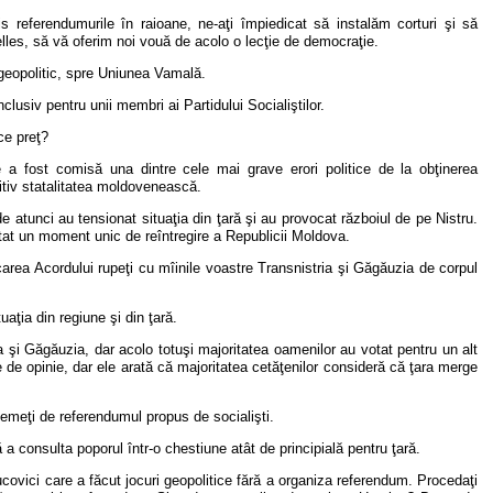
zis referendumurile în raioane, ne-aţi împiedicat să instalăm corturi şi să
lles, să vă oferim noi vouă de acolo o lecţie de democraţie.
 geopolitic, spre Uniunea Vamală.
usiv pentru unii membri ai Partidului Socialiştilor.
 ce preţ?
 a fost comisă una dintre cele mai grave erori politice de la obţinerea
itiv statalitatea moldovenească.
e atunci au tensionat situaţia din ţară şi au provocat războiul de pe Nistru.
tat un moment unic de reîntregire a Republicii Moldova.
carea Acordului rupeţi cu mîinile voastre Transnistria şi Găgăuzia de corpul
uaţia din regiune şi din ţară.
ia şi Găgăuzia, dar acolo totuşi majoritatea oamenilor au votat pentru un alt
e de opinie, dar ele arată că majoritatea cetăţenilor consideră că ţara merge
temeţi de referendumul propus de socialişti.
a consulta poporul într-o chestiune atât de principială pentru ţară.
nucovici care a făcut jocuri geopolitice fără a organiza referendum. Procedaţi