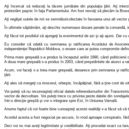
Aţi încercat să reduceţi la tăcere jumătate din populaţia ţării. Aţi inter
protestăm paşnic în faţa Parlamentului. Am fost nevoiţi să plecăm la Bruxe
Aţi neglijat sutele de mii se semnăturicolectate în favoarea unui alt vector
În ultimele săptămâni, aţi deschis numeroase dosare penale la comandă, incl
Aţi făcut tot posibilul să ajungeţi la evenimentul de azi şi aţi ajuns. Dar cu
Eu consider că odată cu semnarea şi ratificarea Acordului de Asociere
independenţei Republicii Moldova, o eroare care ar putea compromite defin
Prima mare greşeală s-a produs la începutul anilor 1990, când politicienii d
A doua mare greşeală s-a produs în 2003, când preşedintele de atunci a ra
Acum, voi faceţi o a treia mare greşeală, deoarece prin semnarea şi ratifi
ţării.
Aţi ales să mergeţi ca rinocerul, orbeşte, încăpăţinat, fără a ţine cont de sit
Voi puteţi să nu recunoaşteţi oficial datele referendumurilor din Transnistr
vector de dezvoltare. Voi puteţi trece cu privirea peste datele din sondajel
într-o direcţie greşită şi vor o integrare spre Est, în Uniunea Vamală.
Anume faptul că voi foarte bine cunoaşteţi aceste realităţi v-a făcut să vă 
Acordul acesta a fost negociat pe ascuns, în mod aproape conspirativ, fără 
Deci voi nu mai aveţi legitimitate şi credibilitate. Aţi procedat exact ca Ia