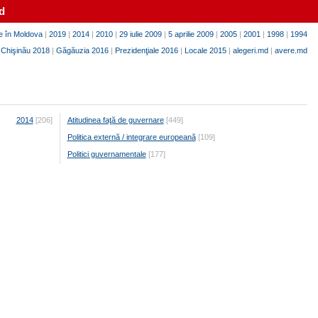
d
e în Moldova
|
2019
|
2014
|
2010
|
29 iulie 2009
|
5 aprilie 2009
|
2005
|
2001
|
1998
|
1994
|
Chişinău 2018
|
Găgăuzia 2016
|
Prezidenţiale 2016
|
Locale 2015
|
alegeri.md
|
avere.md
2014
[206]
Atitudinea faţă de guvernare
[449]
Politica externă / integrare europeană
[109]
Politici guvernamentale
[177]