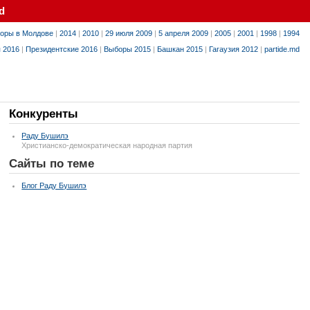
d
оры в Молдове
|
2014
|
2010
|
29 июля 2009
|
5 апреля 2009
|
2005
|
2001
|
1998
|
1994
я 2016
|
Президентские 2016
|
Выборы 2015
|
Башкан 2015
|
Гагаузия 2012
|
partide.md
Конкуренты
Раду Бушилэ
Христианско-демократическая народная партия
Сайты по теме
Блог Раду Бушилэ