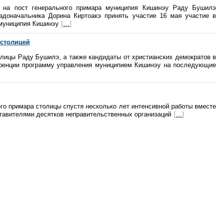
и на пост генерального примара муниципия Кишинэу Раду Бушилэ
радоначальника Дорина Киртоакэ принять участие 16 мая участие в
 муниципия Кишинэу
[
…
]
 столицей
олицы Раду Бушилэ, а также кандидаты от христианских демократов в
ренции программу управления муниципием Кишинэу на последующие
го примара столицы спустя несколько лет интенсивной работы вместе
ставителями десятков неправительственных организаций
[
…
]