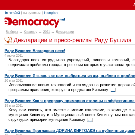
în română
|
на русском
|
in english
alegeri.md
→
→
→
Выборы
Кишинэу
2011
Декларации
Декларации и пресс-релизы Раду Бушилэ
Раду Бушилэ: Благодарю всех!
4 июня 2011
Благодарю всех сотрудников учреждений, лицеев и компаний, с
поднимали проблемы города, в решении которых я участвовал до с
Раду Бушилэ: Я знаю, как нам выбраться из ям, выбоин и пробок
20 мая 2011
Использование новых технологий и взглядов на развитие дорожно
программы правления, которую я предлагаю Кишинэу
[
…
]
Раду Бушилэ: Как я превращу примэрию столицы в эффективное
18 мая 2011
Хочу вам сказать, что вместе с моими коллегами, в команде с 
муниципия Кишинэу и в Муниципальный совет Кишинэу, мы постав
структурах примэрии муниципия Кишинэу
[
…
]
Раду Бушилэ: Приглашаю ДОРИНА КИРТОАКЭ на публичные диску