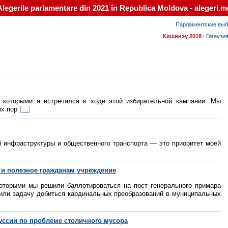
Alegerile parlamentare din 2021 în Republica Moldova - alegeri.m
Парламентские выб
Кишинэу 2018
|
Гагаузи
 которыми я встречался в ходе этой избирательной кампании. Мы
их пор
[
…
]
й инфраструктуры и общественного транспорта — это приоритет моей
 и полезное гражданам учреждение
которыми мы решили баллотироваться на пост генерального примара
или задачу добиться кардинальных преобразований в муниципальных
ссии по проблеме столичного мусора