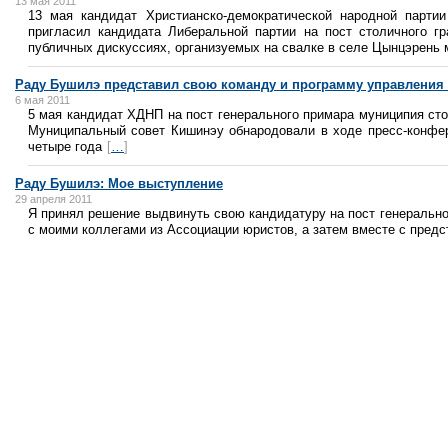
13 мая 2011
13 мая кандидат Христианско-демократической народной парти
пригласил кандидата Либеральной партии на пост столичного г
публичных дискуссиях, организуемых на свалке в селе Цынцэрень
Раду Бушилэ представил свою команду и программу управления
6 мая 2011
5 мая кандидат ХДНП на пост генерального примара муниципия ст
Муниципальный совет Кишинэу обнародовали в ходе пресс-конфе
четыре года
[
…
]
Раду Бушилэ: Мое выступление
29 апреля 2011
Я принял решение выдвинуть свою кандидатуру на пост генерально
с моими коллегами из Ассоциации юристов, а затем вместе с пред