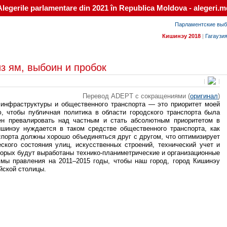
Alegerile parlamentare din 2021 în Republica Moldova - alegeri.m
Парламентские выб
Кишинэу 2018
|
Гагаузи
з ям, выбоин и пробок
|
|
Перевод ADEPT с сокращениями (
оригинал
)
 инфраструктуры и общественного транспорта — это приоритет моей
, чтобы публичная политика в области городского транспорта была
жен превалировать над частным и стать абсолютным приоритетом в
ишинэу нуждается в таком средстве общественного транспорта, как
спорта должны хорошо объединяться друг с другом, что оптимизирует
ского состояния улиц, искусственных строений, технический учет и
торых будут выработаны технико-планиметрические и организационные
ммы правления на 2011–2015 годы, чтобы наш город, город Кишинэу
йской столицы.