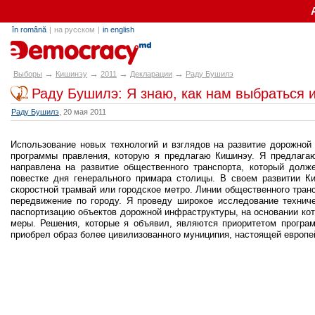
în română
|
на русском
|
in english
alegeri.md
→
→
→
→
Выборы
Кишинэу
2011
Декларации
Раду Бушилэ
Раду Бушилэ: Я знаю, как нам выбраться и
Раду Бушилэ
, 20 мая 2011
Использование новых технологий и взглядов на развитие дорожной
программы правления, которую я предлагаю Кишинэу. Я предлагаю
направлена на развитие общественного транспорта, который дол
повестке дня генерального примара столицы. В своем развитии К
скоростной трамвай или городское метро. Линии общественного тран
передвижение по городу. Я проведу широкое исследование техниче
паспортизацию объектов дорожной инфраструктуры, на основании ко
меры. Решения, которые я объявил, являются приоритетом програ
приобрел образ более цивилизованного муниципия, настоящей европе