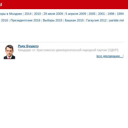
d
оры в Молдове
|
2014
|
2010
|
29 июля 2009
|
5 апреля 2009
|
2005
|
2001
|
1998
|
1994
я 2016
|
Президентские 2016
|
Выборы 2015
|
Башкан 2015
|
Гагаузия 2012
|
partide.md
Раду Бушилэ
Кандидат от Христианско-демократической народной партии (ХДНП)
[
все декларации…
]