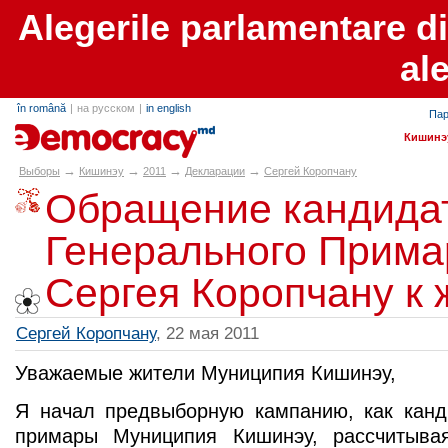
Alegerile parlamentare d
al
în română
|
на русском
|
in english
Пар
alegeri.md
Кишинэ
→
→
→
→
Выборы
Кишинэу
2011
Декларации
Сергей Коропчану
Обращение кандидат
Генерального Прима
Сергея Коропчану к
Сергей Коропчану
, 22 мая 2011
Уважаемые жители Муниципия Кишинэу,
Я начал предвыборную кампанию, как канд
примары Муниципия Кишинэу, рассчитыва