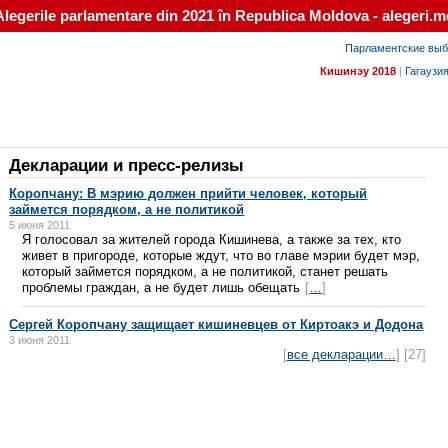
Alegerile parlamentare din 2021 în Republica Moldova - alegeri.m
Парламентские выб
Кишинэу 2018
|
Гагаузи
Декларации и пресс-релизы
Коропчану: В мэрию должен прийти человек, который
займется порядком, а не политикой
5 июня 2011
Я голосовал за жителей города Кишинева, а также за тех, кто
живет в пригороде, которые ждут, что во главе мэрии будет мэр,
который займется порядком, а не политикой, станет решать
проблемы граждан, а не будет лишь обещать
[
…
]
Сергей Коропчану защищает кишиневцев от Киртоакэ и Додона
3 июня 2011
[
все декларации…
] [27]