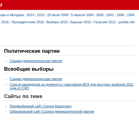
d
оры в Молдове
|
2014
|
2010
|
29 июля 2009
|
5 апреля 2009
|
2005
|
2001
|
1998
|
1994
я 2016
|
Президентские 2016
|
Выборы 2015
|
Башкан 2015
|
Гагаузия 2012
|
partide.md
Политические партии
Социал-демократическая партия
Всеобщие выборы
Социал-демократическая партия
Список кандидатов на должность советников МСК для местных выборов 2011
года от СДП
Сайты по теме
Предвыборный сайт Сергея Коропчану
Официальный сайт Социал-демократической партии