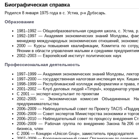
Биографическая справка
Родился 8 января 1975 года в с. Устиа, р-н Дубэсарь.
Образование
1981–1992 — Общеобразовательная средняя школа, с. Устиа, р
1992–1997 — Академия экономических знаний Молдовы, факу
менеджер международных экономических отношений, экономис
2000 — Курсы повышения квалификации, Комитета по сотру
Японии в области управления малыми и средними предприятия
2002–2003 — Европейский институт политических наук
Профессиональная деятельность
1997–1999 — Академия экономических знаний Молдовы, лектор
1997–2000 — государственная налоговая инспекция мун. Кишин
1998–1999 — Республиканский колледж информатики и права, 
2001–2002 — Клуб деловых людей «Timpul», координатор упр
С 2001 — эксперт-консультант по проектам
2002–2005 — Экономическая комиссия Объединенных На
предпринимательства
2006–2009 — Наблюдательный совет по Проекту TACIS «Поддер
2006–2009 — Совет экспертов Министерства экономики и торго
2006–2010 — Наблюдательный совет по процессу внедрения Стр
2006–2009 — Рабочая группа по внедрению Закона №206 от
бизнеса, член
С 2006 — Концерн «Unicon Grup», заместитель председателя
2007–2009 — Координационный совет Организации по развитию 