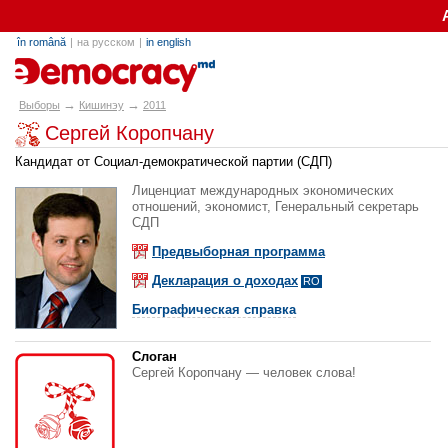
în română
|
на русском
|
in english
alegeri.md
→
→
Выборы
Кишинэу
2011
Сергей Коропчану
Кандидат от Социал-демократической партии (СДП)
Лиценциат международных экономических
отношений, экономист, Генеральный секретарь
СДП
Предвыборная программа
Декларация о доходах
RO
Биографическая справка
Слоган
Сергей Коропчану — человек слова!