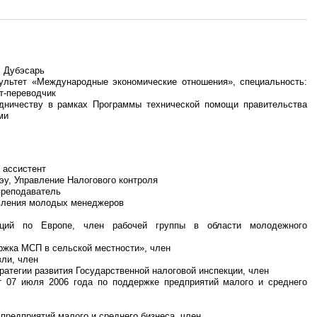
. Дубэсарь
льтет «Международные экономические отношения», специальность:
т-переводчик
дничеству в рамках Программы технической помощи правительства
ми
 ассистент
эу, Управление Налогового контроля
преподаватель
авления молодых менеджеров
ций по Европе, член рабочей группы в области молодежного
жка МСП в сельской местности», член
вли, член
атегии развития Государственной налоговой инспекции, член
 07 июля 2006 года по поддержке предприятий малого и среднего
предприятий малого и среднего бизнеса, член