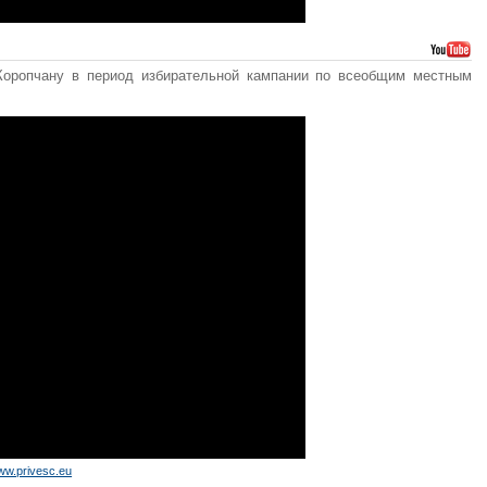
Коропчану в период избирательной кампании по всеобщим местным
ww.privesc.eu